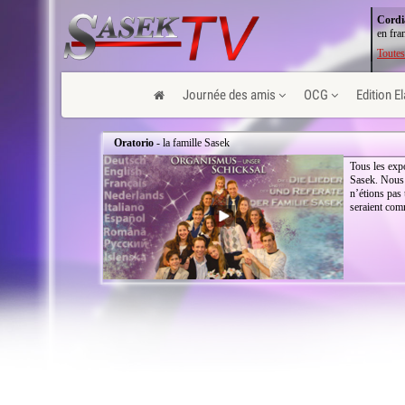
Cordi
en fra
Toutes
Journée des amis
OCG
Edition E
Oratorio
- la famille Sasek
Tous les expo
Sasek. Nous 
n’étions pas
seraient com