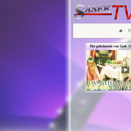
F
Het geheimenis van God
- H