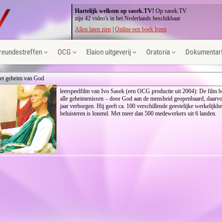
Hartelijk welkom op sasek.TV!
Op sasek.TV
zijn 42 video's in het Nederlands beschikbaar
Allen laten zien
|
Online een boek lezen
reundestreffen
OCG
Elaion uitgeverij
Oratoria
Dokumentarf
et geheim van God
leerspeelfilm van Ivo Sasek (een OCG productie uit 2004): De film b
alle geheimenissen – door God aan de mensheid geopenbaard, daarvo
jaar verborgen. Hij geeft ca. 100 verschillende geestelijke werkelijkh
beluisteren is lonend. Met meer dan 500 medewerkers uit 6 landen.