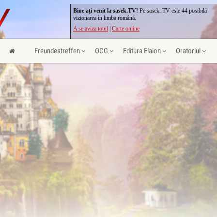
Bine ați venit la sasek.TV!
Pe sasek. TV este 44 posibilă
vizionarea în limba română.
A se aviza totul
|
Carte online
Freundestreffen
OCG
Editura Elaion
Oratoriul