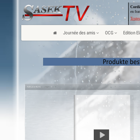
Cordi
en fra
Toutes
Journée des amis
OCG
Edition E