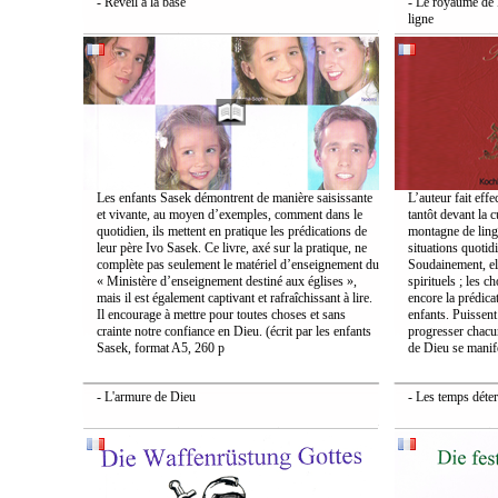
- Réveil à la base
- Le royaume de D
ligne
Les enfants Sasek démontrent de manière saisissante
L’auteur fait eff
et vivante, au moyen d’exemples, comment dans le
tantôt devant la 
quotidien, ils mettent en pratique les prédications de
montagne de ling
leur père Ivo Sasek. Ce livre, axé sur la pratique, ne
situations quotid
complète pas seulement le matériel d’enseignement du
Soudainement, el
« Ministère d’enseignement destiné aux églises »,
spirituels ; les c
mais il est également captivant et rafraîchissant à lire.
encore la prédicat
Il encourage à mettre pour toutes choses et sans
enfants. Puissent 
crainte notre confiance en Dieu. (écrit par les enfants
progresser chacu
Sasek, format A5, 260 p
de Dieu se manife
- L'armure de Dieu
- Les temps déte