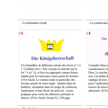
- La domination royale
- La connaissanc
Un échantillon de différents extraits des livres n° 1 à
Connaître Dieu n
5. Combiné avec « Etre croyant ou marcher par la
connaissances sur
foi ? » (n° 1), ce livre est approprié comme lecture
Dieu, Le toucher,
initiale pour les nouveaux-venus parmi les lecteurs
avec Lui-même da
d’Ivo Sasek. Le contenu traite en particulier des
explique de trois
besoins actuels de notre temps : lumière dans les
pour l’unificati
ténèbres, orientation dans les temps de confusion,
trouver de nouve
fondements et buts élevés de notre foi ‑ issues
tabernacle. (d’I
pratiques pour sortir des détresses présentes et
futures. (d’Ivo Sasek, format A5, 239 page