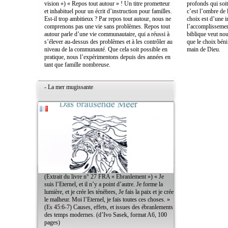
vision ») « Repos tout autour » ! Un titre prometteur
profonds qui soit
et inhabituel pour un écrit d’instruction pour familles.
c’est l’ombre de 
Est-il trop ambitieux ? Par repos tout autour, nous ne
choix est d’une i
comprenons pas une vie sans problèmes. Repos tout
l’accomplissemen
autour parle d’une vie communautaire, qui a réussi à
biblique veut no
s’élever au-dessus des problèmes et à les contrôler au
que le choix béni 
niveau de la communauté. Que cela soit possible en
main de Dieu.
pratique, nous l’expérimentons depuis des années en
tant que famille nombreuse.
- La mer mugissante
(Extrait du livre n° 27 FRA « Ebranlement ») « Je
suis l’Eternel, et il n’y a point d’autre. Je forme la
lumière, et je crée les ténèbres, Je fais la paix et je crée
le malheur. Moi l’Eternel, je fais toutes ces choses. »
(Es 45:6-7) Causes, effets, et issues des ébranlements
des temps modernes. (d’Ivo Sasek, format A6, 100
pages)