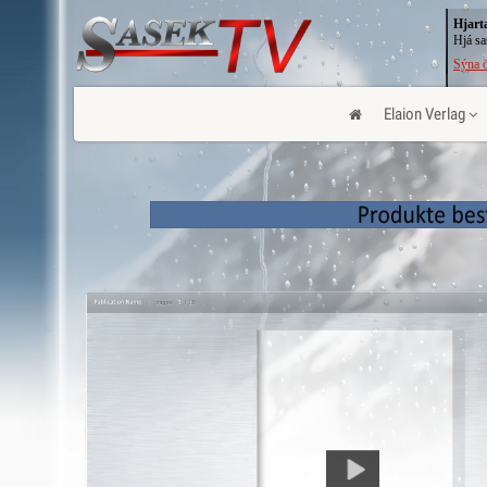
Hjart
Hjá sa
Sýna ö
Elaion Verlag