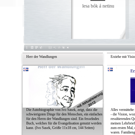
lesa bók á netinu
Herr der Wandlungen
Erziehe mit Visio
Die Autobiographie von Ivo Sasek, zeigt, dass die
Alles vermittelte
schwierigsten Dinge für den Menschen, ein einfaches
- die Vision, woz
für den Herrn der Wandlungen sind. Ein fesselndes
resultierenden Qu
Buch, welches für die Evangelisation genutzt werden
meinen Lehrbrief 
kann. (Ivo Sasek, Größe 11x18 cm, 144 Seiten)
zum ersten Mal, 
waren. Familieng