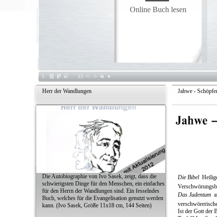
Online Buch lesen
Herr der Wandlungen
Jahwe - Schöpfer
Die Autobiographie von Ivo Sasek, zeigt, dass die
Die Bibel
 Heilig
schwierigsten Dinge für den Menschen, ein einfaches
Verschwörungsb
für den Herrn der Wandlungen sind. Ein fesselndes
Das Judentum
 
Buch, welches für die Evangelisation genutzt werden
verschwörerische
kann. (Ivo Sasek, Größe 11x18 cm, 144 Seiten)
Ist der Gott der 