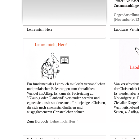
Teufel? Ivo Sasek
Zusammenhänge d
Gegendarstellung
(November 201
Lehre mich, Herr
Laodizeas Verhä
Ein fundamentales Lehrbuch mit leicht verständlichen
Von verschiedens
und praktischen Belehrungen zum christlichen
der Christenheit 
Wandel im Alltag. Es kann als Fortsetzung zu
Es werden aber 
"Gläubig oder Glau­bend" verstanden werden und
Not aufgezeigt. 
eignet sich insbesondere auch für diejenigen Christen,
Ziel aller Dinge
die sich nach einem standhafteren und
Wahrheitsliebend
ausgeglicheneren Christenleben sehnen.
Seiten, 4. Auflag
Zum Hörbuch
"Lehre mich, Herr!"