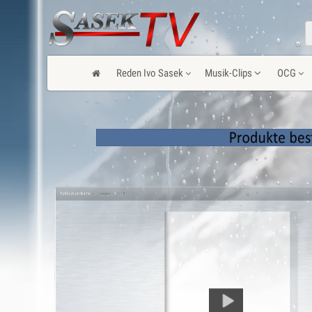
Reden Ivo Sasek
Musik-Clips
OCG