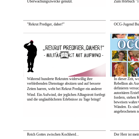
Überwachungszwecke genutzt.
Zum Hörbuch
"I
"Rekrut Prediger, daher!"
OCG-Jugend Bu
Während hunderte Rekruten widerwillig ihre
In dieser Zeit, 
verbleibenden Diensttage absitzen und auf bessere
Rebellion als Au
definieren versuc
Zeiten harren, weht bei Rekrut Prediger ein anderer
autoritären Erzi
Wind. Ein Aufwind, der jeglichen Alltagstrott fortfegt
fordern, stehen 
und die unglaublichsten Erlebnisse zu Tage bringt!
beweisen wahre C
Wänden. Es sind 
angebrochenen n
Reich Gottes zwischen Kochherd...
Der Herr ist mein