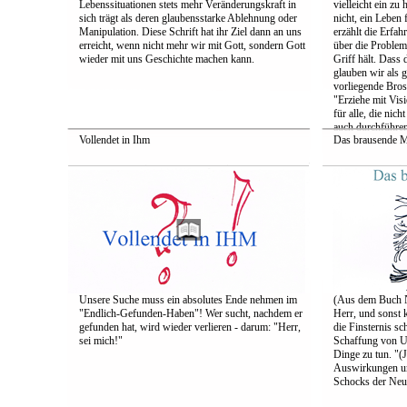
Lebenssituationen stets mehr Veränderungskraft in
vielleicht ein zu
sich trägt als deren glaubensstarke Ablehnung oder
nicht, ein Leben
Manipulation. Diese Schrift hat ihr Ziel dann an uns
erzählt die Erfah
erreicht, wenn nicht mehr wir mit Gott, sondern Gott
über die Problem
wieder mit uns Geschichte machen kann.
Griff hält. Dass d
glauben wir als g
vorliegende Bros
"Erziehe mit Vis
für alle, die nic
auch durchführe
Vollendet in Ihm
Das brausende 
Unsere Suche muss ein absolutes Ende nehmen im
(Aus dem Buch Nr
"Endlich-Gefunden-Haben"! Wer sucht, nachdem er
Herr, und sonst 
gefunden hat, wird wieder verlieren - darum: "Herr,
die Finsternis sc
sei mich!"
Schaffung von Ung
Dinge zu tun. "(
Auswirkungen un
Schocks der Neuz