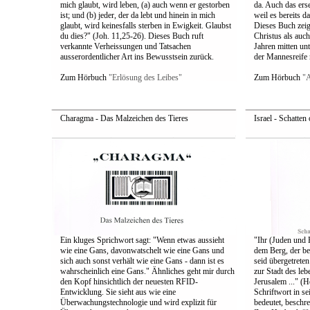
mich glaubt, wird leben, (a) auch wenn er gestorben
da. Auch das ers
ist; und (b) jeder, der da lebt und hinein in mich
weil es bereits d
glaubt, wird keinesfalls sterben in Ewigkeit. Glaubst
Dieses Buch zeig
du dies?" (Joh. 11,25-26). Dieses Buch ruft
Christus als auch
verkannte Verheissungen und Tatsachen
Jahren mitten un
ausserordentlicher Art ins Bewusstsein zurück.
der Mannesreife
Zum Hörbuch
"Erlösung des Leibes"
Zum Hörbuch
"A
Charagma - Das Malzeichen des Tieres
Israel - Schatten
Ein kluges Sprichwort sagt: "Wenn etwas aussieht
"Ihr (Juden und 
wie eine Gans, davonwatschelt wie eine Gans und
dem Berg, der bet
sich auch sonst verhält wie eine Gans - dann ist es
seid übergetrete
wahrscheinlich eine Gans." Ähnliches geht mir durch
zur Stadt des le
den Kopf hinsichtlich der neuesten RFID-
Jerusalem ..." (H
Entwicklung. Sie sieht aus wie eine
Schriftwort in s
Überwachungstechnologie und wird explizit für
bedeutet, beschre