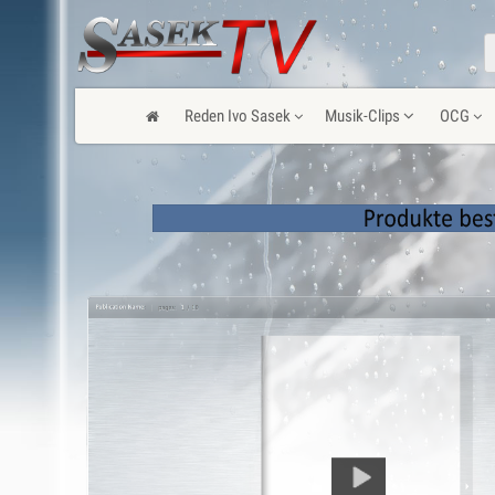
Reden Ivo Sasek
Musik-Clips
OCG