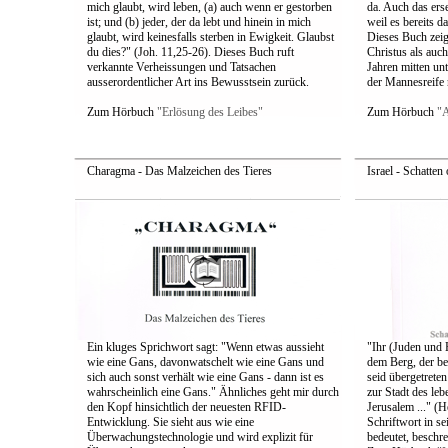
mich glaubt, wird leben, (a) auch wenn er gestorben
da. Auch das ers
ist; und (b) jeder, der da lebt und hinein in mich
weil es bereits d
glaubt, wird keinesfalls sterben in Ewigkeit. Glaubst
Dieses Buch zeig
du dies?" (Joh. 11,25-26). Dieses Buch ruft
Christus als auch
verkannte Verheissungen und Tatsachen
Jahren mitten un
ausserordentlicher Art ins Bewusstsein zurück.
der Mannesreife
Zum Hörbuch
"Erlösung des Leibes"
Zum Hörbuch
"A
Charagma - Das Malzeichen des Tieres
Israel - Schatten
Ein kluges Sprichwort sagt: "Wenn etwas aussieht
"Ihr (Juden und 
wie eine Gans, davonwatschelt wie eine Gans und
dem Berg, der bet
sich auch sonst verhält wie eine Gans - dann ist es
seid übergetrete
wahrscheinlich eine Gans." Ähnliches geht mir durch
zur Stadt des le
den Kopf hinsichtlich der neuesten RFID-
Jerusalem ..." (H
Entwicklung. Sie sieht aus wie eine
Schriftwort in s
Überwachungstechnologie und wird explizit für
bedeutet, beschre