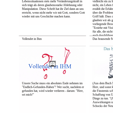
Lebenssituationen stets mehr Veränderungskraft in
vielleicht ein zu
sich trägt als deren glaubensstarke Ablehnung oder
nicht, ein Leben
Manipulation. Diese Schrift hat ihr Ziel dann an uns
erzählt die Erfah
erreicht, wenn nicht mehr wir mit Gott, sondern Gott
über die Problem
wieder mit uns Geschichte machen kann.
Griff hält. Dass d
glauben wir als g
vorliegende Bros
"Erziehe mit Vis
für alle, die nic
auch durchführe
Vollendet in Ihm
Das brausende 
Unsere Suche muss ein absolutes Ende nehmen im
(Aus dem Buch Nr
"Endlich-Gefunden-Haben"! Wer sucht, nachdem er
Herr, und sonst 
gefunden hat, wird wieder verlieren - darum: "Herr,
die Finsternis sc
sei mich!"
Schaffung von Ung
Dinge zu tun. "(
Auswirkungen un
Schocks der Neuz