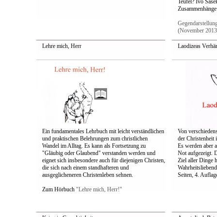
Teufel? Ivo Sasek
Zusammenhänge d
Gegendarstellung
(November 201
Lehre mich, Herr
Laodizeas Verhä
Ein fundamentales Lehrbuch mit leicht verständlichen
Von verschiedens
und praktischen Belehrungen zum christlichen
der Christenheit 
Wandel im Alltag. Es kann als Fortsetzung zu
Es werden aber 
"Gläubig oder Glau­bend" verstanden werden und
Not aufgezeigt. 
eignet sich insbesondere auch für diejenigen Christen,
Ziel aller Dinge
die sich nach einem standhafteren und
Wahrheitsliebend
ausgeglicheneren Christenleben sehnen.
Seiten, 4. Auflag
Zum Hörbuch
"Lehre mich, Herr!"