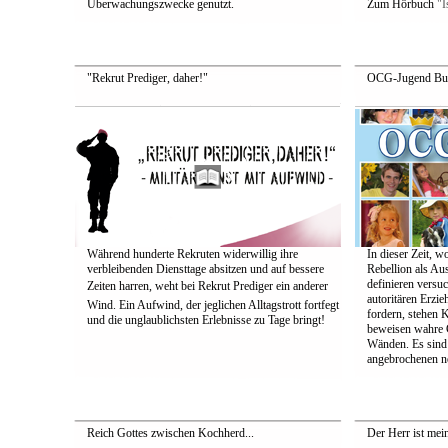
Überwachungszwecke genutzt.
Zum Hörbuch
"I
"Rekrut Prediger, daher!"
OCG-Jugend Bu
Während hunderte Rekruten widerwillig ihre
In dieser Zeit, 
verbleibenden Diensttage absitzen und auf bessere
Rebellion als Au
definieren versuc
Zeiten harren, weht bei Rekrut Prediger ein anderer
autoritären Erzi
Wind. Ein Aufwind, der jeglichen Alltagstrott fortfegt
fordern, stehen 
und die unglaublichsten Erlebnisse zu Tage bringt!
beweisen wahre C
Wänden. Es sind 
angebrochenen n
Reich Gottes zwischen Kochherd...
Der Herr ist mein