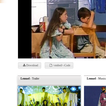
Download
<embed>-Code
Lemuel
- Trailer
Lemuel
- Musica