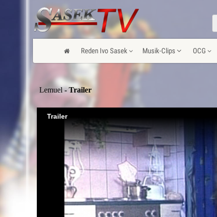
Reden Ivo Sasek
Musik-Clips
OCG
Lemuel
- Trailer
Trailer