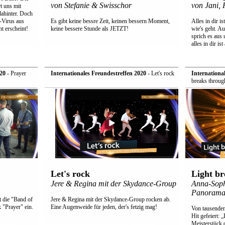
von Stefanie & Swisschor
von Jani, 
t uns mit
ahinter. Doch
-Virus aus
Es gibt keine bessre Zeit, keinen bessern Moment,
Alles in dir is
t erscheint!
keine bessere Stunde als JETZT!
wie's geht. Au
sprich es aus 
alles in dir ist
20
- Prayer
Internationales Freundestreffen 2020
- Let's rock
Internationa
breaks through
Let's rock
Light br
Jere & Regina mit der Skydance-Group
Anna-Soph
Panorama-
 die "Band of
Jere & Regina mit der Skydance-Group rocken ab.
 "Prayer" ein.
Eine Augenweide für jeden, der's fetzig mag!
Von tausenden
Hit gefeiert: 
Meisterstück 