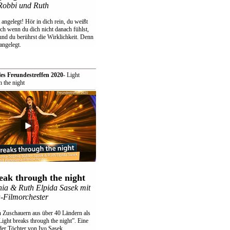
Robbi und Ruth
t angelegt! Hör in dich rein, du weißt
ch wenn du dich nicht danach fühlst,
und du berührst die Wirklichkeit. Denn
 angelegt.
les Freundestreffen 2020
- Light
 the night
eak through the night
ia & Ruth Elpida Sasek mit
Filmorchester
 Zuschauern aus über 40 Ländern als
„Light breaks through the night”. Eine
der Töchter von Ivo Sasek.