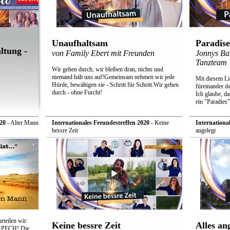
Unaufhaltsam
Paradise
ltung -
von Family Ebert mit Freunden
Jonnys Ba
Tanzteam
Wir gehen durch, wir bleiben dran, nichts und
niemand hält uns auf!Gemeinsam nehmen wir jede
Mit diesem Lie
Hürde, bewältigen sie - Schritt für Schritt.Wir gehen
füreinander d
durch - ohne Furcht!
Ich glaube, da
ein "Paradies
20
- Alter Mann
Internationales Freundestreffen 2020
- Keine
Internationa
bessre Zeit
angelegt
rteilen wir:
Keine bessre Zeit
Alles an
 PECH! Die