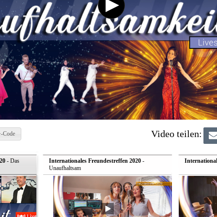
Video teilen:
-Code
20
- Das
Internationales Freundestreffen 2020
-
Internationa
Unaufhaltsam