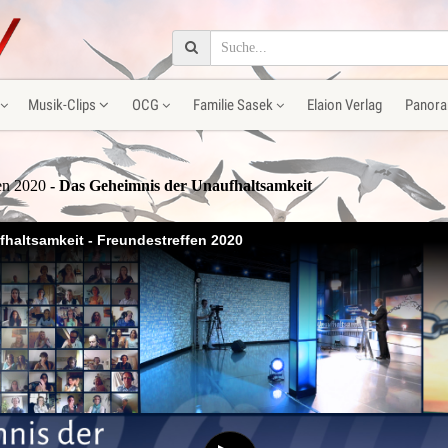
Musik-Clips
OCG
Familie Sasek
Elaion Verlag
Panora
fen 2020
- Das Geheimnis der Unaufhaltsamkeit
haltsamkeit - Freundestreffen 2020