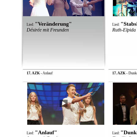
"Veränderung"
"Stab
Lied:
Lied:
Désirée mit Freunden
Ruth-Elpida
17. AZK
- Anlauf
17. AZK
- Dunke
"Anlauf"
"Dunke
Lied:
Lied: