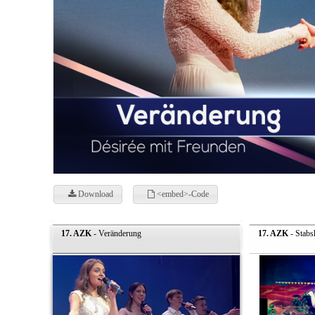
Download
<embed>-Code
17. AZK
- Veränderung
17. AZK
- Stab