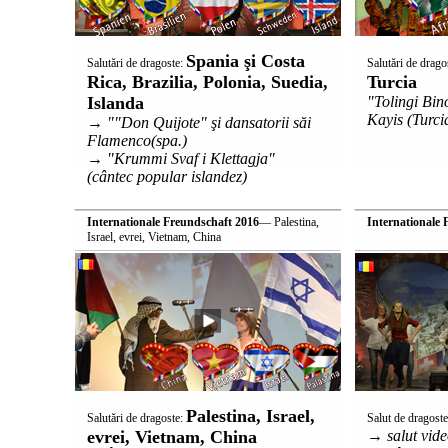
Spania şi Costa
Salutări de dragoste:
Salutări de drago
Rica, Brazilia, Polonia, Suedia,
Turcia
Islanda
"Tolingi Bin
Kayis (Turci
→ ""Don Quijote" şi dansatorii săi
Flamenco(spa.)
→ "Krummi Svaf i Klettagja"
(cântec popular islandez)
Internationale Freundschaft 2016
— Palestina,
Internationale 
Israel, evrei, Vietnam, China
Palestina, Israel,
Salutări de dragoste:
Salut de dragost
evrei, Vietnam, China
→ salut vide