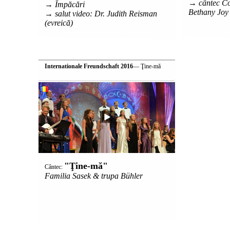
→ cântec Co
→ Împăcări
Bethany Joy
→ salut video: Dr. Judith Reisman
(evreică)
Internationale Freundschaft 2016
— Ţine-mă
"Ţine-mă"
Cântec:
Familia Sasek & trupa Bühler