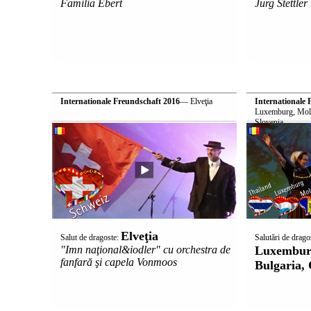
Familia Ebert
Jürg Stettler
Internationale Freundschaft 2016
— Elveţia
Internationale 
Luxemburg, Mold
Slovenia
Elveţia
Salut de dragoste:
Salutări de drago
"Imn naţional&iodler" cu orchestra de
Luxemburg
fanfară şi capela Vonmoos
Bulgaria, 