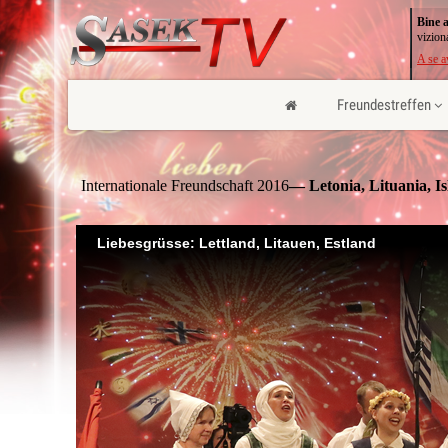
Bine a
vizion
A se a
Freundestreffen
Internationale Freundschaft 2016
— Letonia, Lituania, I
Liebesgrüsse: Lettland, Litauen, Estland