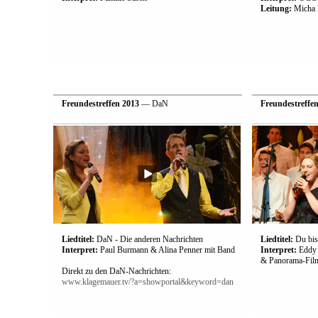
Leitung:
Micha 
Freundestreffen 2013
— DaN
Freundestreffe
Liedtitel:
DaN - Die anderen Nachrichten
Liedtitel:
Du bis
Interpret:
Paul Burmann & Alina Penner mit Band
Interpret:
Eddy 
& Panorama-Film
Direkt zu den DaN-Nachrichten:
www.klagemauer.tv/?a=showportal&keyword=dan