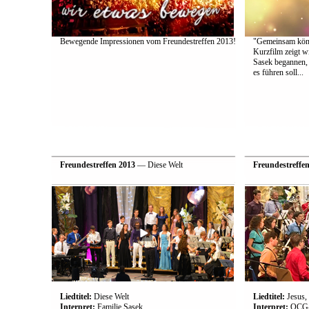
Bewegende Impressionen vom Freundestreffen 2013!
"Gemeinsam könn
Kurzfilm zeigt w
Sasek begannen, 
es führen soll...
Freundestreffen 2013
— Diese Welt
Freundestreffe
Liedtitel:
Diese Welt
Liedtitel:
Jesus,
Interpret:
Familie Sasek
Interpret:
OCG-B