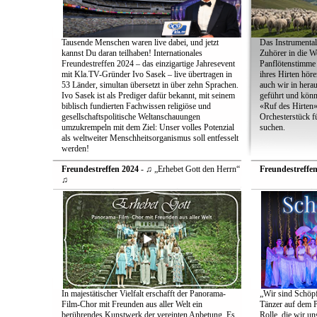
Tausende Menschen waren live dabei, und jetzt
Das Instrumental
kannst Du daran teilhaben! Internationales
Zuhörer in die W
Freundestreffen 2024 – das einzigartige Jahresevent
Panflötenstimme 
mit Kla.TV-Gründer Ivo Sasek – live übertragen in
ihres Hirten höre
53 Länder, simultan übersetzt in über zehn Sprachen.
auch wir in herau
Ivo Sasek ist als Prediger dafür bekannt, mit seinem
geführt und könn
biblisch fundierten Fachwissen religiöse und
«Ruf des Hirten»
gesellschaftspolitische Weltanschauungen
Orchesterstück fü
umzukrempeln mit dem Ziel: Unser volles Potenzial
suchen.
als weltweiter Menschheitsorganismus soll entfesselt
werden!
Freundestreffen 2024
- ♫ „Erhebet Gott den Herrn“
Freundestreffe
♫
In majestätischer Vielfalt erschafft der Panorama-
„Wir sind Schöpf
Film-Chor mit Freunden aus aller Welt ein
Tänzer auf dem P
berührendes Kunstwerk der vereinten Anbetung. Es
Rolle, die wir un