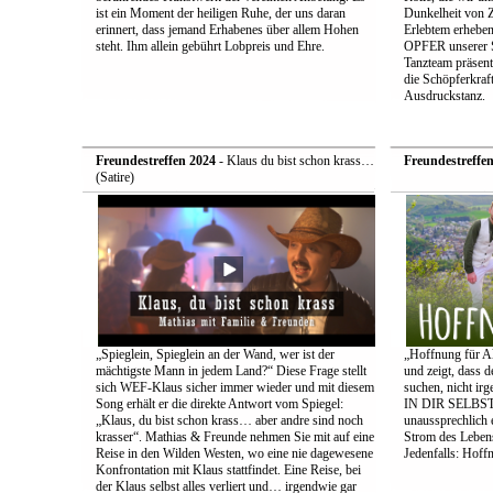
ist ein Moment der heiligen Ruhe, der uns daran
Dunkelheit von Z
erinnert, dass jemand Erhabenes über allem Hohen
Erlebtem erhebe
steht. Ihm allein gebührt Lobpreis und Ehre.
OPFER unserer 
Tanzteam präsent
die Schöpferkraft
Ausdruckstanz.
Freundestreffen 2024
- Klaus du bist schon krass…
Freundestreffe
(Satire)
„Spieglein, Spieglein an der Wand, wer ist der
„Hoffnung für Al
mächtigste Mann in jedem Land?“ Diese Frage stellt
und zeigt, dass 
sich WEF-Klaus sicher immer wieder und mit diesem
suchen, nicht irg
Song erhält er die direkte Antwort vom Spiegel:
IN DIR SELBST s
„Klaus, du bist schon krass… aber andre sind noch
unaussprechlich 
krasser“. Mathias & Freunde nehmen Sie mit auf eine
Strom des Leben
Reise in den Wilden Westen, wo eine nie dagewesene
Jedenfalls: Hoff
Konfrontation mit Klaus stattfindet. Eine Reise, bei
der Klaus selbst alles verliert und… irgendwie gar