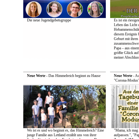
Die neue Jugendgebetsgruppe
Es ist ein riesi
Leben das Licht d
Hebammenschüleri
diesem Ereignis b
Geburt mit ihren
zusammenschweiß
Papa – aus eine
größte Glück auf 
meiner Abschluss
Neue Werte
- Das Himmelreich beginnt zu Hause
Neue Werte
- Au
"Corona-Modus
Wo ist es und wo beginnt es, das Himmelreich? Eine
"Mama, ich mag n
junge Familie aus Lettland erzählt uns von ihrer
aufpassen.", "Pa