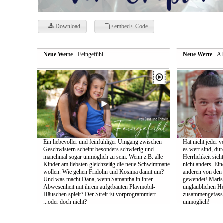
Download
<embed>-Code
Neue Werte
- Feingefühl
Neue Werte
- Al
Ein liebevoller und feinfühliger Umgang zwischen
Hat nicht jeder 
Geschwistern scheint besonders schwierig und
es wert sind, dur
manchmal sogar unmöglich zu sein. Wenn z.B. alle
Herrlichkeit sic
Kinder am liebsten gleichzeitig die neue Schwimmatte
nicht anders. Ei
wollen. Wie gehen Fridolin und Kosima damit um?
anderen von den 
Und was macht Dana, wenn Samantha in ihrer
gewendet! Marisa
Abwesenheit mit ihrem aufgebauten Playmobil-
unglaublichen He
Häuschen spielt? Der Streit ist vorprogrammiert
zusammengefasst.
...oder doch nicht?
unmöglich!