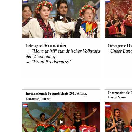
Rumänien
De
Liebesgruss:
Liebesgruss:
→ "Hora unirii" rumänischer Volkstanz
"Unser Land
der Vereinigung
→ "Braul Pradurenesc"
Internationale 
Internationale Freundschaft 2016
 Afrika,
Iran & Syrië
Kurdistan, Türkei