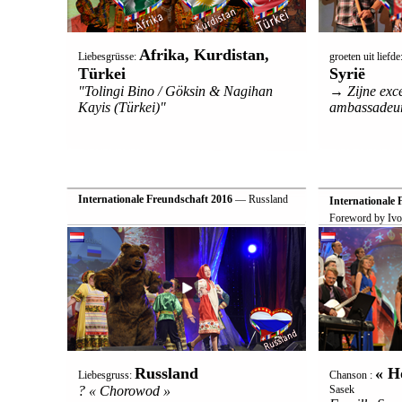
Afrika, Kurdistan,
Liebesgrüsse:
groeten uit liefde
Türkei
Syrië
"Tolingi Bino / Göksin & Nagihan
→ Zijne exce
Kayis (Türkei)"
ambassadeur 
Internationale Freundschaft 2016
— Russland
Internationale 
Foreword by Ivo
Russland
« H
Liebesgruss:
Chanson :
? « Chorowod »
Sasek