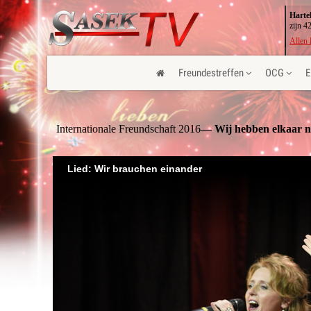
Harte
zijn 4
Allen 
Freundestreffen
OCG
E
Internationale Freundschaft 2016
— Wij hebben elkaar n
Lied: Wir brauchen einander