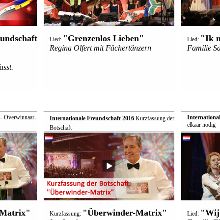
eundschaft
"Grenzenlos Lieben"
"Ik 
Lied:
Lied:
Regina Olfert mit Fächertänzern
Familie S
sst.
 Overwinnaar-
Internationa
Internationale Freundschaft 2016
 Kurzfassung der
elkaar nodig
Botschaft
Matrix"
"Überwinder-Matrix"
"Wij
Kurzfassung:
Lied: