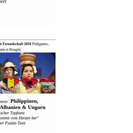
bert
le Freundschaft 2016
 Philippines,
anie et Hongrie
Philippinen,
'amour :
, Albanien & Ungarn
ischer Topftanz
 kommt vom Herzen her"
er Puszta-Tanz