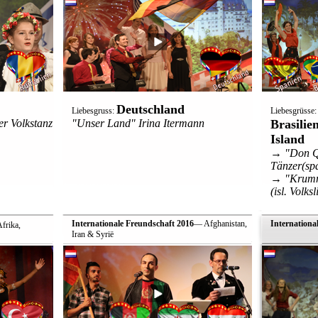
Deutschland
Liebesgruss:
Liebesgrüsse
r Volkstanz
"Unser Land" Irina Itermann
Brasilie
Island
→ "Don Qu
Tänzer(spa
→ "Krummi
(isl. Volksl
Internationale Freundschaft 2016
— Afghanistan,
Internationa
 Afrika,
Iran & Syrië