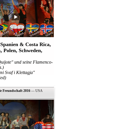
Spanien & Costa Rica,
:
n, Polen, Schweden,
ijote" und seine Flamenco-
.)
 Svaf i Klettagja"
ied)
le Freundschaft 2016
— USA