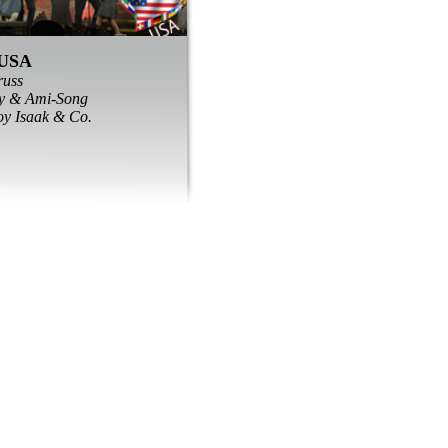
USA
uss
y & Ami-Song
oy Isaak & Co.