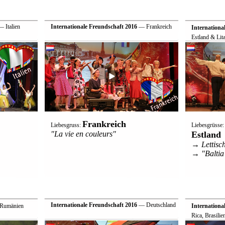
 Italien
Internationale Freundschaft 2016
— Frankreich
Internationa
Estland & Lit
Frankreich
Liebesgruss:
Liebesgrüsse
"La vie en couleurs"
Estland
→ Lettisch
→ "Baltia
Internationale Freundschaft 2016
— Deutschland
 Rumänien
Internationa
Rica, Brasilie