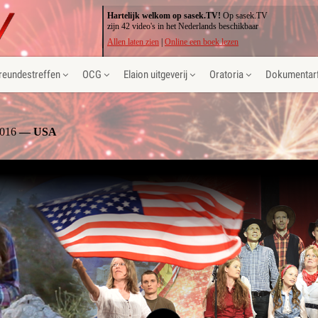
Hartelijk welkom op sasek.TV!
Op sasek.TV
zijn 42 video's in het Nederlands beschikbaar
Allen laten zien
|
Online een boek lezen
reundestreffen
OCG
Elaion uitgeverij
Oratoria
Dokumentarf
2016
— USA