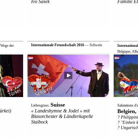
Ivo Sasek
Familie E
Internationale Freundschaft 2016
— Schweiz
 "Wege der
Internationa
Belgique, Alb
Suisse
Liebesgruss:
Salutations d
ürkei)
« Landeshymne & Jodel » mit
Belgien
Blasorchester & Ländlerkapelle
? Philippin
Staibock
? "Einheit
? Ungarisch