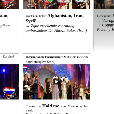
stan,
Afghanistan, Iran,
groeten uit liefde:
Liebesgruss:
Syrië
→ Videogr
→ Countr
agihan
→ Zijne excellentie voormalig
Bethany J
ambassadeur Dr. Alireza Salari (Iran)
 Russland
Internationale Freundschaft 2016
 Hold me (with
Foreword by Ivo Sasek)
« Hold me »
Chanson :
mit Vorwort von Ivo
Sasek