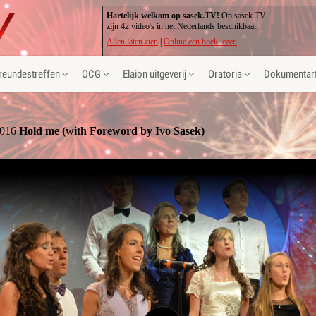
Hartelijk welkom op sasek.TV!
Op sasek.TV
zijn 42 video's in het Nederlands beschikbaar
Allen laten zien
|
Online een boek lezen
reundestreffen
OCG
Elaion uitgeverij
Oratoria
Dokumentarf
2016
 Hold me (with Foreword by Ivo Sasek)