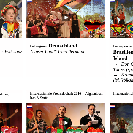
Deutschland
Liebesgruss:
Liebesgrüsse
r Volkstanz
"Unser Land" Irina Itermann
Brasilie
Island
→ "Don Qu
Tänzer(spa
→ "Krummi
(isl. Volksl
Internationale Freundschaft 2016
— Afghanistan,
Internationa
 Afrika,
Iran & Syrië