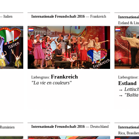
 Italien
Internationale Freundschaft 2016
— Frankreich
Internationa
Estland & Lit
Frankreich
Liebesgruss:
Liebesgrüsse
"La vie en couleurs"
Estland
→ Lettisch
→ "Baltia
Internationale Freundschaft 2016
— Deutschland
 Rumänien
Internationa
Rica, Brasilie