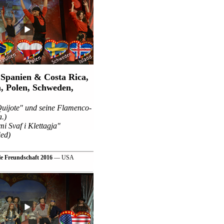
Spanien & Costa Rica,
:
n, Polen, Schweden,
ijote" und seine Flamenco-
.)
 Svaf i Klettagja"
ied)
le Freundschaft 2016
— USA