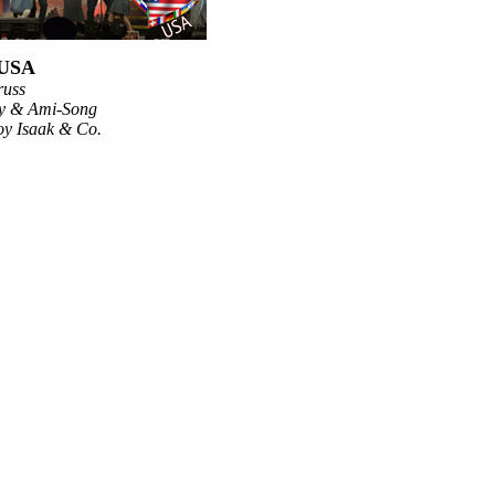
USA
uss
y & Ami-Song
oy Isaak & Co.