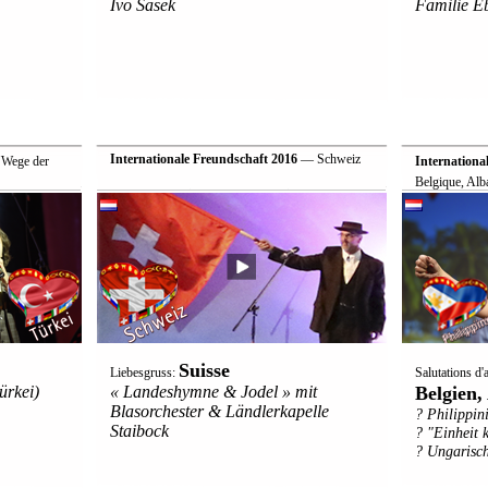
Ivo Sasek
Familie E
Internationale Freundschaft 2016
— Schweiz
 "Wege der
Internationa
Belgique, Alb
Suisse
Liebesgruss:
Salutations d
ürkei)
« Landeshymne & Jodel » mit
Belgien
Blasorchester & Ländlerkapelle
? Philippin
Staibock
? "Einheit
? Ungarisch