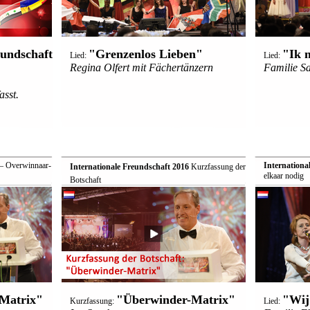
eundschaft
"Grenzenlos Lieben"
"Ik 
Lied:
Lied:
Regina Olfert mit Fächertänzern
Familie S
sst.
 Overwinnaar-
Internationa
Internationale Freundschaft 2016
 Kurzfassung der
elkaar nodig
Botschaft
Matrix"
"Überwinder-Matrix"
"Wij
Kurzfassung:
Lied: