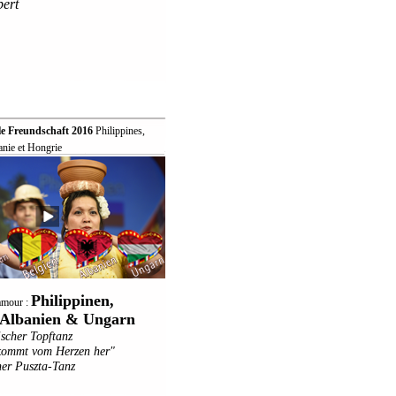
bert
le Freundschaft 2016
 Philippines,
anie et Hongrie
Philippinen,
'amour :
, Albanien & Ungarn
ischer Topftanz
 kommt vom Herzen her"
er Puszta-Tanz