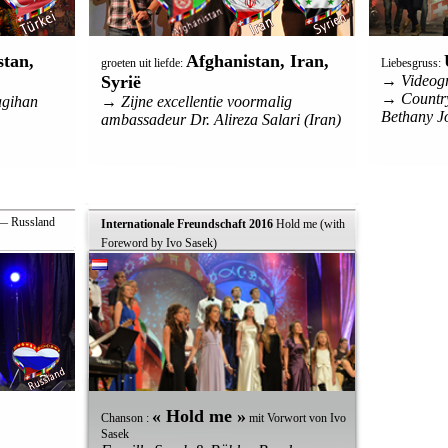
stan,
Afghanistan, Iran,
groeten uit liefde:
Liebesgruss:
Syrië
→ Videogr
→ Countr
agihan
→ Zijne excellentie voormalig
Bethany J
ambassadeur Dr. Alireza Salari (Iran)
 Russland
Internationale Freundschaft 2016
 Hold me (with
Foreword by Ivo Sasek)
« Hold me »
Chanson :
mit Vorwort von Ivo
Sasek