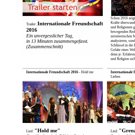
Schon 2016 zeigt
Internationale Freundschaft
Kräfte überwund
Trailer:
und Religionen ge
2016
bewegenden Rede
Ein unvergesslicher Tag,
zerstörerischen 
in 13 Minuten zusammengefasst.
analysieren, son
Schlüssel in die
(Zusammenschnitt)
Gefahr eines Welt
denn je. Erfahre
und Religion sic
Internationale Freundschaft 2016
- Hold me
Internationale 
Lieben
"Hold me"
"Grenz
Lied:
Lied: