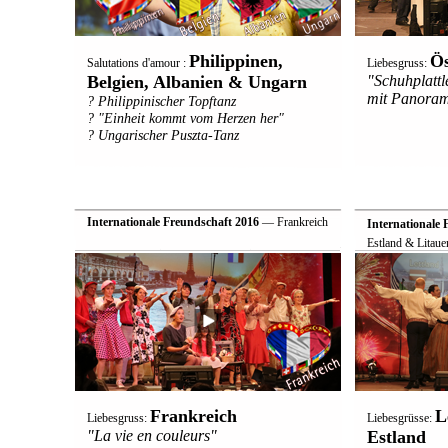
Philippinen,
Ös
Salutations d'amour :
Liebesgruss:
Belgien, Albanien & Ungarn
"Schuhplatt
mit Panoram
? Philippinischer Topftanz
? "Einheit kommt vom Herzen her"
? Ungarischer Puszta-Tanz
Internationale Freundschaft 2016
— Frankreich
Internationale 
Estland & Litaue
Frankreich
L
Liebesgruss:
Liebesgrüsse:
"La vie en couleurs"
Estland