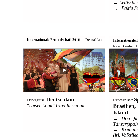
→ Lettischer
→ "Baltia S
Internationale Freundschaft 2016
— Deutschland
Internationale 
Rica, Brasilien,
Deutschland
S
Liebesgruss:
Liebesgrüsse:
"Unser Land" Irina Itermann
Brasilien,
Island
→ "Don Quij
Tänzer(spa.)
→ "Krummi S
(isl. Volkslie