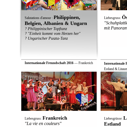
Philippinen,
Ös
Salutations d'amour :
Liebesgruss:
Belgien, Albanien & Ungarn
"Schuhplatt
mit Panoram
? Philippinischer Topftanz
? "Einheit kommt vom Herzen her"
? Ungarischer Puszta-Tanz
Internationale Freundschaft 2016
— Frankreich
Internationale 
Estland & Litaue
Frankreich
L
Liebesgruss:
Liebesgrüsse:
"La vie en couleurs"
Estland