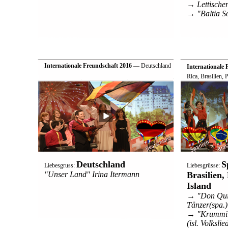
→ Lettischer
→ "Baltia S
Internationale Freundschaft 2016
— Deutschland
Internationale 
Rica, Brasilien,
Deutschland
S
Liebesgruss:
Liebesgrüsse:
"Unser Land" Irina Itermann
Brasilien,
Island
→ "Don Quij
Tänzer(spa.)
→ "Krummi S
(isl. Volkslie