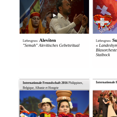
Aleviten
Su
Liebesgruss:
Liebesgruss:
"Semah" Alevitisches Gebetsritual
« Landeshym
Blasorcheste
Staibock
Internationale 
Internationale Freundschaft 2016
 Philippines,
Belgique, Albanie et Hongrie