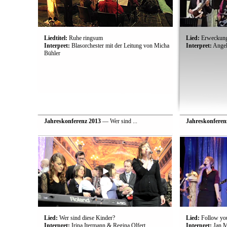
Liedtitel:
Ruhe ringsum
Lied:
Erweckun
Interpret:
Blasorchester mit der Leitung von Micha
Interpret:
Angeli
Bühler
Jahreskonferenz 2013
— Wer sind ...
Jahreskonferen
Lied:
Wer sind diese Kinder?
Lied:
Follow yo
Interpret:
Irina Itermann & Regina Olfert
Interpret:
Jan M