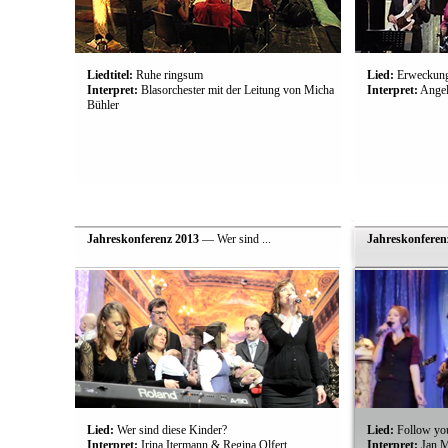
Liedtitel:
Ruhe ringsum
Lied:
Erweckun
Interpret:
Blasorchester mit der Leitung von Micha
Interpret:
Angeli
Bühler
Jahreskonferenz 2013
— Wer sind ...
Jahreskonferen
Lied:
Wer sind diese Kinder?
Lied:
Follow yo
Interpret:
Irina Itermann & Regina Olfert
Interpret:
Jan M