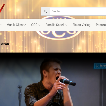
Musik-Clips
OCG
Familie Sasek
Elaion Verlag
Panora
b dran