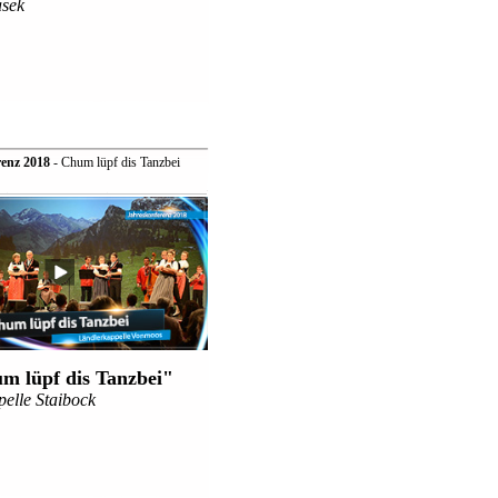
asek
enz 2018
- Chum lüpf dis Tanzbei
m lüpf dis Tanzbei"
elle Staibock