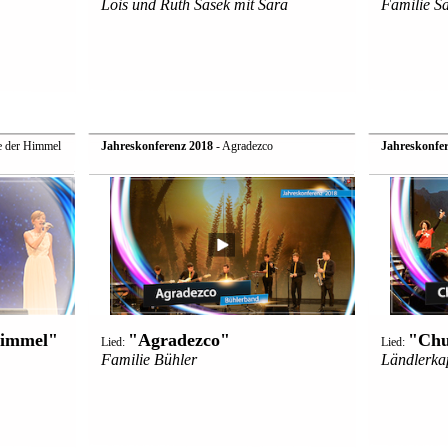
Lois und Ruth Sasek mit Sara
Familie S
e der Himmel
Jahreskonferenz 2018
- Agradezco
Jahreskonfer
Himmel"
"Agradezco"
"Chu
Lied:
Lied:
Familie Bühler
Ländlerkap