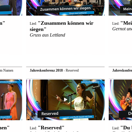
en"
"Zusammen können wir
"Mei
Lied:
Lied:
siegen"
Gernot un
Gruss aus Lettland
nem Namen
Jahreskonferenz 2018
- Reserved
Jahreskonfer
men"
"Reserved"
"Du b
Lied:
Lied: