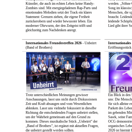
Künstler, die auch im echten Leben keine Handy-
werden. „Söhne Go
Zombies sind. Mit energiegeladenen Rap-Parts und
Song im klassisc
emotionalen Melodien setzt der Track ein klares
Menschen, die sp
Statement: Grenzen ziehen, die eigene Freiheit
braucht. Leidend
zurückerobern und wieder bewusster leben. Ein
leidende Schöpf
moderner Ohrwurm, der den Zeitgeist trifft und
Lied gibt ihrer 
gleichzeitig zum Nachdenken anregt.
Internationales Freundestreffen 2026
- Unbeirrt
Internationales
(Band of Brothers)
Eröffnungsstück
Trotz unterschiedlichen Meinungen gewisser
Ein Blick in den
Anschauungen, lasst uns nicht durch Diskussionen
uns: Die Menschh
Zeit und Kraft absaugen und vom Wesentlichen
für sich alleine 
ablenken. Lasst uns vielmehr fokussiert in dieselbe
Parkett des Leben
Richtung die entscheidenden Fragen unbeirrt stellen,
im gebenden Mit
um der Wahrheit gemeinsam auf den Grund zu
Sasek, seine Fa
kommen. Dieses musikalische Stück „Unbeirrt“ der
OCG demonstriere
„Band of Brothers“, ist ergänzt mit aktuellen Fragen,
organisches Lebe
die unbeirrt gestellt werden sollten.
2026 ist hiermit f