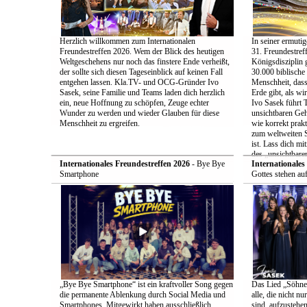
Herzlich willkommen zum Internationalen
In seiner ermut
Freundestreffen 2026. Wem der Blick des heutigen
31. Freundestreff
Weltgeschehens nur noch das finstere Ende verheißt,
Königsdisziplin 
der sollte sich diesen Tageseinblick auf keinen Fall
30.000 biblische
entgehen lassen. Kla.TV- und OCG-Gründer Ivo
Menschheit, das
Sasek, seine Familie und Teams laden dich herzlich
Erde gibt, als w
ein, neue Hoffnung zu schöpfen, Zeuge echter
Ivo Sasek führt 
Wunder zu werden und wieder Glauben für diese
unsichtbaren Gehe
Menschheit zu ergreifen.
wie korrekt prakt
zum weltweiten S
ist. Lass dich mi
des „unsichtbar
Internationales Freundestreffen 2026
- Bye Bye
Internationales
Smartphone
Gottes stehen au
„Bye Bye Smartphone“ ist ein kraftvoller Song gegen
Das Lied „Söhne G
die permanente Ablenkung durch Social Media und
alle, die nicht n
Smartphones. Mitgewirkt haben ausschließlich
sind, aufzustehe