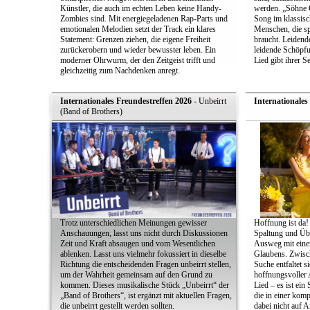
Künstler, die auch im echten Leben keine Handy-
werden. „Söhne Go
Zombies sind. Mit energiegeladenen Rap-Parts und
Song im klassisc
emotionalen Melodien setzt der Track ein klares
Menschen, die sp
Statement: Grenzen ziehen, die eigene Freiheit
braucht. Leidend
zurückerobern und wieder bewusster leben. Ein
leidende Schöpf
moderner Ohrwurm, der den Zeitgeist trifft und
Lied gibt ihrer 
gleichzeitig zum Nachdenken anregt.
Internationales Freundestreffen 2026
- Unbeirrt
Internationales
(Band of Brothers)
Trotz unterschiedlichen Meinungen gewisser
Hoffnung ist da!
Anschauungen, lasst uns nicht durch Diskussionen
Spaltung und Üb
Zeit und Kraft absaugen und vom Wesentlichen
Ausweg mit einer
ablenken. Lasst uns vielmehr fokussiert in dieselbe
Glaubens. Zwisch
Richtung die entscheidenden Fragen unbeirrt stellen,
Suche entfaltet s
um der Wahrheit gemeinsam auf den Grund zu
hoffnungsvoller 
kommen. Dieses musikalische Stück „Unbeirrt“ der
Lied – es ist ein
„Band of Brothers“, ist ergänzt mit aktuellen Fragen,
die in einer kom
die unbeirrt gestellt werden sollten.
dabei nicht auf A