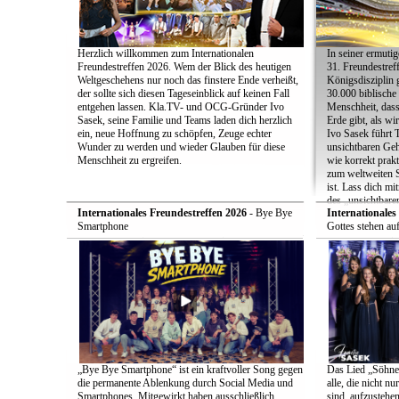
Herzlich willkommen zum Internationalen
In seiner ermut
Freundestreffen 2026. Wem der Blick des heutigen
31. Freundestreff
Weltgeschehens nur noch das finstere Ende verheißt,
Königsdisziplin 
der sollte sich diesen Tageseinblick auf keinen Fall
30.000 biblische
entgehen lassen. Kla.TV- und OCG-Gründer Ivo
Menschheit, das
Sasek, seine Familie und Teams laden dich herzlich
Erde gibt, als w
ein, neue Hoffnung zu schöpfen, Zeuge echter
Ivo Sasek führt 
Wunder zu werden und wieder Glauben für diese
unsichtbaren Gehe
Menschheit zu ergreifen.
wie korrekt prakt
zum weltweiten S
ist. Lass dich mi
des „unsichtbar
Internationales Freundestreffen 2026
- Bye Bye
Internationales
Smartphone
Gottes stehen au
„Bye Bye Smartphone“ ist ein kraftvoller Song gegen
Das Lied „Söhne G
die permanente Ablenkung durch Social Media und
alle, die nicht n
Smartphones. Mitgewirkt haben ausschließlich
sind, aufzustehe