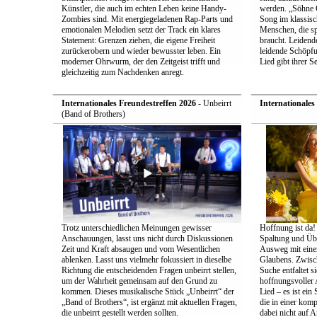
Künstler, die auch im echten Leben keine Handy-
werden. „Söhne Go
Zombies sind. Mit energiegeladenen Rap-Parts und
Song im klassisc
emotionalen Melodien setzt der Track ein klares
Menschen, die sp
Statement: Grenzen ziehen, die eigene Freiheit
braucht. Leidend
zurückerobern und wieder bewusster leben. Ein
leidende Schöpf
moderner Ohrwurm, der den Zeitgeist trifft und
Lied gibt ihrer 
gleichzeitig zum Nachdenken anregt.
Internationales Freundestreffen 2026
- Unbeirrt
Internationales
(Band of Brothers)
Trotz unterschiedlichen Meinungen gewisser
Hoffnung ist da!
Anschauungen, lasst uns nicht durch Diskussionen
Spaltung und Üb
Zeit und Kraft absaugen und vom Wesentlichen
Ausweg mit einer
ablenken. Lasst uns vielmehr fokussiert in dieselbe
Glaubens. Zwisch
Richtung die entscheidenden Fragen unbeirrt stellen,
Suche entfaltet s
um der Wahrheit gemeinsam auf den Grund zu
hoffnungsvoller 
kommen. Dieses musikalische Stück „Unbeirrt“ der
Lied – es ist ein
„Band of Brothers“, ist ergänzt mit aktuellen Fragen,
die in einer kom
die unbeirrt gestellt werden sollten.
dabei nicht auf A