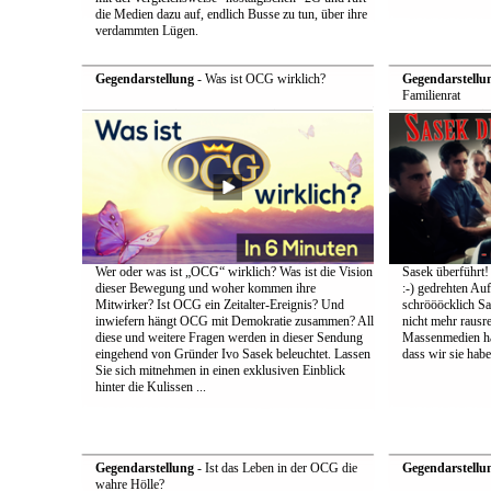
die Medien dazu auf, endlich Busse zu tun, über ihre
verdammten Lügen.
Gegendarstellung
- Was ist OCG wirklich?
Gegendarstellu
Familienrat
Wer oder was ist „OCG“ wirklich? Was ist die Vision
Sasek überführt!
dieser Bewegung und woher kommen ihre
:-) gedrehten Au
Mitwirker? Ist OCG ein Zeitalter-Ereignis? Und
schröööcklich Sa
inwiefern hängt OCG mit Demokratie zusammen? All
nicht mehr rausr
diese und weitere Fragen werden in dieser Sendung
Massenmedien hat
eingehend von Gründer Ivo Sasek beleuchtet. Lassen
dass wir sie ha
Sie sich mitnehmen in einen exklusiven Einblick
hinter die Kulissen ...
Gegendarstellung
- Ist das Leben in der OCG die
Gegendarstellu
wahre Hölle?