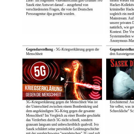
Ziele? Im folgenden Videoausschnitt gibt Gründer Ivo
stehen wieder ei
Sasek eine Antwort darauf – ausgehend von
Hacker-Kollekti
verschiedensten Fragen, die von der Deutschen
krimineller Hack
Presseagentur dpa gestellt wurden.
sogleich ein med
Mainstream. Auf 
unsere privaten D
natürlich, wie ge
Kontext. Der Verd
Systemmedien wi
Anonymous-Maske
Gegendarstellung
- 5G-Kriegserklärung gegen die
Gegendarstellu
Menschheit
drei Aussteigerz
5G-Kriegserklärung gegen die Menschheit Was ist
Erschütternd: Au
der Unterschied zwischen einem Bombenkrieg und
Sie selbst, was i
dem angekündigten 5G-Krieg gegen die gesamte
Schreckliche" Sch
Menschheit? Im Vergleich zu einer Bombe geschieht
das Verderben durch 5G nicht schnell, sondern
grausam langsam und unbeschreiblich qualvoll. Ivo
Sasek schildert seine persönliche Leidensgeschichte
mit der vergleichsweise "nostalgischen" 2G und ruft