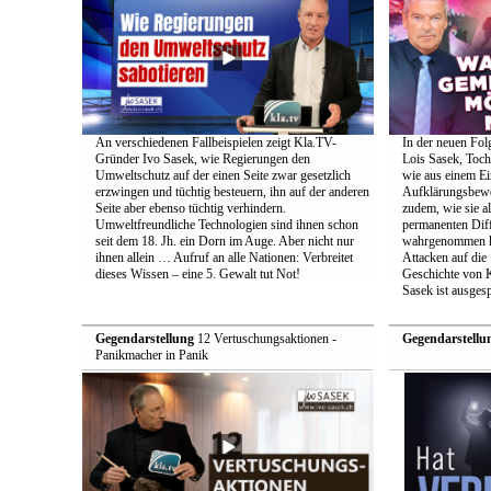
An verschiedenen Fallbeispielen zeigt Kla.TV-
In der neuen Fol
Gründer Ivo Sasek, wie Regierungen den
Lois Sasek, Toch
Umweltschutz auf der einen Seite zwar gesetzlich
wie aus einem Ei
erzwingen und tüchtig besteuern, ihn auf der anderen
Aufklärungsbeweg
Seite aber ebenso tüchtig verhindern.
zudem, wie sie a
Umweltfreundliche Technologien sind ihnen schon
permanenten Diff
seit dem 18. Jh. ein Dorn im Auge. Aber nicht nur
wahrgenommen h
ihnen allein … Aufruf an alle Nationen: Verbreitet
Attacken auf die 
dieses Wissen – eine 5. Gewalt tut Not!
Geschichte von 
Sasek ist ausges
Gegendarstellung
12 Vertuschungsaktionen -
Gegendarstellu
Panikmacher in Panik