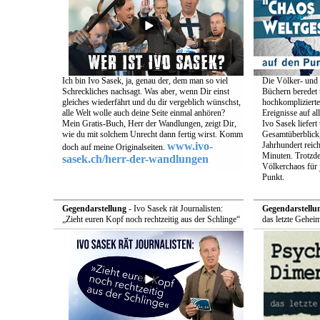
Ich bin Ivo Sasek, ja, genau der, dem man so viel
Die Völker- und 
Schreckliches nachsagt. Was aber, wenn Dir einst
Büchern beredet u
gleiches wiederfährt und du dir vergeblich wünschst,
hochkomplizierte
alle Welt wolle auch deine Seite einmal anhören?
Ereignisse auf a
Mein Gratis-Buch, Herr der Wandlungen, zeigt Dir,
Ivo Sasek liefert
wie du mit solchem Unrecht dann fertig wirst. Komm
Gesamtüberblick,
www.ivo-
Jahrhundert reich
doch auf meine Originalseiten.
Minuten. Trotzde
sasek.ch/herr-der-wandlungen
Völkerchaos für 
Punkt.
Gegendarstellung
- Ivo Sasek rät Journalisten:
Gegendarstellu
„Zieht euren Kopf noch rechtzeitig aus der Schlinge“
das letzte Gehei