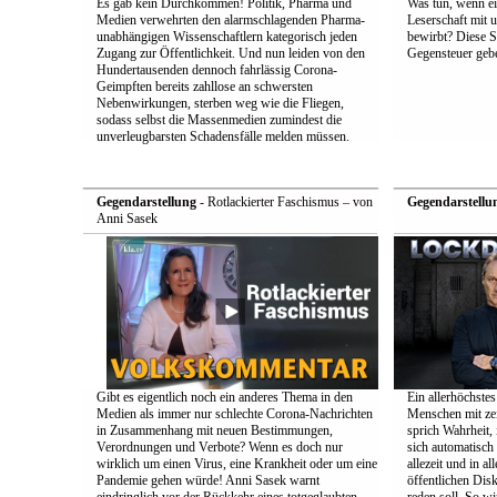
Es gab kein Durchkommen! Politik, Pharma und
Was tun, wenn e
Medien verwehrten den alarmschlagenden Pharma-
Leserschaft mit
unabhängigen Wissenschaftlern kategorisch jeden
bewirbt? Diese S
Zugang zur Öffentlichkeit. Und nun leiden von den
Gegensteuer geb
Hundertausenden dennoch fahrlässig Corona-
Geimpften bereits zahllose an schwersten
Nebenwirkungen, sterben weg wie die Fliegen,
sodass selbst die Massenmedien zumindest die
unverleugbarsten Schadensfälle melden müssen.
Gegendarstellung
- Rotlackierter Faschismus – von
Gegendarstellu
Anni Sasek
Gibt es eigentlich noch ein anderes Thema in den
Ein allerhöchstes
Medien als immer nur schlechte Corona-Nachrichten
Menschen mit zei
in Zusammenhang mit neuen Bestimmungen,
sprich Wahrheit,
Verordnungen und Verbote? Wenn es doch nur
sich automatisch 
wirklich um einen Virus, eine Krankheit oder um eine
allezeit und in a
Pandemie gehen würde! Anni Sasek warnt
öffentlichen Dis