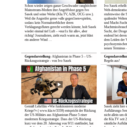
Schon wieder zeigen ganze Geschwader ranghöchster
Ivo Sasek erhellt
Mainstream-Medien ihre Angriffslust gegen Ivo
Welt-demokratisc
Sasek und seine Werke (Kla.TV, AZK, OCG usw.).
stufenweise die
Weil die Angreifer gerne »alle gegen1nen«spielen,
quälender Welten
sodass kein Normalsterblicher deren
und Macht-Sucht 
Verklagungsfluten gerecht werden könnte, holt Sasek
Machtmissbrauch
wieder einmal tief Luft – »nur1x für alle«, aber
Sucht, der Droge 
richtig! Journalisten, zieht euch warm an, jetzt bläst
endend bei deren
ein anderer Wind …
dem Leiden der Vö
psychozymischen 
neuen Terminus –
Gegendarstellung
- Afghanistan in Phase 5 – US-
Gegendarstellu
Rückzugsstrategie - von Ivo Sasek
Regeln aus!
Gemäß Lehrfilm »Wie funktionieren moderne
Sasek zieht hier 
Kriege?« ( www.kla.tv/3359) entspricht der Rückzug
Aufklärungs-Send
der US-Militärs aus Afghanistan Phase 5 einer
nicht allein um 
modernen Kriegsstrategie. Dass der US-Rückzug
die Kla.TV seit 
kurz vor dem 20. Jahrestag von 9/11 stattfindet, hat
sämtliche Aufklär