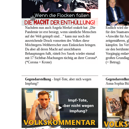
Nachdem nun auch Angela Merkel orakelt hat: „Die
Endlich wird die
Pandemie ist erst besiegt, wenn sämtliche Menschen
für den Staatsan
auf der Welt geimpft sind…“ kann nur noch der
»Anwälte für Au
ausreichende Druck vonseiten des Volkes diese
zeitgemäßeren, g
Möchtegern-Weltherrscher zum Einknicken bringen.
kämpfen. Im Ver
Da aber all deren Macht auf unsichtbaren
sie den berühmten
Behauptungen fußt, rüttelt Ivo Sasek wieder einmal
Vorgängig entlarv
mit 17 Sichtbar-Machungen tüchtig an ihrer Corona*.
großen Grundlag
(*Corona = Krone)
(= Betrug).
Gegendarstellung
- Impf-Tote, aber nich wegen
Gegendarstellu
Impfung?
Anna-Sophia Büh