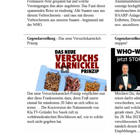
Freimaurer-Netz gespannt hat und welche
Aluminiumfeinsta
Vereinigungen ihm aktiv angehören. Das Fazit dieser
sonstige hochgift
spannenden Reise ist eindeutig: Alle Staaten raus aus
missbrauchten die
diesem Verbrechernetz - und raus mit diesem
HAARP-Anlagen 
Verbrechernetz aus unseren Staaten - beginnend mit
Erdbeben, Dürr
der WHO.
usw. auszulösen.
Gegendarstellung
- Das neue Versuchskarnickel-
Gegendarstellu
Prinzip
stoppen!
Das neue Versuchskarnickel-Prinzip verpflichtet nun
Möchtest Du, da
aber diese Frankensteins dazu, ihren Fraß zuerst
reisen darfst ode
einmal für mindestens 20 Jahre an sich selbst zu
vorschreiben, w
testen … Die Kurzversion der Nationenrede von
darfst und welc
Kla.TV-Gründer Ivo Sasek ruft zu
gerade einen „No
weltdemokratischen Beschlüssen auf, wie es solche
bis 28. Mai 2023
noch nicht gegeben hat.
verschlossenen 
nämlich derzeit i
Empfehlungen ...