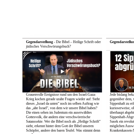
Gegendarstellung
- Die Bibel – Heilige Schrift oder
Gegendarstellu
jüdisches Verschwörungsbuch?
Grauenvolle Ereignisse rund um den Israel-Gaza-
Jede bislang bek
Krieg kochen gerade uralte Fragen wieder auf: Steht
gegenüber dem, w
dieses „Israel da unten“ noch im selben Auftrag wie
Sippenhaft zu er
das „alte Israel“, von dem wir unsere Bibel haben?
kurioserweise, o
Die einen sehen im Judentum ein auserwähltes
überhaupt abgeht
Gottesvolk, die andern eine verschwörerische
Sippenhaft-Abgr
Satanssekte. Wer die Bibel noch als „Heilige Schrift“
Sasek ein revolu
sieht, erkennt hinter dem Gott der Bibel unseren
möglichen Auswe
Schöpfer, andere den baren Teufel. Was stimmt denn
Krankenkassen-S