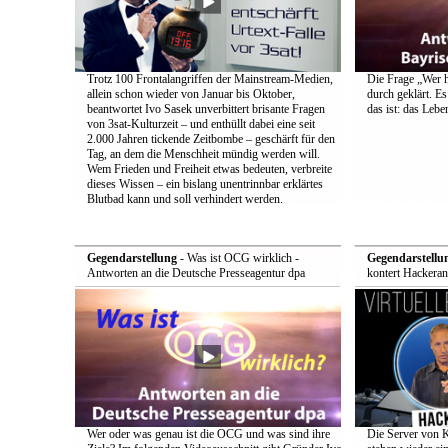
Trotz 100 Frontalangriffen der Mainstream-Medien,
Die Frage „Wer h
allein schon wieder von Januar bis Oktober,
durch geklärt. Es
beantwortet Ivo Sasek unverbittert brisante Fragen
das ist: das Leb
von 3sat-Kulturzeit – und enthüllt dabei eine seit
2.000 Jahren tickende Zeitbombe – geschärft für den
Tag, an dem die Menschheit mündig werden will.
Wem Frieden und Freiheit etwas bedeuten, verbreite
dieses Wissen – ein bislang unentrinnbar erklärtes
Blutbad kann und soll verhindert werden.
Gegendarstellung
- Was ist OCG wirklich -
Gegendarstellu
Antworten an die Deutsche Presseagentur dpa
kontert Hackeran
Wer oder was genau ist die OCG und was sind ihre
Die Server von 