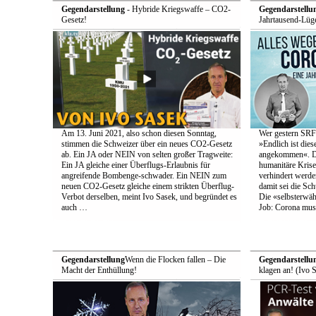
Gegendarstellung
- Hybride Kriegswaffe – CO2-
Gegendarstellu
Gesetz!
Jahrtausend-Lüge
Am 13. Juni 2021, also schon diesen Sonntag,
Wer gestern SRF-
stimmen die Schweizer über ein neues CO2-Gesetz
»Endlich ist die
ab. Ein JA oder NEIN von selten großer Tragweite:
angekommen«. Den
Ein JA gleiche einer Überflugs-Erlaubnis für
humanitäre Krise
angreifende Bombenge-schwader. Ein NEIN zum
verhindert werde
neuen CO2-Gesetz gleiche einem strikten Überflug-
damit sei die Schu
Verbot derselben, meint Ivo Sasek, und begründet es
Die «selbsterwä
auch …
Job: Corona muss
Gegendarstellung
Wenn die Flocken fallen – Die
Gegendarstellu
Macht der Enthüllung!
klagen an! (Ivo 