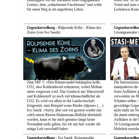
eindringlich vor der Rückkehr eines totgeglaubten
reden soll. So w
Geistes, dem „rotlackierten Faschismus“ und wirbt
Trend und zum s
für einen Weg in ein angstfreies Leben.
Lockdown-Knast
Gegendarstellung
- Rülpsende Kühe – Klima des
Gegendarstellu
Zorns (von Ivo Sasek)
Lösungsansätze 
Zitat SRF 1: »Den Klimawandel bekämpfen heißt,
Die Internetzensu
CO2, also Kohlendioxid reduzieren, wobei Methan
manipulieren di
meist vergessen wird. Das Gemisch aus Wasserstoff
freier Aufklärer 
und Kohlenstoff ist noch viel klimaschädlicher als
verwenden sie Me
CO2. Es wird vor allem in der Landwirtschaft
Schatten stellen.
freigesetzt, zum Beispiel wenn Rinder rülpsen« (…)
gewichtige Gege
Ivo Sasek: »Sorry, aber seit wir gestern wieder mit
nicht mehr im Ne
solch einem Riesen-Mainstream-Bullshit überhäuft
die damit einher
wurden, kann es für mich genauso lange keine
Aufklärer in die 
Normalität mehr geben, bis ich mir hier wieder die
10 Lösungsansätz
nötige Luft verschafft habe«
Mehrheit erreich
Gegendarstellung
- Ivo Sasek: Krisenprofite
Gegendarstellu