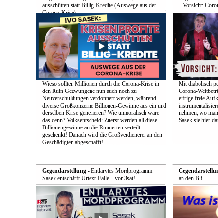
ausschütten statt Billig-Kredite (Auswege aus der
– Vorsicht: Coro
Corona-Krise)
Wieso sollten Millionen durch die Corona-Krise in
Mit diabolisch pe
den Ruin Gezwungene nun auch noch zu
Corona-Weltbetrü
Neuverschuldungen verdonnert werden, während
eifrige freie Auf
diverse Großkonzerne Billionen-Gewinne aus ein und
instrumentalisier
derselben Krise generieren? Wie unmoralisch wäre
nehmen, wo man d
das denn? Volksentscheid: Zuerst werden all diese
Sasek sie hier dar
Billionengewinne an die Ruinierten verteilt –
geschenkt! Danach wird die Großverdienerei an den
Geschädigten abgeschafft!
Gegendarstellung
- Entlarvtes Mordprogramm
Gegendarstellu
Sasek entschärft Urtext-Falle – vor 3sat!
an den BR