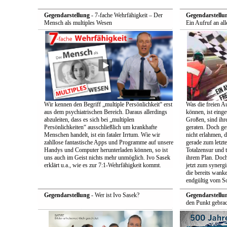
Gegendarstellung
- 7-fache Wehrfähigkeit – Der
Gegendarstellu
Mensch als multiples Wesen
Ein Aufruf an all
Wir kennen den Begriff „multiple Persönlichkeit“ erst
Was die freien A
aus dem psychiatrischen Bereich. Daraus allerdings
können, ist einge
abzuleiten, dass es sich bei „multiplen
Großen, sind ih
Persönlichkeiten“ ausschließlich um krankhafte
geraten. Doch ge
Menschen handelt, ist ein fataler Irrtum. Wie wir
nicht erlahmen, 
zahllose fantastische Apps und Programme auf unsere
gerade zum letzt
Handys und Computer herunterladen können, so ist
Totalzensur und t
uns auch im Geist nichts mehr unmöglich. Ivo Sasek
ihrem Plan. Doch
erklärt u.a., wie es zur 7:1-Wehrfähigkeit kommt.
jetzt zum synerg
die bereits wan
endgültig vom So
Gegendarstellung
- Wer ist Ivo Sasek?
Gegendarstellu
den Punkt gebrac