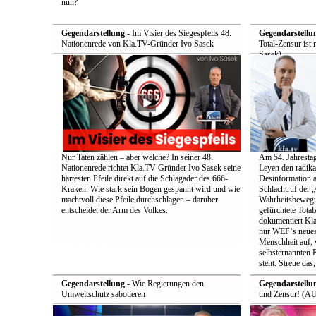
nun?
Gegendarstellung
- Im Visier des Siegespfeils 48.
Gegendarstellu
Nationenrede von Kla.TV-Gründer Ivo Sasek
Total-Zensur ist 
Sasek)
Nur Taten zählen – aber welche? In seiner 48.
Am 54. Jahrestag
Nationenrede richtet Kla.TV-Gründer Ivo Sasek seine
Leyen den radik
härtesten Pfeile direkt auf die Schlagader des 666-
Desinformation a
Kraken. Wie stark sein Bogen gespannt wird und wie
Schlachtruf der 
machtvoll diese Pfeile durchschlagen – darüber
Wahrheitsbewegun
entscheidet der Arm des Volkes.
gefürchtete Total
dokumentiert Kla
nur WEF‘s neueste
Menschheit auf, 
selbsternannten E
steht. Streue das
Gegendarstellung
- Wie Regierungen den
Gegendarstellu
Umweltschutz sabotieren
und Zensur! (AU