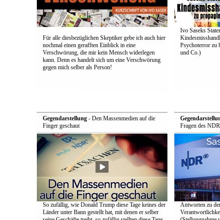
Ivo Saseks Stat
Für alle diesbezüglichen Skeptiker gebe ich auch hier
Kindesmisshandl
nochmal einen gerafften Einblick in eine
Psychoterror zu 
Verschwörung, die mir kein Mensch widerlegen
und Co.)
kann. Denn es handelt sich um eine Verschwörung
gegen mich selber als Person!
Gegendarstellung
- Den Massenmedien auf die
Gegendarstellu
Finger geschaut
Fragen des NDR
So zufällig, wie Donald Trump diese Tage keines der
Antworten zu de
Länder unter Bann gestellt hat, mit denen er selber
Verantwortlichke
seine Geschäfte treibt, so zufällig stellten diese Tage
(Stellungnahme 