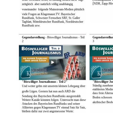
[NDR, Zapp-Med
zeitgleich  aber natürlich völlig unabhängig
voneinander  folgende Mainstream-Medien plötzlich
viele Fragen an Klagemauer.TV: Bayerischer
Rundfunk, Schweizer Fernsehen SRF, St. Galler
Tagblatt, Mitteldeutscher Rundfunk, Norddeutscher
Rundfunk usw.
Gegendarstellung
- Böswilliger Journalismus - Teil
Gegendarstellu
2
3
"Böswilliger Journalismus - Teil 2"
"Böswilliger Jo
Ständig zunehme
Und weiter gehts mit unserem kleinen Lehrgang über
etablierten Medie
große Lügen. Gestern hat nun auch ARD die
dass freie Alter
Sendung des Bayrischen Rundfunks ausgestrahlt.
Boden schossen  
Weitere Kanäle könnten folgen. Untersucht man diese
akribischer Beoba
Attacken des Bayerischen Rundfunks und seiner
Alliierten gegen Klagemauer.TV einmal Satz für Satz,
bleiben dafür nur zwei angemessene Worte: