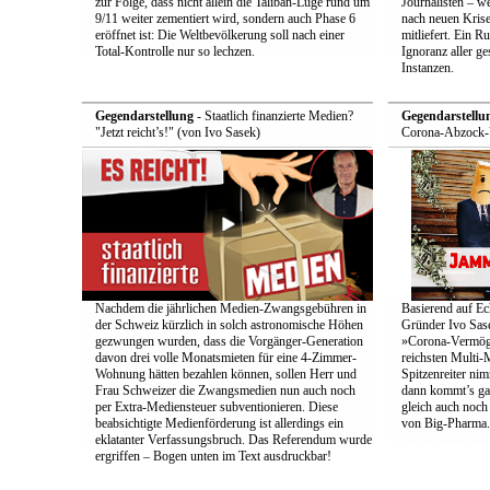
zur Folge, dass nicht allein die Taliban-Lüge rund um
Journalisten – we
9/11 weiter zementiert wird, sondern auch Phase 6
nach neuen Krise
eröffnet ist: Die Weltbevölkerung soll nach einer
mitliefert. Ein 
Total-Kontrolle nur so lechzen.
Ignoranz aller g
Instanzen.
Gegendarstellung
- Staatlich finanzierte Medien?
Gegendarstellu
"Jetzt reicht’s!" (von Ivo Sasek)
Corona-Abzock-Ü
Nachdem die jährlichen Medien-Zwangsgebühren in
Basierend auf Ec
der Schweiz kürzlich in solch astronomische Höhen
Gründer Ivo Sase
gezwungen wurden, dass die Vorgänger-Generation
»Corona-Vermög
davon drei volle Monatsmieten für eine 4-Zimmer-
reichsten Multi-M
Wohnung hätten bezahlen können, sollen Herr und
Spitzenreiter ni
Frau Schweizer die Zwangsmedien nun auch noch
dann kommt’s ga
per Extra-Mediensteuer subventionieren. Diese
gleich auch noc
beabsichtigte Medienförderung ist allerdings ein
von Big-Pharma.
eklatanter Verfassungsbruch. Das Referendum wurde
ergriffen – Bogen unten im Text ausdruckbar!