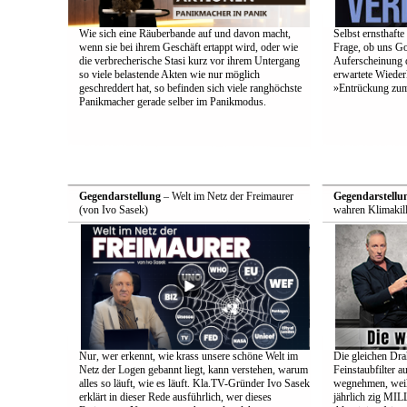
Wie sich eine Räuberbande auf und davon macht,
Selbst ernsthafte
wenn sie bei ihrem Geschäft ertappt wird, oder wie
Frage, ob uns Got
die verbrecherische Stasi kurz vor ihrem Untergang
Auferscheinung d
so viele belastende Akten wie nur möglich
erwartete Wieder
geschreddert hat, so befinden sich viele ranghöchste
»Entrückung zum
Panikmacher gerade selber im Panikmodus.
Gegendarstellung
– Welt im Netz der Freimaurer
Gegendarstellu
(von Ivo Sasek)
wahren Klimakill
Nur, wer erkennt, wie krass unsere schöne Welt im
Die gleichen Drah
Netz der Logen gebannt liegt, kann verstehen, warum
Feinstaubfilter 
alles so läuft, wie es läuft. Kla.TV-Gründer Ivo Sasek
wegnehmen, weil 
erklärt in dieser Rede ausführlich, wer dieses
jährlich zig 