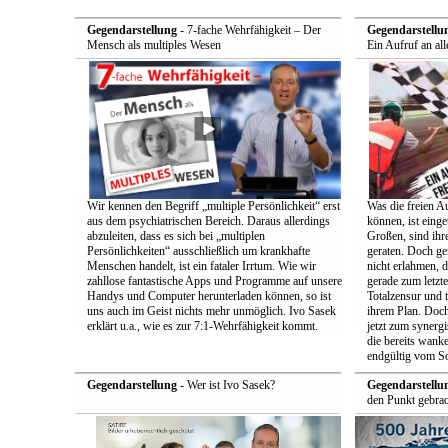
Gegendarstellung
- 7-fache Wehrfähigkeit – Der
Gegendarstellu
Mensch als multiples Wesen
Ein Aufruf an all
Wir kennen den Begriff „multiple Persönlichkeit“ erst
Was die freien A
aus dem psychiatrischen Bereich. Daraus allerdings
können, ist einge
abzuleiten, dass es sich bei „multiplen
Großen, sind ih
Persönlichkeiten“ ausschließlich um krankhafte
geraten. Doch ge
Menschen handelt, ist ein fataler Irrtum. Wie wir
nicht erlahmen, 
zahllose fantastische Apps und Programme auf unsere
gerade zum letzt
Handys und Computer herunterladen können, so ist
Totalzensur und t
uns auch im Geist nichts mehr unmöglich. Ivo Sasek
ihrem Plan. Doch
erklärt u.a., wie es zur 7:1-Wehrfähigkeit kommt.
jetzt zum synerg
die bereits wan
endgültig vom So
Gegendarstellung
- Wer ist Ivo Sasek?
Gegendarstellu
den Punkt gebrac