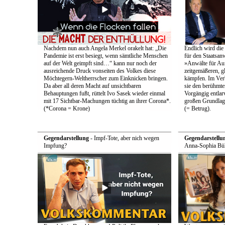
Nachdem nun auch Angela Merkel orakelt hat: „Die
Endlich wird die
Pandemie ist erst besiegt, wenn sämtliche Menschen
für den Staatsan
auf der Welt geimpft sind…“ kann nur noch der
»Anwälte für Au
ausreichende Druck vonseiten des Volkes diese
zeitgemäßeren, g
Möchtegern-Weltherrscher zum Einknicken bringen.
kämpfen. Im Ver
Da aber all deren Macht auf unsichtbaren
sie den berühmten
Behauptungen fußt, rüttelt Ivo Sasek wieder einmal
Vorgängig entlarv
mit 17 Sichtbar-Machungen tüchtig an ihrer Corona*.
großen Grundlag
(*Corona = Krone)
(= Betrug).
Gegendarstellung
- Impf-Tote, aber nich wegen
Gegendarstellu
Impfung?
Anna-Sophia Büh