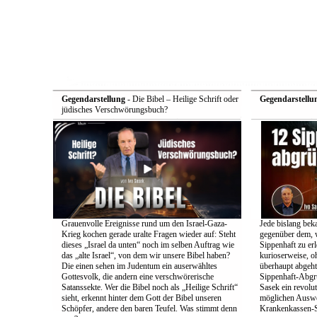
Gegendarstellung
- Die Bibel – Heilige Schrift oder
Gegendarstellu
jüdisches Verschwörungsbuch?
Grauenvolle Ereignisse rund um den Israel-Gaza-
Jede bislang bek
Krieg kochen gerade uralte Fragen wieder auf: Steht
gegenüber dem, w
dieses „Israel da unten“ noch im selben Auftrag wie
Sippenhaft zu er
das „alte Israel“, von dem wir unsere Bibel haben?
kurioserweise, o
Die einen sehen im Judentum ein auserwähltes
überhaupt abgeht
Gottesvolk, die andern eine verschwörerische
Sippenhaft-Abgr
Satanssekte. Wer die Bibel noch als „Heilige Schrift“
Sasek ein revolu
sieht, erkennt hinter dem Gott der Bibel unseren
möglichen Auswe
Schöpfer, andere den baren Teufel. Was stimmt denn
Krankenkassen-S