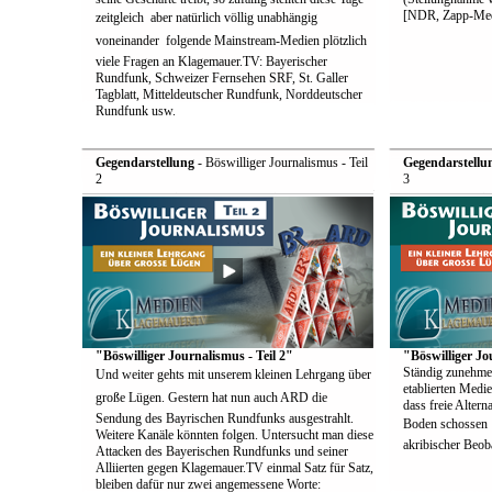
[NDR, Zapp-Med
zeitgleich  aber natürlich völlig unabhängig
voneinander  folgende Mainstream-Medien plötzlich
viele Fragen an Klagemauer.TV: Bayerischer
Rundfunk, Schweizer Fernsehen SRF, St. Galler
Tagblatt, Mitteldeutscher Rundfunk, Norddeutscher
Rundfunk usw.
Gegendarstellung
- Böswilliger Journalismus - Teil
Gegendarstellu
2
3
"Böswilliger Journalismus - Teil 2"
"Böswilliger Jo
Ständig zunehme
Und weiter gehts mit unserem kleinen Lehrgang über
etablierten Medie
große Lügen. Gestern hat nun auch ARD die
dass freie Alter
Sendung des Bayrischen Rundfunks ausgestrahlt.
Boden schossen  
Weitere Kanäle könnten folgen. Untersucht man diese
akribischer Beoba
Attacken des Bayerischen Rundfunks und seiner
Alliierten gegen Klagemauer.TV einmal Satz für Satz,
bleiben dafür nur zwei angemessene Worte: