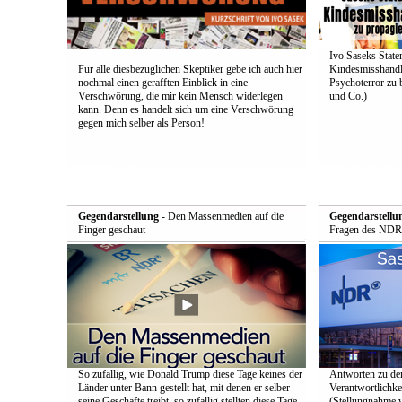
Ivo Saseks Stat
Für alle diesbezüglichen Skeptiker gebe ich auch hier
Kindesmisshandl
nochmal einen gerafften Einblick in eine
Psychoterror zu 
Verschwörung, die mir kein Mensch widerlegen
und Co.)
kann. Denn es handelt sich um eine Verschwörung
gegen mich selber als Person!
Gegendarstellung
- Den Massenmedien auf die
Gegendarstellu
Finger geschaut
Fragen des NDR
So zufällig, wie Donald Trump diese Tage keines der
Antworten zu de
Länder unter Bann gestellt hat, mit denen er selber
Verantwortlichke
seine Geschäfte treibt, so zufällig stellten diese Tage
(Stellungnahme 