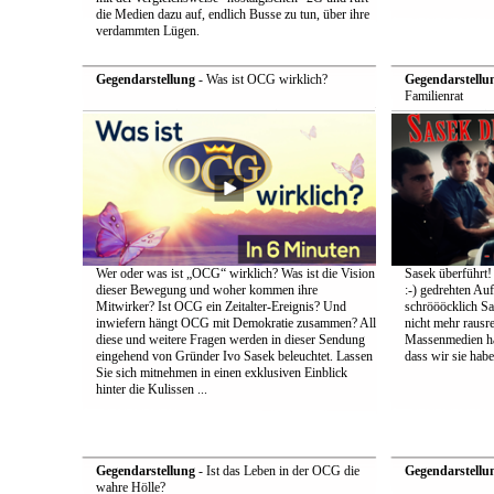
die Medien dazu auf, endlich Busse zu tun, über ihre
verdammten Lügen.
Gegendarstellung
- Was ist OCG wirklich?
Gegendarstellu
Familienrat
Wer oder was ist „OCG“ wirklich? Was ist die Vision
Sasek überführt!
dieser Bewegung und woher kommen ihre
:-) gedrehten Au
Mitwirker? Ist OCG ein Zeitalter-Ereignis? Und
schröööcklich Sa
inwiefern hängt OCG mit Demokratie zusammen? All
nicht mehr rausr
diese und weitere Fragen werden in dieser Sendung
Massenmedien hat
eingehend von Gründer Ivo Sasek beleuchtet. Lassen
dass wir sie ha
Sie sich mitnehmen in einen exklusiven Einblick
hinter die Kulissen ...
Gegendarstellung
- Ist das Leben in der OCG die
Gegendarstellu
wahre Hölle?