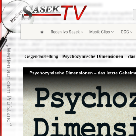
Reden Ivo Sasek
Musik-Clips
OCG
Gegendarstellung
- Psychozymische Dimensionen – das l
Psychozymische Dimensionen – das letzte Geheimn