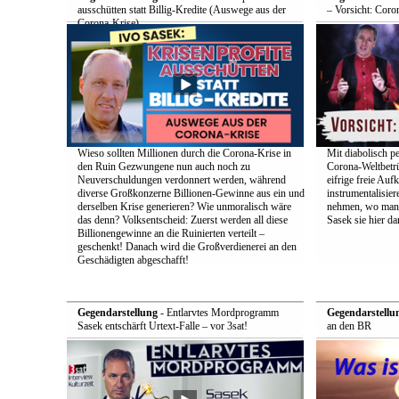
ausschütten statt Billig-Kredite (Auswege aus der
– Vorsicht: Coro
Corona-Krise)
Wieso sollten Millionen durch die Corona-Krise in
Mit diabolisch pe
den Ruin Gezwungene nun auch noch zu
Corona-Weltbetrü
Neuverschuldungen verdonnert werden, während
eifrige freie Auf
diverse Großkonzerne Billionen-Gewinne aus ein und
instrumentalisier
derselben Krise generieren? Wie unmoralisch wäre
nehmen, wo man d
das denn? Volksentscheid: Zuerst werden all diese
Sasek sie hier dar
Billionengewinne an die Ruinierten verteilt –
geschenkt! Danach wird die Großverdienerei an den
Geschädigten abgeschafft!
Gegendarstellung
- Entlarvtes Mordprogramm
Gegendarstellu
Sasek entschärft Urtext-Falle – vor 3sat!
an den BR