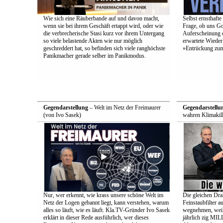
Wie sich eine Räuberbande auf und davon macht,
Selbst ernsthafte
wenn sie bei ihrem Geschäft ertappt wird, oder wie
Frage, ob uns Got
die verbrecherische Stasi kurz vor ihrem Untergang
Auferscheinung d
so viele belastende Akten wie nur möglich
erwartete Wieder
geschreddert hat, so befinden sich viele ranghöchste
»Entrückung zum
Panikmacher gerade selber im Panikmodus.
Gegendarstellung
– Welt im Netz der Freimaurer
Gegendarstellu
(von Ivo Sasek)
wahren Klimakill
Nur, wer erkennt, wie krass unsere schöne Welt im
Die gleichen Drah
Netz der Logen gebannt liegt, kann verstehen, warum
Feinstaubfilter 
alles so läuft, wie es läuft. Kla.TV-Gründer Ivo Sasek
wegnehmen, weil 
erklärt in dieser Rede ausführlich, wer dieses
jährlich zig 