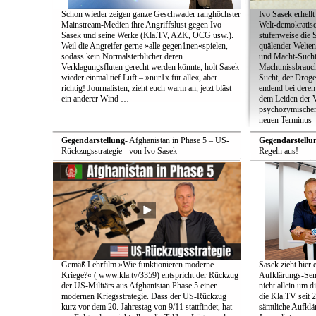
Schon wieder zeigen ganze Geschwader ranghöchster
Ivo Sasek erhellt
Mainstream-Medien ihre Angriffslust gegen Ivo
Welt-demokratisc
Sasek und seine Werke (Kla.TV, AZK, OCG usw.).
stufenweise die
Weil die Angreifer gerne »alle gegen1nen«spielen,
quälender Welten
sodass kein Normalsterblicher deren
und Macht-Sucht 
Verklagungsfluten gerecht werden könnte, holt Sasek
Machtmissbrauch
wieder einmal tief Luft – »nur1x für alle«, aber
Sucht, der Droge 
richtig! Journalisten, zieht euch warm an, jetzt bläst
endend bei deren
ein anderer Wind …
dem Leiden der Vö
psychozymischen 
neuen Terminus –
Gegendarstellung
- Afghanistan in Phase 5 – US-
Gegendarstellu
Rückzugsstrategie - von Ivo Sasek
Regeln aus!
Gemäß Lehrfilm »Wie funktionieren moderne
Sasek zieht hier 
Kriege?« ( www.kla.tv/3359) entspricht der Rückzug
Aufklärungs-Send
der US-Militärs aus Afghanistan Phase 5 einer
nicht allein um 
modernen Kriegsstrategie. Dass der US-Rückzug
die Kla.TV seit 
kurz vor dem 20. Jahrestag von 9/11 stattfindet, hat
sämtliche Aufklär