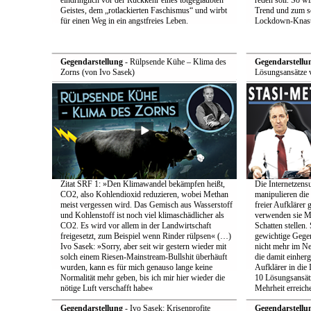
eindringlich vor der Rückkehr eines totgeglaubten
reden soll. So w
Geistes, dem „rotlackierten Faschismus“ und wirbt
Trend und zum s
für einen Weg in ein angstfreies Leben.
Lockdown-Knast
Gegendarstellung
- Rülpsende Kühe – Klima des
Gegendarstellu
Zorns (von Ivo Sasek)
Lösungsansätze 
Zitat SRF 1: »Den Klimawandel bekämpfen heißt,
Die Internetzensu
CO2, also Kohlendioxid reduzieren, wobei Methan
manipulieren di
meist vergessen wird. Das Gemisch aus Wasserstoff
freier Aufklärer 
und Kohlenstoff ist noch viel klimaschädlicher als
verwenden sie Me
CO2. Es wird vor allem in der Landwirtschaft
Schatten stellen.
freigesetzt, zum Beispiel wenn Rinder rülpsen« (…)
gewichtige Gege
Ivo Sasek: »Sorry, aber seit wir gestern wieder mit
nicht mehr im Ne
solch einem Riesen-Mainstream-Bullshit überhäuft
die damit einher
wurden, kann es für mich genauso lange keine
Aufklärer in die 
Normalität mehr geben, bis ich mir hier wieder die
10 Lösungsansätz
nötige Luft verschafft habe«
Mehrheit erreich
Gegendarstellung
- Ivo Sasek: Krisenprofite
Gegendarstellu