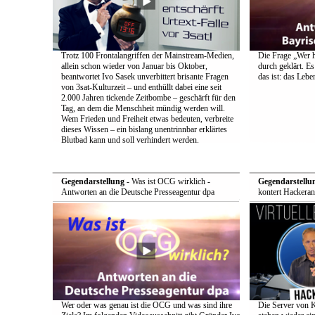
Trotz 100 Frontalangriffen der Mainstream-Medien,
Die Frage „Wer h
allein schon wieder von Januar bis Oktober,
durch geklärt. Es
beantwortet Ivo Sasek unverbittert brisante Fragen
das ist: das Leb
von 3sat-Kulturzeit – und enthüllt dabei eine seit
2.000 Jahren tickende Zeitbombe – geschärft für den
Tag, an dem die Menschheit mündig werden will.
Wem Frieden und Freiheit etwas bedeuten, verbreite
dieses Wissen – ein bislang unentrinnbar erklärtes
Blutbad kann und soll verhindert werden.
Gegendarstellung
- Was ist OCG wirklich -
Gegendarstellu
Antworten an die Deutsche Presseagentur dpa
kontert Hackeran
Wer oder was genau ist die OCG und was sind ihre
Die Server von 