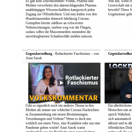
Es gab kein Durchkommen! Politik, Pharma und
Was tun, wenn e
Medien verwehrten den alarmschlagenden Pharma-
Leserschaft mit
unabhängigen Wissenschaftlern kategorisch jeden
bewirbt? Diese S
Zugang zur Öffentlichkeit. Und nun leiden von den
Gegensteuer geb
Hundertausenden dennoch fahrlässig Corona-
Geimpften bereits zahllose an schwersten
Nebenwirkungen, sterben weg wie die Fliegen,
sodass selbst die Massenmedien zumindest die
unverleugbarsten Schadensfälle melden müssen.
Gegendarstellung
- Rotlackierter Faschismus – von
Gegendarstellu
Anni Sasek
Gibt es eigentlich noch ein anderes Thema in den
Ein allerhöchstes
Medien als immer nur schlechte Corona-Nachrichten
Menschen mit zei
in Zusammenhang mit neuen Bestimmungen,
sprich Wahrheit,
Verordnungen und Verbote? Wenn es doch nur
sich automatisch 
wirklich um einen Virus, eine Krankheit oder um eine
allezeit und in a
Pandemie gehen würde! Anni Sasek warnt
öffentlichen Dis