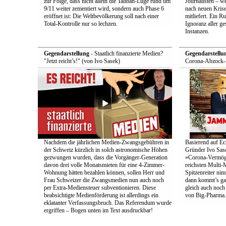
zur Folge, dass nicht allein die Taliban-Lüge rund um
Journalisten – we
9/11 weiter zementiert wird, sondern auch Phase 6
nach neuen Krise
eröffnet ist: Die Weltbevölkerung soll nach einer
mitliefert. Ein 
Total-Kontrolle nur so lechzen.
Ignoranz aller g
Instanzen.
Gegendarstellung
- Staatlich finanzierte Medien?
Gegendarstellu
"Jetzt reicht’s!" (von Ivo Sasek)
Corona-Abzock-Ü
Nachdem die jährlichen Medien-Zwangsgebühren in
Basierend auf Ec
der Schweiz kürzlich in solch astronomische Höhen
Gründer Ivo Sase
gezwungen wurden, dass die Vorgänger-Generation
»Corona-Vermög
davon drei volle Monatsmieten für eine 4-Zimmer-
reichsten Multi-M
Wohnung hätten bezahlen können, sollen Herr und
Spitzenreiter ni
Frau Schweizer die Zwangsmedien nun auch noch
dann kommt’s ga
per Extra-Mediensteuer subventionieren. Diese
gleich auch noc
beabsichtigte Medienförderung ist allerdings ein
von Big-Pharma.
eklatanter Verfassungsbruch. Das Referendum wurde
ergriffen – Bogen unten im Text ausdruckbar!