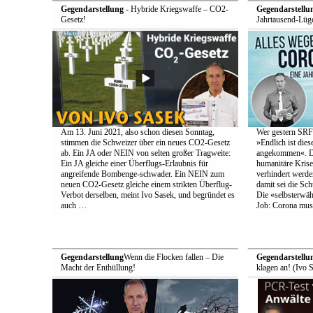
Gegendarstellung
- Hybride Kriegswaffe – CO2-
Gegendarstellu
Gesetz!
Jahrtausend-Lüge
Am 13. Juni 2021, also schon diesen Sonntag,
Wer gestern SRF-
stimmen die Schweizer über ein neues CO2-Gesetz
»Endlich ist die
ab. Ein JA oder NEIN von selten großer Tragweite:
angekommen«. Den
Ein JA gleiche einer Überflugs-Erlaubnis für
humanitäre Krise
angreifende Bombenge-schwader. Ein NEIN zum
verhindert werde
neuen CO2-Gesetz gleiche einem strikten Überflug-
damit sei die Schu
Verbot derselben, meint Ivo Sasek, und begründet es
Die «selbsterwä
auch …
Job: Corona muss
Gegendarstellung
Wenn die Flocken fallen – Die
Gegendarstellu
Macht der Enthüllung!
klagen an! (Ivo 