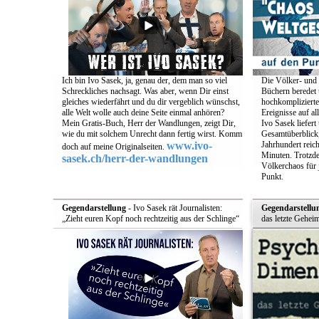
Ich bin Ivo Sasek, ja, genau der, dem man so viel
Die Völker- und 
Schreckliches nachsagt. Was aber, wenn Dir einst
Büchern beredet u
gleiches wiederfährt und du dir vergeblich wünschst,
hochkomplizierte
alle Welt wolle auch deine Seite einmal anhören?
Ereignisse auf a
Mein Gratis-Buch, Herr der Wandlungen, zeigt Dir,
Ivo Sasek liefert
wie du mit solchem Unrecht dann fertig wirst. Komm
Gesamtüberblick,
www.ivo-
Jahrhundert reich
doch auf meine Originalseiten.
Minuten. Trotzde
sasek.ch/herr-der-wandlungen
Völkerchaos für 
Punkt.
Gegendarstellung
- Ivo Sasek rät Journalisten:
Gegendarstellu
„Zieht euren Kopf noch rechtzeitig aus der Schlinge“
das letzte Gehei