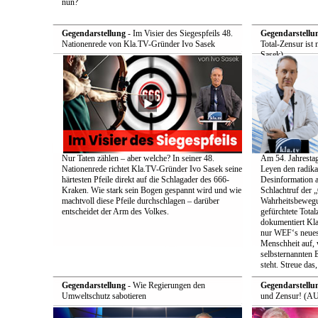
nun?
Gegendarstellung
- Im Visier des Siegespfeils 48.
Gegendarstellu
Nationenrede von Kla.TV-Gründer Ivo Sasek
Total-Zensur ist 
Sasek)
Nur Taten zählen – aber welche? In seiner 48.
Am 54. Jahrestag
Nationenrede richtet Kla.TV-Gründer Ivo Sasek seine
Leyen den radik
härtesten Pfeile direkt auf die Schlagader des 666-
Desinformation a
Kraken. Wie stark sein Bogen gespannt wird und wie
Schlachtruf der 
machtvoll diese Pfeile durchschlagen – darüber
Wahrheitsbewegun
entscheidet der Arm des Volkes.
gefürchtete Total
dokumentiert Kla
nur WEF‘s neueste
Menschheit auf, 
selbsternannten E
steht. Streue das
Gegendarstellung
- Wie Regierungen den
Gegendarstellu
Umweltschutz sabotieren
und Zensur! (AU