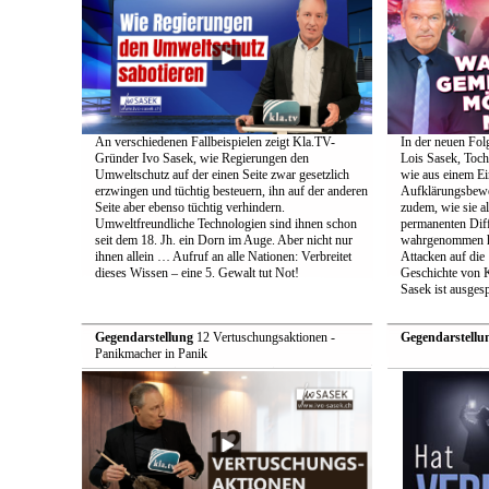
An verschiedenen Fallbeispielen zeigt Kla.TV-
In der neuen Fol
Gründer Ivo Sasek, wie Regierungen den
Lois Sasek, Toch
Umweltschutz auf der einen Seite zwar gesetzlich
wie aus einem Ei
erzwingen und tüchtig besteuern, ihn auf der anderen
Aufklärungsbeweg
Seite aber ebenso tüchtig verhindern.
zudem, wie sie a
Umweltfreundliche Technologien sind ihnen schon
permanenten Diff
seit dem 18. Jh. ein Dorn im Auge. Aber nicht nur
wahrgenommen h
ihnen allein … Aufruf an alle Nationen: Verbreitet
Attacken auf die 
dieses Wissen – eine 5. Gewalt tut Not!
Geschichte von 
Sasek ist ausges
Gegendarstellung
12 Vertuschungsaktionen -
Gegendarstellu
Panikmacher in Panik