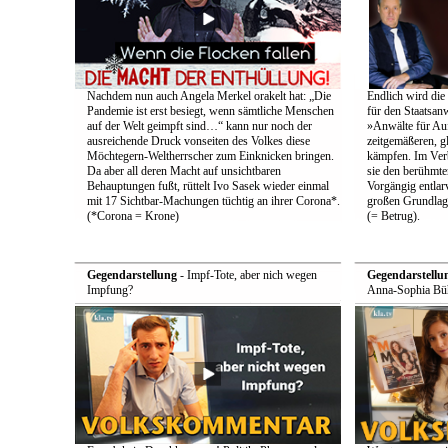
Nachdem nun auch Angela Merkel orakelt hat: „Die
Endlich wird die
Pandemie ist erst besiegt, wenn sämtliche Menschen
für den Staatsan
auf der Welt geimpft sind…“ kann nur noch der
»Anwälte für Au
ausreichende Druck vonseiten des Volkes diese
zeitgemäßeren, g
Möchtegern-Weltherrscher zum Einknicken bringen.
kämpfen. Im Ver
Da aber all deren Macht auf unsichtbaren
sie den berühmten
Behauptungen fußt, rüttelt Ivo Sasek wieder einmal
Vorgängig entlarv
mit 17 Sichtbar-Machungen tüchtig an ihrer Corona*.
großen Grundlag
(*Corona = Krone)
(= Betrug).
Gegendarstellung
- Impf-Tote, aber nich wegen
Gegendarstellu
Impfung?
Anna-Sophia Büh