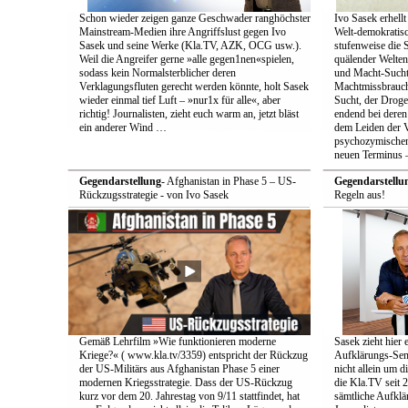
Schon wieder zeigen ganze Geschwader ranghöchster
Ivo Sasek erhellt
Mainstream-Medien ihre Angriffslust gegen Ivo
Welt-demokratisc
Sasek und seine Werke (Kla.TV, AZK, OCG usw.).
stufenweise die
Weil die Angreifer gerne »alle gegen1nen«spielen,
quälender Welten
sodass kein Normalsterblicher deren
und Macht-Sucht 
Verklagungsfluten gerecht werden könnte, holt Sasek
Machtmissbrauch
wieder einmal tief Luft – »nur1x für alle«, aber
Sucht, der Droge 
richtig! Journalisten, zieht euch warm an, jetzt bläst
endend bei deren
ein anderer Wind …
dem Leiden der Vö
psychozymischen 
neuen Terminus –
Gegendarstellung
- Afghanistan in Phase 5 – US-
Gegendarstellu
Rückzugsstrategie - von Ivo Sasek
Regeln aus!
Gemäß Lehrfilm »Wie funktionieren moderne
Sasek zieht hier 
Kriege?« ( www.kla.tv/3359) entspricht der Rückzug
Aufklärungs-Send
der US-Militärs aus Afghanistan Phase 5 einer
nicht allein um 
modernen Kriegsstrategie. Dass der US-Rückzug
die Kla.TV seit 
kurz vor dem 20. Jahrestag von 9/11 stattfindet, hat
sämtliche Aufklär