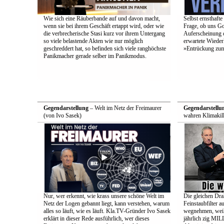
Wie sich eine Räuberbande auf und davon macht,
Selbst ernsthafte
wenn sie bei ihrem Geschäft ertappt wird, oder wie
Frage, ob uns Got
die verbrecherische Stasi kurz vor ihrem Untergang
Auferscheinung d
so viele belastende Akten wie nur möglich
erwartete Wieder
geschreddert hat, so befinden sich viele ranghöchste
»Entrückung zum
Panikmacher gerade selber im Panikmodus.
Gegendarstellung
– Welt im Netz der Freimaurer
Gegendarstellu
(von Ivo Sasek)
wahren Klimakill
Nur, wer erkennt, wie krass unsere schöne Welt im
Die gleichen Drah
Netz der Logen gebannt liegt, kann verstehen, warum
Feinstaubfilter 
alles so läuft, wie es läuft. Kla.TV-Gründer Ivo Sasek
wegnehmen, weil 
erklärt in dieser Rede ausführlich, wer dieses
jährlich zig 