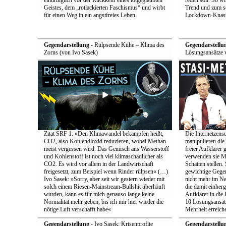
eindringlich vor der Rückkehr eines totgeglaubten
reden soll. So w
Geistes, dem „rotlackierten Faschismus“ und wirbt
Trend und zum s
für einen Weg in ein angstfreies Leben.
Lockdown-Knast
Gegendarstellung
- Rülpsende Kühe – Klima des
Gegendarstellu
Zorns (von Ivo Sasek)
Lösungsansätze 
Zitat SRF 1: »Den Klimawandel bekämpfen heißt,
Die Internetzensu
CO2, also Kohlendioxid reduzieren, wobei Methan
manipulieren di
meist vergessen wird. Das Gemisch aus Wasserstoff
freier Aufklärer 
und Kohlenstoff ist noch viel klimaschädlicher als
verwenden sie Me
CO2. Es wird vor allem in der Landwirtschaft
Schatten stellen.
freigesetzt, zum Beispiel wenn Rinder rülpsen« (…)
gewichtige Gege
Ivo Sasek: »Sorry, aber seit wir gestern wieder mit
nicht mehr im Ne
solch einem Riesen-Mainstream-Bullshit überhäuft
die damit einher
wurden, kann es für mich genauso lange keine
Aufklärer in die 
Normalität mehr geben, bis ich mir hier wieder die
10 Lösungsansätz
nötige Luft verschafft habe«
Mehrheit erreich
Gegendarstellung
- Ivo Sasek: Krisenprofite
Gegendarstellu