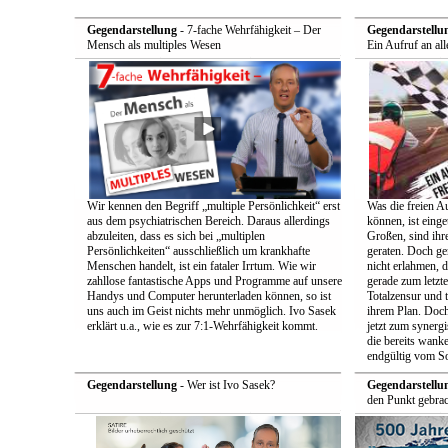
Gegendarstellung
- 7-fache Wehrfähigkeit – Der
Gegendarstellu
Mensch als multiples Wesen
Ein Aufruf an all
Wir kennen den Begriff „multiple Persönlichkeit“ erst
Was die freien A
aus dem psychiatrischen Bereich. Daraus allerdings
können, ist einge
abzuleiten, dass es sich bei „multiplen
Großen, sind ih
Persönlichkeiten“ ausschließlich um krankhafte
geraten. Doch ge
Menschen handelt, ist ein fataler Irrtum. Wie wir
nicht erlahmen, 
zahllose fantastische Apps und Programme auf unsere
gerade zum letzt
Handys und Computer herunterladen können, so ist
Totalzensur und t
uns auch im Geist nichts mehr unmöglich. Ivo Sasek
ihrem Plan. Doch
erklärt u.a., wie es zur 7:1-Wehrfähigkeit kommt.
jetzt zum synerg
die bereits wan
endgültig vom So
Gegendarstellung
- Wer ist Ivo Sasek?
Gegendarstellu
den Punkt gebrac