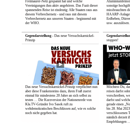
Freimaurer-Netz gespannt hat und welche
Aluminiumfeinsta
Vereinigungen ihm aktiv angehören. Das Fazit dieser
sonstige hochgift
spannenden Reise ist eindeutig: Alle Staaten raus aus
missbrauchten die
diesem Verbrechernetz - und raus mit diesem
HAARP-Anlagen 
Verbrechernetz aus unseren Staaten - beginnend mit
Erdbeben, Dürr
der WHO.
usw. auszulösen.
Gegendarstellung
- Das neue Versuchskarnickel-
Gegendarstellu
Prinzip
stoppen!
Das neue Versuchskarnickel-Prinzip verpflichtet nun
Möchtest Du, da
aber diese Frankensteins dazu, ihren Fraß zuerst
reisen darfst ode
einmal für mindestens 20 Jahre an sich selbst zu
vorschreiben, w
testen … Die Kurzversion der Nationenrede von
darfst und welc
Kla.TV-Gründer Ivo Sasek ruft zu
gerade einen „No
weltdemokratischen Beschlüssen auf, wie es solche
bis 28. Mai 2023
noch nicht gegeben hat.
verschlossenen 
nämlich derzeit i
Empfehlungen ...