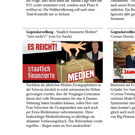
zur Folge, dass nicht allein die Taliban-Lüge rund um
Journalisten – we
9/11 weiter zementiert wird, sondern auch Phase 6
nach neuen Krise
eröffnet ist: Die Weltbevölkerung soll nach einer
mitliefert. Ein 
Total-Kontrolle nur so lechzen.
Ignoranz aller g
Instanzen.
Gegendarstellung
- Staatlich finanzierte Medien?
Gegendarstellu
"Jetzt reicht’s!" (von Ivo Sasek)
Corona-Abzock-Ü
Nachdem die jährlichen Medien-Zwangsgebühren in
Basierend auf Ec
der Schweiz kürzlich in solch astronomische Höhen
Gründer Ivo Sase
gezwungen wurden, dass die Vorgänger-Generation
»Corona-Vermög
davon drei volle Monatsmieten für eine 4-Zimmer-
reichsten Multi-M
Wohnung hätten bezahlen können, sollen Herr und
Spitzenreiter ni
Frau Schweizer die Zwangsmedien nun auch noch
dann kommt’s ga
per Extra-Mediensteuer subventionieren. Diese
gleich auch noc
beabsichtigte Medienförderung ist allerdings ein
von Big-Pharma.
eklatanter Verfassungsbruch. Das Referendum wurde
ergriffen – Bogen unten im Text ausdruckbar!