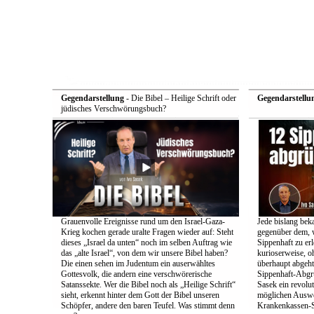
Gegendarstellung
- Die Bibel – Heilige Schrift oder
Gegendarstellu
jüdisches Verschwörungsbuch?
Grauenvolle Ereignisse rund um den Israel-Gaza-
Jede bislang bek
Krieg kochen gerade uralte Fragen wieder auf: Steht
gegenüber dem, w
dieses „Israel da unten“ noch im selben Auftrag wie
Sippenhaft zu er
das „alte Israel“, von dem wir unsere Bibel haben?
kurioserweise, o
Die einen sehen im Judentum ein auserwähltes
überhaupt abgeht
Gottesvolk, die andern eine verschwörerische
Sippenhaft-Abgr
Satanssekte. Wer die Bibel noch als „Heilige Schrift“
Sasek ein revolu
sieht, erkennt hinter dem Gott der Bibel unseren
möglichen Auswe
Schöpfer, andere den baren Teufel. Was stimmt denn
Krankenkassen-S