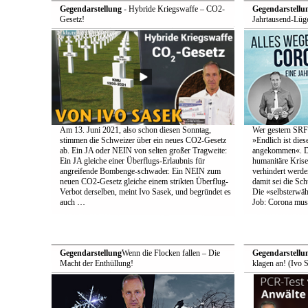
Gegendarstellung
- Hybride Kriegswaffe – CO2-
Gegendarstellu
Gesetz!
Jahrtausend-Lüge
Am 13. Juni 2021, also schon diesen Sonntag,
Wer gestern SRF-
stimmen die Schweizer über ein neues CO2-Gesetz
»Endlich ist die
ab. Ein JA oder NEIN von selten großer Tragweite:
angekommen«. Den
Ein JA gleiche einer Überflugs-Erlaubnis für
humanitäre Krise
angreifende Bombenge-schwader. Ein NEIN zum
verhindert werde
neuen CO2-Gesetz gleiche einem strikten Überflug-
damit sei die Schu
Verbot derselben, meint Ivo Sasek, und begründet es
Die «selbsterwä
auch …
Job: Corona muss
Gegendarstellung
Wenn die Flocken fallen – Die
Gegendarstellu
Macht der Enthüllung!
klagen an! (Ivo 