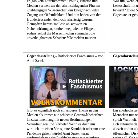
Es gab kein Durchkommen! Politik, Pharma und
Was tun, wenn e
Medien verwehrten den alarmschlagenden Pharma-
Leserschaft mit
unabhängigen Wissenschaftlern kategorisch jeden
bewirbt? Diese S
Zugang zur Öffentlichkeit. Und nun leiden von den
Gegensteuer geb
Hundertausenden dennoch fahrlässig Corona-
Geimpften bereits zahllose an schwersten
Nebenwirkungen, sterben weg wie die Fliegen,
sodass selbst die Massenmedien zumindest die
unverleugbarsten Schadensfälle melden müssen.
Gegendarstellung
- Rotlackierter Faschismus – von
Gegendarstellu
Anni Sasek
Gibt es eigentlich noch ein anderes Thema in den
Ein allerhöchstes
Medien als immer nur schlechte Corona-Nachrichten
Menschen mit zei
in Zusammenhang mit neuen Bestimmungen,
sprich Wahrheit,
Verordnungen und Verbote? Wenn es doch nur
sich automatisch 
wirklich um einen Virus, eine Krankheit oder um eine
allezeit und in a
Pandemie gehen würde! Anni Sasek warnt
öffentlichen Dis