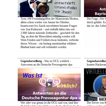
Trotz 100 Frontalangriffen der Mainstream-Medien,
Die Frage „Wer h
allein schon wieder von Januar bis Oktober,
durch geklärt. Es
beantwortet Ivo Sasek unverbittert brisante Fragen
das ist: das Leb
von 3sat-Kulturzeit – und enthüllt dabei eine seit
2.000 Jahren tickende Zeitbombe – geschärft für den
Tag, an dem die Menschheit mündig werden will.
Wem Frieden und Freiheit etwas bedeuten, verbreite
dieses Wissen – ein bislang unentrinnbar erklärtes
Blutbad kann und soll verhindert werden.
Gegendarstellung
- Was ist OCG wirklich -
Gegendarstellu
Antworten an die Deutsche Presseagentur dpa
kontert Hackeran
Wer oder was genau ist die OCG und was sind ihre
Die Server von 