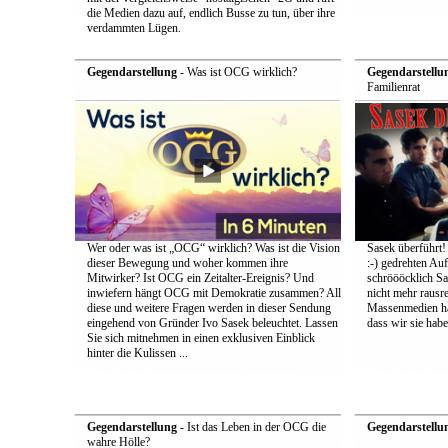
die Medien dazu auf, endlich Busse zu tun, über ihre
verdammten Lügen.
Gegendarstellung
- Was ist OCG wirklich?
Gegendarstellu
Familienrat
Wer oder was ist „OCG“ wirklich? Was ist die Vision
Sasek überführt!
dieser Bewegung und woher kommen ihre
:-) gedrehten Au
Mitwirker? Ist OCG ein Zeitalter-Ereignis? Und
schröööcklich Sa
inwiefern hängt OCG mit Demokratie zusammen? All
nicht mehr rausr
diese und weitere Fragen werden in dieser Sendung
Massenmedien hat
eingehend von Gründer Ivo Sasek beleuchtet. Lassen
dass wir sie ha
Sie sich mitnehmen in einen exklusiven Einblick
hinter die Kulissen ...
Gegendarstellung
- Ist das Leben in der OCG die
Gegendarstellu
wahre Hölle?