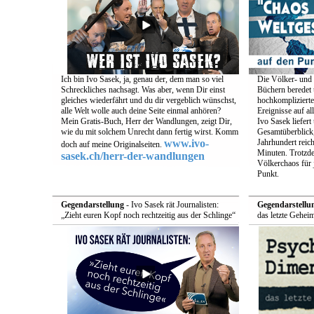
Ich bin Ivo Sasek, ja, genau der, dem man so viel
Die Völker- und 
Schreckliches nachsagt. Was aber, wenn Dir einst
Büchern beredet u
gleiches wiederfährt und du dir vergeblich wünschst,
hochkomplizierte
alle Welt wolle auch deine Seite einmal anhören?
Ereignisse auf a
Mein Gratis-Buch, Herr der Wandlungen, zeigt Dir,
Ivo Sasek liefert
wie du mit solchem Unrecht dann fertig wirst. Komm
Gesamtüberblick,
www.ivo-
Jahrhundert reich
doch auf meine Originalseiten.
Minuten. Trotzde
sasek.ch/herr-der-wandlungen
Völkerchaos für 
Punkt.
Gegendarstellung
- Ivo Sasek rät Journalisten:
Gegendarstellu
„Zieht euren Kopf noch rechtzeitig aus der Schlinge“
das letzte Gehei