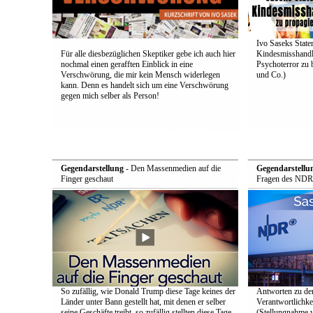
Ivo Saseks Stat
Für alle diesbezüglichen Skeptiker gebe ich auch hier
Kindesmisshandl
nochmal einen gerafften Einblick in eine
Psychoterror zu 
Verschwörung, die mir kein Mensch widerlegen
und Co.)
kann. Denn es handelt sich um eine Verschwörung
gegen mich selber als Person!
Gegendarstellung
- Den Massenmedien auf die
Gegendarstellu
Finger geschaut
Fragen des NDR
So zufällig, wie Donald Trump diese Tage keines der
Antworten zu de
Länder unter Bann gestellt hat, mit denen er selber
Verantwortlichke
seine Geschäfte treibt, so zufällig stellten diese Tage
(Stellungnahme 