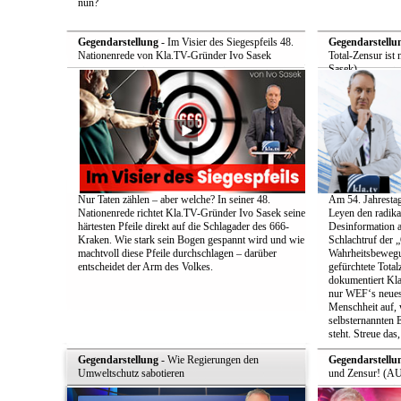
nun?
Gegendarstellung
- Im Visier des Siegespfeils 48.
Gegendarstellu
Nationenrede von Kla.TV-Gründer Ivo Sasek
Total-Zensur ist 
Sasek)
Nur Taten zählen – aber welche? In seiner 48.
Am 54. Jahrestag
Nationenrede richtet Kla.TV-Gründer Ivo Sasek seine
Leyen den radik
härtesten Pfeile direkt auf die Schlagader des 666-
Desinformation a
Kraken. Wie stark sein Bogen gespannt wird und wie
Schlachtruf der 
machtvoll diese Pfeile durchschlagen – darüber
Wahrheitsbewegun
entscheidet der Arm des Volkes.
gefürchtete Total
dokumentiert Kla
nur WEF‘s neueste
Menschheit auf, 
selbsternannten E
steht. Streue das
Gegendarstellung
- Wie Regierungen den
Gegendarstellu
Umweltschutz sabotieren
und Zensur! (AU