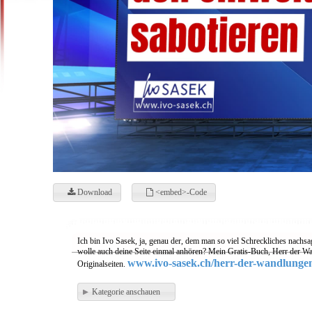
Download
<embed>-Code
Ich bin Ivo Sasek, ja, genau der, dem man so viel Schreckliches nachsa
wolle auch deine Seite einmal anhören? Mein Gratis-Buch, Herr der Wa
www.ivo-sasek.ch/herr-der-wandlunge
Originalseiten.
Kategorie anschauen