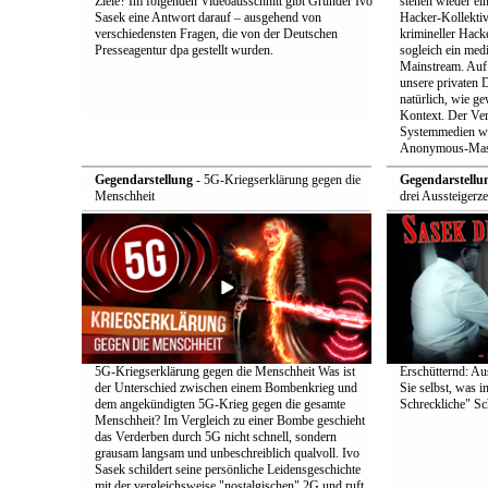
Ziele? Im folgenden Videoausschnitt gibt Gründer Ivo
stehen wieder ei
Sasek eine Antwort darauf – ausgehend von
Hacker-Kollekti
verschiedensten Fragen, die von der Deutschen
krimineller Hack
Presseagentur dpa gestellt wurden.
sogleich ein med
Mainstream. Auf 
unsere privaten D
natürlich, wie ge
Kontext. Der Verd
Systemmedien wi
Anonymous-Maske
Gegendarstellung
- 5G-Kriegserklärung gegen die
Gegendarstellu
Menschheit
drei Aussteigerz
5G-Kriegserklärung gegen die Menschheit Was ist
Erschütternd: Au
der Unterschied zwischen einem Bombenkrieg und
Sie selbst, was i
dem angekündigten 5G-Krieg gegen die gesamte
Schreckliche" Sch
Menschheit? Im Vergleich zu einer Bombe geschieht
das Verderben durch 5G nicht schnell, sondern
grausam langsam und unbeschreiblich qualvoll. Ivo
Sasek schildert seine persönliche Leidensgeschichte
mit der vergleichsweise "nostalgischen" 2G und ruft