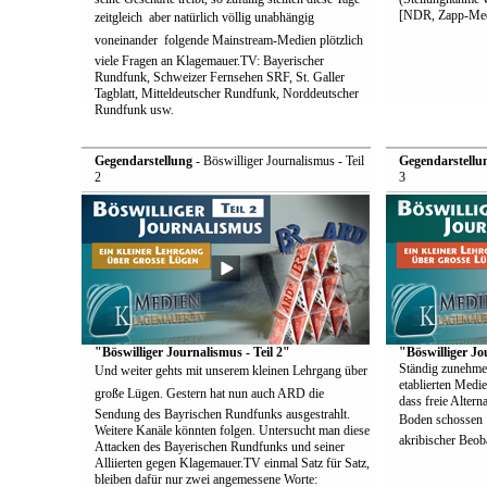
[NDR, Zapp-Med
zeitgleich  aber natürlich völlig unabhängig
voneinander  folgende Mainstream-Medien plötzlich
viele Fragen an Klagemauer.TV: Bayerischer
Rundfunk, Schweizer Fernsehen SRF, St. Galler
Tagblatt, Mitteldeutscher Rundfunk, Norddeutscher
Rundfunk usw.
Gegendarstellung
- Böswilliger Journalismus - Teil
Gegendarstellu
2
3
"Böswilliger Journalismus - Teil 2"
"Böswilliger Jo
Ständig zunehme
Und weiter gehts mit unserem kleinen Lehrgang über
etablierten Medie
große Lügen. Gestern hat nun auch ARD die
dass freie Alter
Sendung des Bayrischen Rundfunks ausgestrahlt.
Boden schossen  
Weitere Kanäle könnten folgen. Untersucht man diese
akribischer Beoba
Attacken des Bayerischen Rundfunks und seiner
Alliierten gegen Klagemauer.TV einmal Satz für Satz,
bleiben dafür nur zwei angemessene Worte: