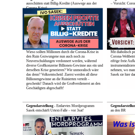
ausschütten statt Billig-Kredite (Auswege aus der
– Vorsicht: Coro
Corona-Krise)
Wieso sollten Millionen durch die Corona-Krise in
Mit diabolisch pe
den Ruin Gezwungene nun auch noch zu
Corona-Weltbetrü
Neuverschuldungen verdonnert werden, während
eifrige freie Auf
diverse Großkonzerne Billionen-Gewinne aus ein und
instrumentalisier
derselben Krise generieren? Wie unmoralisch wäre
nehmen, wo man d
das denn? Volksentscheid: Zuerst werden all diese
Sasek sie hier dar
Billionengewinne an die Ruinierten verteilt –
geschenkt! Danach wird die Großverdienerei an den
Geschädigten abgeschafft!
Gegendarstellung
- Entlarvtes Mordprogramm
Gegendarstellu
Sasek entschärft Urtext-Falle – vor 3sat!
an den BR