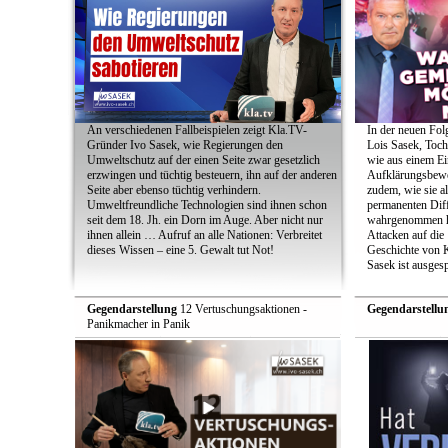
An verschiedenen Fallbeispielen zeigt Kla.TV-
In der neuen Fol
Gründer Ivo Sasek, wie Regierungen den
Lois Sasek, Toch
Umweltschutz auf der einen Seite zwar gesetzlich
wie aus einem Ei
erzwingen und tüchtig besteuern, ihn auf der anderen
Aufklärungsbeweg
Seite aber ebenso tüchtig verhindern.
zudem, wie sie a
Umweltfreundliche Technologien sind ihnen schon
permanenten Diff
seit dem 18. Jh. ein Dorn im Auge. Aber nicht nur
wahrgenommen h
ihnen allein … Aufruf an alle Nationen: Verbreitet
Attacken auf die 
dieses Wissen – eine 5. Gewalt tut Not!
Geschichte von 
Sasek ist ausges
Gegendarstellung
12 Vertuschungsaktionen -
Gegendarstellu
Panikmacher in Panik