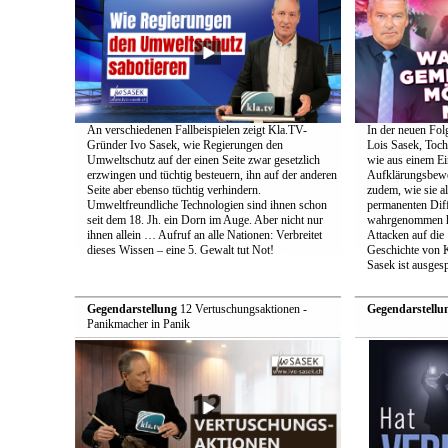
An verschiedenen Fallbeispielen zeigt Kla.TV-
In der neuen Fol
Gründer Ivo Sasek, wie Regierungen den
Lois Sasek, Toch
Umweltschutz auf der einen Seite zwar gesetzlich
wie aus einem Ei
erzwingen und tüchtig besteuern, ihn auf der anderen
Aufklärungsbeweg
Seite aber ebenso tüchtig verhindern.
zudem, wie sie a
Umweltfreundliche Technologien sind ihnen schon
permanenten Diff
seit dem 18. Jh. ein Dorn im Auge. Aber nicht nur
wahrgenommen h
ihnen allein … Aufruf an alle Nationen: Verbreitet
Attacken auf die 
dieses Wissen – eine 5. Gewalt tut Not!
Geschichte von 
Sasek ist ausges
Gegendarstellung
12 Vertuschungsaktionen -
Gegendarstellu
Panikmacher in Panik