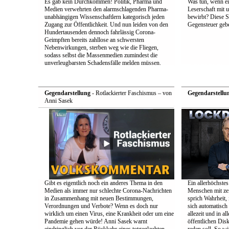
Es gab kein Durchkommen! Politik, Pharma und
Was tun, wenn e
Medien verwehrten den alarmschlagenden Pharma-
Leserschaft mit
unabhängigen Wissenschaftlern kategorisch jeden
bewirbt? Diese S
Zugang zur Öffentlichkeit. Und nun leiden von den
Gegensteuer geb
Hundertausenden dennoch fahrlässig Corona-
Geimpften bereits zahllose an schwersten
Nebenwirkungen, sterben weg wie die Fliegen,
sodass selbst die Massenmedien zumindest die
unverleugbarsten Schadensfälle melden müssen.
Gegendarstellung
- Rotlackierter Faschismus – von
Gegendarstellu
Anni Sasek
Gibt es eigentlich noch ein anderes Thema in den
Ein allerhöchstes
Medien als immer nur schlechte Corona-Nachrichten
Menschen mit zei
in Zusammenhang mit neuen Bestimmungen,
sprich Wahrheit,
Verordnungen und Verbote? Wenn es doch nur
sich automatisch 
wirklich um einen Virus, eine Krankheit oder um eine
allezeit und in a
Pandemie gehen würde! Anni Sasek warnt
öffentlichen Dis