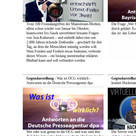
Trotz 100 Frontalangriffen der Mainstream-Medien,
Die Frage „Wer h
allein schon wieder von Januar bis Oktober,
durch geklärt. Es
beantwortet Ivo Sasek unverbittert brisante Fragen
das ist: das Leb
von 3sat-Kulturzeit – und enthüllt dabei eine seit
2.000 Jahren tickende Zeitbombe – geschärft für den
Tag, an dem die Menschheit mündig werden will.
Wem Frieden und Freiheit etwas bedeuten, verbreite
dieses Wissen – ein bislang unentrinnbar erklärtes
Blutbad kann und soll verhindert werden.
Gegendarstellung
- Was ist OCG wirklich -
Gegendarstellu
Antworten an die Deutsche Presseagentur dpa
kontert Hackeran
Wer oder was genau ist die OCG und was sind ihre
Die Server von 