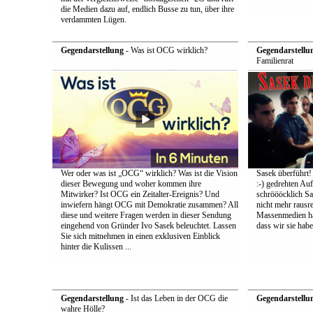
die Medien dazu auf, endlich Busse zu tun, über ihre
verdammten Lügen.
Gegendarstellung
- Was ist OCG wirklich?
Gegendarstellu
Familienrat
Wer oder was ist „OCG“ wirklich? Was ist die Vision
Sasek überführt!
dieser Bewegung und woher kommen ihre
:-) gedrehten Au
Mitwirker? Ist OCG ein Zeitalter-Ereignis? Und
schröööcklich Sa
inwiefern hängt OCG mit Demokratie zusammen? All
nicht mehr rausr
diese und weitere Fragen werden in dieser Sendung
Massenmedien hat
eingehend von Gründer Ivo Sasek beleuchtet. Lassen
dass wir sie ha
Sie sich mitnehmen in einen exklusiven Einblick
hinter die Kulissen ...
Gegendarstellung
- Ist das Leben in der OCG die
Gegendarstellu
wahre Hölle?