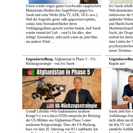
Schon wieder zeigen ganze Geschwader ranghöchster
Ivo Sasek erhellt
Mainstream-Medien ihre Angriffslust gegen Ivo
Welt-demokratisc
Sasek und seine Werke (Kla.TV, AZK, OCG usw.).
stufenweise die
Weil die Angreifer gerne »alle gegen1nen«spielen,
quälender Welten
sodass kein Normalsterblicher deren
und Macht-Sucht 
Verklagungsfluten gerecht werden könnte, holt Sasek
Machtmissbrauch
wieder einmal tief Luft – »nur1x für alle«, aber
Sucht, der Droge 
richtig! Journalisten, zieht euch warm an, jetzt bläst
endend bei deren
ein anderer Wind …
dem Leiden der Vö
psychozymischen 
neuen Terminus –
Gegendarstellung
- Afghanistan in Phase 5 – US-
Gegendarstellu
Rückzugsstrategie - von Ivo Sasek
Regeln aus!
Gemäß Lehrfilm »Wie funktionieren moderne
Sasek zieht hier 
Kriege?« ( www.kla.tv/3359) entspricht der Rückzug
Aufklärungs-Send
der US-Militärs aus Afghanistan Phase 5 einer
nicht allein um 
modernen Kriegsstrategie. Dass der US-Rückzug
die Kla.TV seit 
kurz vor dem 20. Jahrestag von 9/11 stattfindet, hat
sämtliche Aufklär