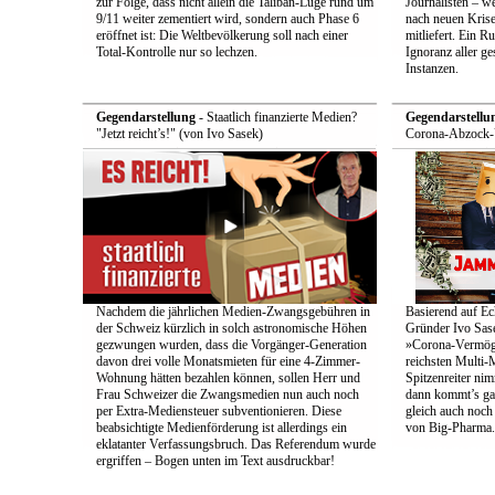
zur Folge, dass nicht allein die Taliban-Lüge rund um
Journalisten – we
9/11 weiter zementiert wird, sondern auch Phase 6
nach neuen Krise
eröffnet ist: Die Weltbevölkerung soll nach einer
mitliefert. Ein 
Total-Kontrolle nur so lechzen.
Ignoranz aller g
Instanzen.
Gegendarstellung
- Staatlich finanzierte Medien?
Gegendarstellu
"Jetzt reicht’s!" (von Ivo Sasek)
Corona-Abzock-Ü
Nachdem die jährlichen Medien-Zwangsgebühren in
Basierend auf Ec
der Schweiz kürzlich in solch astronomische Höhen
Gründer Ivo Sase
gezwungen wurden, dass die Vorgänger-Generation
»Corona-Vermög
davon drei volle Monatsmieten für eine 4-Zimmer-
reichsten Multi-M
Wohnung hätten bezahlen können, sollen Herr und
Spitzenreiter ni
Frau Schweizer die Zwangsmedien nun auch noch
dann kommt’s ga
per Extra-Mediensteuer subventionieren. Diese
gleich auch noc
beabsichtigte Medienförderung ist allerdings ein
von Big-Pharma.
eklatanter Verfassungsbruch. Das Referendum wurde
ergriffen – Bogen unten im Text ausdruckbar!