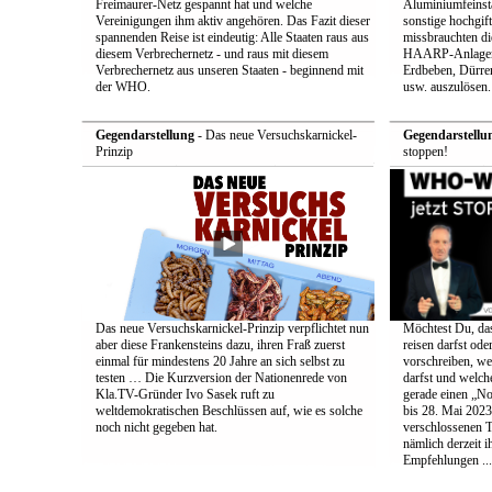
Freimaurer-Netz gespannt hat und welche
Aluminiumfeinsta
Vereinigungen ihm aktiv angehören. Das Fazit dieser
sonstige hochgift
spannenden Reise ist eindeutig: Alle Staaten raus aus
missbrauchten die
diesem Verbrechernetz - und raus mit diesem
HAARP-Anlagen 
Verbrechernetz aus unseren Staaten - beginnend mit
Erdbeben, Dürr
der WHO.
usw. auszulösen.
Gegendarstellung
- Das neue Versuchskarnickel-
Gegendarstellu
Prinzip
stoppen!
Das neue Versuchskarnickel-Prinzip verpflichtet nun
Möchtest Du, da
aber diese Frankensteins dazu, ihren Fraß zuerst
reisen darfst ode
einmal für mindestens 20 Jahre an sich selbst zu
vorschreiben, w
testen … Die Kurzversion der Nationenrede von
darfst und welc
Kla.TV-Gründer Ivo Sasek ruft zu
gerade einen „No
weltdemokratischen Beschlüssen auf, wie es solche
bis 28. Mai 2023
noch nicht gegeben hat.
verschlossenen 
nämlich derzeit i
Empfehlungen ...