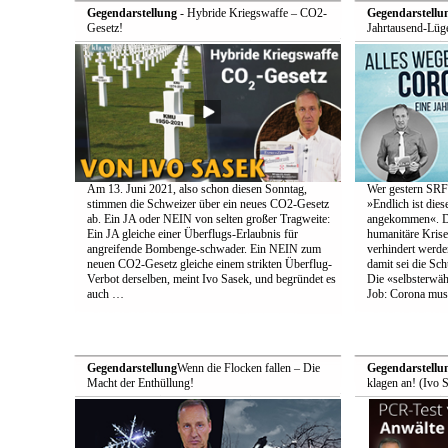
Gegendarstellung
- Hybride Kriegswaffe – CO2-
Gegendarstellu
Gesetz!
Jahrtausend-Lüge
Am 13. Juni 2021, also schon diesen Sonntag,
Wer gestern SRF-
stimmen die Schweizer über ein neues CO2-Gesetz
»Endlich ist die
ab. Ein JA oder NEIN von selten großer Tragweite:
angekommen«. Den
Ein JA gleiche einer Überflugs-Erlaubnis für
humanitäre Krise
angreifende Bombenge-schwader. Ein NEIN zum
verhindert werde
neuen CO2-Gesetz gleiche einem strikten Überflug-
damit sei die Schu
Verbot derselben, meint Ivo Sasek, und begründet es
Die «selbsterwä
auch …
Job: Corona muss
Gegendarstellung
Wenn die Flocken fallen – Die
Gegendarstellu
Macht der Enthüllung!
klagen an! (Ivo 