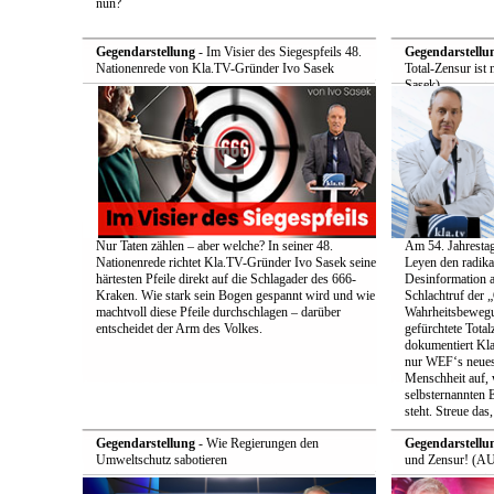
nun?
Gegendarstellung
- Im Visier des Siegespfeils 48.
Gegendarstellu
Nationenrede von Kla.TV-Gründer Ivo Sasek
Total-Zensur ist 
Sasek)
Nur Taten zählen – aber welche? In seiner 48.
Am 54. Jahrestag
Nationenrede richtet Kla.TV-Gründer Ivo Sasek seine
Leyen den radik
härtesten Pfeile direkt auf die Schlagader des 666-
Desinformation a
Kraken. Wie stark sein Bogen gespannt wird und wie
Schlachtruf der 
machtvoll diese Pfeile durchschlagen – darüber
Wahrheitsbewegun
entscheidet der Arm des Volkes.
gefürchtete Total
dokumentiert Kla
nur WEF‘s neueste
Menschheit auf, 
selbsternannten E
steht. Streue das
Gegendarstellung
- Wie Regierungen den
Gegendarstellu
Umweltschutz sabotieren
und Zensur! (AU