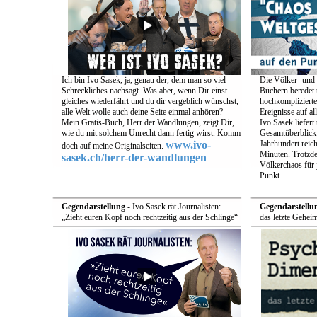
Ich bin Ivo Sasek, ja, genau der, dem man so viel
Die Völker- und 
Schreckliches nachsagt. Was aber, wenn Dir einst
Büchern beredet u
gleiches wiederfährt und du dir vergeblich wünschst,
hochkomplizierte
alle Welt wolle auch deine Seite einmal anhören?
Ereignisse auf a
Mein Gratis-Buch, Herr der Wandlungen, zeigt Dir,
Ivo Sasek liefert
wie du mit solchem Unrecht dann fertig wirst. Komm
Gesamtüberblick,
www.ivo-
Jahrhundert reich
doch auf meine Originalseiten.
Minuten. Trotzde
sasek.ch/herr-der-wandlungen
Völkerchaos für 
Punkt.
Gegendarstellung
- Ivo Sasek rät Journalisten:
Gegendarstellu
„Zieht euren Kopf noch rechtzeitig aus der Schlinge“
das letzte Gehei