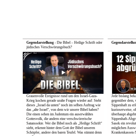
Gegendarstellung
- Die Bibel – Heilige Schrift oder
Gegendarstellu
jüdisches Verschwörungsbuch?
Grauenvolle Ereignisse rund um den Israel-Gaza-
Jede bislang bek
Krieg kochen gerade uralte Fragen wieder auf: Steht
gegenüber dem, w
dieses „Israel da unten“ noch im selben Auftrag wie
Sippenhaft zu er
das „alte Israel“, von dem wir unsere Bibel haben?
kurioserweise, o
Die einen sehen im Judentum ein auserwähltes
überhaupt abgeht
Gottesvolk, die andern eine verschwörerische
Sippenhaft-Abgr
Satanssekte. Wer die Bibel noch als „Heilige Schrift“
Sasek ein revolu
sieht, erkennt hinter dem Gott der Bibel unseren
möglichen Auswe
Schöpfer, andere den baren Teufel. Was stimmt denn
Krankenkassen-S