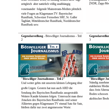
[NDR, Zapp-Med
zeitgleich  aber natürlich völlig unabhängig
voneinander  folgende Mainstream-Medien plötzlich
viele Fragen an Klagemauer.TV: Bayerischer
Rundfunk, Schweizer Fernsehen SRF, St. Galler
Tagblatt, Mitteldeutscher Rundfunk, Norddeutscher
Rundfunk usw.
Gegendarstellung
- Böswilliger Journalismus - Teil
Gegendarstellu
2
3
"Böswilliger Journalismus - Teil 2"
"Böswilliger Jo
Ständig zunehme
Und weiter gehts mit unserem kleinen Lehrgang über
etablierten Medie
große Lügen. Gestern hat nun auch ARD die
dass freie Alter
Sendung des Bayrischen Rundfunks ausgestrahlt.
Boden schossen  
Weitere Kanäle könnten folgen. Untersucht man diese
akribischer Beoba
Attacken des Bayerischen Rundfunks und seiner
Alliierten gegen Klagemauer.TV einmal Satz für Satz,
bleiben dafür nur zwei angemessene Worte: