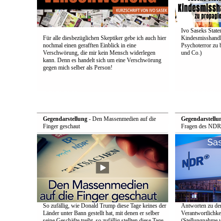
Ivo Saseks Stat
Für alle diesbezüglichen Skeptiker gebe ich auch hier
Kindesmisshandl
nochmal einen gerafften Einblick in eine
Psychoterror zu 
Verschwörung, die mir kein Mensch widerlegen
und Co.)
kann. Denn es handelt sich um eine Verschwörung
gegen mich selber als Person!
Gegendarstellung
- Den Massenmedien auf die
Gegendarstellu
Finger geschaut
Fragen des NDR
So zufällig, wie Donald Trump diese Tage keines der
Antworten zu de
Länder unter Bann gestellt hat, mit denen er selber
Verantwortlichke
seine Geschäfte treibt, so zufällig stellten diese Tage
(Stellungnahme 