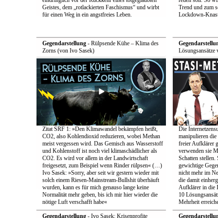
eindringlich vor der Rückkehr eines totgeglaubten
reden soll. So w
Geistes, dem „rotlackierten Faschismus“ und wirbt
Trend und zum s
für einen Weg in ein angstfreies Leben.
Lockdown-Knast
Gegendarstellung
- Rülpsende Kühe – Klima des
Gegendarstellu
Zorns (von Ivo Sasek)
Lösungsansätze 
Zitat SRF 1: »Den Klimawandel bekämpfen heißt,
Die Internetzensu
CO2, also Kohlendioxid reduzieren, wobei Methan
manipulieren di
meist vergessen wird. Das Gemisch aus Wasserstoff
freier Aufklärer 
und Kohlenstoff ist noch viel klimaschädlicher als
verwenden sie Me
CO2. Es wird vor allem in der Landwirtschaft
Schatten stellen.
freigesetzt, zum Beispiel wenn Rinder rülpsen« (…)
gewichtige Gege
Ivo Sasek: »Sorry, aber seit wir gestern wieder mit
nicht mehr im Ne
solch einem Riesen-Mainstream-Bullshit überhäuft
die damit einher
wurden, kann es für mich genauso lange keine
Aufklärer in die 
Normalität mehr geben, bis ich mir hier wieder die
10 Lösungsansätz
nötige Luft verschafft habe«
Mehrheit erreich
Gegendarstellung
- Ivo Sasek: Krisenprofite
Gegendarstellu