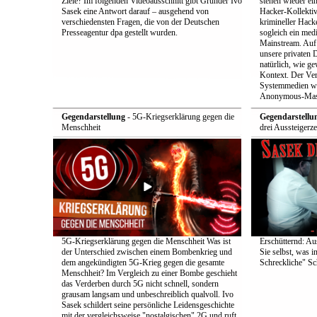
Ziele? Im folgenden Videoausschnitt gibt Gründer Ivo
stehen wieder ei
Sasek eine Antwort darauf – ausgehend von
Hacker-Kollekti
verschiedensten Fragen, die von der Deutschen
krimineller Hack
Presseagentur dpa gestellt wurden.
sogleich ein med
Mainstream. Auf 
unsere privaten D
natürlich, wie ge
Kontext. Der Verd
Systemmedien wi
Anonymous-Maske
Gegendarstellung
- 5G-Kriegserklärung gegen die
Gegendarstellu
Menschheit
drei Aussteigerz
5G-Kriegserklärung gegen die Menschheit Was ist
Erschütternd: Au
der Unterschied zwischen einem Bombenkrieg und
Sie selbst, was i
dem angekündigten 5G-Krieg gegen die gesamte
Schreckliche" Sch
Menschheit? Im Vergleich zu einer Bombe geschieht
das Verderben durch 5G nicht schnell, sondern
grausam langsam und unbeschreiblich qualvoll. Ivo
Sasek schildert seine persönliche Leidensgeschichte
mit der vergleichsweise "nostalgischen" 2G und ruft