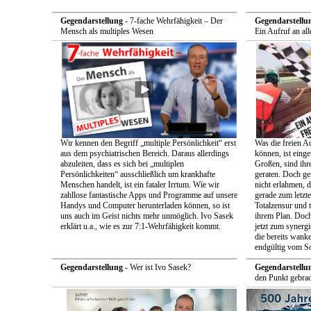
Gegendarstellung
- 7-fache Wehrfähigkeit – Der
Gegendarstellu
Mensch als multiples Wesen
Ein Aufruf an all
Wir kennen den Begriff „multiple Persönlichkeit“ erst
Was die freien A
aus dem psychiatrischen Bereich. Daraus allerdings
können, ist einge
abzuleiten, dass es sich bei „multiplen
Großen, sind ih
Persönlichkeiten“ ausschließlich um krankhafte
geraten. Doch ge
Menschen handelt, ist ein fataler Irrtum. Wie wir
nicht erlahmen, 
zahllose fantastische Apps und Programme auf unsere
gerade zum letzt
Handys und Computer herunterladen können, so ist
Totalzensur und t
uns auch im Geist nichts mehr unmöglich. Ivo Sasek
ihrem Plan. Doch
erklärt u.a., wie es zur 7:1-Wehrfähigkeit kommt.
jetzt zum synerg
die bereits wan
endgültig vom So
Gegendarstellung
- Wer ist Ivo Sasek?
Gegendarstellu
den Punkt gebrac