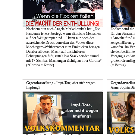
Nachdem nun auch Angela Merkel orakelt hat: „Die
Endlich wird die
Pandemie ist erst besiegt, wenn sämtliche Menschen
für den Staatsan
auf der Welt geimpft sind…“ kann nur noch der
»Anwälte für Au
ausreichende Druck vonseiten des Volkes diese
zeitgemäßeren, g
Möchtegern-Weltherrscher zum Einknicken bringen.
kämpfen. Im Ver
Da aber all deren Macht auf unsichtbaren
sie den berühmten
Behauptungen fußt, rüttelt Ivo Sasek wieder einmal
Vorgängig entlarv
mit 17 Sichtbar-Machungen tüchtig an ihrer Corona*.
großen Grundlag
(*Corona = Krone)
(= Betrug).
Gegendarstellung
- Impf-Tote, aber nich wegen
Gegendarstellu
Impfung?
Anna-Sophia Büh