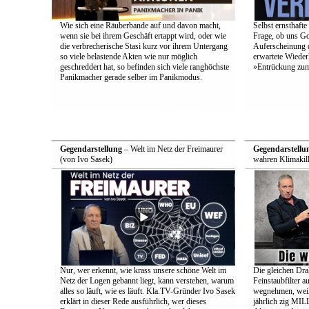
Wie sich eine Räuberbande auf und davon macht,
Selbst ernsthafte
wenn sie bei ihrem Geschäft ertappt wird, oder wie
Frage, ob uns Got
die verbrecherische Stasi kurz vor ihrem Untergang
Auferscheinung d
so viele belastende Akten wie nur möglich
erwartete Wieder
geschreddert hat, so befinden sich viele ranghöchste
»Entrückung zum
Panikmacher gerade selber im Panikmodus.
Gegendarstellung
– Welt im Netz der Freimaurer
Gegendarstellu
(von Ivo Sasek)
wahren Klimakill
Nur, wer erkennt, wie krass unsere schöne Welt im
Die gleichen Drah
Netz der Logen gebannt liegt, kann verstehen, warum
Feinstaubfilter 
alles so läuft, wie es läuft. Kla.TV-Gründer Ivo Sasek
wegnehmen, weil 
erklärt in dieser Rede ausführlich, wer dieses
jährlich zig 