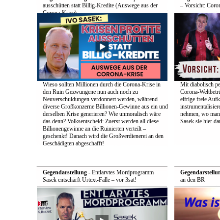
ausschütten statt Billig-Kredite (Auswege aus der
– Vorsicht: Coro
Corona-Krise)
Wieso sollten Millionen durch die Corona-Krise in
Mit diabolisch pe
den Ruin Gezwungene nun auch noch zu
Corona-Weltbetrü
Neuverschuldungen verdonnert werden, während
eifrige freie Auf
diverse Großkonzerne Billionen-Gewinne aus ein und
instrumentalisier
derselben Krise generieren? Wie unmoralisch wäre
nehmen, wo man d
das denn? Volksentscheid: Zuerst werden all diese
Sasek sie hier dar
Billionengewinne an die Ruinierten verteilt –
geschenkt! Danach wird die Großverdienerei an den
Geschädigten abgeschafft!
Gegendarstellung
- Entlarvtes Mordprogramm
Gegendarstellu
Sasek entschärft Urtext-Falle – vor 3sat!
an den BR