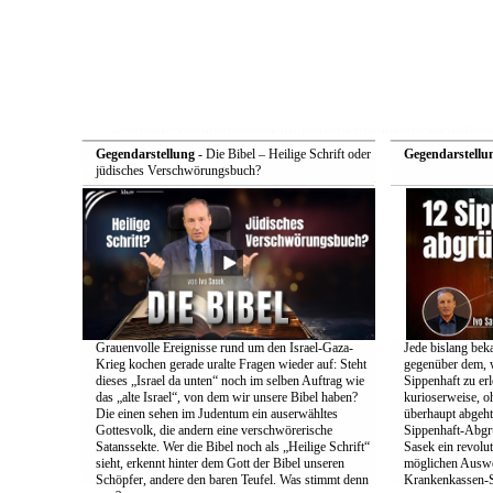
Gegendarstellung
- Die Bibel – Heilige Schrift oder
Gegendarstellu
jüdisches Verschwörungsbuch?
Grauenvolle Ereignisse rund um den Israel-Gaza-
Jede bislang bek
Krieg kochen gerade uralte Fragen wieder auf: Steht
gegenüber dem, w
dieses „Israel da unten“ noch im selben Auftrag wie
Sippenhaft zu er
das „alte Israel“, von dem wir unsere Bibel haben?
kurioserweise, o
Die einen sehen im Judentum ein auserwähltes
überhaupt abgeht
Gottesvolk, die andern eine verschwörerische
Sippenhaft-Abgr
Satanssekte. Wer die Bibel noch als „Heilige Schrift“
Sasek ein revolu
sieht, erkennt hinter dem Gott der Bibel unseren
möglichen Auswe
Schöpfer, andere den baren Teufel. Was stimmt denn
Krankenkassen-S