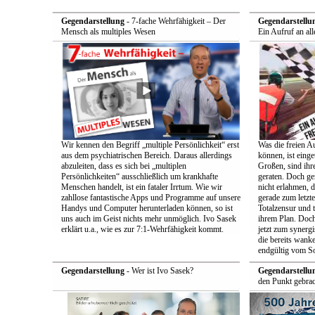
Gegendarstellung
- 7-fache Wehrfähigkeit – Der
Gegendarstellu
Mensch als multiples Wesen
Ein Aufruf an all
Wir kennen den Begriff „multiple Persönlichkeit“ erst
Was die freien A
aus dem psychiatrischen Bereich. Daraus allerdings
können, ist einge
abzuleiten, dass es sich bei „multiplen
Großen, sind ih
Persönlichkeiten“ ausschließlich um krankhafte
geraten. Doch ge
Menschen handelt, ist ein fataler Irrtum. Wie wir
nicht erlahmen, 
zahllose fantastische Apps und Programme auf unsere
gerade zum letzt
Handys und Computer herunterladen können, so ist
Totalzensur und t
uns auch im Geist nichts mehr unmöglich. Ivo Sasek
ihrem Plan. Doch
erklärt u.a., wie es zur 7:1-Wehrfähigkeit kommt.
jetzt zum synerg
die bereits wan
endgültig vom So
Gegendarstellung
- Wer ist Ivo Sasek?
Gegendarstellu
den Punkt gebrac