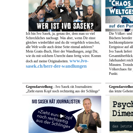
Ich bin Ivo Sasek, ja, genau der, dem man so viel
Die Völker- und 
Schreckliches nachsagt. Was aber, wenn Dir einst
Büchern beredet u
gleiches wiederfährt und du dir vergeblich wünschst,
hochkomplizierte
alle Welt wolle auch deine Seite einmal anhören?
Ereignisse auf a
Mein Gratis-Buch, Herr der Wandlungen, zeigt Dir,
Ivo Sasek liefert
wie du mit solchem Unrecht dann fertig wirst. Komm
Gesamtüberblick,
www.ivo-
Jahrhundert reich
doch auf meine Originalseiten.
Minuten. Trotzde
sasek.ch/herr-der-wandlungen
Völkerchaos für 
Punkt.
Gegendarstellung
- Ivo Sasek rät Journalisten:
Gegendarstellu
„Zieht euren Kopf noch rechtzeitig aus der Schlinge“
das letzte Gehei