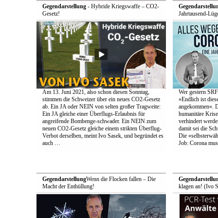
Gegendarstellung
- Hybride Kriegswaffe – CO2-
Gegendarstellu
Gesetz!
Jahrtausend-Lüge
Am 13. Juni 2021, also schon diesen Sonntag,
Wer gestern SRF-
stimmen die Schweizer über ein neues CO2-Gesetz
»Endlich ist die
ab. Ein JA oder NEIN von selten großer Tragweite:
angekommen«. Den
Ein JA gleiche einer Überflugs-Erlaubnis für
humanitäre Krise
angreifende Bombenge-schwader. Ein NEIN zum
verhindert werde
neuen CO2-Gesetz gleiche einem strikten Überflug-
damit sei die Schu
Verbot derselben, meint Ivo Sasek, und begründet es
Die «selbsterwä
auch …
Job: Corona muss
Gegendarstellung
Wenn die Flocken fallen – Die
Gegendarstellu
Macht der Enthüllung!
klagen an! (Ivo 