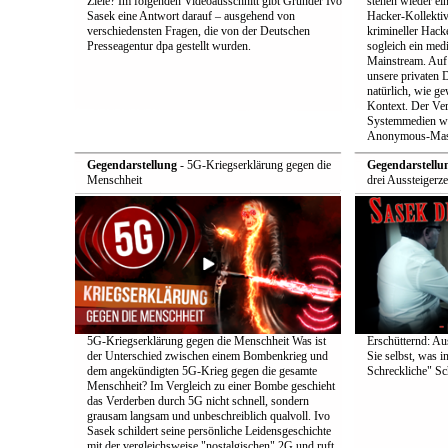
Ziele? Im folgenden Videoausschnitt gibt Gründer Ivo
stehen wieder ei
Sasek eine Antwort darauf – ausgehend von
Hacker-Kollekti
verschiedensten Fragen, die von der Deutschen
krimineller Hack
Presseagentur dpa gestellt wurden.
sogleich ein med
Mainstream. Auf 
unsere privaten D
natürlich, wie ge
Kontext. Der Verd
Systemmedien wi
Anonymous-Maske
Gegendarstellung
- 5G-Kriegserklärung gegen die
Gegendarstellu
Menschheit
drei Aussteigerz
5G-Kriegserklärung gegen die Menschheit Was ist
Erschütternd: Au
der Unterschied zwischen einem Bombenkrieg und
Sie selbst, was i
dem angekündigten 5G-Krieg gegen die gesamte
Schreckliche" Sch
Menschheit? Im Vergleich zu einer Bombe geschieht
das Verderben durch 5G nicht schnell, sondern
grausam langsam und unbeschreiblich qualvoll. Ivo
Sasek schildert seine persönliche Leidensgeschichte
mit der vergleichsweise "nostalgischen" 2G und ruft