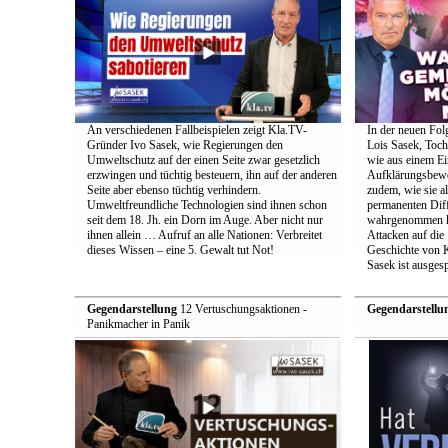
An verschiedenen Fallbeispielen zeigt Kla.TV-
In der neuen Fol
Gründer Ivo Sasek, wie Regierungen den
Lois Sasek, Toch
Umweltschutz auf der einen Seite zwar gesetzlich
wie aus einem Ei
erzwingen und tüchtig besteuern, ihn auf der anderen
Aufklärungsbeweg
Seite aber ebenso tüchtig verhindern.
zudem, wie sie a
Umweltfreundliche Technologien sind ihnen schon
permanenten Diff
seit dem 18. Jh. ein Dorn im Auge. Aber nicht nur
wahrgenommen h
ihnen allein … Aufruf an alle Nationen: Verbreitet
Attacken auf die 
dieses Wissen – eine 5. Gewalt tut Not!
Geschichte von 
Sasek ist ausges
Gegendarstellung
12 Vertuschungsaktionen -
Gegendarstellu
Panikmacher in Panik