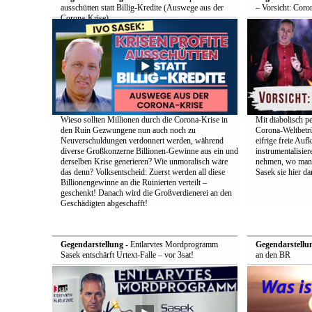
ausschütten statt Billig-Kredite (Auswege aus der
– Vorsicht: Coro
Corona-Krise)
Wieso sollten Millionen durch die Corona-Krise in
Mit diabolisch pe
den Ruin Gezwungene nun auch noch zu
Corona-Weltbetrü
Neuverschuldungen verdonnert werden, während
eifrige freie Auf
diverse Großkonzerne Billionen-Gewinne aus ein und
instrumentalisier
derselben Krise generieren? Wie unmoralisch wäre
nehmen, wo man d
das denn? Volksentscheid: Zuerst werden all diese
Sasek sie hier dar
Billionengewinne an die Ruinierten verteilt –
geschenkt! Danach wird die Großverdienerei an den
Geschädigten abgeschafft!
Gegendarstellung
- Entlarvtes Mordprogramm
Gegendarstellu
Sasek entschärft Urtext-Falle – vor 3sat!
an den BR