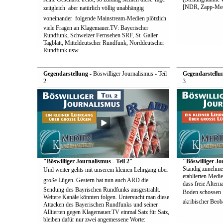
[NDR, Zapp-Med
zeitgleich  aber natürlich völlig unabhängig
voneinander  folgende Mainstream-Medien plötzlich
viele Fragen an Klagemauer.TV: Bayerischer
Rundfunk, Schweizer Fernsehen SRF, St. Galler
Tagblatt, Mitteldeutscher Rundfunk, Norddeutscher
Rundfunk usw.
Gegendarstellung
- Böswilliger Journalismus - Teil
Gegendarstellu
2
3
"Böswilliger Journalismus - Teil 2"
"Böswilliger Jo
Ständig zunehme
Und weiter gehts mit unserem kleinen Lehrgang über
etablierten Medie
große Lügen. Gestern hat nun auch ARD die
dass freie Alter
Sendung des Bayrischen Rundfunks ausgestrahlt.
Boden schossen  
Weitere Kanäle könnten folgen. Untersucht man diese
akribischer Beoba
Attacken des Bayerischen Rundfunks und seiner
Alliierten gegen Klagemauer.TV einmal Satz für Satz,
bleiben dafür nur zwei angemessene Worte: