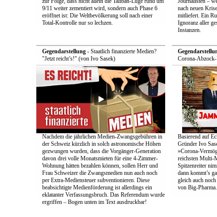
zur Folge, dass nicht allein die Taliban-Lüge rund um
Journalisten – we
9/11 weiter zementiert wird, sondern auch Phase 6
nach neuen Krise
eröffnet ist: Die Weltbevölkerung soll nach einer
mitliefert. Ein 
Total-Kontrolle nur so lechzen.
Ignoranz aller g
Instanzen.
Gegendarstellung
- Staatlich finanzierte Medien?
Gegendarstellu
"Jetzt reicht’s!" (von Ivo Sasek)
Corona-Abzock-Ü
Nachdem die jährlichen Medien-Zwangsgebühren in
Basierend auf Ec
der Schweiz kürzlich in solch astronomische Höhen
Gründer Ivo Sase
gezwungen wurden, dass die Vorgänger-Generation
»Corona-Vermög
davon drei volle Monatsmieten für eine 4-Zimmer-
reichsten Multi-M
Wohnung hätten bezahlen können, sollen Herr und
Spitzenreiter ni
Frau Schweizer die Zwangsmedien nun auch noch
dann kommt’s ga
per Extra-Mediensteuer subventionieren. Diese
gleich auch noc
beabsichtigte Medienförderung ist allerdings ein
von Big-Pharma.
eklatanter Verfassungsbruch. Das Referendum wurde
ergriffen – Bogen unten im Text ausdruckbar!