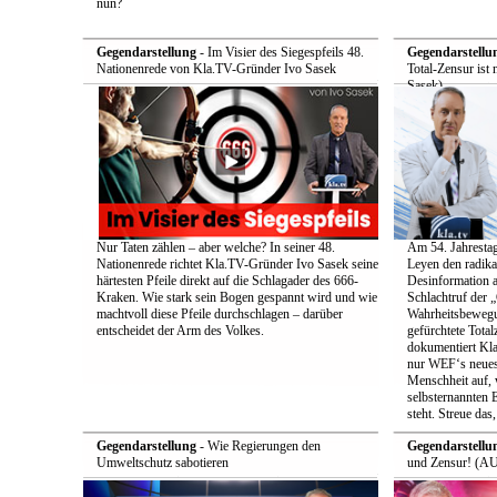
nun?
Gegendarstellung
- Im Visier des Siegespfeils 48.
Gegendarstellu
Nationenrede von Kla.TV-Gründer Ivo Sasek
Total-Zensur ist 
Sasek)
Nur Taten zählen – aber welche? In seiner 48.
Am 54. Jahrestag
Nationenrede richtet Kla.TV-Gründer Ivo Sasek seine
Leyen den radik
härtesten Pfeile direkt auf die Schlagader des 666-
Desinformation a
Kraken. Wie stark sein Bogen gespannt wird und wie
Schlachtruf der 
machtvoll diese Pfeile durchschlagen – darüber
Wahrheitsbewegun
entscheidet der Arm des Volkes.
gefürchtete Total
dokumentiert Kla
nur WEF‘s neueste
Menschheit auf, 
selbsternannten E
steht. Streue das
Gegendarstellung
- Wie Regierungen den
Gegendarstellu
Umweltschutz sabotieren
und Zensur! (AU