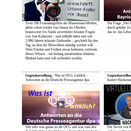
Trotz 100 Frontalangriffen der Mainstream-Medien,
Die Frage „Wer h
allein schon wieder von Januar bis Oktober,
durch geklärt. Es
beantwortet Ivo Sasek unverbittert brisante Fragen
das ist: das Leb
von 3sat-Kulturzeit – und enthüllt dabei eine seit
2.000 Jahren tickende Zeitbombe – geschärft für den
Tag, an dem die Menschheit mündig werden will.
Wem Frieden und Freiheit etwas bedeuten, verbreite
dieses Wissen – ein bislang unentrinnbar erklärtes
Blutbad kann und soll verhindert werden.
Gegendarstellung
- Was ist OCG wirklich -
Gegendarstellu
Antworten an die Deutsche Presseagentur dpa
kontert Hackeran
Wer oder was genau ist die OCG und was sind ihre
Die Server von 