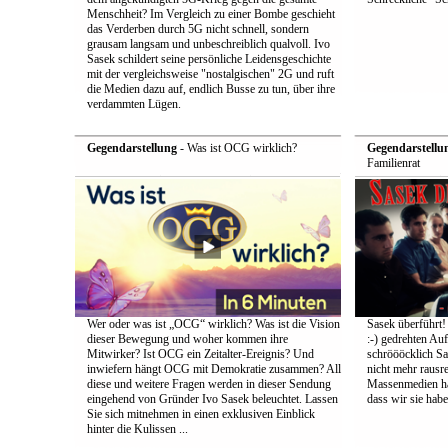
Menschheit? Im Vergleich zu einer Bombe geschieht
das Verderben durch 5G nicht schnell, sondern
grausam langsam und unbeschreiblich qualvoll. Ivo
Sasek schildert seine persönliche Leidensgeschichte
mit der vergleichsweise "nostalgischen" 2G und ruft
die Medien dazu auf, endlich Busse zu tun, über ihre
verdammten Lügen.
Gegendarstellung
- Was ist OCG wirklich?
Gegendarstellu
Familienrat
Wer oder was ist „OCG“ wirklich? Was ist die Vision
Sasek überführt!
dieser Bewegung und woher kommen ihre
:-) gedrehten Au
Mitwirker? Ist OCG ein Zeitalter-Ereignis? Und
schröööcklich Sa
inwiefern hängt OCG mit Demokratie zusammen? All
nicht mehr rausr
diese und weitere Fragen werden in dieser Sendung
Massenmedien hat
eingehend von Gründer Ivo Sasek beleuchtet. Lassen
dass wir sie ha
Sie sich mitnehmen in einen exklusiven Einblick
hinter die Kulissen ...