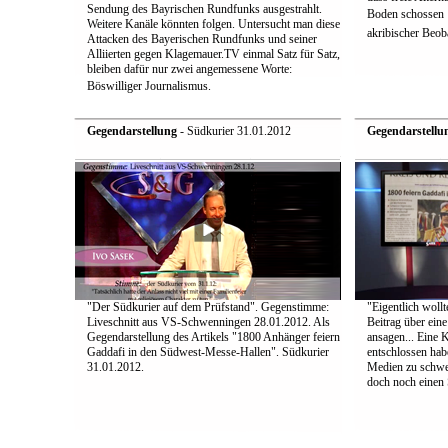
Sendung des Bayrischen Rundfunks ausgestrahlt.
Boden schossen  
Weitere Kanäle könnten folgen. Untersucht man diese
akribischer Beoba
Attacken des Bayerischen Rundfunks und seiner
Alliierten gegen Klagemauer.TV einmal Satz für Satz,
bleiben dafür nur zwei angemessene Worte:
Böswilliger Journalismus.
Gegendarstellung
- Südkurier 31.01.2012
Gegendarstellu
"Der Südkurier auf dem Prüfstand". Gegenstimme:
"Eigentlich wollt
Liveschnitt aus VS-Schwenningen 28.01.2012. Als
Beitrag über ein
Gegendarstellung des Artikels "1800 Anhänger feiern
ansagen... Eine 
Gaddafi in den Südwest-Messe-Hallen". Südkurier
entschlossen hab
31.01.2012.
Medien zu schwei
doch noch einen S