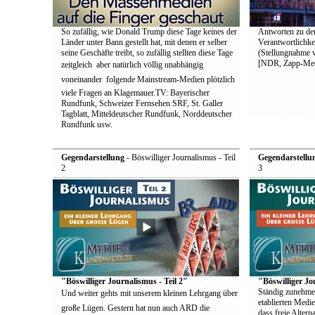
So zufällig, wie Donald Trump diese Tage keines der
Antworten zu de
Länder unter Bann gestellt hat, mit denen er selber
Verantwortlichke
seine Geschäfte treibt, so zufällig stellten diese Tage
(Stellungnahme 
[NDR, Zapp-Med
zeitgleich  aber natürlich völlig unabhängig
voneinander  folgende Mainstream-Medien plötzlich
viele Fragen an Klagemauer.TV: Bayerischer
Rundfunk, Schweizer Fernsehen SRF, St. Galler
Tagblatt, Mitteldeutscher Rundfunk, Norddeutscher
Rundfunk usw.
Gegendarstellung
- Böswilliger Journalismus - Teil
Gegendarstellu
2
3
"Böswilliger Journalismus - Teil 2"
"Böswilliger Jo
Ständig zunehme
Und weiter gehts mit unserem kleinen Lehrgang über
etablierten Medie
große Lügen. Gestern hat nun auch ARD die
dass freie Alter