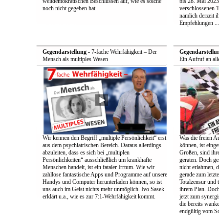
weltdemokratischen Beschlüssen auf, wie es solche
bis 28. Mai 2023
noch nicht gegeben hat.
verschlossenen 
nämlich derzeit i
Empfehlungen ...
Gegendarstellung
- 7-fache Wehrfähigkeit – Der
Gegendarstellu
Mensch als multiples Wesen
Ein Aufruf an all
Wir kennen den Begriff „multiple Persönlichkeit“ erst
Was die freien A
aus dem psychiatrischen Bereich. Daraus allerdings
können, ist einge
abzuleiten, dass es sich bei „multiplen
Großen, sind ih
Persönlichkeiten“ ausschließlich um krankhafte
geraten. Doch ge
Menschen handelt, ist ein fataler Irrtum. Wie wir
nicht erlahmen, 
zahllose fantastische Apps und Programme auf unsere
gerade zum letzt
Handys und Computer herunterladen können, so ist
Totalzensur und t
uns auch im Geist nichts mehr unmöglich. Ivo Sasek
ihrem Plan. Doch
erklärt u.a., wie es zur 7:1-Wehrfähigkeit kommt.
jetzt zum synerg
die bereits wan
endgültig vom So