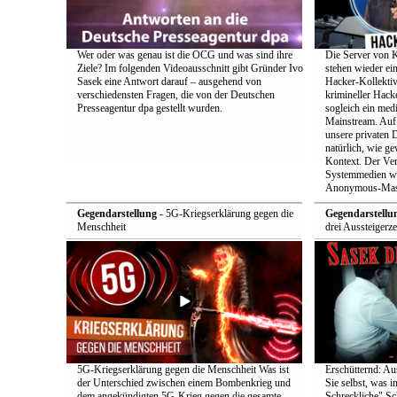
Wer oder was genau ist die OCG und was sind ihre
Die Server von 
Ziele? Im folgenden Videoausschnitt gibt Gründer Ivo
stehen wieder ei
Sasek eine Antwort darauf – ausgehend von
Hacker-Kollekti
verschiedensten Fragen, die von der Deutschen
krimineller Hack
Presseagentur dpa gestellt wurden.
sogleich ein med
Mainstream. Auf 
unsere privaten D
natürlich, wie ge
Kontext. Der Verd
Systemmedien wi
Anonymous-Maske
Gegendarstellung
- 5G-Kriegserklärung gegen die
Gegendarstellu
Menschheit
drei Aussteigerz
5G-Kriegserklärung gegen die Menschheit Was ist
Erschütternd: Au
der Unterschied zwischen einem Bombenkrieg und
Sie selbst, was i
dem angekündigten 5G-Krieg gegen die gesamte
Schreckliche" Sch