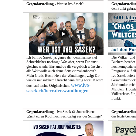
Gegendarstellung
- Wer ist Ivo Sasek?
Gegendarstellu
den Punkt gebrac
Ich bin Ivo Sasek, ja, genau der, dem man so viel
Die Völker- und 
Schreckliches nachsagt. Was aber, wenn Dir einst
Büchern beredet u
gleiches wiederfährt und du dir vergeblich wünschst,
hochkomplizierte
alle Welt wolle auch deine Seite einmal anhören?
Ereignisse auf a
Mein Gratis-Buch, Herr der Wandlungen, zeigt Dir,
Ivo Sasek liefert
wie du mit solchem Unrecht dann fertig wirst. Komm
Gesamtüberblick,
www.ivo-
Jahrhundert reich
doch auf meine Originalseiten.
Minuten. Trotzde
sasek.ch/herr-der-wandlungen
Völkerchaos für 
Punkt.
Gegendarstellung
- Ivo Sasek rät Journalisten:
Gegendarstellu
„Zieht euren Kopf noch rechtzeitig aus der Schlinge“
das letzte Gehei