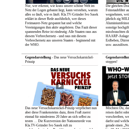
Nur, wer erkennt, wie krass unsere schöne Welt im
Die gleichen Drah
Netz der Logen gebannt liegt, kann verstehen, warum
Feinstaubfilter 
alles so läuft, wie es läuft. Kla.TV-Gründer Ivo Sasek
wegnehmen, weil 
erklärt in dieser Rede ausführlich, wer dieses
jährlich zig 
Freimaurer-Netz gespannt hat und welche
Aluminiumfeinsta
Vereinigungen ihm aktiv angehören. Das Fazit dieser
sonstige hochgift
spannenden Reise ist eindeutig: Alle Staaten raus aus
missbrauchten die
diesem Verbrechernetz - und raus mit diesem
HAARP-Anlagen 
Verbrechernetz aus unseren Staaten - beginnend mit
Erdbeben, Dürr
der WHO.
usw. auszulösen.
Gegendarstellung
- Das neue Versuchskarnickel-
Gegendarstellu
Prinzip
stoppen!
Das neue Versuchskarnickel-Prinzip verpflichtet nun
Möchtest Du, da
aber diese Frankensteins dazu, ihren Fraß zuerst
reisen darfst ode
einmal für mindestens 20 Jahre an sich selbst zu
vorschreiben, w
testen … Die Kurzversion der Nationenrede von
darfst und welc
Kla.TV-Gründer Ivo Sasek ruft zu
gerade einen „No