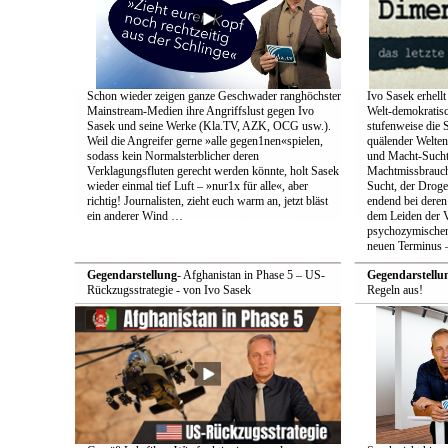
Schon wieder zeigen ganze Geschwader ranghöchster
Ivo Sasek erhellt
Mainstream-Medien ihre Angriffslust gegen Ivo
Welt-demokratisc
Sasek und seine Werke (Kla.TV, AZK, OCG usw.).
stufenweise die
Weil die Angreifer gerne »alle gegen1nen«spielen,
quälender Welten
sodass kein Normalsterblicher deren
und Macht-Sucht 
Verklagungsfluten gerecht werden könnte, holt Sasek
Machtmissbrauch
wieder einmal tief Luft – »nur1x für alle«, aber
Sucht, der Droge 
richtig! Journalisten, zieht euch warm an, jetzt bläst
endend bei deren
ein anderer Wind …
dem Leiden der Vö
psychozymischen 
neuen Terminus –
Gegendarstellung
- Afghanistan in Phase 5 – US-
Gegendarstellu
Rückzugsstrategie - von Ivo Sasek
Regeln aus!