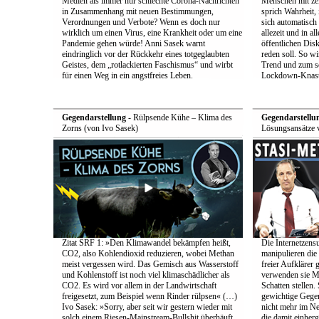
Medien als immer nur schlechte Corona-Nachrichten
Menschen mit zei
in Zusammenhang mit neuen Bestimmungen,
sprich Wahrheit,
Verordnungen und Verbote? Wenn es doch nur
sich automatisch 
wirklich um einen Virus, eine Krankheit oder um eine
allezeit und in a
Pandemie gehen würde! Anni Sasek warnt
öffentlichen Dis
eindringlich vor der Rückkehr eines totgeglaubten
reden soll. So w
Geistes, dem „rotlackierten Faschismus“ und wirbt
Trend und zum s
für einen Weg in ein angstfreies Leben.
Lockdown-Knast
Gegendarstellung
- Rülpsende Kühe – Klima des
Gegendarstellu
Zorns (von Ivo Sasek)
Lösungsansätze 
Zitat SRF 1: »Den Klimawandel bekämpfen heißt,
Die Internetzensu
CO2, also Kohlendioxid reduzieren, wobei Methan
manipulieren di
meist vergessen wird. Das Gemisch aus Wasserstoff
freier Aufklärer 
und Kohlenstoff ist noch viel klimaschädlicher als
verwenden sie Me
CO2. Es wird vor allem in der Landwirtschaft
Schatten stellen.
freigesetzt, zum Beispiel wenn Rinder rülpsen« (…)
gewichtige Gege
Ivo Sasek: »Sorry, aber seit wir gestern wieder mit
nicht mehr im Ne
solch einem Riesen-Mainstream-Bullshit überhäuft
die damit einher