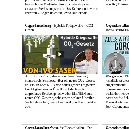
per Extra-Mediensteuer subventionieren. Diese
gleich auch noc
beabsichtigte Medienförderung ist allerdings ein
von Big-Pharma.
eklatanter Verfassungsbruch. Das Referendum wurde
ergriffen – Bogen unten im Text ausdruckbar!
Gegendarstellung
- Hybride Kriegswaffe – CO2-
Gegendarstellu
Gesetz!
Jahrtausend-Lüge
Am 13. Juni 2021, also schon diesen Sonntag,
Wer gestern SRF-
stimmen die Schweizer über ein neues CO2-Gesetz
»Endlich ist die
ab. Ein JA oder NEIN von selten großer Tragweite:
angekommen«. Den
Ein JA gleiche einer Überflugs-Erlaubnis für
humanitäre Krise
angreifende Bombenge-schwader. Ein NEIN zum
verhindert werde
neuen CO2-Gesetz gleiche einem strikten Überflug-
damit sei die Schu
Verbot derselben, meint Ivo Sasek, und begründet es
Die «selbsterwä
auch …
Job: Corona muss
Gegendarstellung
Wenn die Flocken fallen – Die
Gegendarstellu