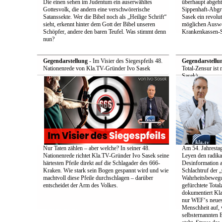
Die einen sehen im Judentum ein auserwähltes
überhaupt abgeht
Gottesvolk, die andern eine verschwörerische
Sippenhaft-Abgr
Satanssekte. Wer die Bibel noch als „Heilige Schrift“
Sasek ein revolu
sieht, erkennt hinter dem Gott der Bibel unseren
möglichen Auswe
Schöpfer, andere den baren Teufel. Was stimmt denn
Krankenkassen-S
nun?
Gegendarstellung
- Im Visier des Siegespfeils 48.
Gegendarstellu
Nationenrede von Kla.TV-Gründer Ivo Sasek
Total-Zensur ist 
Sasek)
Nur Taten zählen – aber welche? In seiner 48.
Am 54. Jahrestag
Nationenrede richtet Kla.TV-Gründer Ivo Sasek seine
Leyen den radik
härtesten Pfeile direkt auf die Schlagader des 666-
Desinformation a
Kraken. Wie stark sein Bogen gespannt wird und wie
Schlachtruf der 
machtvoll diese Pfeile durchschlagen – darüber
Wahrheitsbewegun
entscheidet der Arm des Volkes.
gefürchtete Total
dokumentiert Kla
nur WEF‘s neueste
Menschheit auf, 
selbsternannten E