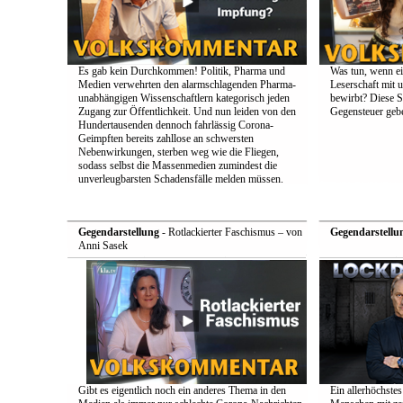
Es gab kein Durchkommen! Politik, Pharma und
Was tun, wenn e
Medien verwehrten den alarmschlagenden Pharma-
Leserschaft mit
unabhängigen Wissenschaftlern kategorisch jeden
bewirbt? Diese S
Zugang zur Öffentlichkeit. Und nun leiden von den
Gegensteuer geb
Hundertausenden dennoch fahrlässig Corona-
Geimpften bereits zahllose an schwersten
Nebenwirkungen, sterben weg wie die Fliegen,
sodass selbst die Massenmedien zumindest die
unverleugbarsten Schadensfälle melden müssen.
Gegendarstellung
- Rotlackierter Faschismus – von
Gegendarstellu
Anni Sasek
Gibt es eigentlich noch ein anderes Thema in den
Ein allerhöchstes