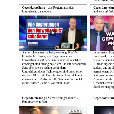
steht. Streue das
Gegendarstellung
- Wie Regierungen den
Gegendarstellu
Umweltschutz sabotieren
und Zensur! (AU
An verschiedenen Fallbeispielen zeigt Kla.TV-
In der neuen Fol
Gründer Ivo Sasek, wie Regierungen den
Lois Sasek, Toch
Umweltschutz auf der einen Seite zwar gesetzlich
wie aus einem Ei
erzwingen und tüchtig besteuern, ihn auf der anderen
Aufklärungsbeweg
Seite aber ebenso tüchtig verhindern.
zudem, wie sie a
Umweltfreundliche Technologien sind ihnen schon
permanenten Diff
seit dem 18. Jh. ein Dorn im Auge. Aber nicht nur
wahrgenommen h
ihnen allein … Aufruf an alle Nationen: Verbreitet
Attacken auf die 
dieses Wissen – eine 5. Gewalt tut Not!
Geschichte von 
Sasek ist ausges
Gegendarstellung
12 Vertuschungsaktionen -
Gegendarstellu
Panikmacher in Panik