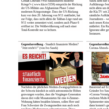
Gemäß Lehrfilm »Wie funktionieren moderne
Sasek zieht hier 
Kriege?« ( www.kla.tv/3359) entspricht der Rückzug
Aufklärungs-Send
der US-Militärs aus Afghanistan Phase 5 einer
nicht allein um 
modernen Kriegsstrategie. Dass der US-Rückzug
die Kla.TV seit 
kurz vor dem 20. Jahrestag von 9/11 stattfindet, hat
sämtliche Aufklär
zur Folge, dass nicht allein die Taliban-Lüge rund um
Journalisten – we
9/11 weiter zementiert wird, sondern auch Phase 6
nach neuen Krise
eröffnet ist: Die Weltbevölkerung soll nach einer
mitliefert. Ein 
Total-Kontrolle nur so lechzen.
Ignoranz aller g
Instanzen.
Gegendarstellung
- Staatlich finanzierte Medien?
Gegendarstellu
"Jetzt reicht’s!" (von Ivo Sasek)
Corona-Abzock-Ü
Nachdem die jährlichen Medien-Zwangsgebühren in
Basierend auf Ec
der Schweiz kürzlich in solch astronomische Höhen
Gründer Ivo Sase
gezwungen wurden, dass die Vorgänger-Generation
»Corona-Vermög
davon drei volle Monatsmieten für eine 4-Zimmer-
reichsten Multi-M
Wohnung hätten bezahlen können, sollen Herr und
Spitzenreiter ni
Frau Schweizer die Zwangsmedien nun auch noch
dann kommt’s ga