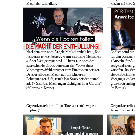
Macht der Enthüllung!
klagen an! (Ivo 
Nachdem nun auch Angela Merkel orakelt hat: „Die
Endlich wird die
Pandemie ist erst besiegt, wenn sämtliche Menschen
für den Staatsan
auf der Welt geimpft sind…“ kann nur noch der
»Anwälte für Au
ausreichende Druck vonseiten des Volkes diese
zeitgemäßeren, g
Möchtegern-Weltherrscher zum Einknicken bringen.
kämpfen. Im Ver
Da aber all deren Macht auf unsichtbaren
sie den berühmten
Behauptungen fußt, rüttelt Ivo Sasek wieder einmal
Vorgängig entlarv
mit 17 Sichtbar-Machungen tüchtig an ihrer Corona*.
großen Grundlag
(*Corona = Krone)
(= Betrug).
Gegendarstellung
- Impf-Tote, aber nich wegen
Gegendarstellu
Impfung?
Anna-Sophia Büh