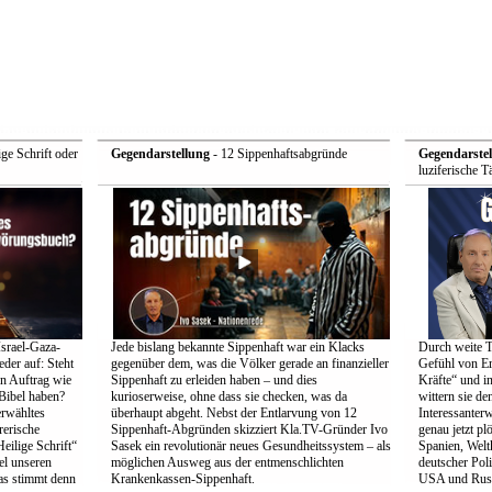
ge Schrift oder
Gegendarstellung
- 12 Sippenhaftsabgründe
Gegendarstel
luziferische 
srael-Gaza-
Jede bislang bekannte Sippenhaft war ein Klacks
Durch weite Te
der auf: Steht
gegenüber dem, was die Völker gerade an finanzieller
Gefühl von Erl
en Auftrag wie
Sippenhaft zu erleiden haben – und dies
Kräfte“ und 
 Bibel haben?
kurioserweise, ohne dass sie checken, was da
wittern sie de
erwähltes
überhaupt abgeht. Nebst der Entlarvung von 12
Interessanter
rerische
Sippenhaft-Abgründen skizziert Kla.TV-Gründer Ivo
genau jetzt p
eilige Schrift“
Sasek ein revolutionär neues Gesundheitssystem – als
Spanien, Wel
el unseren
möglichen Ausweg aus der entmenschlichten
deutscher Pol
as stimmt denn
Krankenkassen-Sippenhaft.
USA und Russ