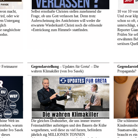
avon macht,
Selbst ernsthafte Christen stellen zunehmend die
10 vor 10 von
ird, oder wie
Frage, ob uns Gott verlassen hat. Denn trotz
Und zwar klip
hrem Untergang
Auferscheinung des Antichristen will weder die
schon so oft,
glich
erwartete Wiederkunft Christi noch die erlösende
unterschlägt,
le ranghöchste
»Entrückung zum Himmel« stattfinden.
Reporter Gian
modus.
Prüfen Sie se
erwähnten Bel
seriösen Quell
r Freimaurer
Gegendarstellung
– Updates für Greta! – Die
Gegendarstel
wahren Klimakiller (von Ivo Sasek)
Propaganda?
chöne Welt im
Die gleichen Drahtzieher, die uns immer teurere
Die schlimmste
erstehen, warum
Feinstaubfilter aufnötigen und den Bauern die Kühe
Kindesmissbra
ründer Ivo Sasek
wegnehmen, weil diese zu viel furzen, befördern
Staatsanwälte
r dieses
jährlich zig MILLIONEN TONNEN
braucht es ein