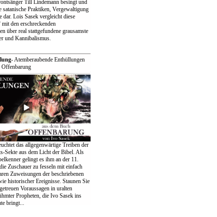
ntsänger Till Lindemann besingt und
e satanische Praktiken, Vergewaltigung
 dar. Lois Sasek vergleicht diese
 mit den erschreckenden
n über real stattgefundene grausamste
r und Kannibalismus.
lung
- Atemberaubende Enthüllungen
 Offenbarung
uchtet das allgegenwärtige Treiben der
s-Sekte aus dem Licht der Bibel. Als
belkenner gelingt es ihm an der 11.
ie Zuschauer zu fesseln mit einfach
aren Zuweisungen der beschriebenen
ie historischer Ereignisse. Staunen Sie
lgetreuen Voraussagen in uralten
ühmter Propheten, die Ivo Sasek ins
e bringt...