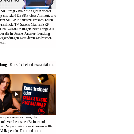
 SRF fragt - Ivo Sasek gibt Antwort.
p und klar! Da SRF diese Antwort, wie
 dem SRF-Publikum zu grossen Teilen
 strahlt Kla.TV Saseks Mail an SRF-
luca Galgani in ungekürzter Länge aus.
lber die in Saseks Antwort-Sendung
egsendungen samt deren zahlreichen
en...
lung
- Kunstfreiheit oder satanistische
n, perversesten Täter, die
uch verüben, seien Richter und
, so Zeugen. Wenn das stimmen sollte,
 Volksgericht: Dich und mich.