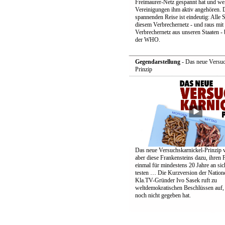
Freimaurer-Netz gespannt hat und we
Vereinigungen ihm aktiv angehören. D
spannenden Reise ist eindeutig: Alle S
diesem Verbrechernetz - und raus mit
Verbrechernetz aus unseren Staaten -
der WHO.
Gegendarstellung
- Das neue Versuc
Prinzip
Das neue Versuchskarnickel-Prinzip v
aber diese Frankensteins dazu, ihren 
einmal für mindestens 20 Jahre an sic
testen … Die Kurzversion der Nation
Kla.TV-Gründer Ivo Sasek ruft zu
weltdemokratischen Beschlüssen auf, 
noch nicht gegeben hat.