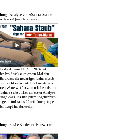
lung
– Analyse von «Sahara-Staub»
ror-Alarm! (von Ivo Sasek)
.TV-Rede vom 11. Mai 2024 hat
er Ivo Sasek zum ersten Mal den
ert, dass die neuartigen Saharastaub-
 vielleicht mehr mit dem Einsatz von
erten Wetterwaffen zu tun haben als mit
ahara selbst. Hier ein erster Analyse-
besagt, dass uns mit jedem sogenannten
egen mindestens 26 teils hochgiftige
den Kopf herabrieseln.
lung
- Elitäre Kindersex-Netzwerke