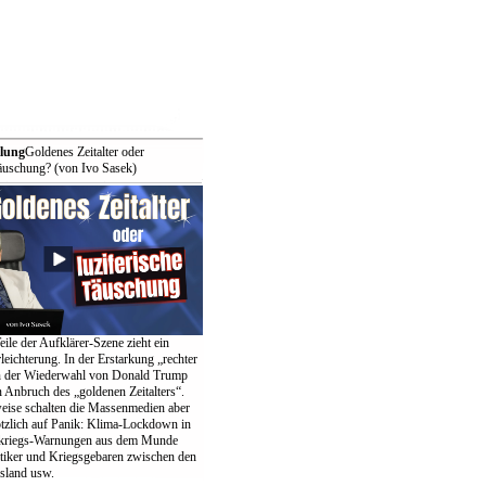
lung
Goldenes Zeitalter oder
Täuschung? (von Ivo Sasek)
ile der Aufklärer-Szene zieht ein
eichterung. In der Erstarkung „rechter
in der Wiederwahl von Donald Trump
n Anbruch des „goldenen Zeitalters“.
weise schalten die Massenmedien aber
lötzlich auf Panik: Klima-Lockdown in
tkriegs-Warnungen aus dem Munde
itiker und Kriegsgebaren zwischen den
land usw.