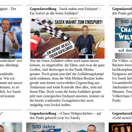
gkeit – Der
Gegendarstellung
- Sasek mahnt zum Endspurt! –
Gegendarstel
Ein Aufruf an alle freien Aufklärer!
den Punkt geb
önlichkeit“ erst
Was die freien Aufklärer selber noch kaum fassen
Die Völker- u
aus allerdings
können, ist eingetroffen: die Eliten, und zwar die ganz
Büchern berede
Großen, sind ihretwegen in den Panik-Modus
hochkomplizie
rankhafte
geraten. Doch genau jetzt darf der Aufklärungskampf
Ereignisse au
um. Wie wir
nicht erlahmen, denn die Welt-Medien-Besitzer holen
Ivo Sasek lief
ramme auf unsere
gerade zum letzten verzweifelten Gegenschlag aus:
Gesamtüberbli
önnen, so ist
Totalzensur und totale Kontrolle über alles, steht auf
Jahrhundert re
ich. Ivo Sasek
ihrem Plan. Doch wenn die freien Aufklärer gerade
Minuten. Trot
keit kommt.
jetzt zum synergischen Endspurt ansetzen, können sie
Völkerchaos f
die bereits wankenden Zwangsherrscher noch
Punkt.
endgültig vom Sockel stoßen.
k?
Gegendarstellung
- »Chaos Weltgeschichte« – auf
Gegendarstel
den Punkt gebracht (von Ivo Sasek)
«Geld zurück!