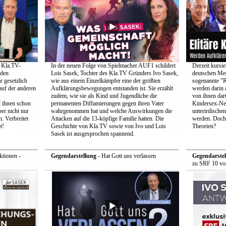
t Kla.TV-
In der neuen Folge von Spielmacher AUF1 schildert
Derzeit kursi
 den
Lois Sasek, Tochter des Kla.TV Gründers Ivo Sasek,
deutschen Med
r gesetzlich
wie aus einem Einzelkämpfer eine der größten
sogenannte "R
auf der anderen
Aufklärungsbewegungen entstanden ist. Sie erzählt
werden darin a
zudem, wie sie als Kind und Jugendliche die
von ihnen darü
 ihnen schon
permanenten Diffamierungen gegen ihren Vater
Kindersex-Net
er nicht nur
wahrgenommen hat und welche Auswirkungen die
unterirdischen
: Verbreitet
Attacken auf die 13-köpfige Familie hatten. Die
werden. Doch 
t!
Geschichte von Kla.TV sowie von Ivo und Lois
Theorien?
Sasek ist ausgesprochen spannend.
tionen -
Gegendarstellung
- Hat Gott uns verlassen
Gegendarstel
zu SRF 10 vo