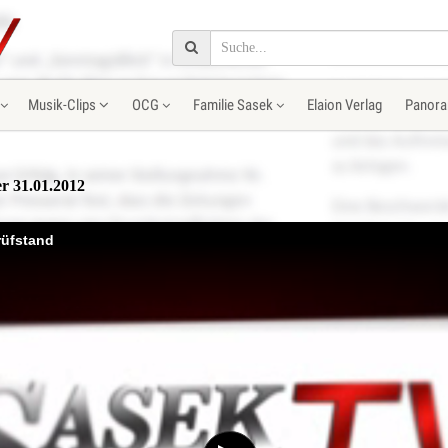
Musik-Clips
OCG
Familie Sasek
Elaion Verlag
Panora
r 31.01.2012
rüfstand