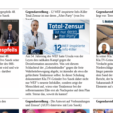
egespfeils 48.
Gegendarstellung
- 12 WEF-inspirierte Info-Killer
Gegendarstel
o Sasek
Total-Zensur ist nur deren „After-Party“ (von Ivo
liegt vor: Ter
Sasek)
iner 48.
Am 54. Jahrestag des WEF hatte Ursula von der
In seiner Kla
Ivo Sasek seine
Leyen den radikalen Kampf gegen die
Kla.TV-Gründ
ader des 666-
Desinformation auszurufen. Was seit diesem
Verdacht geäuß
nt wird und wie
Schlachtruf der „Geheimbündler“ gegen die freie
Niederschläge
– darüber
Wahrheitsbewegung abgeht, ist ätzender als etwa die
längst patenti
gefürchtete Totalzensur selbst. In dieser Schulung
dem Sand der S
dokumentiert Kla.TV-Gründer Ivo Sasek daher nicht
Bericht, der 
nur WEF‘s neueste Infokiller, sondern zeigt der
Saharastaub-R
Menschheit auf, wieso eine Totalzensur bei der
Elemente auf 
selbsternannten Elite erst als Nachspeise auf dem Plan
steht. Streue das, soweit du kannst!
n den
Gegendarstellung
- Die Antwort auf Verleumdungen
Gegendarstel
und Zensur! (AUF1-Interview mit Lois Sasek)