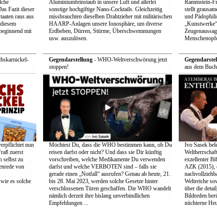
lche
Aluminiumfeinstaub in unsere Luft und allerlei
Rammstein-Fro
as Fazit dieser
sonstige hochgiftige Nano-Cocktails. Gleichzeitig
stellt grausam
taaten raus aus
missbrauchten dieselben Drahtzieher mit militärischen
und Pädophilie
 diesem
HAARP-Anlagen unsere Ionosphäre, um diverse
„Kunstwerke“
 beginnend mit
Erdbeben, Dürren, Stürme, Überschwemmungen
Zeugenaussage
usw. auszulösen.
Menschenopfe
hskarnickel-
Gegendarstellung
- WHO-Weltverschwörung jetzt
Gegendarstel
stoppen!
aus dem Buch
erpflichtet nun
Möchtest Du, dass die WHO bestimmen kann, ob Du
Ivo Sasek bele
Fraß zuerst
reisen darfst oder nicht? Und dass sie Dir künftig
Weltherrschaft
h selbst zu
vorschreiben, welche Medikamente Du verwenden
exzellenter Bi
enrede von
darfst und welche VERBOTEN sind – falls sie
AZK (2015), d
gerade einen „Notfall“ ausrufen? Genau ab heute, 21.
nachvollziehb
wie es solche
bis 28. Mai 2023, werden solche Gesetze hinter
Weltreiche sow
verschlossenen Türen geschaffen. Die WHO wandelt
über die detai
nämlich derzeit ihre bislang unverbindlichen
Bildreden ber
Empfehlungen ...
nüchterne Heut