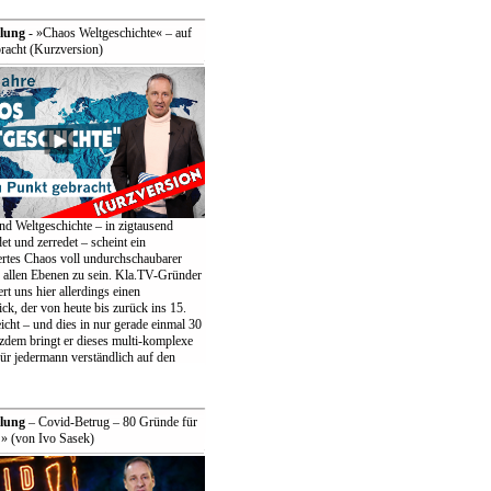
lung
- »Chaos Weltgeschichte« – auf
racht (Kurzversion)
nd Weltgeschichte – in zigtausend
t und zerredet – scheint ein
rtes Chaos voll undurchschaubarer
f allen Ebenen zu sein. Kla.TV-Gründer
ert uns hier allerdings einen
ck, der von heute bis zurück ins 15.
icht – und dies in nur gerade einmal 30
zdem bringt er dieses multi-komplexe
ür jedermann verständlich auf den
lung
– Covid-Betrug – 80 Gründe für
» (von Ivo Sasek)