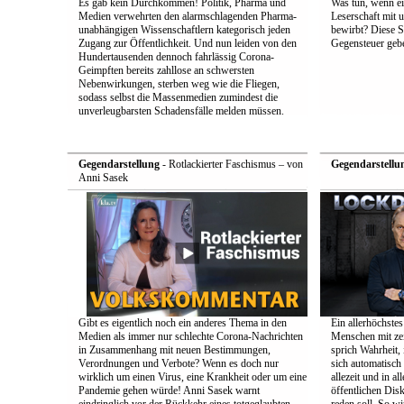
Es gab kein Durchkommen! Politik, Pharma und
Was tun, wenn e
Medien verwehrten den alarmschlagenden Pharma-
Leserschaft mit
unabhängigen Wissenschaftlern kategorisch jeden
bewirbt? Diese S
Zugang zur Öffentlichkeit. Und nun leiden von den
Gegensteuer geb
Hundertausenden dennoch fahrlässig Corona-
Geimpften bereits zahllose an schwersten
Nebenwirkungen, sterben weg wie die Fliegen,
sodass selbst die Massenmedien zumindest die
unverleugbarsten Schadensfälle melden müssen.
Gegendarstellung
- Rotlackierter Faschismus – von
Gegendarstellu
Anni Sasek
Gibt es eigentlich noch ein anderes Thema in den
Ein allerhöchstes
Medien als immer nur schlechte Corona-Nachrichten
Menschen mit zei
in Zusammenhang mit neuen Bestimmungen,
sprich Wahrheit,
Verordnungen und Verbote? Wenn es doch nur
sich automatisch 
wirklich um einen Virus, eine Krankheit oder um eine
allezeit und in a
Pandemie gehen würde! Anni Sasek warnt
öffentlichen Dis