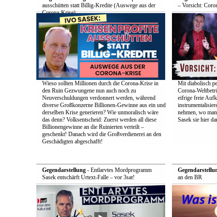
ausschütten statt Billig-Kredite (Auswege aus der
– Vorsicht: Coro
Corona-Krise)
Wieso sollten Millionen durch die Corona-Krise in
Mit diabolisch pe
den Ruin Gezwungene nun auch noch zu
Corona-Weltbetrü
Neuverschuldungen verdonnert werden, während
eifrige freie Auf
diverse Großkonzerne Billionen-Gewinne aus ein und
instrumentalisier
derselben Krise generieren? Wie unmoralisch wäre
nehmen, wo man d
das denn? Volksentscheid: Zuerst werden all diese
Sasek sie hier dar
Billionengewinne an die Ruinierten verteilt –
geschenkt! Danach wird die Großverdienerei an den
Geschädigten abgeschafft!
Gegendarstellung
- Entlarvtes Mordprogramm
Gegendarstellu
Sasek entschärft Urtext-Falle – vor 3sat!
an den BR