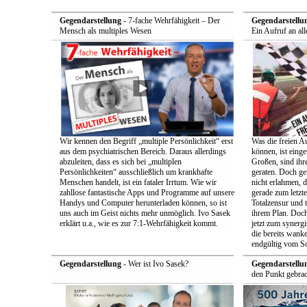
Gegendarstellung
- 7-fache Wehrfähigkeit – Der
Gegendarstellu
Mensch als multiples Wesen
Ein Aufruf an all
Wir kennen den Begriff „multiple Persönlichkeit“ erst
Was die freien A
aus dem psychiatrischen Bereich. Daraus allerdings
können, ist einge
abzuleiten, dass es sich bei „multiplen
Großen, sind ih
Persönlichkeiten“ ausschließlich um krankhafte
geraten. Doch ge
Menschen handelt, ist ein fataler Irrtum. Wie wir
nicht erlahmen, 
zahllose fantastische Apps und Programme auf unsere
gerade zum letzt
Handys und Computer herunterladen können, so ist
Totalzensur und t
uns auch im Geist nichts mehr unmöglich. Ivo Sasek
ihrem Plan. Doch
erklärt u.a., wie es zur 7:1-Wehrfähigkeit kommt.
jetzt zum synerg
die bereits wan
endgültig vom So
Gegendarstellung
- Wer ist Ivo Sasek?
Gegendarstellu
den Punkt gebrac