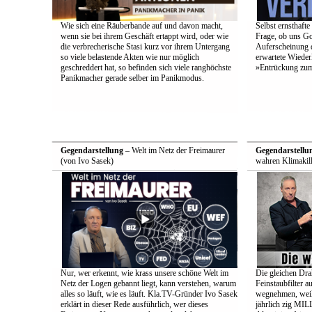
Wie sich eine Räuberbande auf und davon macht,
Selbst ernsthafte
wenn sie bei ihrem Geschäft ertappt wird, oder wie
Frage, ob uns Got
die verbrecherische Stasi kurz vor ihrem Untergang
Auferscheinung d
so viele belastende Akten wie nur möglich
erwartete Wieder
geschreddert hat, so befinden sich viele ranghöchste
»Entrückung zum
Panikmacher gerade selber im Panikmodus.
Gegendarstellung
– Welt im Netz der Freimaurer
Gegendarstellu
(von Ivo Sasek)
wahren Klimakill
Nur, wer erkennt, wie krass unsere schöne Welt im
Die gleichen Drah
Netz der Logen gebannt liegt, kann verstehen, warum
Feinstaubfilter 
alles so läuft, wie es läuft. Kla.TV-Gründer Ivo Sasek
wegnehmen, weil 
erklärt in dieser Rede ausführlich, wer dieses
jährlich zig 