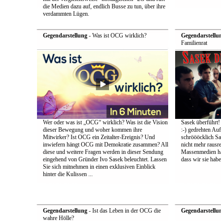
die Medien dazu auf, endlich Busse zu tun, über ihre
verdammten Lügen.
Gegendarstellung
- Was ist OCG wirklich?
Gegendarstellu
Familienrat
Wer oder was ist „OCG“ wirklich? Was ist die Vision
Sasek überführt!
dieser Bewegung und woher kommen ihre
:-) gedrehten Au
Mitwirker? Ist OCG ein Zeitalter-Ereignis? Und
schröööcklich Sa
inwiefern hängt OCG mit Demokratie zusammen? All
nicht mehr rausr
diese und weitere Fragen werden in dieser Sendung
Massenmedien hat
eingehend von Gründer Ivo Sasek beleuchtet. Lassen
dass wir sie ha
Sie sich mitnehmen in einen exklusiven Einblick
hinter die Kulissen ...
Gegendarstellung
- Ist das Leben in der OCG die
Gegendarstellu
wahre Hölle?