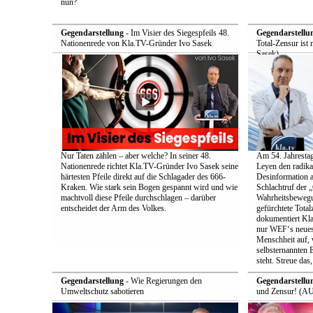
nun?
Gegendarstellung
- Im Visier des Siegespfeils 48.
Gegendarstellu
Nationenrede von Kla.TV-Gründer Ivo Sasek
Total-Zensur ist 
Sasek)
Nur Taten zählen – aber welche? In seiner 48.
Am 54. Jahrestag
Nationenrede richtet Kla.TV-Gründer Ivo Sasek seine
Leyen den radik
härtesten Pfeile direkt auf die Schlagader des 666-
Desinformation a
Kraken. Wie stark sein Bogen gespannt wird und wie
Schlachtruf der 
machtvoll diese Pfeile durchschlagen – darüber
Wahrheitsbewegun
entscheidet der Arm des Volkes.
gefürchtete Total
dokumentiert Kla
nur WEF‘s neueste
Menschheit auf, 
selbsternannten E
steht. Streue das
Gegendarstellung
- Wie Regierungen den
Gegendarstellu
Umweltschutz sabotieren
und Zensur! (AU