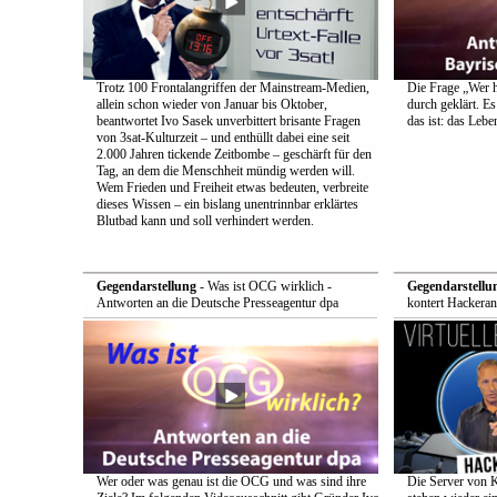
Trotz 100 Frontalangriffen der Mainstream-Medien,
Die Frage „Wer h
allein schon wieder von Januar bis Oktober,
durch geklärt. Es
beantwortet Ivo Sasek unverbittert brisante Fragen
das ist: das Leb
von 3sat-Kulturzeit – und enthüllt dabei eine seit
2.000 Jahren tickende Zeitbombe – geschärft für den
Tag, an dem die Menschheit mündig werden will.
Wem Frieden und Freiheit etwas bedeuten, verbreite
dieses Wissen – ein bislang unentrinnbar erklärtes
Blutbad kann und soll verhindert werden.
Gegendarstellung
- Was ist OCG wirklich -
Gegendarstellu
Antworten an die Deutsche Presseagentur dpa
kontert Hackeran
Wer oder was genau ist die OCG und was sind ihre
Die Server von 