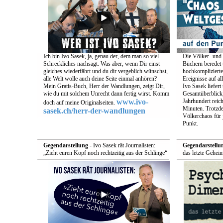
Ich bin Ivo Sasek, ja, genau der, dem man so viel
Die Völker- und 
Schreckliches nachsagt. Was aber, wenn Dir einst
Büchern beredet u
gleiches wiederfährt und du dir vergeblich wünschst,
hochkomplizierte
alle Welt wolle auch deine Seite einmal anhören?
Ereignisse auf a
Mein Gratis-Buch, Herr der Wandlungen, zeigt Dir,
Ivo Sasek liefert
wie du mit solchem Unrecht dann fertig wirst. Komm
Gesamtüberblick,
www.ivo-
Jahrhundert reich
doch auf meine Originalseiten.
Minuten. Trotzde
sasek.ch/herr-der-wandlungen
Völkerchaos für 
Punkt.
Gegendarstellung
- Ivo Sasek rät Journalisten:
Gegendarstellu
„Zieht euren Kopf noch rechtzeitig aus der Schlinge“
das letzte Gehei