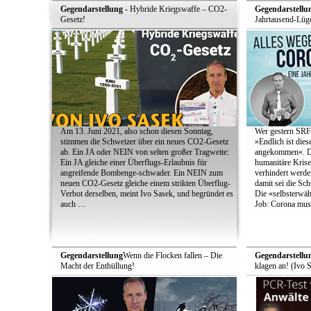
Gegendarstellung
- Hybride Kriegswaffe – CO2-
Gegendarstellu
Gesetz!
Jahrtausend-Lüge
Am 13. Juni 2021, also schon diesen Sonntag,
Wer gestern SRF-
stimmen die Schweizer über ein neues CO2-Gesetz
»Endlich ist die
ab. Ein JA oder NEIN von selten großer Tragweite:
angekommen«. Den
Ein JA gleiche einer Überflugs-Erlaubnis für
humanitäre Krise
angreifende Bombenge-schwader. Ein NEIN zum
verhindert werde
neuen CO2-Gesetz gleiche einem strikten Überflug-
damit sei die Schu
Verbot derselben, meint Ivo Sasek, und begründet es
Die «selbsterwä
auch …
Job: Corona muss
Gegendarstellung
Wenn die Flocken fallen – Die
Gegendarstellu
Macht der Enthüllung!
klagen an! (Ivo 