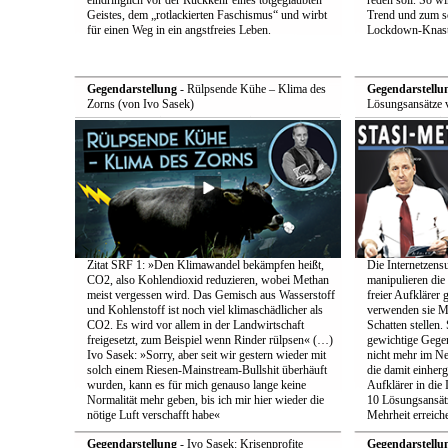
eindringlich vor der Rückkehr eines totgeglaubten
reden soll. So w
Geistes, dem „rotlackierten Faschismus“ und wirbt
Trend und zum s
für einen Weg in ein angstfreies Leben.
Lockdown-Knast
Gegendarstellung
- Rülpsende Kühe – Klima des
Gegendarstellu
Zorns (von Ivo Sasek)
Lösungsansätze 
Zitat SRF 1: »Den Klimawandel bekämpfen heißt,
Die Internetzensu
CO2, also Kohlendioxid reduzieren, wobei Methan
manipulieren di
meist vergessen wird. Das Gemisch aus Wasserstoff
freier Aufklärer 
und Kohlenstoff ist noch viel klimaschädlicher als
verwenden sie Me
CO2. Es wird vor allem in der Landwirtschaft
Schatten stellen.
freigesetzt, zum Beispiel wenn Rinder rülpsen« (…)
gewichtige Gege
Ivo Sasek: »Sorry, aber seit wir gestern wieder mit
nicht mehr im Ne
solch einem Riesen-Mainstream-Bullshit überhäuft
die damit einher
wurden, kann es für mich genauso lange keine
Aufklärer in die 
Normalität mehr geben, bis ich mir hier wieder die
10 Lösungsansätz
nötige Luft verschafft habe«
Mehrheit erreich
Gegendarstellung
- Ivo Sasek: Krisenprofite
Gegendarstellu