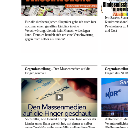
Ivo Saseks Stat
Für alle diesbezüglichen Skeptiker gebe ich auch hier
Kindesmisshandl
nochmal einen gerafften Einblick in eine
Psychoterror zu 
Verschwörung, die mir kein Mensch widerlegen
und Co.)
kann. Denn es handelt sich um eine Verschwörung
gegen mich selber als Person!
Gegendarstellung
- Den Massenmedien auf die
Gegendarstellu
Finger geschaut
Fragen des NDR
So zufällig, wie Donald Trump diese Tage keines der
Antworten zu de
Länder unter Bann gestellt hat, mit denen er selber
Verantwortlichke
seine Geschäfte treibt, so zufällig stellten diese Tage
(Stellungnahme 