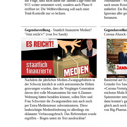
zur Folge, dass nicht allein die Taliban-Lüge rund um
Journalisten – we
9/11 weiter zementiert wird, sondern auch Phase 6
nach neuen Krise
eröffnet ist: Die Weltbevölkerung soll nach einer
mitliefert. Ein 
Total-Kontrolle nur so lechzen.
Ignoranz aller g
Instanzen.
Gegendarstellung
- Staatlich finanzierte Medien?
Gegendarstellu
"Jetzt reicht’s!" (von Ivo Sasek)
Corona-Abzock-Ü
Nachdem die jährlichen Medien-Zwangsgebühren in
Basierend auf Ec
der Schweiz kürzlich in solch astronomische Höhen
Gründer Ivo Sase
gezwungen wurden, dass die Vorgänger-Generation
»Corona-Vermög
davon drei volle Monatsmieten für eine 4-Zimmer-
reichsten Multi-M
Wohnung hätten bezahlen können, sollen Herr und
Spitzenreiter ni
Frau Schweizer die Zwangsmedien nun auch noch
dann kommt’s ga
per Extra-Mediensteuer subventionieren. Diese
gleich auch noc
beabsichtigte Medienförderung ist allerdings ein
von Big-Pharma.
eklatanter Verfassungsbruch. Das Referendum wurde
ergriffen – Bogen unten im Text ausdruckbar!