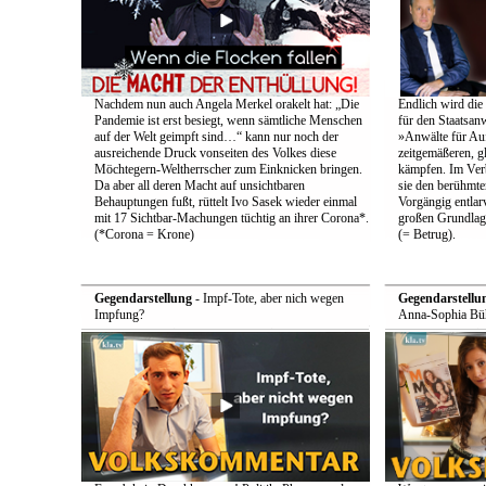
Nachdem nun auch Angela Merkel orakelt hat: „Die
Endlich wird die
Pandemie ist erst besiegt, wenn sämtliche Menschen
für den Staatsan
auf der Welt geimpft sind…“ kann nur noch der
»Anwälte für Au
ausreichende Druck vonseiten des Volkes diese
zeitgemäßeren, g
Möchtegern-Weltherrscher zum Einknicken bringen.
kämpfen. Im Ver
Da aber all deren Macht auf unsichtbaren
sie den berühmten
Behauptungen fußt, rüttelt Ivo Sasek wieder einmal
Vorgängig entlarv
mit 17 Sichtbar-Machungen tüchtig an ihrer Corona*.
großen Grundlag
(*Corona = Krone)
(= Betrug).
Gegendarstellung
- Impf-Tote, aber nich wegen
Gegendarstellu
Impfung?
Anna-Sophia Büh