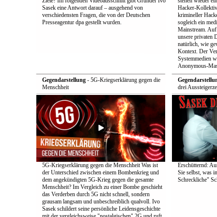
Ziele? Im folgenden Videoausschnitt gibt Gründer Ivo
stehen wieder ei
Sasek eine Antwort darauf – ausgehend von
Hacker-Kollekti
verschiedensten Fragen, die von der Deutschen
krimineller Hack
Presseagentur dpa gestellt wurden.
sogleich ein med
Mainstream. Auf 
unsere privaten D
natürlich, wie ge
Kontext. Der Verd
Systemmedien wi
Anonymous-Maske
Gegendarstellung
- 5G-Kriegserklärung gegen die
Gegendarstellu
Menschheit
drei Aussteigerz
5G-Kriegserklärung gegen die Menschheit Was ist
Erschütternd: Au
der Unterschied zwischen einem Bombenkrieg und
Sie selbst, was i
dem angekündigten 5G-Krieg gegen die gesamte
Schreckliche" Sch
Menschheit? Im Vergleich zu einer Bombe geschieht
das Verderben durch 5G nicht schnell, sondern
grausam langsam und unbeschreiblich qualvoll. Ivo
Sasek schildert seine persönliche Leidensgeschichte
mit der vergleichsweise "nostalgischen" 2G und ruft