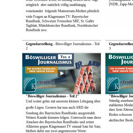
[NDR, Zapp-Med
zeitgleich  aber natürlich völlig unabhängig
voneinander  folgende Mainstream-Medien plötzlich
viele Fragen an Klagemauer.TV: Bayerischer
Rundfunk, Schweizer Fernsehen SRF, St. Galler
Tagblatt, Mitteldeutscher Rundfunk, Norddeutscher
Rundfunk usw.
Gegendarstellung
- Böswilliger Journalismus - Teil
Gegendarstellu
2
3
"Böswilliger Journalismus - Teil 2"
"Böswilliger Jo
Ständig zunehme
Und weiter gehts mit unserem kleinen Lehrgang über
etablierten Medie
große Lügen. Gestern hat nun auch ARD die
dass freie Alter
Sendung des Bayrischen Rundfunks ausgestrahlt.
Boden schossen  
Weitere Kanäle könnten folgen. Untersucht man diese
akribischer Beoba
Attacken des Bayerischen Rundfunks und seiner
Alliierten gegen Klagemauer.TV einmal Satz für Satz,
bleiben dafür nur zwei angemessene Worte: