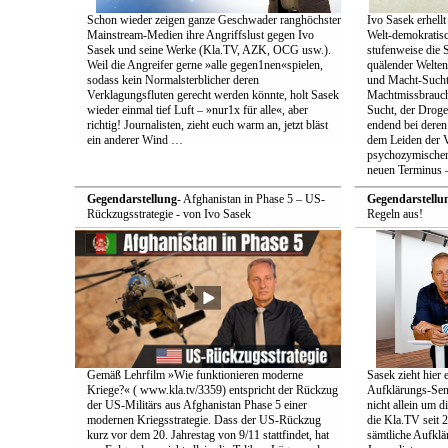
Schon wieder zeigen ganze Geschwader ranghöchster
Ivo Sasek erhellt
Mainstream-Medien ihre Angriffslust gegen Ivo
Welt-demokratisc
Sasek und seine Werke (Kla.TV, AZK, OCG usw.).
stufenweise die
Weil die Angreifer gerne »alle gegen1nen«spielen,
quälender Welten
sodass kein Normalsterblicher deren
und Macht-Sucht 
Verklagungsfluten gerecht werden könnte, holt Sasek
Machtmissbrauch
wieder einmal tief Luft – »nur1x für alle«, aber
Sucht, der Droge 
richtig! Journalisten, zieht euch warm an, jetzt bläst
endend bei deren
ein anderer Wind …
dem Leiden der Vö
psychozymischen 
neuen Terminus –
Gegendarstellung
- Afghanistan in Phase 5 – US-
Gegendarstellu
Rückzugsstrategie - von Ivo Sasek
Regeln aus!
Gemäß Lehrfilm »Wie funktionieren moderne
Sasek zieht hier 
Kriege?« ( www.kla.tv/3359) entspricht der Rückzug
Aufklärungs-Send
der US-Militärs aus Afghanistan Phase 5 einer
nicht allein um 
modernen Kriegsstrategie. Dass der US-Rückzug
die Kla.TV seit 
kurz vor dem 20. Jahrestag von 9/11 stattfindet, hat
sämtliche Aufklär