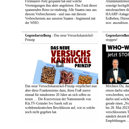
Freimaurer-Netz gespannt hat und welche
Aluminiumfeinsta
Vereinigungen ihm aktiv angehören. Das Fazit dieser
sonstige hochgift
spannenden Reise ist eindeutig: Alle Staaten raus aus
missbrauchten die
diesem Verbrechernetz - und raus mit diesem
HAARP-Anlagen 
Verbrechernetz aus unseren Staaten - beginnend mit
Erdbeben, Dürr
der WHO.
usw. auszulösen.
Gegendarstellung
- Das neue Versuchskarnickel-
Gegendarstellu
Prinzip
stoppen!
Das neue Versuchskarnickel-Prinzip verpflichtet nun
Möchtest Du, da
aber diese Frankensteins dazu, ihren Fraß zuerst
reisen darfst ode
einmal für mindestens 20 Jahre an sich selbst zu
vorschreiben, w
testen … Die Kurzversion der Nationenrede von
darfst und welc
Kla.TV-Gründer Ivo Sasek ruft zu
gerade einen „No
weltdemokratischen Beschlüssen auf, wie es solche
bis 28. Mai 2023
noch nicht gegeben hat.
verschlossenen 
nämlich derzeit i
Empfehlungen ...