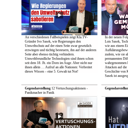
An verschiedenen Fallbeispielen zeigt Kla.TV-
In der neuen Fol
Gründer Ivo Sasek, wie Regierungen den
Lois Sasek, Toch
Umweltschutz auf der einen Seite zwar gesetzlich
wie aus einem Ei
erzwingen und tüchtig besteuern, ihn auf der anderen
Aufklärungsbeweg
Seite aber ebenso tüchtig verhindern.
zudem, wie sie a
Umweltfreundliche Technologien sind ihnen schon
permanenten Diff
seit dem 18. Jh. ein Dorn im Auge. Aber nicht nur
wahrgenommen h
ihnen allein … Aufruf an alle Nationen: Verbreitet
Attacken auf die 
dieses Wissen – eine 5. Gewalt tut Not!
Geschichte von 
Sasek ist ausges
Gegendarstellung
12 Vertuschungsaktionen -
Gegendarstellu
Panikmacher in Panik