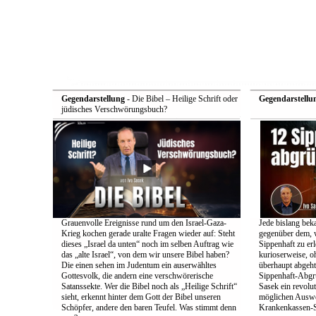
Gegendarstellung
- Die Bibel – Heilige Schrift oder
Gegendarstellu
jüdisches Verschwörungsbuch?
Grauenvolle Ereignisse rund um den Israel-Gaza-
Jede bislang bek
Krieg kochen gerade uralte Fragen wieder auf: Steht
gegenüber dem, w
dieses „Israel da unten“ noch im selben Auftrag wie
Sippenhaft zu er
das „alte Israel“, von dem wir unsere Bibel haben?
kurioserweise, o
Die einen sehen im Judentum ein auserwähltes
überhaupt abgeht
Gottesvolk, die andern eine verschwörerische
Sippenhaft-Abgr
Satanssekte. Wer die Bibel noch als „Heilige Schrift“
Sasek ein revolu
sieht, erkennt hinter dem Gott der Bibel unseren
möglichen Auswe
Schöpfer, andere den baren Teufel. Was stimmt denn
Krankenkassen-S