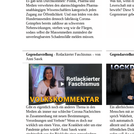
Es gab kein Durchkommen! Politik, Pharma und
Was tun, wenn e
Medien verwehrten den alarmschlagenden Pharma-
Leserschaft mit
unabhängigen Wissenschaftlern kategorisch jeden
bewirbt? Diese S
Zugang zur Öffentlichkeit. Und nun leiden von den
Gegensteuer geb
Hundertausenden dennoch fahrlässig Corona-
Geimpften bereits zahllose an schwersten
Nebenwirkungen, sterben weg wie die Fliegen,
sodass selbst die Massenmedien zumindest die
unverleugbarsten Schadensfälle melden müssen.
Gegendarstellung
- Rotlackierter Faschismus – von
Gegendarstellu
Anni Sasek
Gibt es eigentlich noch ein anderes Thema in den
Ein allerhöchstes
Medien als immer nur schlechte Corona-Nachrichten
Menschen mit zei
in Zusammenhang mit neuen Bestimmungen,
sprich Wahrheit,
Verordnungen und Verbote? Wenn es doch nur
sich automatisch 
wirklich um einen Virus, eine Krankheit oder um eine
allezeit und in a
Pandemie gehen würde! Anni Sasek warnt
öffentlichen Dis