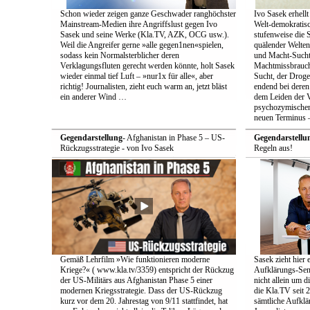
Schon wieder zeigen ganze Geschwader ranghöchster
Ivo Sasek erhellt
Mainstream-Medien ihre Angriffslust gegen Ivo
Welt-demokratisc
Sasek und seine Werke (Kla.TV, AZK, OCG usw.).
stufenweise die
Weil die Angreifer gerne »alle gegen1nen«spielen,
quälender Welten
sodass kein Normalsterblicher deren
und Macht-Sucht 
Verklagungsfluten gerecht werden könnte, holt Sasek
Machtmissbrauch
wieder einmal tief Luft – »nur1x für alle«, aber
Sucht, der Droge 
richtig! Journalisten, zieht euch warm an, jetzt bläst
endend bei deren
ein anderer Wind …
dem Leiden der Vö
psychozymischen 
neuen Terminus –
Gegendarstellung
- Afghanistan in Phase 5 – US-
Gegendarstellu
Rückzugsstrategie - von Ivo Sasek
Regeln aus!
Gemäß Lehrfilm »Wie funktionieren moderne
Sasek zieht hier 
Kriege?« ( www.kla.tv/3359) entspricht der Rückzug
Aufklärungs-Send
der US-Militärs aus Afghanistan Phase 5 einer
nicht allein um 
modernen Kriegsstrategie. Dass der US-Rückzug
die Kla.TV seit 
kurz vor dem 20. Jahrestag von 9/11 stattfindet, hat
sämtliche Aufklär