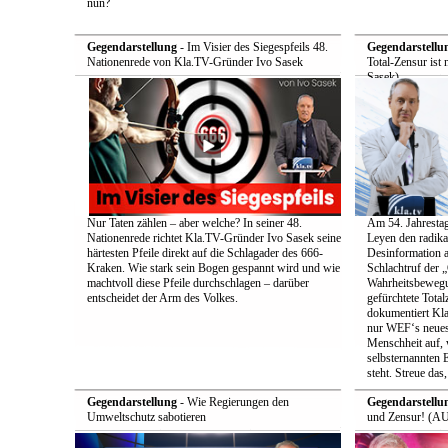
nun?
Gegendarstellung
- Im Visier des Siegespfeils 48.
Gegendarstellu
Nationenrede von Kla.TV-Gründer Ivo Sasek
Total-Zensur ist 
Sasek)
Nur Taten zählen – aber welche? In seiner 48.
Am 54. Jahrestag
Nationenrede richtet Kla.TV-Gründer Ivo Sasek seine
Leyen den radik
härtesten Pfeile direkt auf die Schlagader des 666-
Desinformation a
Kraken. Wie stark sein Bogen gespannt wird und wie
Schlachtruf der 
machtvoll diese Pfeile durchschlagen – darüber
Wahrheitsbewegun
entscheidet der Arm des Volkes.
gefürchtete Total
dokumentiert Kla
nur WEF‘s neueste
Menschheit auf, 
selbsternannten E
steht. Streue das
Gegendarstellung
- Wie Regierungen den
Gegendarstellu
Umweltschutz sabotieren
und Zensur! (AU