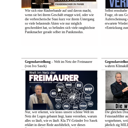
Wie sich eine Räuberbande auf und davon macht,
Selbst ernsthafte
wenn sie bei ihrem Geschäft ertappt wird, oder wie
Frage, ob uns Got
die verbrecherische Stasi kurz vor ihrem Untergang
Auferscheinung d
so viele belastende Akten wie nur möglich
erwartete Wieder
geschreddert hat, so befinden sich viele ranghöchste
»Entrückung zum
Panikmacher gerade selber im Panikmodus.
Gegendarstellung
– Welt im Netz der Freimaurer
Gegendarstellu
(von Ivo Sasek)
wahren Klimakill
Nur, wer erkennt, wie krass unsere schöne Welt im
Die gleichen Drah
Netz der Logen gebannt liegt, kann verstehen, warum
Feinstaubfilter 
alles so läuft, wie es läuft. Kla.TV-Gründer Ivo Sasek
wegnehmen, weil 
erklärt in dieser Rede ausführlich, wer dieses
jährlich zig 