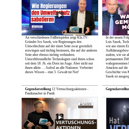
An verschiedenen Fallbeispielen zeigt Kla.TV-
In der neuen Fol
Gründer Ivo Sasek, wie Regierungen den
Lois Sasek, Toch
Umweltschutz auf der einen Seite zwar gesetzlich
wie aus einem Ei
erzwingen und tüchtig besteuern, ihn auf der anderen
Aufklärungsbeweg
Seite aber ebenso tüchtig verhindern.
zudem, wie sie a
Umweltfreundliche Technologien sind ihnen schon
permanenten Diff
seit dem 18. Jh. ein Dorn im Auge. Aber nicht nur
wahrgenommen h
ihnen allein … Aufruf an alle Nationen: Verbreitet
Attacken auf die 
dieses Wissen – eine 5. Gewalt tut Not!
Geschichte von 
Sasek ist ausges
Gegendarstellung
12 Vertuschungsaktionen -
Gegendarstellu
Panikmacher in Panik