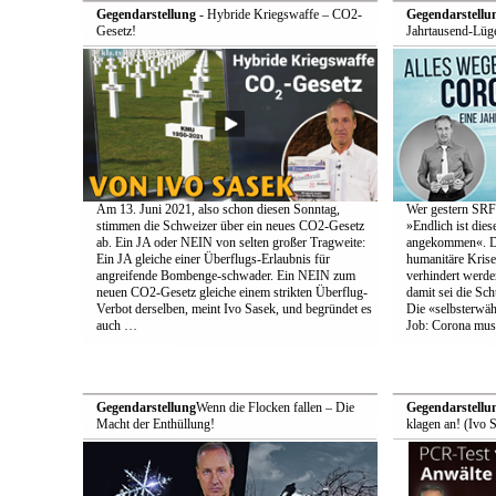
Gegendarstellung
- Hybride Kriegswaffe – CO2-
Gegendarstellu
Gesetz!
Jahrtausend-Lüge
Am 13. Juni 2021, also schon diesen Sonntag,
Wer gestern SRF-
stimmen die Schweizer über ein neues CO2-Gesetz
»Endlich ist die
ab. Ein JA oder NEIN von selten großer Tragweite:
angekommen«. Den
Ein JA gleiche einer Überflugs-Erlaubnis für
humanitäre Krise
angreifende Bombenge-schwader. Ein NEIN zum
verhindert werde
neuen CO2-Gesetz gleiche einem strikten Überflug-
damit sei die Schu
Verbot derselben, meint Ivo Sasek, und begründet es
Die «selbsterwä
auch …
Job: Corona muss
Gegendarstellung
Wenn die Flocken fallen – Die
Gegendarstellu
Macht der Enthüllung!
klagen an! (Ivo 