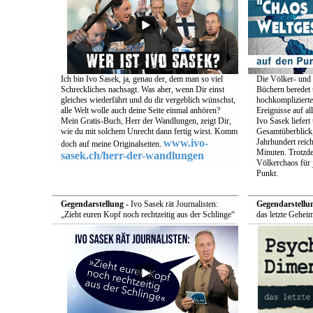
Ich bin Ivo Sasek, ja, genau der, dem man so viel
Die Völker- und 
Schreckliches nachsagt. Was aber, wenn Dir einst
Büchern beredet u
gleiches wiederfährt und du dir vergeblich wünschst,
hochkomplizierte
alle Welt wolle auch deine Seite einmal anhören?
Ereignisse auf a
Mein Gratis-Buch, Herr der Wandlungen, zeigt Dir,
Ivo Sasek liefert
wie du mit solchem Unrecht dann fertig wirst. Komm
Gesamtüberblick,
www.ivo-
Jahrhundert reich
doch auf meine Originalseiten.
Minuten. Trotzde
sasek.ch/herr-der-wandlungen
Völkerchaos für 
Punkt.
Gegendarstellung
- Ivo Sasek rät Journalisten:
Gegendarstellu
„Zieht euren Kopf noch rechtzeitig aus der Schlinge“
das letzte Gehei