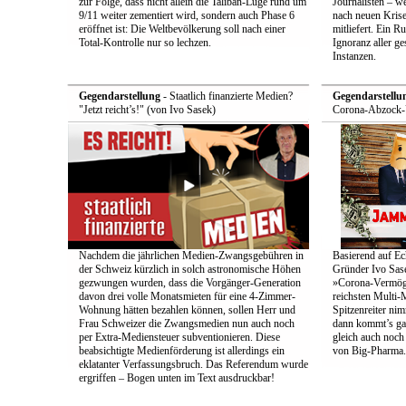
zur Folge, dass nicht allein die Taliban-Lüge rund um
Journalisten – we
9/11 weiter zementiert wird, sondern auch Phase 6
nach neuen Krise
eröffnet ist: Die Weltbevölkerung soll nach einer
mitliefert. Ein 
Total-Kontrolle nur so lechzen.
Ignoranz aller g
Instanzen.
Gegendarstellung
- Staatlich finanzierte Medien?
Gegendarstellu
"Jetzt reicht’s!" (von Ivo Sasek)
Corona-Abzock-Ü
Nachdem die jährlichen Medien-Zwangsgebühren in
Basierend auf Ec
der Schweiz kürzlich in solch astronomische Höhen
Gründer Ivo Sase
gezwungen wurden, dass die Vorgänger-Generation
»Corona-Vermög
davon drei volle Monatsmieten für eine 4-Zimmer-
reichsten Multi-M
Wohnung hätten bezahlen können, sollen Herr und
Spitzenreiter ni
Frau Schweizer die Zwangsmedien nun auch noch
dann kommt’s ga
per Extra-Mediensteuer subventionieren. Diese
gleich auch noc
beabsichtigte Medienförderung ist allerdings ein
von Big-Pharma.
eklatanter Verfassungsbruch. Das Referendum wurde
ergriffen – Bogen unten im Text ausdruckbar!