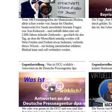
Trotz 100 Frontalangriffen der Mainstream-Medien,
Die Frage „Wer h
allein schon wieder von Januar bis Oktober,
durch geklärt. Es
beantwortet Ivo Sasek unverbittert brisante Fragen
das ist: das Leb
von 3sat-Kulturzeit – und enthüllt dabei eine seit
2.000 Jahren tickende Zeitbombe – geschärft für den
Tag, an dem die Menschheit mündig werden will.
Wem Frieden und Freiheit etwas bedeuten, verbreite
dieses Wissen – ein bislang unentrinnbar erklärtes
Blutbad kann und soll verhindert werden.
Gegendarstellung
- Was ist OCG wirklich -
Gegendarstellu
Antworten an die Deutsche Presseagentur dpa
kontert Hackeran
Wer oder was genau ist die OCG und was sind ihre
Die Server von 