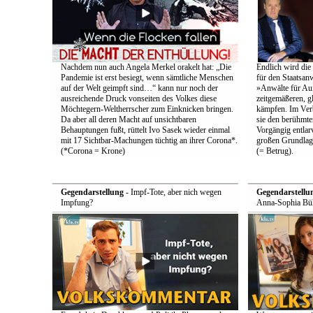
Nachdem nun auch Angela Merkel orakelt hat: „Die
Endlich wird die
Pandemie ist erst besiegt, wenn sämtliche Menschen
für den Staatsan
auf der Welt geimpft sind…“ kann nur noch der
»Anwälte für Au
ausreichende Druck vonseiten des Volkes diese
zeitgemäßeren, g
Möchtegern-Weltherrscher zum Einknicken bringen.
kämpfen. Im Ver
Da aber all deren Macht auf unsichtbaren
sie den berühmten
Behauptungen fußt, rüttelt Ivo Sasek wieder einmal
Vorgängig entlarv
mit 17 Sichtbar-Machungen tüchtig an ihrer Corona*.
großen Grundlag
(*Corona = Krone)
(= Betrug).
Gegendarstellung
- Impf-Tote, aber nich wegen
Gegendarstellu
Impfung?
Anna-Sophia Büh