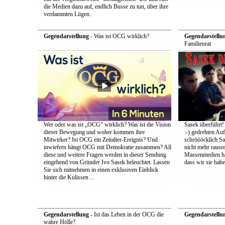
die Medien dazu auf, endlich Busse zu tun, über ihre
verdammten Lügen.
Gegendarstellung
- Was ist OCG wirklich?
Gegendarstellu
Familienrat
Wer oder was ist „OCG“ wirklich? Was ist die Vision
Sasek überführt!
dieser Bewegung und woher kommen ihre
:-) gedrehten Au
Mitwirker? Ist OCG ein Zeitalter-Ereignis? Und
schröööcklich Sa
inwiefern hängt OCG mit Demokratie zusammen? All
nicht mehr rausr
diese und weitere Fragen werden in dieser Sendung
Massenmedien hat
eingehend von Gründer Ivo Sasek beleuchtet. Lassen
dass wir sie ha
Sie sich mitnehmen in einen exklusiven Einblick
hinter die Kulissen ...
Gegendarstellung
- Ist das Leben in der OCG die
Gegendarstellu
wahre Hölle?