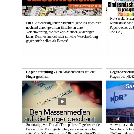
Ivo Saseks Stat
Für alle diesbezüglichen Skeptiker gebe ich auch hier
Kindesmisshandl
nochmal einen gerafften Einblick in eine
Psychoterror zu 
Verschwörung, die mir kein Mensch widerlegen
und Co.)
kann. Denn es handelt sich um eine Verschwörung
gegen mich selber als Person!
Gegendarstellung
- Den Massenmedien auf die
Gegendarstellu
Finger geschaut
Fragen des NDR
So zufällig, wie Donald Trump diese Tage keines der
Antworten zu de
Länder unter Bann gestellt hat, mit denen er selber
Verantwortlichke
seine Geschäfte treibt, so zufällig stellten diese Tage
(Stellungnahme 