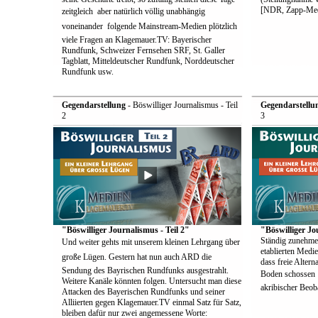
[NDR, Zapp-Med
zeitgleich  aber natürlich völlig unabhängig
voneinander  folgende Mainstream-Medien plötzlich
viele Fragen an Klagemauer.TV: Bayerischer
Rundfunk, Schweizer Fernsehen SRF, St. Galler
Tagblatt, Mitteldeutscher Rundfunk, Norddeutscher
Rundfunk usw.
Gegendarstellung
- Böswilliger Journalismus - Teil
Gegendarstellu
2
3
"Böswilliger Journalismus - Teil 2"
"Böswilliger Jo
Ständig zunehme
Und weiter gehts mit unserem kleinen Lehrgang über
etablierten Medie
große Lügen. Gestern hat nun auch ARD die
dass freie Alter
Sendung des Bayrischen Rundfunks ausgestrahlt.
Boden schossen  
Weitere Kanäle könnten folgen. Untersucht man diese
akribischer Beoba
Attacken des Bayerischen Rundfunks und seiner
Alliierten gegen Klagemauer.TV einmal Satz für Satz,
bleiben dafür nur zwei angemessene Worte: