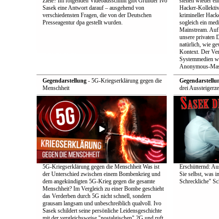
Ziele? Im folgenden Videoausschnitt gibt Gründer Ivo
stehen wieder ei
Sasek eine Antwort darauf – ausgehend von
Hacker-Kollekti
verschiedensten Fragen, die von der Deutschen
krimineller Hack
Presseagentur dpa gestellt wurden.
sogleich ein med
Mainstream. Auf 
unsere privaten D
natürlich, wie ge
Kontext. Der Verd
Systemmedien wi
Anonymous-Maske
Gegendarstellung
- 5G-Kriegserklärung gegen die
Gegendarstellu
Menschheit
drei Aussteigerz
5G-Kriegserklärung gegen die Menschheit Was ist
Erschütternd: Au
der Unterschied zwischen einem Bombenkrieg und
Sie selbst, was i
dem angekündigten 5G-Krieg gegen die gesamte
Schreckliche" Sch
Menschheit? Im Vergleich zu einer Bombe geschieht
das Verderben durch 5G nicht schnell, sondern
grausam langsam und unbeschreiblich qualvoll. Ivo
Sasek schildert seine persönliche Leidensgeschichte
mit der vergleichsweise "nostalgischen" 2G und ruft