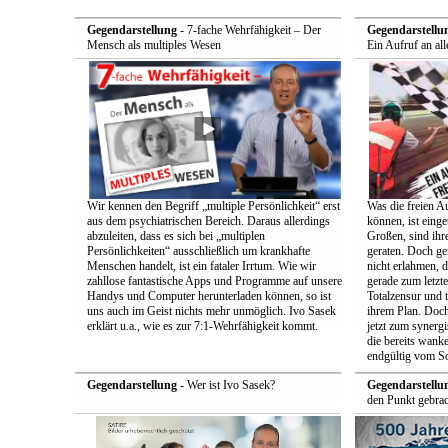
Gegendarstellung
- 7-fache Wehrfähigkeit – Der
Gegendarstellu
Mensch als multiples Wesen
Ein Aufruf an all
Wir kennen den Begriff „multiple Persönlichkeit“ erst
Was die freien A
aus dem psychiatrischen Bereich. Daraus allerdings
können, ist einge
abzuleiten, dass es sich bei „multiplen
Großen, sind ih
Persönlichkeiten“ ausschließlich um krankhafte
geraten. Doch ge
Menschen handelt, ist ein fataler Irrtum. Wie wir
nicht erlahmen, 
zahllose fantastische Apps und Programme auf unsere
gerade zum letzt
Handys und Computer herunterladen können, so ist
Totalzensur und t
uns auch im Geist nichts mehr unmöglich. Ivo Sasek
ihrem Plan. Doch
erklärt u.a., wie es zur 7:1-Wehrfähigkeit kommt.
jetzt zum synerg
die bereits wan
endgültig vom So
Gegendarstellung
- Wer ist Ivo Sasek?
Gegendarstellu
den Punkt gebrac