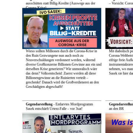
ausschütten statt Billig-Kredite (Auswege aus der
– Vorsicht: Coro
Corona-Krise)
Wieso sollten Millionen durch die Corona-Krise in
Mit diabolisch pe
den Ruin Gezwungene nun auch noch zu
Corona-Weltbetrü
Neuverschuldungen verdonnert werden, während
eifrige freie Auf
diverse Großkonzerne Billionen-Gewinne aus ein und
instrumentalisier
derselben Krise generieren? Wie unmoralisch wäre
nehmen, wo man d
das denn? Volksentscheid: Zuerst werden all diese
Sasek sie hier dar
Billionengewinne an die Ruinierten verteilt –
geschenkt! Danach wird die Großverdienerei an den
Geschädigten abgeschafft!
Gegendarstellung
- Entlarvtes Mordprogramm
Gegendarstellu
Sasek entschärft Urtext-Falle – vor 3sat!
an den BR