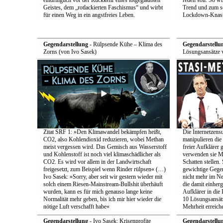
eindringlich vor der Rückkehr eines totgeglaubten
reden soll. So w
Geistes, dem „rotlackierten Faschismus“ und wirbt
Trend und zum s
für einen Weg in ein angstfreies Leben.
Lockdown-Knast
Gegendarstellung
- Rülpsende Kühe – Klima des
Gegendarstellu
Zorns (von Ivo Sasek)
Lösungsansätze 
Zitat SRF 1: »Den Klimawandel bekämpfen heißt,
Die Internetzensu
CO2, also Kohlendioxid reduzieren, wobei Methan
manipulieren di
meist vergessen wird. Das Gemisch aus Wasserstoff
freier Aufklärer 
und Kohlenstoff ist noch viel klimaschädlicher als
verwenden sie Me
CO2. Es wird vor allem in der Landwirtschaft
Schatten stellen.
freigesetzt, zum Beispiel wenn Rinder rülpsen« (…)
gewichtige Gege
Ivo Sasek: »Sorry, aber seit wir gestern wieder mit
nicht mehr im Ne
solch einem Riesen-Mainstream-Bullshit überhäuft
die damit einher
wurden, kann es für mich genauso lange keine
Aufklärer in die 
Normalität mehr geben, bis ich mir hier wieder die
10 Lösungsansätz
nötige Luft verschafft habe«
Mehrheit erreich
Gegendarstellung
- Ivo Sasek: Krisenprofite
Gegendarstellu