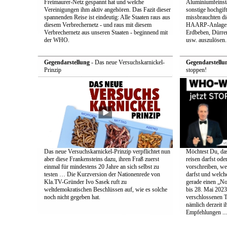
Freimaurer-Netz gespannt hat und welche
Aluminiumfeinsta
Vereinigungen ihm aktiv angehören. Das Fazit dieser
sonstige hochgift
spannenden Reise ist eindeutig: Alle Staaten raus aus
missbrauchten die
diesem Verbrechernetz - und raus mit diesem
HAARP-Anlagen 
Verbrechernetz aus unseren Staaten - beginnend mit
Erdbeben, Dürr
der WHO.
usw. auszulösen.
Gegendarstellung
- Das neue Versuchskarnickel-
Gegendarstellu
Prinzip
stoppen!
Das neue Versuchskarnickel-Prinzip verpflichtet nun
Möchtest Du, da
aber diese Frankensteins dazu, ihren Fraß zuerst
reisen darfst ode
einmal für mindestens 20 Jahre an sich selbst zu
vorschreiben, w
testen … Die Kurzversion der Nationenrede von
darfst und welc
Kla.TV-Gründer Ivo Sasek ruft zu
gerade einen „No
weltdemokratischen Beschlüssen auf, wie es solche
bis 28. Mai 2023
noch nicht gegeben hat.
verschlossenen 
nämlich derzeit i
Empfehlungen ...