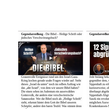
Gegendarstellung
- Die Bibel – Heilige Schrift oder
Gegendarstellu
jüdisches Verschwörungsbuch?
Grauenvolle Ereignisse rund um den Israel-Gaza-
Jede bislang bek
Krieg kochen gerade uralte Fragen wieder auf: Steht
gegenüber dem, w
dieses „Israel da unten“ noch im selben Auftrag wie
Sippenhaft zu er
das „alte Israel“, von dem wir unsere Bibel haben?
kurioserweise, o
Die einen sehen im Judentum ein auserwähltes
überhaupt abgeht
Gottesvolk, die andern eine verschwörerische
Sippenhaft-Abgr
Satanssekte. Wer die Bibel noch als „Heilige Schrift“
Sasek ein revolu
sieht, erkennt hinter dem Gott der Bibel unseren
möglichen Auswe
Schöpfer, andere den baren Teufel. Was stimmt denn
Krankenkassen-S