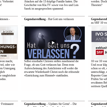
: Verbreitet
Attacken auf die 13-köpfige Familie hatten. Die
werden. Doch 
t!
Geschichte von Kla.TV sowie von Ivo und Lois
Theorien?
Sasek ist ausgesprochen spannend.
tionen -
Gegendarstellung
- Hat Gott uns verlassen
Gegendarstel
zu SRF 10 vo
avon macht,
Selbst ernsthafte Christen stellen zunehmend die
10 vor 10 von
ird, oder wie
Frage, ob uns Gott verlassen hat. Denn trotz
Und zwar klip
hrem Untergang
Auferscheinung des Antichristen will weder die
schon so oft,
glich
erwartete Wiederkunft Christi noch die erlösende
unterschlägt,
le ranghöchste
»Entrückung zum Himmel« stattfinden.
Reporter Gian
modus.
Prüfen Sie se
erwähnten Bel
seriösen Quell
r Freimaurer
Gegendarstellung
– Updates für Greta! – Die
Gegendarstel