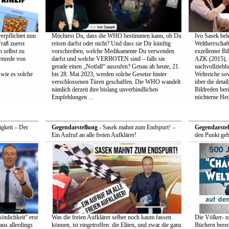
erpflichtet nun
Möchtest Du, dass die WHO bestimmen kann, ob Du
Ivo Sasek bele
Fraß zuerst
reisen darfst oder nicht? Und dass sie Dir künftig
Weltherrschaft
h selbst zu
vorschreiben, welche Medikamente Du verwenden
exzellenter Bi
enrede von
darfst und welche VERBOTEN sind – falls sie
AZK (2015), d
gerade einen „Notfall“ ausrufen? Genau ab heute, 21.
nachvollziehb
wie es solche
bis 28. Mai 2023, werden solche Gesetze hinter
Weltreiche sow
verschlossenen Türen geschaffen. Die WHO wandelt
über die detai
nämlich derzeit ihre bislang unverbindlichen
Bildreden ber
Empfehlungen ...
nüchterne Heut
gkeit – Der
Gegendarstellung
- Sasek mahnt zum Endspurt! –
Gegendarstel
Ein Aufruf an alle freien Aufklärer!
den Punkt geb
önlichkeit“ erst
Was die freien Aufklärer selber noch kaum fassen
Die Völker- u
aus allerdings
können, ist eingetroffen: die Eliten, und zwar die ganz
Büchern berede