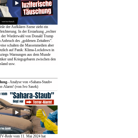
ile der Aufklärer-Szene zieht ein
eichterung. In der Erstarkung „rechter
in der Wiederwahl von Donald Trump
n Anbruch des „goldenen Zeitalters“.
weise schalten die Massenmedien aber
lötzlich auf Panik: Klima-Lockdown in
tkriegs-Warnungen aus dem Munde
itiker und Kriegsgebaren zwischen den
land usw.
lung
– Analyse von «Sahara-Staub»
ror-Alarm! (von Ivo Sasek)
.TV-Rede vom 11. Mai 2024 hat