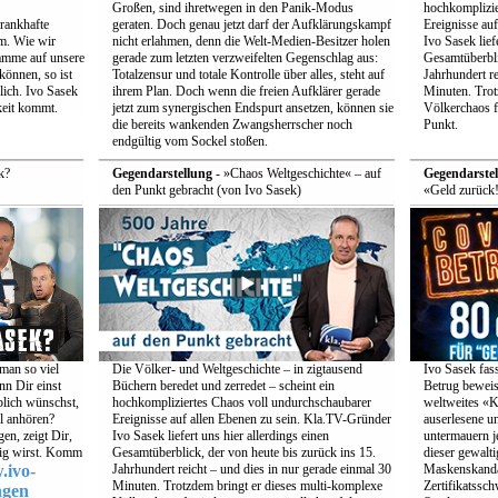
Großen, sind ihretwegen in den Panik-Modus
hochkomplizie
rankhafte
geraten. Doch genau jetzt darf der Aufklärungskampf
Ereignisse au
um. Wie wir
nicht erlahmen, denn die Welt-Medien-Besitzer holen
Ivo Sasek lief
ramme auf unsere
gerade zum letzten verzweifelten Gegenschlag aus:
Gesamtüberbli
önnen, so ist
Totalzensur und totale Kontrolle über alles, steht auf
Jahrhundert re
ich. Ivo Sasek
ihrem Plan. Doch wenn die freien Aufklärer gerade
Minuten. Trot
keit kommt.
jetzt zum synergischen Endspurt ansetzen, können sie
Völkerchaos f
die bereits wankenden Zwangsherrscher noch
Punkt.
endgültig vom Sockel stoßen.
k?
Gegendarstellung
- »Chaos Weltgeschichte« – auf
Gegendarstel
den Punkt gebracht (von Ivo Sasek)
«Geld zurück!
 man so viel
Die Völker- und Weltgeschichte – in zigtausend
Ivo Sasek fas
nn Dir einst
Büchern beredet und zerredet – scheint ein
Betrug beweis
blich wünschst,
hochkompliziertes Chaos voll undurchschaubarer
weltweites «K
al anhören?
Ereignisse auf allen Ebenen zu sein. Kla.TV-Gründer
auserlesene un
n, zeigt Dir,
Ivo Sasek liefert uns hier allerdings einen
untermauern 
tig wirst. Komm
Gesamtüberblick, der von heute bis zurück ins 15.
dieser gewalt
ivo-
Jahrhundert reicht – und dies in nur gerade einmal 30
Maskenskanda
Minuten. Trotzdem bringt er dieses multi-komplexe
Zertifikatssch
ngen