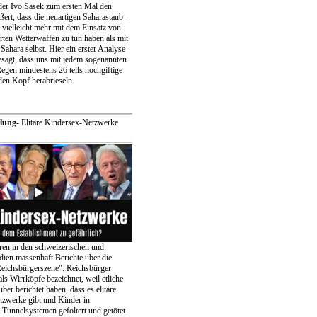
er Ivo Sasek zum ersten Mal den
ert, dass die neuartigen Saharastaub-
 vielleicht mehr mit dem Einsatz von
erten Wetterwaffen zu tun haben als mit
ahara selbst. Hier ein erster Analyse-
besagt, dass uns mit jedem sogenannten
egen mindestens 26 teils hochgiftige
den Kopf herabrieseln.
lung
- Elitäre Kindersex-Netzwerke
eren in den schweizerischen und
ien massenhaft Berichte über die
eichsbürgerszene". Reichsbürger
ls Wirrköpfe bezeichnet, weil etliche
ber berichtet haben, dass es elitäre
zwerke gibt und Kinder in
 Tunnelsystemen gefoltert und getötet