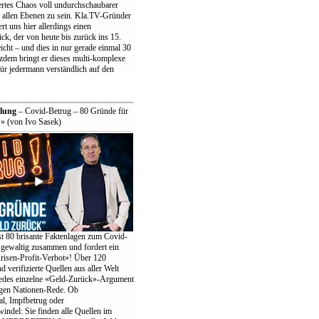
rtes Chaos voll undurchschaubarer
f allen Ebenen zu sein. Kla.TV-Gründer
ert uns hier allerdings einen
ck, der von heute bis zurück ins 15.
icht – und dies in nur gerade einmal 30
zdem bringt er dieses multi-komplexe
ür jedermann verständlich auf den
lung
– Covid-Betrug – 80 Gründe für
» (von Ivo Sasek)
st 80 brisante Faktenlagen zum Covid-
gewaltig zusammen und fordert ein
risen-Profit-Verbot»! Über 120
d verifizierte Quellen aus aller Welt
jedes einzelne «Geld-Zurück»-Argument
igen Nationen-Rede. Ob
l, Impfbetrug oder
windel: Sie finden alle Quellen im