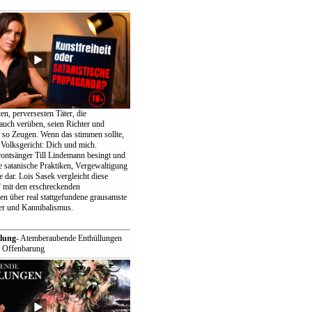
n, perversesten Täter, die
uch verüben, seien Richter und
, so Zeugen. Wenn das stimmen sollte,
 Volksgericht: Dich und mich.
ntsänger Till Lindemann besingt und
e satanische Praktiken, Vergewaltigung
 dar. Lois Sasek vergleicht diese
 mit den erschreckenden
n über real stattgefundene grausamste
r und Kannibalismus.
lung
- Atemberaubende Enthüllungen
 Offenbarung