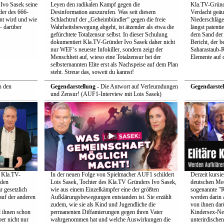
Ivo Sasek seine
Leyen den radikalen Kampf gegen die
Kla.TV-Gründ
ader des 666-
Desinformation auszurufen. Was seit diesem
Verdacht geäuß
nt wird und wie
Schlachtruf der „Geheimbündler“ gegen die freie
Niederschläge
– darüber
Wahrheitsbewegung abgeht, ist ätzender als etwa die
längst patenti
gefürchtete Totalzensur selbst. In dieser Schulung
dem Sand der S
dokumentiert Kla.TV-Gründer Ivo Sasek daher nicht
Bericht, der 
nur WEF‘s neueste Infokiller, sondern zeigt der
Saharastaub-R
Menschheit auf, wieso eine Totalzensur bei der
Elemente auf 
selbsternannten Elite erst als Nachspeise auf dem Plan
steht. Streue das, soweit du kannst!
n den
Gegendarstellung
- Die Antwort auf Verleumdungen
Gegendarstel
und Zensur! (AUF1-Interview mit Lois Sasek)
t Kla.TV-
In der neuen Folge von Spielmacher AUF1 schildert
Derzeit kursi
 den
Lois Sasek, Tochter des Kla.TV Gründers Ivo Sasek,
deutschen Med
r gesetzlich
wie aus einem Einzelkämpfer eine der größten
sogenannte "R
auf der anderen
Aufklärungsbewegungen entstanden ist. Sie erzählt
werden darin a
zudem, wie sie als Kind und Jugendliche die
von ihnen darü
 ihnen schon
permanenten Diffamierungen gegen ihren Vater
Kindersex-Net
er nicht nur
wahrgenommen hat und welche Auswirkungen die
unterirdischen