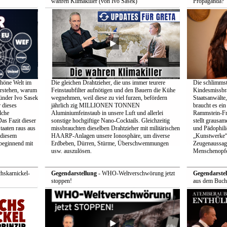
wahren Klimakiller (von Ivo Sasek)
Propaganda?
chöne Welt im
Die gleichen Drahtzieher, die uns immer teurere
Die schlimmste
erstehen, warum
Feinstaubfilter aufnötigen und den Bauern die Kühe
Kindesmissbra
ründer Ivo Sasek
wegnehmen, weil diese zu viel furzen, befördern
Staatsanwälte
r dieses
jährlich zig MILLIONEN TONNEN
braucht es ein
lche
Aluminiumfeinstaub in unsere Luft und allerlei
Rammstein-Fro
as Fazit dieser
sonstige hochgiftige Nano-Cocktails. Gleichzeitig
stellt grausam
taaten raus aus
missbrauchten dieselben Drahtzieher mit militärischen
und Pädophilie
 diesem
HAARP-Anlagen unsere Ionosphäre, um diverse
„Kunstwerke“
 beginnend mit
Erdbeben, Dürren, Stürme, Überschwemmungen
Zeugenaussage
usw. auszulösen.
Menschenopfe
hskarnickel-
Gegendarstellung
- WHO-Weltverschwörung jetzt
Gegendarstel
stoppen!
aus dem Buch