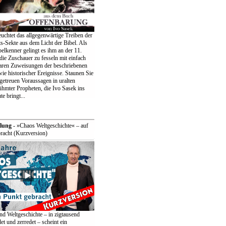
uchtet das allgegenwärtige Treiben der
s-Sekte aus dem Licht der Bibel. Als
belkenner gelingt es ihm an der 11.
ie Zuschauer zu fesseln mit einfach
aren Zuweisungen der beschriebenen
ie historischer Ereignisse. Staunen Sie
lgetreuen Voraussagen in uralten
ühmter Propheten, die Ivo Sasek ins
e bringt...
lung
- »Chaos Weltgeschichte« – auf
racht (Kurzversion)
nd Weltgeschichte – in zigtausend
t und zerredet – scheint ein