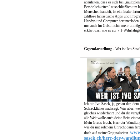
abzuleiten, dass es sich bei „multiplen
Persönlichkeiten“ ausschließlich um k
Menschen handelt, ist ein fataler Irrt
zahllose fantastische Apps und Prog
Handys und Computer herunterladen k
uns auch im Geist nichts mehr unmögl
erklärt u.a., wie es zur 7:1-Wehrfähig
Gegendarstellung
- Wer ist Ivo Sase
Ich bin Ivo Sasek, ja, genau der, dem
Schreckliches nachsagt. Was aber, we
gleiches wiederfährt und du dir verge
alle Welt wolle auch deine Seite einm
Mein Gratis-Buch, Herr der Wandlunge
wie du mit solchem Unrecht dann fer
www.
doch auf meine Originalseiten.
sasek.ch/herr-der-wandlu