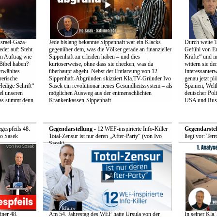
srael-Gaza-
Jede bislang bekannte Sippenhaft war ein Klacks
Durch weite Te
der auf: Steht
gegenüber dem, was die Völker gerade an finanzieller
Gefühl von Erl
en Auftrag wie
Sippenhaft zu erleiden haben – und dies
Kräfte“ und 
 Bibel haben?
kurioserweise, ohne dass sie checken, was da
wittern sie de
erwähltes
überhaupt abgeht. Nebst der Entlarvung von 12
Interessanter
rerische
Sippenhaft-Abgründen skizziert Kla.TV-Gründer Ivo
genau jetzt p
eilige Schrift“
Sasek ein revolutionär neues Gesundheitssystem – als
Spanien, Wel
el unseren
möglichen Ausweg aus der entmenschlichten
deutscher Pol
as stimmt denn
Krankenkassen-Sippenhaft.
USA und Russ
egespfeils 48.
Gegendarstellung
- 12 WEF-inspirierte Info-Killer
Gegendarstel
o Sasek
Total-Zensur ist nur deren „After-Party“ (von Ivo
liegt vor: Ter
Sasek)
iner 48.
Am 54. Jahrestag des WEF hatte Ursula von der
In seiner Kla