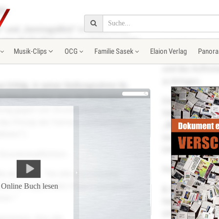
Musik-Clips
OCG
Familie Sasek
Elaion Verlag
Panora
Online Buch lesen