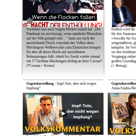
Nachdem nun auch Angela Merkel orakelt hat: „Die
Endlich wird die
Pandemie ist erst besiegt, wenn sämtliche Menschen
für den Staatsan
auf der Welt geimpft sind…“ kann nur noch der
»Anwälte für Au
ausreichende Druck vonseiten des Volkes diese
zeitgemäßeren, g
Möchtegern-Weltherrscher zum Einknicken bringen.
kämpfen. Im Ver
Da aber all deren Macht auf unsichtbaren
sie den berühmten
Behauptungen fußt, rüttelt Ivo Sasek wieder einmal
Vorgängig entlarv
mit 17 Sichtbar-Machungen tüchtig an ihrer Corona*.
großen Grundlag
(*Corona = Krone)
(= Betrug).
Gegendarstellung
- Impf-Tote, aber nich wegen
Gegendarstellu
Impfung?
Anna-Sophia Büh