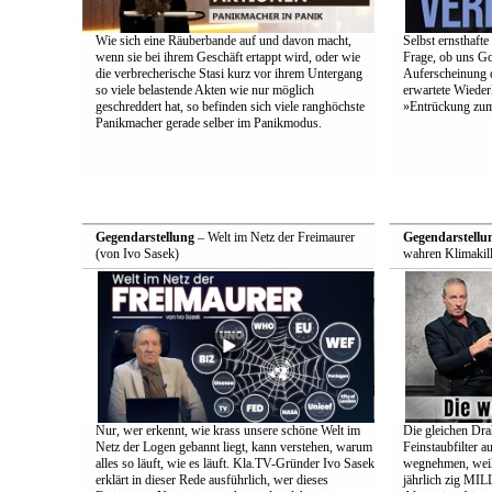
Wie sich eine Räuberbande auf und davon macht,
Selbst ernsthafte
wenn sie bei ihrem Geschäft ertappt wird, oder wie
Frage, ob uns Got
die verbrecherische Stasi kurz vor ihrem Untergang
Auferscheinung d
so viele belastende Akten wie nur möglich
erwartete Wieder
geschreddert hat, so befinden sich viele ranghöchste
»Entrückung zum
Panikmacher gerade selber im Panikmodus.
Gegendarstellung
– Welt im Netz der Freimaurer
Gegendarstellu
(von Ivo Sasek)
wahren Klimakill
Nur, wer erkennt, wie krass unsere schöne Welt im
Die gleichen Drah
Netz der Logen gebannt liegt, kann verstehen, warum
Feinstaubfilter 
alles so läuft, wie es läuft. Kla.TV-Gründer Ivo Sasek
wegnehmen, weil 
erklärt in dieser Rede ausführlich, wer dieses
jährlich zig 