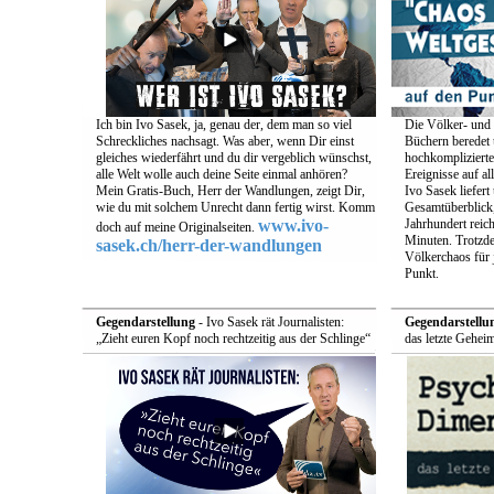
Ich bin Ivo Sasek, ja, genau der, dem man so viel
Die Völker- und 
Schreckliches nachsagt. Was aber, wenn Dir einst
Büchern beredet u
gleiches wiederfährt und du dir vergeblich wünschst,
hochkomplizierte
alle Welt wolle auch deine Seite einmal anhören?
Ereignisse auf a
Mein Gratis-Buch, Herr der Wandlungen, zeigt Dir,
Ivo Sasek liefert
wie du mit solchem Unrecht dann fertig wirst. Komm
Gesamtüberblick,
www.ivo-
Jahrhundert reich
doch auf meine Originalseiten.
Minuten. Trotzde
sasek.ch/herr-der-wandlungen
Völkerchaos für 
Punkt.
Gegendarstellung
- Ivo Sasek rät Journalisten:
Gegendarstellu
„Zieht euren Kopf noch rechtzeitig aus der Schlinge“
das letzte Gehei