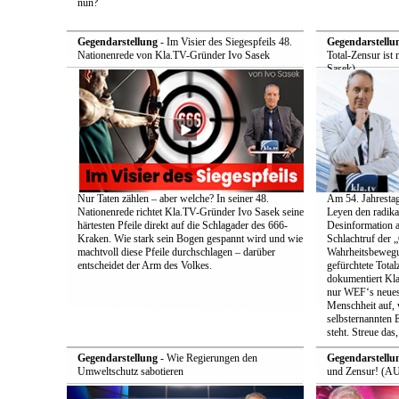
nun?
Gegendarstellung
- Im Visier des Siegespfeils 48.
Gegendarstellu
Nationenrede von Kla.TV-Gründer Ivo Sasek
Total-Zensur ist 
Sasek)
Nur Taten zählen – aber welche? In seiner 48.
Am 54. Jahrestag
Nationenrede richtet Kla.TV-Gründer Ivo Sasek seine
Leyen den radik
härtesten Pfeile direkt auf die Schlagader des 666-
Desinformation a
Kraken. Wie stark sein Bogen gespannt wird und wie
Schlachtruf der 
machtvoll diese Pfeile durchschlagen – darüber
Wahrheitsbewegun
entscheidet der Arm des Volkes.
gefürchtete Total
dokumentiert Kla
nur WEF‘s neueste
Menschheit auf, 
selbsternannten E
steht. Streue das
Gegendarstellung
- Wie Regierungen den
Gegendarstellu
Umweltschutz sabotieren
und Zensur! (AU