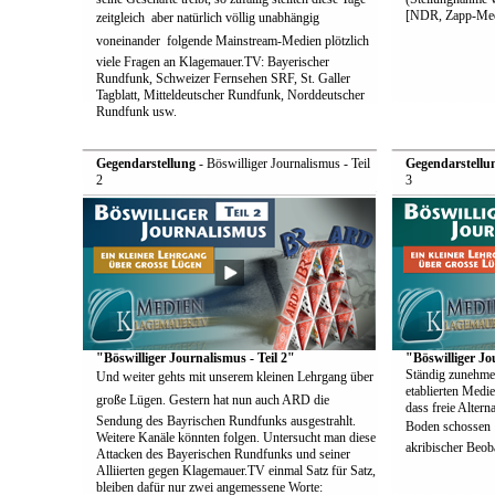
[NDR, Zapp-Med
zeitgleich  aber natürlich völlig unabhängig
voneinander  folgende Mainstream-Medien plötzlich
viele Fragen an Klagemauer.TV: Bayerischer
Rundfunk, Schweizer Fernsehen SRF, St. Galler
Tagblatt, Mitteldeutscher Rundfunk, Norddeutscher
Rundfunk usw.
Gegendarstellung
- Böswilliger Journalismus - Teil
Gegendarstellu
2
3
"Böswilliger Journalismus - Teil 2"
"Böswilliger Jo
Ständig zunehme
Und weiter gehts mit unserem kleinen Lehrgang über
etablierten Medie
große Lügen. Gestern hat nun auch ARD die
dass freie Alter
Sendung des Bayrischen Rundfunks ausgestrahlt.
Boden schossen  
Weitere Kanäle könnten folgen. Untersucht man diese
akribischer Beoba
Attacken des Bayerischen Rundfunks und seiner
Alliierten gegen Klagemauer.TV einmal Satz für Satz,
bleiben dafür nur zwei angemessene Worte: