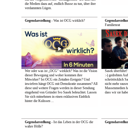
die Medien dazu auf, endlich Busse zu tun, über ihre
verdammten Lügen.
Gegendarstellung
- Was ist OCG wirklich?
Gegendarstellu
Familienrat
Wer oder was ist „OCG“ wirklich? Was ist die Vision
Sasek überführt!
dieser Bewegung und woher kommen ihre
:-) gedrehten Au
Mitwirker? Ist OCG ein Zeitalter-Ereignis? Und
schröööcklich Sa
inwiefern hängt OCG mit Demokratie zusammen? All
nicht mehr rausr
diese und weitere Fragen werden in dieser Sendung
Massenmedien hat
eingehend von Gründer Ivo Sasek beleuchtet. Lassen
dass wir sie ha
Sie sich mitnehmen in einen exklusiven Einblick
hinter die Kulissen ...
Gegendarstellung
- Ist das Leben in der OCG die
Gegendarstellu
wahre Hölle?