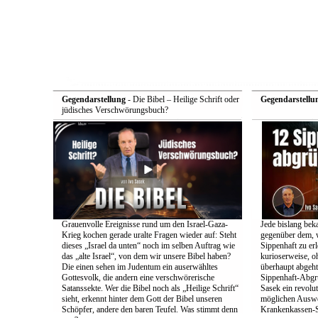
Gegendarstellung
- Die Bibel – Heilige Schrift oder
Gegendarstellu
jüdisches Verschwörungsbuch?
Grauenvolle Ereignisse rund um den Israel-Gaza-
Jede bislang bek
Krieg kochen gerade uralte Fragen wieder auf: Steht
gegenüber dem, w
dieses „Israel da unten“ noch im selben Auftrag wie
Sippenhaft zu er
das „alte Israel“, von dem wir unsere Bibel haben?
kurioserweise, o
Die einen sehen im Judentum ein auserwähltes
überhaupt abgeht
Gottesvolk, die andern eine verschwörerische
Sippenhaft-Abgr
Satanssekte. Wer die Bibel noch als „Heilige Schrift“
Sasek ein revolu
sieht, erkennt hinter dem Gott der Bibel unseren
möglichen Auswe
Schöpfer, andere den baren Teufel. Was stimmt denn
Krankenkassen-S