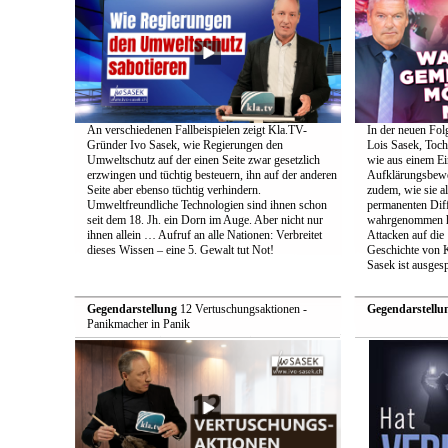
An verschiedenen Fallbeispielen zeigt Kla.TV-
In der neuen Fol
Gründer Ivo Sasek, wie Regierungen den
Lois Sasek, Toch
Umweltschutz auf der einen Seite zwar gesetzlich
wie aus einem Ei
erzwingen und tüchtig besteuern, ihn auf der anderen
Aufklärungsbeweg
Seite aber ebenso tüchtig verhindern.
zudem, wie sie a
Umweltfreundliche Technologien sind ihnen schon
permanenten Diff
seit dem 18. Jh. ein Dorn im Auge. Aber nicht nur
wahrgenommen h
ihnen allein … Aufruf an alle Nationen: Verbreitet
Attacken auf die 
dieses Wissen – eine 5. Gewalt tut Not!
Geschichte von 
Sasek ist ausges
Gegendarstellung
12 Vertuschungsaktionen -
Gegendarstellu
Panikmacher in Panik