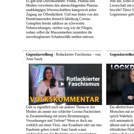
Es gab kein Durchkommen! Politik, Pharma und
Was tun, wenn e
Medien verwehrten den alarmschlagenden Pharma-
Leserschaft mit
unabhängigen Wissenschaftlern kategorisch jeden
bewirbt? Diese S
Zugang zur Öffentlichkeit. Und nun leiden von den
Gegensteuer geb
Hundertausenden dennoch fahrlässig Corona-
Geimpften bereits zahllose an schwersten
Nebenwirkungen, sterben weg wie die Fliegen,
sodass selbst die Massenmedien zumindest die
unverleugbarsten Schadensfälle melden müssen.
Gegendarstellung
- Rotlackierter Faschismus – von
Gegendarstellu
Anni Sasek
Gibt es eigentlich noch ein anderes Thema in den
Ein allerhöchstes
Medien als immer nur schlechte Corona-Nachrichten
Menschen mit zei
in Zusammenhang mit neuen Bestimmungen,
sprich Wahrheit,
Verordnungen und Verbote? Wenn es doch nur
sich automatisch 
wirklich um einen Virus, eine Krankheit oder um eine
allezeit und in a
Pandemie gehen würde! Anni Sasek warnt
öffentlichen Dis