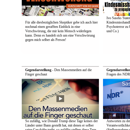
Ivo Saseks Stat
Für alle diesbezüglichen Skeptiker gebe ich auch hier
Kindesmisshandl
nochmal einen gerafften Einblick in eine
Psychoterror zu 
Verschwörung, die mir kein Mensch widerlegen
und Co.)
kann. Denn es handelt sich um eine Verschwörung
gegen mich selber als Person!
Gegendarstellung
- Den Massenmedien auf die
Gegendarstellu
Finger geschaut
Fragen des NDR
So zufällig, wie Donald Trump diese Tage keines der
Antworten zu de
Länder unter Bann gestellt hat, mit denen er selber
Verantwortlichke
seine Geschäfte treibt, so zufällig stellten diese Tage
(Stellungnahme 