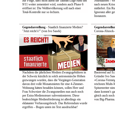
zur Folge, dass nicht allein die Taliban-Lüge rund um
Journalisten – we
9/11 weiter zementiert wird, sondern auch Phase 6
nach neuen Krise
eröffnet ist: Die Weltbevölkerung soll nach einer
mitliefert. Ein 
Total-Kontrolle nur so lechzen.
Ignoranz aller g
Instanzen.
Gegendarstellung
- Staatlich finanzierte Medien?
Gegendarstellu
"Jetzt reicht’s!" (von Ivo Sasek)
Corona-Abzock-Ü
Nachdem die jährlichen Medien-Zwangsgebühren in
Basierend auf Ec
der Schweiz kürzlich in solch astronomische Höhen
Gründer Ivo Sase
gezwungen wurden, dass die Vorgänger-Generation
»Corona-Vermög
davon drei volle Monatsmieten für eine 4-Zimmer-
reichsten Multi-M
Wohnung hätten bezahlen können, sollen Herr und
Spitzenreiter ni
Frau Schweizer die Zwangsmedien nun auch noch
dann kommt’s ga
per Extra-Mediensteuer subventionieren. Diese
gleich auch noc
beabsichtigte Medienförderung ist allerdings ein
von Big-Pharma.
eklatanter Verfassungsbruch. Das Referendum wurde
ergriffen – Bogen unten im Text ausdruckbar!