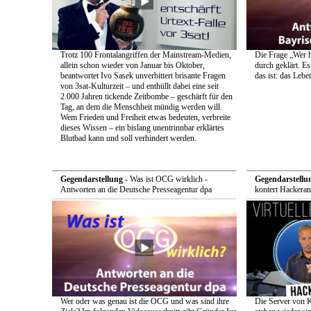
Trotz 100 Frontalangriffen der Mainstream-Medien,
Die Frage „Wer h
allein schon wieder von Januar bis Oktober,
durch geklärt. Es
beantwortet Ivo Sasek unverbittert brisante Fragen
das ist: das Leb
von 3sat-Kulturzeit – und enthüllt dabei eine seit
2.000 Jahren tickende Zeitbombe – geschärft für den
Tag, an dem die Menschheit mündig werden will.
Wem Frieden und Freiheit etwas bedeuten, verbreite
dieses Wissen – ein bislang unentrinnbar erklärtes
Blutbad kann und soll verhindert werden.
Gegendarstellung
- Was ist OCG wirklich -
Gegendarstellu
Antworten an die Deutsche Presseagentur dpa
kontert Hackeran
Wer oder was genau ist die OCG und was sind ihre
Die Server von 