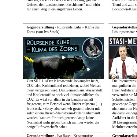
eindringlich vor der Rückkehr eines totgeglaubten
reden soll. So w
Geistes, dem „rotlackierten Faschismus“ und wirbt
Trend und zum s
für einen Weg in ein angstfreies Leben.
Lockdown-Knast
Gegendarstellung
- Rülpsende Kühe – Klima des
Gegendarstellu
Zorns (von Ivo Sasek)
Lösungsansätze 
Zitat SRF 1: »Den Klimawandel bekämpfen heißt,
Die Internetzensu
CO2, also Kohlendioxid reduzieren, wobei Methan
manipulieren di
meist vergessen wird. Das Gemisch aus Wasserstoff
freier Aufklärer 
und Kohlenstoff ist noch viel klimaschädlicher als
verwenden sie Me
CO2. Es wird vor allem in der Landwirtschaft
Schatten stellen.
freigesetzt, zum Beispiel wenn Rinder rülpsen« (…)
gewichtige Gege
Ivo Sasek: »Sorry, aber seit wir gestern wieder mit
nicht mehr im Ne
solch einem Riesen-Mainstream-Bullshit überhäuft
die damit einher
wurden, kann es für mich genauso lange keine
Aufklärer in die 
Normalität mehr geben, bis ich mir hier wieder die
10 Lösungsansätz
nötige Luft verschafft habe«
Mehrheit erreich
Gegendarstellung
- Ivo Sasek: Krisenprofite
Gegendarstellu