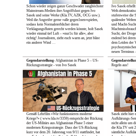
Schon wieder zeigen ganze Geschwader ranghöchster
Ivo Sasek erhellt
Mainstream-Medien ihre Angriffslust gegen Ivo
Welt-demokratisc
Sasek und seine Werke (Kla.TV, AZK, OCG usw.).
stufenweise die
Weil die Angreifer gerne »alle gegen1nen«spielen,
quälender Welten
sodass kein Normalsterblicher deren
und Macht-Sucht 
Verklagungsfluten gerecht werden könnte, holt Sasek
Machtmissbrauch
wieder einmal tief Luft – »nur1x für alle«, aber
Sucht, der Droge 
richtig! Journalisten, zieht euch warm an, jetzt bläst
endend bei deren
ein anderer Wind …
dem Leiden der Vö
psychozymischen 
neuen Terminus –
Gegendarstellung
- Afghanistan in Phase 5 – US-
Gegendarstellu
Rückzugsstrategie - von Ivo Sasek
Regeln aus!
Gemäß Lehrfilm »Wie funktionieren moderne
Sasek zieht hier 
Kriege?« ( www.kla.tv/3359) entspricht der Rückzug
Aufklärungs-Send
der US-Militärs aus Afghanistan Phase 5 einer
nicht allein um 
modernen Kriegsstrategie. Dass der US-Rückzug
die Kla.TV seit 
kurz vor dem 20. Jahrestag von 9/11 stattfindet, hat
sämtliche Aufklär