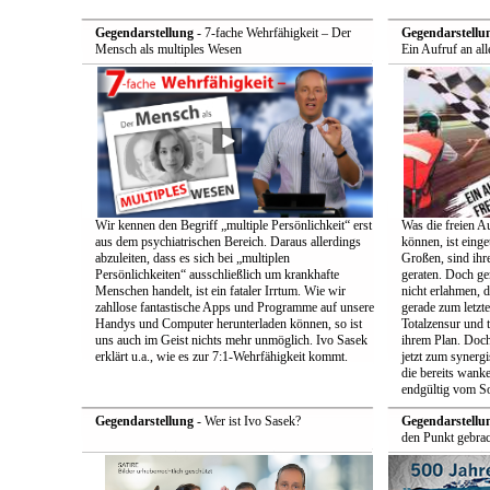
Gegendarstellung
- 7-fache Wehrfähigkeit – Der
Gegendarstellu
Mensch als multiples Wesen
Ein Aufruf an all
Wir kennen den Begriff „multiple Persönlichkeit“ erst
Was die freien A
aus dem psychiatrischen Bereich. Daraus allerdings
können, ist einge
abzuleiten, dass es sich bei „multiplen
Großen, sind ih
Persönlichkeiten“ ausschließlich um krankhafte
geraten. Doch ge
Menschen handelt, ist ein fataler Irrtum. Wie wir
nicht erlahmen, 
zahllose fantastische Apps und Programme auf unsere
gerade zum letzt
Handys und Computer herunterladen können, so ist
Totalzensur und t
uns auch im Geist nichts mehr unmöglich. Ivo Sasek
ihrem Plan. Doch
erklärt u.a., wie es zur 7:1-Wehrfähigkeit kommt.
jetzt zum synerg
die bereits wan
endgültig vom So
Gegendarstellung
- Wer ist Ivo Sasek?
Gegendarstellu
den Punkt gebrac