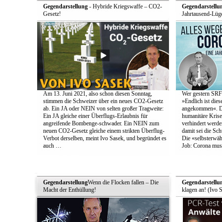
Gegendarstellung
- Hybride Kriegswaffe – CO2-
Gegendarstellu
Gesetz!
Jahrtausend-Lüge
Am 13. Juni 2021, also schon diesen Sonntag,
Wer gestern SRF-
stimmen die Schweizer über ein neues CO2-Gesetz
»Endlich ist die
ab. Ein JA oder NEIN von selten großer Tragweite:
angekommen«. Den
Ein JA gleiche einer Überflugs-Erlaubnis für
humanitäre Krise
angreifende Bombenge-schwader. Ein NEIN zum
verhindert werde
neuen CO2-Gesetz gleiche einem strikten Überflug-
damit sei die Schu
Verbot derselben, meint Ivo Sasek, und begründet es
Die «selbsterwä
auch …
Job: Corona muss
Gegendarstellung
Wenn die Flocken fallen – Die
Gegendarstellu
Macht der Enthüllung!
klagen an! (Ivo 