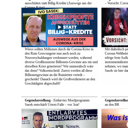
ausschütten statt Billig-Kredite (Auswege aus der
– Vorsicht: Coro
Corona-Krise)
Wieso sollten Millionen durch die Corona-Krise in
Mit diabolisch pe
den Ruin Gezwungene nun auch noch zu
Corona-Weltbetrü
Neuverschuldungen verdonnert werden, während
eifrige freie Auf
diverse Großkonzerne Billionen-Gewinne aus ein und
instrumentalisier
derselben Krise generieren? Wie unmoralisch wäre
nehmen, wo man d
das denn? Volksentscheid: Zuerst werden all diese
Sasek sie hier dar
Billionengewinne an die Ruinierten verteilt –
geschenkt! Danach wird die Großverdienerei an den
Geschädigten abgeschafft!
Gegendarstellung
- Entlarvtes Mordprogramm
Gegendarstellu
Sasek entschärft Urtext-Falle – vor 3sat!
an den BR