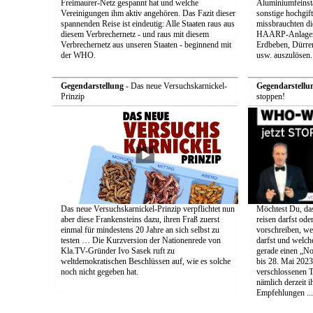
Freimaurer-Netz gespannt hat und welche
Aluminiumfeinsta
Vereinigungen ihm aktiv angehören. Das Fazit dieser
sonstige hochgift
spannenden Reise ist eindeutig: Alle Staaten raus aus
missbrauchten die
diesem Verbrechernetz - und raus mit diesem
HAARP-Anlagen 
Verbrechernetz aus unseren Staaten - beginnend mit
Erdbeben, Dürr
der WHO.
usw. auszulösen.
Gegendarstellung
- Das neue Versuchskarnickel-
Gegendarstellu
Prinzip
stoppen!
Das neue Versuchskarnickel-Prinzip verpflichtet nun
Möchtest Du, da
aber diese Frankensteins dazu, ihren Fraß zuerst
reisen darfst ode
einmal für mindestens 20 Jahre an sich selbst zu
vorschreiben, w
testen … Die Kurzversion der Nationenrede von
darfst und welc
Kla.TV-Gründer Ivo Sasek ruft zu
gerade einen „No
weltdemokratischen Beschlüssen auf, wie es solche
bis 28. Mai 2023
noch nicht gegeben hat.
verschlossenen 
nämlich derzeit i
Empfehlungen ...