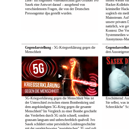
Ziele? Im folgenden Videoausschnitt gibt Gründer Ivo
stehen wieder ei
Sasek eine Antwort darauf – ausgehend von
Hacker-Kollekti
verschiedensten Fragen, die von der Deutschen
krimineller Hack
Presseagentur dpa gestellt wurden.
sogleich ein med
Mainstream. Auf 
unsere privaten D
natürlich, wie ge
Kontext. Der Verd
Systemmedien wi
Anonymous-Maske
Gegendarstellung
- 5G-Kriegserklärung gegen die
Gegendarstellu
Menschheit
drei Aussteigerz
5G-Kriegserklärung gegen die Menschheit Was ist
Erschütternd: Au
der Unterschied zwischen einem Bombenkrieg und
Sie selbst, was i
dem angekündigten 5G-Krieg gegen die gesamte
Schreckliche" Sch
Menschheit? Im Vergleich zu einer Bombe geschieht
das Verderben durch 5G nicht schnell, sondern
grausam langsam und unbeschreiblich qualvoll. Ivo
Sasek schildert seine persönliche Leidensgeschichte
mit der vergleichsweise "nostalgischen" 2G und ruft