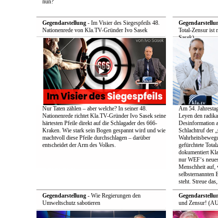
nun?
Gegendarstellung
- Im Visier des Siegespfeils 48.
Gegendarstellu
Nationenrede von Kla.TV-Gründer Ivo Sasek
Total-Zensur ist 
Sasek)
Nur Taten zählen – aber welche? In seiner 48.
Am 54. Jahrestag
Nationenrede richtet Kla.TV-Gründer Ivo Sasek seine
Leyen den radik
härtesten Pfeile direkt auf die Schlagader des 666-
Desinformation a
Kraken. Wie stark sein Bogen gespannt wird und wie
Schlachtruf der 
machtvoll diese Pfeile durchschlagen – darüber
Wahrheitsbewegun
entscheidet der Arm des Volkes.
gefürchtete Total
dokumentiert Kla
nur WEF‘s neueste
Menschheit auf, 
selbsternannten E
steht. Streue das
Gegendarstellung
- Wie Regierungen den
Gegendarstellu
Umweltschutz sabotieren
und Zensur! (AU