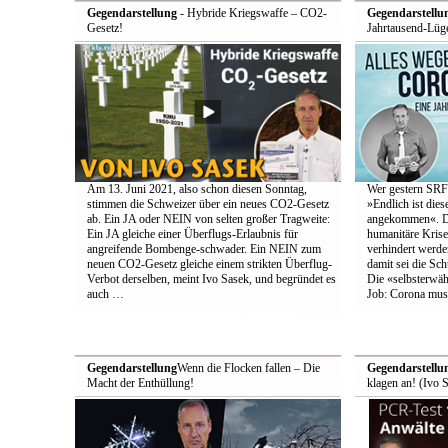
Gegendarstellung
- Hybride Kriegswaffe – CO2-
Gegendarstellu
Gesetz!
Jahrtausend-Lüge
Am 13. Juni 2021, also schon diesen Sonntag,
Wer gestern SRF-
stimmen die Schweizer über ein neues CO2-Gesetz
»Endlich ist die
ab. Ein JA oder NEIN von selten großer Tragweite:
angekommen«. Den
Ein JA gleiche einer Überflugs-Erlaubnis für
humanitäre Krise
angreifende Bombenge-schwader. Ein NEIN zum
verhindert werde
neuen CO2-Gesetz gleiche einem strikten Überflug-
damit sei die Schu
Verbot derselben, meint Ivo Sasek, und begründet es
Die «selbsterwä
auch …
Job: Corona muss
Gegendarstellung
Wenn die Flocken fallen – Die
Gegendarstellu
Macht der Enthüllung!
klagen an! (Ivo 