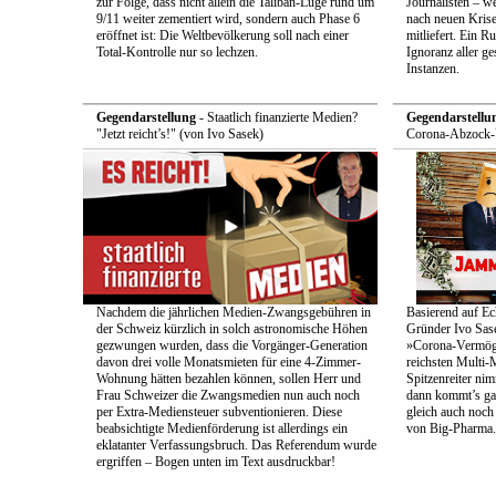
zur Folge, dass nicht allein die Taliban-Lüge rund um
Journalisten – we
9/11 weiter zementiert wird, sondern auch Phase 6
nach neuen Krise
eröffnet ist: Die Weltbevölkerung soll nach einer
mitliefert. Ein 
Total-Kontrolle nur so lechzen.
Ignoranz aller g
Instanzen.
Gegendarstellung
- Staatlich finanzierte Medien?
Gegendarstellu
"Jetzt reicht’s!" (von Ivo Sasek)
Corona-Abzock-Ü
Nachdem die jährlichen Medien-Zwangsgebühren in
Basierend auf Ec
der Schweiz kürzlich in solch astronomische Höhen
Gründer Ivo Sase
gezwungen wurden, dass die Vorgänger-Generation
»Corona-Vermög
davon drei volle Monatsmieten für eine 4-Zimmer-
reichsten Multi-M
Wohnung hätten bezahlen können, sollen Herr und
Spitzenreiter ni
Frau Schweizer die Zwangsmedien nun auch noch
dann kommt’s ga
per Extra-Mediensteuer subventionieren. Diese
gleich auch noc
beabsichtigte Medienförderung ist allerdings ein
von Big-Pharma.
eklatanter Verfassungsbruch. Das Referendum wurde
ergriffen – Bogen unten im Text ausdruckbar!