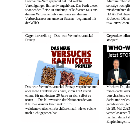
Freimaurer-Netz gespannt hat und welche
Aluminiumfeinsta
Vereinigungen ihm aktiv angehören. Das Fazit dieser
sonstige hochgift
spannenden Reise ist eindeutig: Alle Staaten raus aus
missbrauchten die
diesem Verbrechernetz - und raus mit diesem
HAARP-Anlagen 
Verbrechernetz aus unseren Staaten - beginnend mit
Erdbeben, Dürr
der WHO.
usw. auszulösen.
Gegendarstellung
- Das neue Versuchskarnickel-
Gegendarstellu
Prinzip
stoppen!
Das neue Versuchskarnickel-Prinzip verpflichtet nun
Möchtest Du, da
aber diese Frankensteins dazu, ihren Fraß zuerst
reisen darfst ode
einmal für mindestens 20 Jahre an sich selbst zu
vorschreiben, w
testen … Die Kurzversion der Nationenrede von
darfst und welc
Kla.TV-Gründer Ivo Sasek ruft zu
gerade einen „No
weltdemokratischen Beschlüssen auf, wie es solche
bis 28. Mai 2023
noch nicht gegeben hat.
verschlossenen 
nämlich derzeit i
Empfehlungen ...