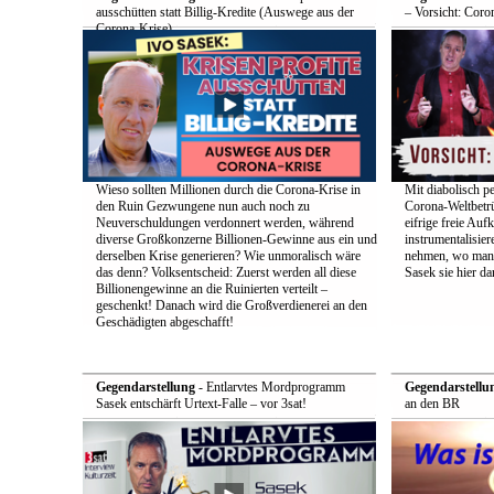
ausschütten statt Billig-Kredite (Auswege aus der
– Vorsicht: Coro
Corona-Krise)
Wieso sollten Millionen durch die Corona-Krise in
Mit diabolisch pe
den Ruin Gezwungene nun auch noch zu
Corona-Weltbetrü
Neuverschuldungen verdonnert werden, während
eifrige freie Auf
diverse Großkonzerne Billionen-Gewinne aus ein und
instrumentalisier
derselben Krise generieren? Wie unmoralisch wäre
nehmen, wo man d
das denn? Volksentscheid: Zuerst werden all diese
Sasek sie hier dar
Billionengewinne an die Ruinierten verteilt –
geschenkt! Danach wird die Großverdienerei an den
Geschädigten abgeschafft!
Gegendarstellung
- Entlarvtes Mordprogramm
Gegendarstellu
Sasek entschärft Urtext-Falle – vor 3sat!
an den BR