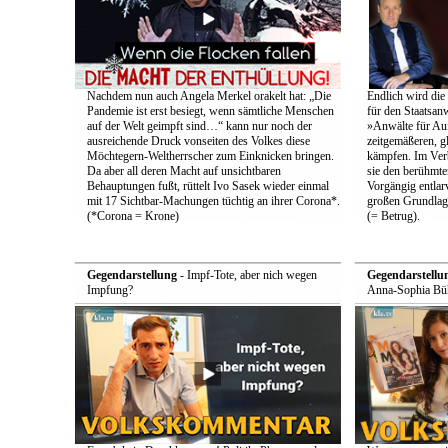
Nachdem nun auch Angela Merkel orakelt hat: „Die
Endlich wird die
Pandemie ist erst besiegt, wenn sämtliche Menschen
für den Staatsan
auf der Welt geimpft sind…“ kann nur noch der
»Anwälte für Au
ausreichende Druck vonseiten des Volkes diese
zeitgemäßeren, g
Möchtegern-Weltherrscher zum Einknicken bringen.
kämpfen. Im Ver
Da aber all deren Macht auf unsichtbaren
sie den berühmten
Behauptungen fußt, rüttelt Ivo Sasek wieder einmal
Vorgängig entlarv
mit 17 Sichtbar-Machungen tüchtig an ihrer Corona*.
großen Grundlag
(*Corona = Krone)
(= Betrug).
Gegendarstellung
- Impf-Tote, aber nich wegen
Gegendarstellu
Impfung?
Anna-Sophia Büh