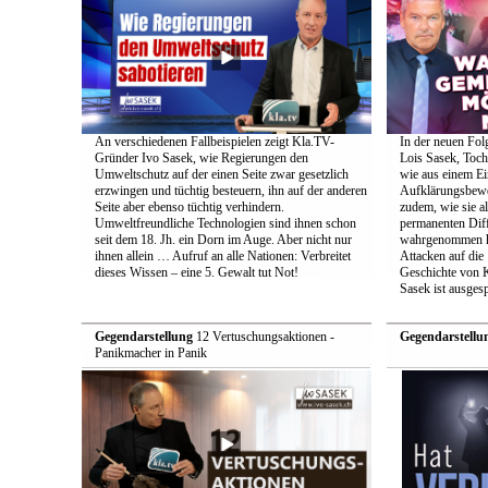
An verschiedenen Fallbeispielen zeigt Kla.TV-
In der neuen Fol
Gründer Ivo Sasek, wie Regierungen den
Lois Sasek, Toch
Umweltschutz auf der einen Seite zwar gesetzlich
wie aus einem Ei
erzwingen und tüchtig besteuern, ihn auf der anderen
Aufklärungsbeweg
Seite aber ebenso tüchtig verhindern.
zudem, wie sie a
Umweltfreundliche Technologien sind ihnen schon
permanenten Diff
seit dem 18. Jh. ein Dorn im Auge. Aber nicht nur
wahrgenommen h
ihnen allein … Aufruf an alle Nationen: Verbreitet
Attacken auf die 
dieses Wissen – eine 5. Gewalt tut Not!
Geschichte von 
Sasek ist ausges
Gegendarstellung
12 Vertuschungsaktionen -
Gegendarstellu
Panikmacher in Panik