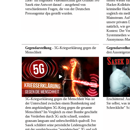
Ziele? Im folgenden Videoausschnitt gibt Gründer Ivo
stehen wieder ei
Sasek eine Antwort darauf – ausgehend von
Hacker-Kollekti
verschiedensten Fragen, die von der Deutschen
krimineller Hack
Presseagentur dpa gestellt wurden.
sogleich ein med
Mainstream. Auf 
unsere privaten D
natürlich, wie ge
Kontext. Der Verd
Systemmedien wi
Anonymous-Maske
Gegendarstellung
- 5G-Kriegserklärung gegen die
Gegendarstellu
Menschheit
drei Aussteigerz
5G-Kriegserklärung gegen die Menschheit Was ist
Erschütternd: Au
der Unterschied zwischen einem Bombenkrieg und
Sie selbst, was i
dem angekündigten 5G-Krieg gegen die gesamte
Schreckliche" Sch
Menschheit? Im Vergleich zu einer Bombe geschieht
das Verderben durch 5G nicht schnell, sondern
grausam langsam und unbeschreiblich qualvoll. Ivo
Sasek schildert seine persönliche Leidensgeschichte
mit der vergleichsweise "nostalgischen" 2G und ruft