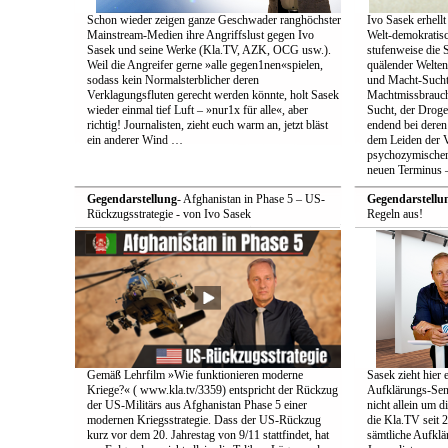
Schon wieder zeigen ganze Geschwader ranghöchster
Ivo Sasek erhellt
Mainstream-Medien ihre Angriffslust gegen Ivo
Welt-demokratisc
Sasek und seine Werke (Kla.TV, AZK, OCG usw.).
stufenweise die
Weil die Angreifer gerne »alle gegen1nen«spielen,
quälender Welten
sodass kein Normalsterblicher deren
und Macht-Sucht 
Verklagungsfluten gerecht werden könnte, holt Sasek
Machtmissbrauch
wieder einmal tief Luft – »nur1x für alle«, aber
Sucht, der Droge 
richtig! Journalisten, zieht euch warm an, jetzt bläst
endend bei deren
ein anderer Wind …
dem Leiden der Vö
psychozymischen 
neuen Terminus –
Gegendarstellung
- Afghanistan in Phase 5 – US-
Gegendarstellu
Rückzugsstrategie - von Ivo Sasek
Regeln aus!
Gemäß Lehrfilm »Wie funktionieren moderne
Sasek zieht hier 
Kriege?« ( www.kla.tv/3359) entspricht der Rückzug
Aufklärungs-Send
der US-Militärs aus Afghanistan Phase 5 einer
nicht allein um 
modernen Kriegsstrategie. Dass der US-Rückzug
die Kla.TV seit 
kurz vor dem 20. Jahrestag von 9/11 stattfindet, hat
sämtliche Aufklär