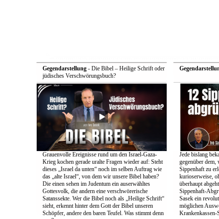
Gegendarstellung
- Die Bibel – Heilige Schrift oder
Gegendarstellu
jüdisches Verschwörungsbuch?
Grauenvolle Ereignisse rund um den Israel-Gaza-
Jede bislang bek
Krieg kochen gerade uralte Fragen wieder auf: Steht
gegenüber dem, w
dieses „Israel da unten“ noch im selben Auftrag wie
Sippenhaft zu er
das „alte Israel“, von dem wir unsere Bibel haben?
kurioserweise, o
Die einen sehen im Judentum ein auserwähltes
überhaupt abgeht
Gottesvolk, die andern eine verschwörerische
Sippenhaft-Abgr
Satanssekte. Wer die Bibel noch als „Heilige Schrift“
Sasek ein revolu
sieht, erkennt hinter dem Gott der Bibel unseren
möglichen Auswe
Schöpfer, andere den baren Teufel. Was stimmt denn
Krankenkassen-S