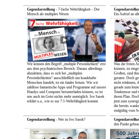
Gegendarstellung
- 7-fache Wehrfähigkeit – Der
Gegendarstellu
Mensch als multiples Wesen
Ein Aufruf an all
Wir kennen den Begriff „multiple Persönlichkeit“ erst
Was die freien A
aus dem psychiatrischen Bereich. Daraus allerdings
können, ist einge
abzuleiten, dass es sich bei „multiplen
Großen, sind ih
Persönlichkeiten“ ausschließlich um krankhafte
geraten. Doch ge
Menschen handelt, ist ein fataler Irrtum. Wie wir
nicht erlahmen, 
zahllose fantastische Apps und Programme auf unsere
gerade zum letzt
Handys und Computer herunterladen können, so ist
Totalzensur und t
uns auch im Geist nichts mehr unmöglich. Ivo Sasek
ihrem Plan. Doch
erklärt u.a., wie es zur 7:1-Wehrfähigkeit kommt.
jetzt zum synerg
die bereits wan
endgültig vom So
Gegendarstellung
- Wer ist Ivo Sasek?
Gegendarstellu
den Punkt gebrac