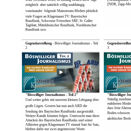
[NDR, Zapp-Med
zeitgleich  aber natürlich völlig unabhängig
voneinander  folgende Mainstream-Medien plötzlich
viele Fragen an Klagemauer.TV: Bayerischer
Rundfunk, Schweizer Fernsehen SRF, St. Galler
Tagblatt, Mitteldeutscher Rundfunk, Norddeutscher
Rundfunk usw.
Gegendarstellung
- Böswilliger Journalismus - Teil
Gegendarstellu
2
3
"Böswilliger Journalismus - Teil 2"
"Böswilliger Jo
Ständig zunehme
Und weiter gehts mit unserem kleinen Lehrgang über
etablierten Medie
große Lügen. Gestern hat nun auch ARD die
dass freie Alter
Sendung des Bayrischen Rundfunks ausgestrahlt.
Boden schossen  
Weitere Kanäle könnten folgen. Untersucht man diese
akribischer Beoba
Attacken des Bayerischen Rundfunks und seiner
Alliierten gegen Klagemauer.TV einmal Satz für Satz,
bleiben dafür nur zwei angemessene Worte: