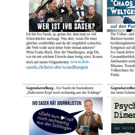
Ich bin Ivo Sasek, ja, genau der, dem man so viel
Die Völker- und 
Schreckliches nachsagt. Was aber, wenn Dir einst
Büchern beredet u
gleiches wiederfährt und du dir vergeblich wünschst,
hochkomplizierte
alle Welt wolle auch deine Seite einmal anhören?
Ereignisse auf a
Mein Gratis-Buch, Herr der Wandlungen, zeigt Dir,
Ivo Sasek liefert
wie du mit solchem Unrecht dann fertig wirst. Komm
Gesamtüberblick,
www.ivo-
Jahrhundert reich
doch auf meine Originalseiten.
Minuten. Trotzde
sasek.ch/herr-der-wandlungen
Völkerchaos für 
Punkt.
Gegendarstellung
- Ivo Sasek rät Journalisten:
Gegendarstellu
„Zieht euren Kopf noch rechtzeitig aus der Schlinge“
das letzte Gehei