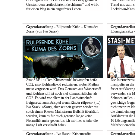
eindringlich vor der Rückkehr eines totgeglaubten
reden soll. So w
Geistes, dem „rotlackierten Faschismus“ und wirbt
Trend und zum s
für einen Weg in ein angstfreies Leben.
Lockdown-Knast
Gegendarstellung
- Rülpsende Kühe – Klima des
Gegendarstellu
Zorns (von Ivo Sasek)
Lösungsansätze 
Zitat SRF 1: »Den Klimawandel bekämpfen heißt,
Die Internetzensu
CO2, also Kohlendioxid reduzieren, wobei Methan
manipulieren di
meist vergessen wird. Das Gemisch aus Wasserstoff
freier Aufklärer 
und Kohlenstoff ist noch viel klimaschädlicher als
verwenden sie Me
CO2. Es wird vor allem in der Landwirtschaft
Schatten stellen.
freigesetzt, zum Beispiel wenn Rinder rülpsen« (…)
gewichtige Gege
Ivo Sasek: »Sorry, aber seit wir gestern wieder mit
nicht mehr im Ne
solch einem Riesen-Mainstream-Bullshit überhäuft
die damit einher
wurden, kann es für mich genauso lange keine
Aufklärer in die 
Normalität mehr geben, bis ich mir hier wieder die
10 Lösungsansätz
nötige Luft verschafft habe«
Mehrheit erreich
Gegendarstellung
- Ivo Sasek: Krisenprofite
Gegendarstellu