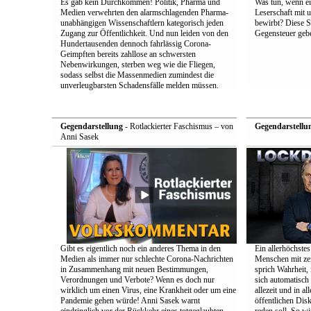
Es gab kein Durchkommen! Politik, Pharma und
Was tun, wenn e
Medien verwehrten den alarmschlagenden Pharma-
Leserschaft mit
unabhängigen Wissenschaftlern kategorisch jeden
bewirbt? Diese S
Zugang zur Öffentlichkeit. Und nun leiden von den
Gegensteuer geb
Hundertausenden dennoch fahrlässig Corona-
Geimpften bereits zahllose an schwersten
Nebenwirkungen, sterben weg wie die Fliegen,
sodass selbst die Massenmedien zumindest die
unverleugbarsten Schadensfälle melden müssen.
Gegendarstellung
- Rotlackierter Faschismus – von
Gegendarstellu
Anni Sasek
Gibt es eigentlich noch ein anderes Thema in den
Ein allerhöchstes
Medien als immer nur schlechte Corona-Nachrichten
Menschen mit zei
in Zusammenhang mit neuen Bestimmungen,
sprich Wahrheit,
Verordnungen und Verbote? Wenn es doch nur
sich automatisch 
wirklich um einen Virus, eine Krankheit oder um eine
allezeit und in a
Pandemie gehen würde! Anni Sasek warnt
öffentlichen Dis