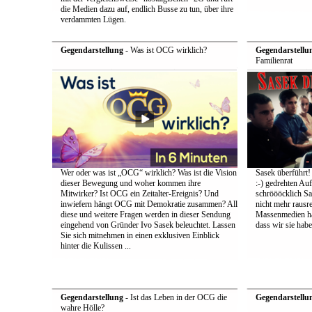
die Medien dazu auf, endlich Busse zu tun, über ihre
verdammten Lügen.
Gegendarstellung
- Was ist OCG wirklich?
Gegendarstellu
Familienrat
Wer oder was ist „OCG“ wirklich? Was ist die Vision
Sasek überführt!
dieser Bewegung und woher kommen ihre
:-) gedrehten Au
Mitwirker? Ist OCG ein Zeitalter-Ereignis? Und
schröööcklich Sa
inwiefern hängt OCG mit Demokratie zusammen? All
nicht mehr rausr
diese und weitere Fragen werden in dieser Sendung
Massenmedien hat
eingehend von Gründer Ivo Sasek beleuchtet. Lassen
dass wir sie ha
Sie sich mitnehmen in einen exklusiven Einblick
hinter die Kulissen ...
Gegendarstellung
- Ist das Leben in der OCG die
Gegendarstellu
wahre Hölle?