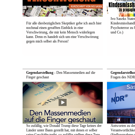
Ivo Saseks Stat
Für alle diesbezüglichen Skeptiker gebe ich auch hier
Kindesmisshandl
nochmal einen gerafften Einblick in eine
Psychoterror zu 
Verschwörung, die mir kein Mensch widerlegen
und Co.)
kann. Denn es handelt sich um eine Verschwörung
gegen mich selber als Person!
Gegendarstellung
- Den Massenmedien auf die
Gegendarstellu
Finger geschaut
Fragen des NDR
So zufällig, wie Donald Trump diese Tage keines der
Antworten zu de
Länder unter Bann gestellt hat, mit denen er selber
Verantwortlichke
seine Geschäfte treibt, so zufällig stellten diese Tage
(Stellungnahme 