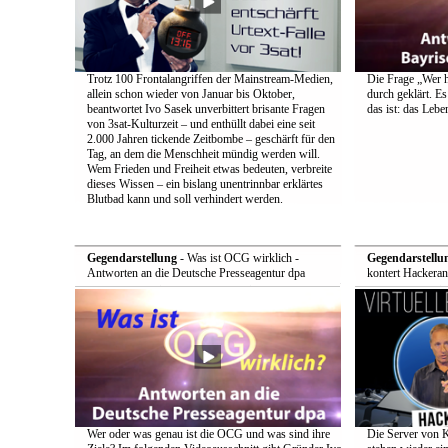
Trotz 100 Frontalangriffen der Mainstream-Medien,
Die Frage „Wer h
allein schon wieder von Januar bis Oktober,
durch geklärt. Es
beantwortet Ivo Sasek unverbittert brisante Fragen
das ist: das Leb
von 3sat-Kulturzeit – und enthüllt dabei eine seit
2.000 Jahren tickende Zeitbombe – geschärft für den
Tag, an dem die Menschheit mündig werden will.
Wem Frieden und Freiheit etwas bedeuten, verbreite
dieses Wissen – ein bislang unentrinnbar erklärtes
Blutbad kann und soll verhindert werden.
Gegendarstellung
- Was ist OCG wirklich -
Gegendarstellu
Antworten an die Deutsche Presseagentur dpa
kontert Hackeran
Wer oder was genau ist die OCG und was sind ihre
Die Server von 