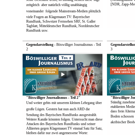
[NDR, Zapp-Med
zeitgleich  aber natürlich völlig unabhängig
voneinander  folgende Mainstream-Medien plötzlich
viele Fragen an Klagemauer.TV: Bayerischer
Rundfunk, Schweizer Fernsehen SRF, St. Galler
Tagblatt, Mitteldeutscher Rundfunk, Norddeutscher
Rundfunk usw.
Gegendarstellung
- Böswilliger Journalismus - Teil
Gegendarstellu
2
3
"Böswilliger Journalismus - Teil 2"
"Böswilliger Jo
Ständig zunehme
Und weiter gehts mit unserem kleinen Lehrgang über
etablierten Medie
große Lügen. Gestern hat nun auch ARD die
dass freie Alter
Sendung des Bayrischen Rundfunks ausgestrahlt.
Boden schossen  
Weitere Kanäle könnten folgen. Untersucht man diese
akribischer Beoba
Attacken des Bayerischen Rundfunks und seiner
Alliierten gegen Klagemauer.TV einmal Satz für Satz,
bleiben dafür nur zwei angemessene Worte: