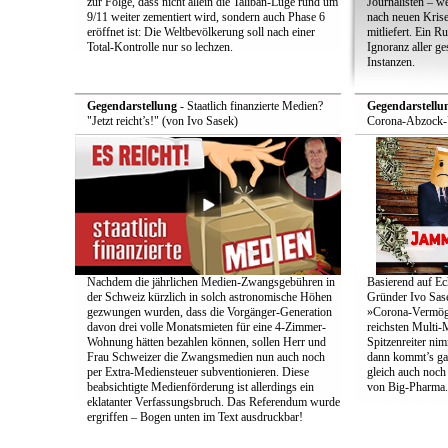
zur Folge, dass nicht allein die Taliban-Lüge rund um
Journalisten – we
9/11 weiter zementiert wird, sondern auch Phase 6
nach neuen Krise
eröffnet ist: Die Weltbevölkerung soll nach einer
mitliefert. Ein 
Total-Kontrolle nur so lechzen.
Ignoranz aller g
Instanzen.
Gegendarstellung
- Staatlich finanzierte Medien?
Gegendarstellu
"Jetzt reicht’s!" (von Ivo Sasek)
Corona-Abzock-Ü
Nachdem die jährlichen Medien-Zwangsgebühren in
Basierend auf Ec
der Schweiz kürzlich in solch astronomische Höhen
Gründer Ivo Sase
gezwungen wurden, dass die Vorgänger-Generation
»Corona-Vermög
davon drei volle Monatsmieten für eine 4-Zimmer-
reichsten Multi-M
Wohnung hätten bezahlen können, sollen Herr und
Spitzenreiter ni
Frau Schweizer die Zwangsmedien nun auch noch
dann kommt’s ga
per Extra-Mediensteuer subventionieren. Diese
gleich auch noc
beabsichtigte Medienförderung ist allerdings ein
von Big-Pharma.
eklatanter Verfassungsbruch. Das Referendum wurde
ergriffen – Bogen unten im Text ausdruckbar!