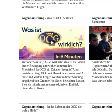
die Medien dazu auf, endlich Busse zu tun, über ihre
verdammten Lügen.
Gegendarstellung
- Was ist OCG wirklich?
Gegendarstellu
Familienrat
Wer oder was ist „OCG“ wirklich? Was ist die Vision
Sasek überführt!
dieser Bewegung und woher kommen ihre
:-) gedrehten Au
Mitwirker? Ist OCG ein Zeitalter-Ereignis? Und
schröööcklich Sa
inwiefern hängt OCG mit Demokratie zusammen? All
nicht mehr rausr
diese und weitere Fragen werden in dieser Sendung
Massenmedien hat
eingehend von Gründer Ivo Sasek beleuchtet. Lassen
dass wir sie ha
Sie sich mitnehmen in einen exklusiven Einblick
hinter die Kulissen ...
Gegendarstellung
- Ist das Leben in der OCG die
Gegendarstellu
wahre Hölle?