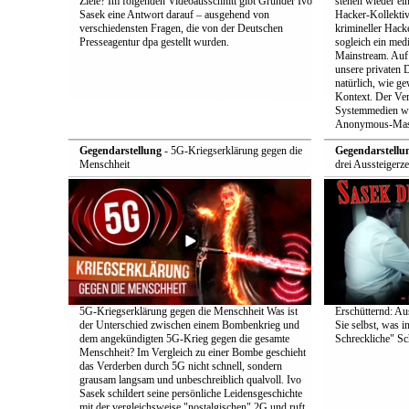
Ziele? Im folgenden Videoausschnitt gibt Gründer Ivo
stehen wieder ei
Sasek eine Antwort darauf – ausgehend von
Hacker-Kollekti
verschiedensten Fragen, die von der Deutschen
krimineller Hack
Presseagentur dpa gestellt wurden.
sogleich ein med
Mainstream. Auf 
unsere privaten D
natürlich, wie ge
Kontext. Der Verd
Systemmedien wi
Anonymous-Maske
Gegendarstellung
- 5G-Kriegserklärung gegen die
Gegendarstellu
Menschheit
drei Aussteigerz
5G-Kriegserklärung gegen die Menschheit Was ist
Erschütternd: Au
der Unterschied zwischen einem Bombenkrieg und
Sie selbst, was i
dem angekündigten 5G-Krieg gegen die gesamte
Schreckliche" Sch
Menschheit? Im Vergleich zu einer Bombe geschieht
das Verderben durch 5G nicht schnell, sondern
grausam langsam und unbeschreiblich qualvoll. Ivo
Sasek schildert seine persönliche Leidensgeschichte
mit der vergleichsweise "nostalgischen" 2G und ruft