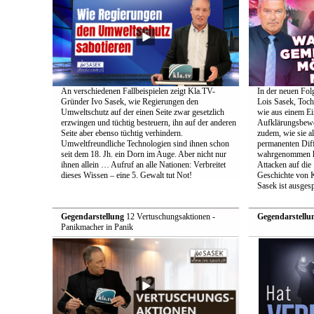
An verschiedenen Fallbeispielen zeigt Kla.TV-
In der neuen Fol
Gründer Ivo Sasek, wie Regierungen den
Lois Sasek, Toch
Umweltschutz auf der einen Seite zwar gesetzlich
wie aus einem Ei
erzwingen und tüchtig besteuern, ihn auf der anderen
Aufklärungsbeweg
Seite aber ebenso tüchtig verhindern.
zudem, wie sie a
Umweltfreundliche Technologien sind ihnen schon
permanenten Diff
seit dem 18. Jh. ein Dorn im Auge. Aber nicht nur
wahrgenommen h
ihnen allein … Aufruf an alle Nationen: Verbreitet
Attacken auf die 
dieses Wissen – eine 5. Gewalt tut Not!
Geschichte von 
Sasek ist ausges
Gegendarstellung
12 Vertuschungsaktionen -
Gegendarstellu
Panikmacher in Panik