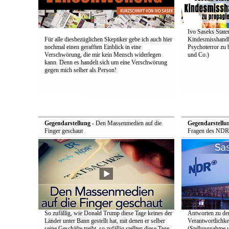
Ivo Saseks Stat
Für alle diesbezüglichen Skeptiker gebe ich auch hier
Kindesmisshandl
nochmal einen gerafften Einblick in eine
Psychoterror zu 
Verschwörung, die mir kein Mensch widerlegen
und Co.)
kann. Denn es handelt sich um eine Verschwörung
gegen mich selber als Person!
Gegendarstellung
- Den Massenmedien auf die
Gegendarstellu
Finger geschaut
Fragen des NDR
So zufällig, wie Donald Trump diese Tage keines der
Antworten zu de
Länder unter Bann gestellt hat, mit denen er selber
Verantwortlichke
seine Geschäfte treibt, so zufällig stellten diese Tage
(Stellungnahme 