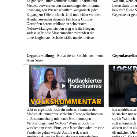
Es gab kein Durchkommen! Politik, Pharma und
Was tun, wenn e
Medien verwehrten den alarmschlagenden Pharma-
Leserschaft mit
unabhängigen Wissenschaftlern kategorisch jeden
bewirbt? Diese S
Zugang zur Öffentlichkeit. Und nun leiden von den
Gegensteuer geb
Hundertausenden dennoch fahrlässig Corona-
Geimpften bereits zahllose an schwersten
Nebenwirkungen, sterben weg wie die Fliegen,
sodass selbst die Massenmedien zumindest die
unverleugbarsten Schadensfälle melden müssen.
Gegendarstellung
- Rotlackierter Faschismus – von
Gegendarstellu
Anni Sasek
Gibt es eigentlich noch ein anderes Thema in den
Ein allerhöchstes
Medien als immer nur schlechte Corona-Nachrichten
Menschen mit zei
in Zusammenhang mit neuen Bestimmungen,
sprich Wahrheit,
Verordnungen und Verbote? Wenn es doch nur
sich automatisch 
wirklich um einen Virus, eine Krankheit oder um eine
allezeit und in a
Pandemie gehen würde! Anni Sasek warnt
öffentlichen Dis