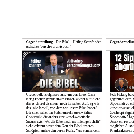
Gegendarstellung
- Die Bibel – Heilige Schrift oder
Gegendarstellu
jüdisches Verschwörungsbuch?
Grauenvolle Ereignisse rund um den Israel-Gaza-
Jede bislang bek
Krieg kochen gerade uralte Fragen wieder auf: Steht
gegenüber dem, w
dieses „Israel da unten“ noch im selben Auftrag wie
Sippenhaft zu er
das „alte Israel“, von dem wir unsere Bibel haben?
kurioserweise, o
Die einen sehen im Judentum ein auserwähltes
überhaupt abgeht
Gottesvolk, die andern eine verschwörerische
Sippenhaft-Abgr
Satanssekte. Wer die Bibel noch als „Heilige Schrift“
Sasek ein revolu
sieht, erkennt hinter dem Gott der Bibel unseren
möglichen Auswe
Schöpfer, andere den baren Teufel. Was stimmt denn
Krankenkassen-S