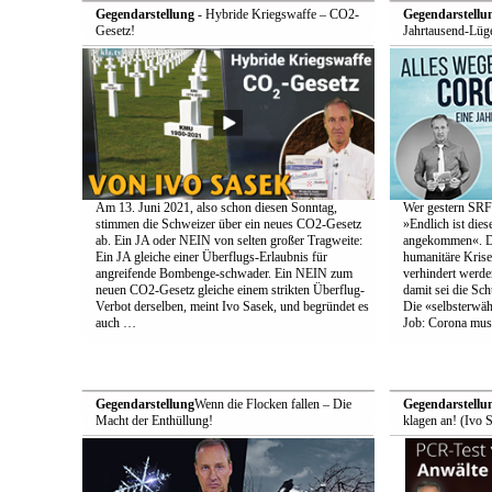
Gegendarstellung
- Hybride Kriegswaffe – CO2-
Gegendarstellu
Gesetz!
Jahrtausend-Lüge
Am 13. Juni 2021, also schon diesen Sonntag,
Wer gestern SRF-
stimmen die Schweizer über ein neues CO2-Gesetz
»Endlich ist die
ab. Ein JA oder NEIN von selten großer Tragweite:
angekommen«. Den
Ein JA gleiche einer Überflugs-Erlaubnis für
humanitäre Krise
angreifende Bombenge-schwader. Ein NEIN zum
verhindert werde
neuen CO2-Gesetz gleiche einem strikten Überflug-
damit sei die Schu
Verbot derselben, meint Ivo Sasek, und begründet es
Die «selbsterwä
auch …
Job: Corona muss
Gegendarstellung
Wenn die Flocken fallen – Die
Gegendarstellu
Macht der Enthüllung!
klagen an! (Ivo 