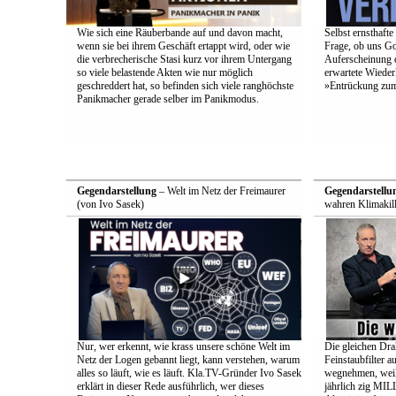
Wie sich eine Räuberbande auf und davon macht,
Selbst ernsthafte
wenn sie bei ihrem Geschäft ertappt wird, oder wie
Frage, ob uns Got
die verbrecherische Stasi kurz vor ihrem Untergang
Auferscheinung d
so viele belastende Akten wie nur möglich
erwartete Wieder
geschreddert hat, so befinden sich viele ranghöchste
»Entrückung zum
Panikmacher gerade selber im Panikmodus.
Gegendarstellung
– Welt im Netz der Freimaurer
Gegendarstellu
(von Ivo Sasek)
wahren Klimakill
Nur, wer erkennt, wie krass unsere schöne Welt im
Die gleichen Drah
Netz der Logen gebannt liegt, kann verstehen, warum
Feinstaubfilter 
alles so läuft, wie es läuft. Kla.TV-Gründer Ivo Sasek
wegnehmen, weil 
erklärt in dieser Rede ausführlich, wer dieses
jährlich zig 