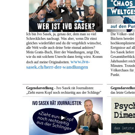
Ich bin Ivo Sasek, ja, genau der, dem man so viel
Die Völker- und 
Schreckliches nachsagt. Was aber, wenn Dir einst
Büchern beredet u
gleiches wiederfährt und du dir vergeblich wünschst,
hochkomplizierte
alle Welt wolle auch deine Seite einmal anhören?
Ereignisse auf a
Mein Gratis-Buch, Herr der Wandlungen, zeigt Dir,
Ivo Sasek liefert
wie du mit solchem Unrecht dann fertig wirst. Komm
Gesamtüberblick,
www.ivo-
Jahrhundert reich
doch auf meine Originalseiten.
Minuten. Trotzde
sasek.ch/herr-der-wandlungen
Völkerchaos für 
Punkt.
Gegendarstellung
- Ivo Sasek rät Journalisten:
Gegendarstellu
„Zieht euren Kopf noch rechtzeitig aus der Schlinge“
das letzte Gehei