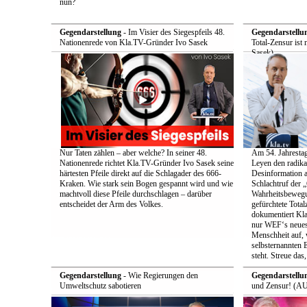
nun?
Gegendarstellung
- Im Visier des Siegespfeils 48.
Gegendarstellu
Nationenrede von Kla.TV-Gründer Ivo Sasek
Total-Zensur ist 
Sasek)
Nur Taten zählen – aber welche? In seiner 48.
Am 54. Jahrestag
Nationenrede richtet Kla.TV-Gründer Ivo Sasek seine
Leyen den radik
härtesten Pfeile direkt auf die Schlagader des 666-
Desinformation a
Kraken. Wie stark sein Bogen gespannt wird und wie
Schlachtruf der 
machtvoll diese Pfeile durchschlagen – darüber
Wahrheitsbewegun
entscheidet der Arm des Volkes.
gefürchtete Total
dokumentiert Kla
nur WEF‘s neueste
Menschheit auf, 
selbsternannten E
steht. Streue das
Gegendarstellung
- Wie Regierungen den
Gegendarstellu
Umweltschutz sabotieren
und Zensur! (AU