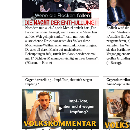
Nachdem nun auch Angela Merkel orakelt hat: „Die
Endlich wird die
Pandemie ist erst besiegt, wenn sämtliche Menschen
für den Staatsan
auf der Welt geimpft sind…“ kann nur noch der
»Anwälte für Au
ausreichende Druck vonseiten des Volkes diese
zeitgemäßeren, g
Möchtegern-Weltherrscher zum Einknicken bringen.
kämpfen. Im Ver
Da aber all deren Macht auf unsichtbaren
sie den berühmten
Behauptungen fußt, rüttelt Ivo Sasek wieder einmal
Vorgängig entlarv
mit 17 Sichtbar-Machungen tüchtig an ihrer Corona*.
großen Grundlag
(*Corona = Krone)
(= Betrug).
Gegendarstellung
- Impf-Tote, aber nich wegen
Gegendarstellu
Impfung?
Anna-Sophia Büh