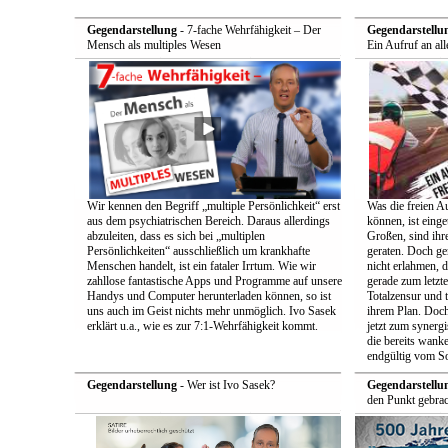
Gegendarstellung
- 7-fache Wehrfähigkeit – Der
Gegendarstellu
Mensch als multiples Wesen
Ein Aufruf an all
Wir kennen den Begriff „multiple Persönlichkeit“ erst
Was die freien A
aus dem psychiatrischen Bereich. Daraus allerdings
können, ist einge
abzuleiten, dass es sich bei „multiplen
Großen, sind ih
Persönlichkeiten“ ausschließlich um krankhafte
geraten. Doch ge
Menschen handelt, ist ein fataler Irrtum. Wie wir
nicht erlahmen, 
zahllose fantastische Apps und Programme auf unsere
gerade zum letzt
Handys und Computer herunterladen können, so ist
Totalzensur und t
uns auch im Geist nichts mehr unmöglich. Ivo Sasek
ihrem Plan. Doch
erklärt u.a., wie es zur 7:1-Wehrfähigkeit kommt.
jetzt zum synerg
die bereits wan
endgültig vom So
Gegendarstellung
- Wer ist Ivo Sasek?
Gegendarstellu
den Punkt gebrac