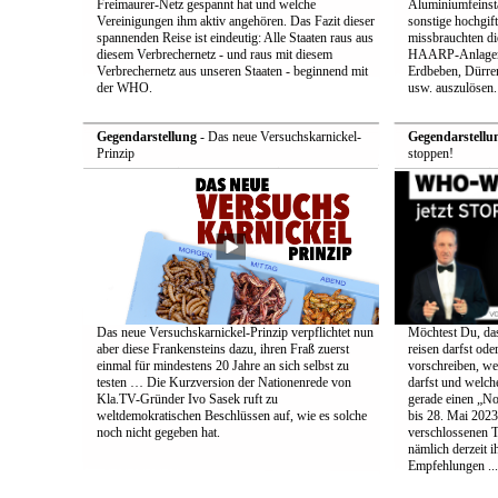
Freimaurer-Netz gespannt hat und welche
Aluminiumfeinsta
Vereinigungen ihm aktiv angehören. Das Fazit dieser
sonstige hochgift
spannenden Reise ist eindeutig: Alle Staaten raus aus
missbrauchten die
diesem Verbrechernetz - und raus mit diesem
HAARP-Anlagen 
Verbrechernetz aus unseren Staaten - beginnend mit
Erdbeben, Dürr
der WHO.
usw. auszulösen.
Gegendarstellung
- Das neue Versuchskarnickel-
Gegendarstellu
Prinzip
stoppen!
Das neue Versuchskarnickel-Prinzip verpflichtet nun
Möchtest Du, da
aber diese Frankensteins dazu, ihren Fraß zuerst
reisen darfst ode
einmal für mindestens 20 Jahre an sich selbst zu
vorschreiben, w
testen … Die Kurzversion der Nationenrede von
darfst und welc
Kla.TV-Gründer Ivo Sasek ruft zu
gerade einen „No
weltdemokratischen Beschlüssen auf, wie es solche
bis 28. Mai 2023
noch nicht gegeben hat.
verschlossenen 
nämlich derzeit i
Empfehlungen ...