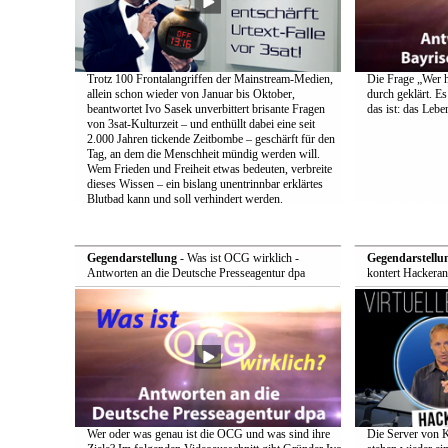
Trotz 100 Frontalangriffen der Mainstream-Medien,
Die Frage „Wer h
allein schon wieder von Januar bis Oktober,
durch geklärt. Es
beantwortet Ivo Sasek unverbittert brisante Fragen
das ist: das Leb
von 3sat-Kulturzeit – und enthüllt dabei eine seit
2.000 Jahren tickende Zeitbombe – geschärft für den
Tag, an dem die Menschheit mündig werden will.
Wem Frieden und Freiheit etwas bedeuten, verbreite
dieses Wissen – ein bislang unentrinnbar erklärtes
Blutbad kann und soll verhindert werden.
Gegendarstellung
- Was ist OCG wirklich -
Gegendarstellu
Antworten an die Deutsche Presseagentur dpa
kontert Hackeran
Wer oder was genau ist die OCG und was sind ihre
Die Server von 