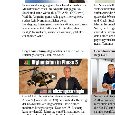
Schon wieder zeigen ganze Geschwader ranghöchster
Ivo Sasek erhellt
Mainstream-Medien ihre Angriffslust gegen Ivo
Welt-demokratisc
Sasek und seine Werke (Kla.TV, AZK, OCG usw.).
stufenweise die
Weil die Angreifer gerne »alle gegen1nen«spielen,
quälender Welten
sodass kein Normalsterblicher deren
und Macht-Sucht 
Verklagungsfluten gerecht werden könnte, holt Sasek
Machtmissbrauch
wieder einmal tief Luft – »nur1x für alle«, aber
Sucht, der Droge 
richtig! Journalisten, zieht euch warm an, jetzt bläst
endend bei deren
ein anderer Wind …
dem Leiden der Vö
psychozymischen 
neuen Terminus –
Gegendarstellung
- Afghanistan in Phase 5 – US-
Gegendarstellu
Rückzugsstrategie - von Ivo Sasek
Regeln aus!
Gemäß Lehrfilm »Wie funktionieren moderne
Sasek zieht hier 
Kriege?« ( www.kla.tv/3359) entspricht der Rückzug
Aufklärungs-Send
der US-Militärs aus Afghanistan Phase 5 einer
nicht allein um 
modernen Kriegsstrategie. Dass der US-Rückzug
die Kla.TV seit 
kurz vor dem 20. Jahrestag von 9/11 stattfindet, hat
sämtliche Aufklär