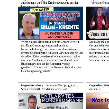
ausschütten statt Billig-Kredite (Auswege aus der
– Vorsicht: Coro
Corona-Krise)
Wieso sollten Millionen durch die Corona-Krise in
Mit diabolisch pe
den Ruin Gezwungene nun auch noch zu
Corona-Weltbetrü
Neuverschuldungen verdonnert werden, während
eifrige freie Auf
diverse Großkonzerne Billionen-Gewinne aus ein und
instrumentalisier
derselben Krise generieren? Wie unmoralisch wäre
nehmen, wo man d
das denn? Volksentscheid: Zuerst werden all diese
Sasek sie hier dar
Billionengewinne an die Ruinierten verteilt –
geschenkt! Danach wird die Großverdienerei an den
Geschädigten abgeschafft!
Gegendarstellung
- Entlarvtes Mordprogramm
Gegendarstellu
Sasek entschärft Urtext-Falle – vor 3sat!
an den BR