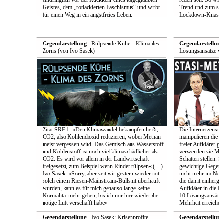
eindringlich vor der Rückkehr eines totgeglaubten
reden soll. So w
Geistes, dem „rotlackierten Faschismus“ und wirbt
Trend und zum s
für einen Weg in ein angstfreies Leben.
Lockdown-Knast
Gegendarstellung
- Rülpsende Kühe – Klima des
Gegendarstellu
Zorns (von Ivo Sasek)
Lösungsansätze 
Zitat SRF 1: »Den Klimawandel bekämpfen heißt,
Die Internetzensu
CO2, also Kohlendioxid reduzieren, wobei Methan
manipulieren di
meist vergessen wird. Das Gemisch aus Wasserstoff
freier Aufklärer 
und Kohlenstoff ist noch viel klimaschädlicher als
verwenden sie Me
CO2. Es wird vor allem in der Landwirtschaft
Schatten stellen.
freigesetzt, zum Beispiel wenn Rinder rülpsen« (…)
gewichtige Gege
Ivo Sasek: »Sorry, aber seit wir gestern wieder mit
nicht mehr im Ne
solch einem Riesen-Mainstream-Bullshit überhäuft
die damit einher
wurden, kann es für mich genauso lange keine
Aufklärer in die 
Normalität mehr geben, bis ich mir hier wieder die
10 Lösungsansätz
nötige Luft verschafft habe«
Mehrheit erreich
Gegendarstellung
- Ivo Sasek: Krisenprofite
Gegendarstellu