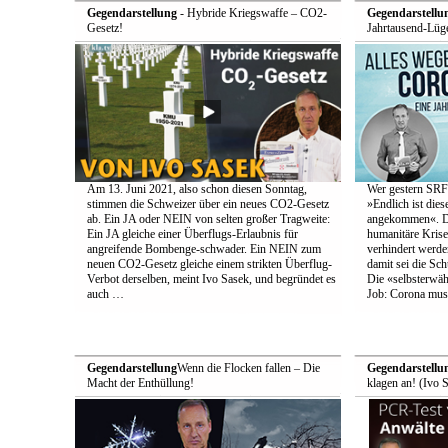
Gegendarstellung
- Hybride Kriegswaffe – CO2-
Gegendarstellu
Gesetz!
Jahrtausend-Lüge
Am 13. Juni 2021, also schon diesen Sonntag,
Wer gestern SRF-
stimmen die Schweizer über ein neues CO2-Gesetz
»Endlich ist die
ab. Ein JA oder NEIN von selten großer Tragweite:
angekommen«. Den
Ein JA gleiche einer Überflugs-Erlaubnis für
humanitäre Krise
angreifende Bombenge-schwader. Ein NEIN zum
verhindert werde
neuen CO2-Gesetz gleiche einem strikten Überflug-
damit sei die Schu
Verbot derselben, meint Ivo Sasek, und begründet es
Die «selbsterwä
auch …
Job: Corona muss
Gegendarstellung
Wenn die Flocken fallen – Die
Gegendarstellu
Macht der Enthüllung!
klagen an! (Ivo 