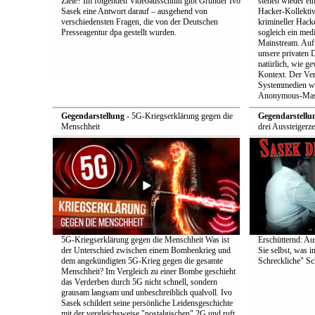
Ziele? Im folgenden Videoausschnitt gibt Gründer Ivo
stehen wieder ei
Sasek eine Antwort darauf – ausgehend von
Hacker-Kollekti
verschiedensten Fragen, die von der Deutschen
krimineller Hack
Presseagentur dpa gestellt wurden.
sogleich ein med
Mainstream. Auf 
unsere privaten D
natürlich, wie ge
Kontext. Der Verd
Systemmedien wi
Anonymous-Maske
Gegendarstellung
- 5G-Kriegserklärung gegen die
Gegendarstellu
Menschheit
drei Aussteigerz
5G-Kriegserklärung gegen die Menschheit Was ist
Erschütternd: Au
der Unterschied zwischen einem Bombenkrieg und
Sie selbst, was i
dem angekündigten 5G-Krieg gegen die gesamte
Schreckliche" Sch
Menschheit? Im Vergleich zu einer Bombe geschieht
das Verderben durch 5G nicht schnell, sondern
grausam langsam und unbeschreiblich qualvoll. Ivo
Sasek schildert seine persönliche Leidensgeschichte
mit der vergleichsweise "nostalgischen" 2G und ruft