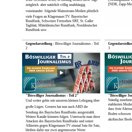
[NDR, Zapp-Med
zeitgleich  aber natürlich völlig unabhängig
voneinander  folgende Mainstream-Medien plötzlich
viele Fragen an Klagemauer.TV: Bayerischer
Rundfunk, Schweizer Fernsehen SRF, St. Galler
Tagblatt, Mitteldeutscher Rundfunk, Norddeutscher
Rundfunk usw.
Gegendarstellung
- Böswilliger Journalismus - Teil
Gegendarstellu
2
3
"Böswilliger Journalismus - Teil 2"
"Böswilliger Jo
Ständig zunehme
Und weiter gehts mit unserem kleinen Lehrgang über
etablierten Medie
große Lügen. Gestern hat nun auch ARD die
dass freie Alter
Sendung des Bayrischen Rundfunks ausgestrahlt.
Boden schossen  
Weitere Kanäle könnten folgen. Untersucht man diese
akribischer Beoba
Attacken des Bayerischen Rundfunks und seiner
Alliierten gegen Klagemauer.TV einmal Satz für Satz,
bleiben dafür nur zwei angemessene Worte: