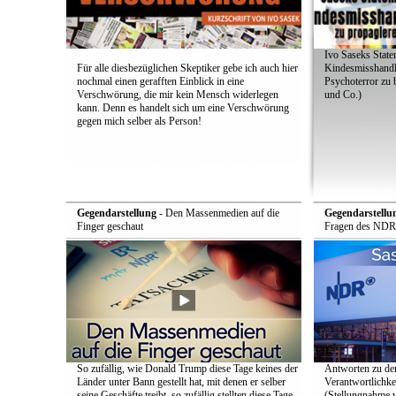
Ivo Saseks Stat
Für alle diesbezüglichen Skeptiker gebe ich auch hier
Kindesmisshandl
nochmal einen gerafften Einblick in eine
Psychoterror zu 
Verschwörung, die mir kein Mensch widerlegen
und Co.)
kann. Denn es handelt sich um eine Verschwörung
gegen mich selber als Person!
Gegendarstellung
- Den Massenmedien auf die
Gegendarstellu
Finger geschaut
Fragen des NDR
So zufällig, wie Donald Trump diese Tage keines der
Antworten zu de
Länder unter Bann gestellt hat, mit denen er selber
Verantwortlichke
seine Geschäfte treibt, so zufällig stellten diese Tage
(Stellungnahme 