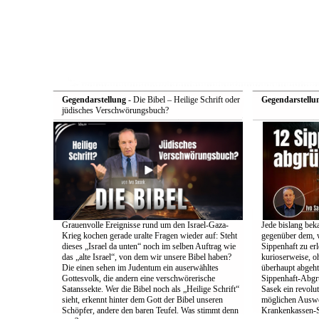
Gegendarstellung
- Die Bibel – Heilige Schrift oder
Gegendarstellu
jüdisches Verschwörungsbuch?
Grauenvolle Ereignisse rund um den Israel-Gaza-
Jede bislang bek
Krieg kochen gerade uralte Fragen wieder auf: Steht
gegenüber dem, w
dieses „Israel da unten“ noch im selben Auftrag wie
Sippenhaft zu er
das „alte Israel“, von dem wir unsere Bibel haben?
kurioserweise, o
Die einen sehen im Judentum ein auserwähltes
überhaupt abgeht
Gottesvolk, die andern eine verschwörerische
Sippenhaft-Abgr
Satanssekte. Wer die Bibel noch als „Heilige Schrift“
Sasek ein revolu
sieht, erkennt hinter dem Gott der Bibel unseren
möglichen Auswe
Schöpfer, andere den baren Teufel. Was stimmt denn
Krankenkassen-S