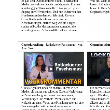
Es gab kein Durchkommen! Politik, Pharma und
Was tun, wenn e
Medien verwehrten den alarmschlagenden Pharma-
Leserschaft mit
unabhängigen Wissenschaftlern kategorisch jeden
bewirbt? Diese S
Zugang zur Öffentlichkeit. Und nun leiden von den
Gegensteuer geb
Hundertausenden dennoch fahrlässig Corona-
Geimpften bereits zahllose an schwersten
Nebenwirkungen, sterben weg wie die Fliegen,
sodass selbst die Massenmedien zumindest die
unverleugbarsten Schadensfälle melden müssen.
Gegendarstellung
- Rotlackierter Faschismus – von
Gegendarstellu
Anni Sasek
Gibt es eigentlich noch ein anderes Thema in den
Ein allerhöchstes
Medien als immer nur schlechte Corona-Nachrichten
Menschen mit zei
in Zusammenhang mit neuen Bestimmungen,
sprich Wahrheit,
Verordnungen und Verbote? Wenn es doch nur
sich automatisch 
wirklich um einen Virus, eine Krankheit oder um eine
allezeit und in a
Pandemie gehen würde! Anni Sasek warnt
öffentlichen Dis