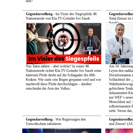
nun?
Gegendarstellung
- Im Visier des Siegespfeils 48.
Gegendarstellu
Nationenrede von Kla.TV-Gründer Ivo Sasek
Total-Zensur ist 
Sasek)
Nur Taten zählen – aber welche? In seiner 48.
Am 54. Jahrestag
Nationenrede richtet Kla.TV-Gründer Ivo Sasek seine
Leyen den radik
härtesten Pfeile direkt auf die Schlagader des 666-
Desinformation a
Kraken. Wie stark sein Bogen gespannt wird und wie
Schlachtruf der 
machtvoll diese Pfeile durchschlagen – darüber
Wahrheitsbewegun
entscheidet der Arm des Volkes.
gefürchtete Total
dokumentiert Kla
nur WEF‘s neueste
Menschheit auf, 
selbsternannten E
steht. Streue das
Gegendarstellung
- Wie Regierungen den
Gegendarstellu
Umweltschutz sabotieren
und Zensur! (AU