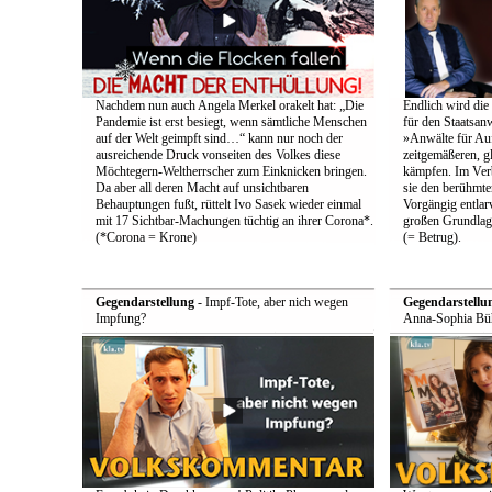
Nachdem nun auch Angela Merkel orakelt hat: „Die
Endlich wird die
Pandemie ist erst besiegt, wenn sämtliche Menschen
für den Staatsan
auf der Welt geimpft sind…“ kann nur noch der
»Anwälte für Au
ausreichende Druck vonseiten des Volkes diese
zeitgemäßeren, g
Möchtegern-Weltherrscher zum Einknicken bringen.
kämpfen. Im Ver
Da aber all deren Macht auf unsichtbaren
sie den berühmten
Behauptungen fußt, rüttelt Ivo Sasek wieder einmal
Vorgängig entlarv
mit 17 Sichtbar-Machungen tüchtig an ihrer Corona*.
großen Grundlag
(*Corona = Krone)
(= Betrug).
Gegendarstellung
- Impf-Tote, aber nich wegen
Gegendarstellu
Impfung?
Anna-Sophia Büh