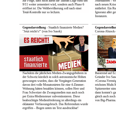
zur Folge, dass nicht allein die Taliban-Lüge rund um
Journalisten – we
9/11 weiter zementiert wird, sondern auch Phase 6
nach neuen Krise
eröffnet ist: Die Weltbevölkerung soll nach einer
mitliefert. Ein 
Total-Kontrolle nur so lechzen.
Ignoranz aller g
Instanzen.
Gegendarstellung
- Staatlich finanzierte Medien?
Gegendarstellu
"Jetzt reicht’s!" (von Ivo Sasek)
Corona-Abzock-Ü
Nachdem die jährlichen Medien-Zwangsgebühren in
Basierend auf Ec
der Schweiz kürzlich in solch astronomische Höhen
Gründer Ivo Sase
gezwungen wurden, dass die Vorgänger-Generation
»Corona-Vermög
davon drei volle Monatsmieten für eine 4-Zimmer-
reichsten Multi-M
Wohnung hätten bezahlen können, sollen Herr und
Spitzenreiter ni
Frau Schweizer die Zwangsmedien nun auch noch
dann kommt’s ga
per Extra-Mediensteuer subventionieren. Diese
gleich auch noc
beabsichtigte Medienförderung ist allerdings ein
von Big-Pharma.
eklatanter Verfassungsbruch. Das Referendum wurde
ergriffen – Bogen unten im Text ausdruckbar!