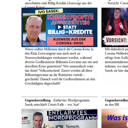
ausschütten statt Billig-Kredite (Auswege aus der
– Vorsicht: Coro
Corona-Krise)
Wieso sollten Millionen durch die Corona-Krise in
Mit diabolisch pe
den Ruin Gezwungene nun auch noch zu
Corona-Weltbetrü
Neuverschuldungen verdonnert werden, während
eifrige freie Auf
diverse Großkonzerne Billionen-Gewinne aus ein und
instrumentalisier
derselben Krise generieren? Wie unmoralisch wäre
nehmen, wo man d
das denn? Volksentscheid: Zuerst werden all diese
Sasek sie hier dar
Billionengewinne an die Ruinierten verteilt –
geschenkt! Danach wird die Großverdienerei an den
Geschädigten abgeschafft!
Gegendarstellung
- Entlarvtes Mordprogramm
Gegendarstellu
Sasek entschärft Urtext-Falle – vor 3sat!
an den BR