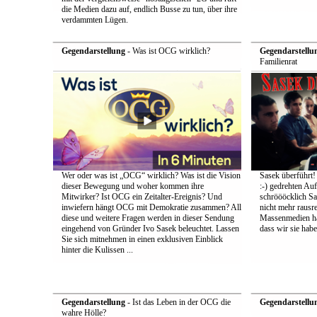
die Medien dazu auf, endlich Busse zu tun, über ihre
verdammten Lügen.
Gegendarstellung
- Was ist OCG wirklich?
Gegendarstellu
Familienrat
Wer oder was ist „OCG“ wirklich? Was ist die Vision
Sasek überführt!
dieser Bewegung und woher kommen ihre
:-) gedrehten Au
Mitwirker? Ist OCG ein Zeitalter-Ereignis? Und
schröööcklich Sa
inwiefern hängt OCG mit Demokratie zusammen? All
nicht mehr rausr
diese und weitere Fragen werden in dieser Sendung
Massenmedien hat
eingehend von Gründer Ivo Sasek beleuchtet. Lassen
dass wir sie ha
Sie sich mitnehmen in einen exklusiven Einblick
hinter die Kulissen ...
Gegendarstellung
- Ist das Leben in der OCG die
Gegendarstellu
wahre Hölle?