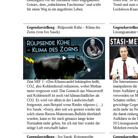
eindringlich vor der Rückkehr eines totgeglaubten
reden soll. So w
Geistes, dem „rotlackierten Faschismus“ und wirbt
Trend und zum s
für einen Weg in ein angstfreies Leben.
Lockdown-Knast
Gegendarstellung
- Rülpsende Kühe – Klima des
Gegendarstellu
Zorns (von Ivo Sasek)
Lösungsansätze 
Zitat SRF 1: »Den Klimawandel bekämpfen heißt,
Die Internetzensu
CO2, also Kohlendioxid reduzieren, wobei Methan
manipulieren di
meist vergessen wird. Das Gemisch aus Wasserstoff
freier Aufklärer 
und Kohlenstoff ist noch viel klimaschädlicher als
verwenden sie Me
CO2. Es wird vor allem in der Landwirtschaft
Schatten stellen.
freigesetzt, zum Beispiel wenn Rinder rülpsen« (…)
gewichtige Gege
Ivo Sasek: »Sorry, aber seit wir gestern wieder mit
nicht mehr im Ne
solch einem Riesen-Mainstream-Bullshit überhäuft
die damit einher
wurden, kann es für mich genauso lange keine
Aufklärer in die 
Normalität mehr geben, bis ich mir hier wieder die
10 Lösungsansätz
nötige Luft verschafft habe«
Mehrheit erreich
Gegendarstellung
- Ivo Sasek: Krisenprofite
Gegendarstellu