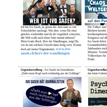
Ich bin Ivo Sasek, ja, genau der, dem man so viel
Die Völker- und 
Schreckliches nachsagt. Was aber, wenn Dir einst
Büchern beredet u
gleiches wiederfährt und du dir vergeblich wünschst,
hochkomplizierte
alle Welt wolle auch deine Seite einmal anhören?
Ereignisse auf a
Mein Gratis-Buch, Herr der Wandlungen, zeigt Dir,
Ivo Sasek liefert
wie du mit solchem Unrecht dann fertig wirst. Komm
Gesamtüberblick,
www.ivo-
Jahrhundert reich
doch auf meine Originalseiten.
Minuten. Trotzde
sasek.ch/herr-der-wandlungen
Völkerchaos für 
Punkt.
Gegendarstellung
- Ivo Sasek rät Journalisten:
Gegendarstellu
„Zieht euren Kopf noch rechtzeitig aus der Schlinge“
das letzte Gehei