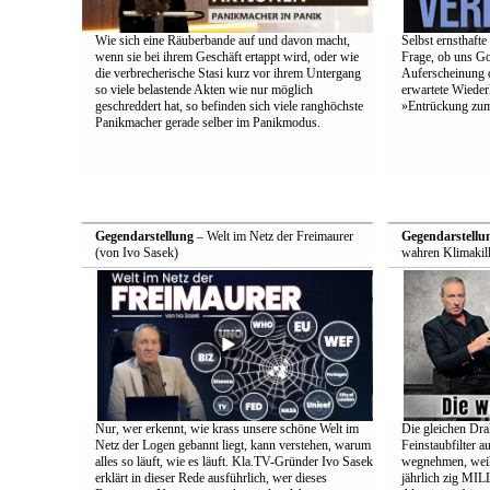
Wie sich eine Räuberbande auf und davon macht,
Selbst ernsthafte
wenn sie bei ihrem Geschäft ertappt wird, oder wie
Frage, ob uns Got
die verbrecherische Stasi kurz vor ihrem Untergang
Auferscheinung d
so viele belastende Akten wie nur möglich
erwartete Wieder
geschreddert hat, so befinden sich viele ranghöchste
»Entrückung zum
Panikmacher gerade selber im Panikmodus.
Gegendarstellung
– Welt im Netz der Freimaurer
Gegendarstellu
(von Ivo Sasek)
wahren Klimakill
Nur, wer erkennt, wie krass unsere schöne Welt im
Die gleichen Drah
Netz der Logen gebannt liegt, kann verstehen, warum
Feinstaubfilter 
alles so läuft, wie es läuft. Kla.TV-Gründer Ivo Sasek
wegnehmen, weil 
erklärt in dieser Rede ausführlich, wer dieses
jährlich zig 