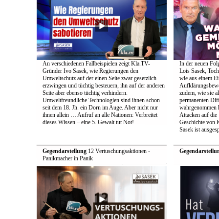
An verschiedenen Fallbeispielen zeigt Kla.TV-
In der neuen Fol
Gründer Ivo Sasek, wie Regierungen den
Lois Sasek, Toch
Umweltschutz auf der einen Seite zwar gesetzlich
wie aus einem Ei
erzwingen und tüchtig besteuern, ihn auf der anderen
Aufklärungsbeweg
Seite aber ebenso tüchtig verhindern.
zudem, wie sie a
Umweltfreundliche Technologien sind ihnen schon
permanenten Diff
seit dem 18. Jh. ein Dorn im Auge. Aber nicht nur
wahrgenommen h
ihnen allein … Aufruf an alle Nationen: Verbreitet
Attacken auf die 
dieses Wissen – eine 5. Gewalt tut Not!
Geschichte von 
Sasek ist ausges
Gegendarstellung
12 Vertuschungsaktionen -
Gegendarstellu
Panikmacher in Panik