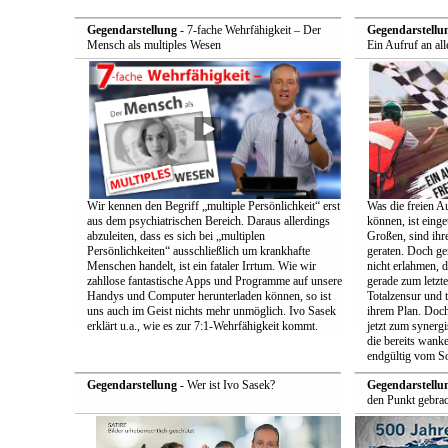
Gegendarstellung
- 7-fache Wehrfähigkeit – Der
Gegendarstellu
Mensch als multiples Wesen
Ein Aufruf an all
Wir kennen den Begriff „multiple Persönlichkeit“ erst
Was die freien A
aus dem psychiatrischen Bereich. Daraus allerdings
können, ist einge
abzuleiten, dass es sich bei „multiplen
Großen, sind ih
Persönlichkeiten“ ausschließlich um krankhafte
geraten. Doch ge
Menschen handelt, ist ein fataler Irrtum. Wie wir
nicht erlahmen, 
zahllose fantastische Apps und Programme auf unsere
gerade zum letzt
Handys und Computer herunterladen können, so ist
Totalzensur und t
uns auch im Geist nichts mehr unmöglich. Ivo Sasek
ihrem Plan. Doch
erklärt u.a., wie es zur 7:1-Wehrfähigkeit kommt.
jetzt zum synerg
die bereits wan
endgültig vom So
Gegendarstellung
- Wer ist Ivo Sasek?
Gegendarstellu
den Punkt gebrac