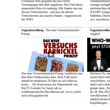
Freimaurer-Netz gespannt hat und welche
Aluminiumfeinsta
Vereinigungen ihm aktiv angehören. Das Fazit dieser
sonstige hochgift
spannenden Reise ist eindeutig: Alle Staaten raus aus
missbrauchten die
diesem Verbrechernetz - und raus mit diesem
HAARP-Anlagen 
Verbrechernetz aus unseren Staaten - beginnend mit
Erdbeben, Dürr
der WHO.
usw. auszulösen.
Gegendarstellung
- Das neue Versuchskarnickel-
Gegendarstellu
Prinzip
stoppen!
Das neue Versuchskarnickel-Prinzip verpflichtet nun
Möchtest Du, da
aber diese Frankensteins dazu, ihren Fraß zuerst
reisen darfst ode
einmal für mindestens 20 Jahre an sich selbst zu
vorschreiben, w
testen … Die Kurzversion der Nationenrede von
darfst und welc
Kla.TV-Gründer Ivo Sasek ruft zu
gerade einen „No
weltdemokratischen Beschlüssen auf, wie es solche
bis 28. Mai 2023
noch nicht gegeben hat.
verschlossenen 
nämlich derzeit i
Empfehlungen ...