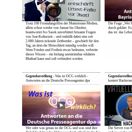
Trotz 100 Frontalangriffen der Mainstream-Medien,
Die Frage „Wer h
allein schon wieder von Januar bis Oktober,
durch geklärt. Es
beantwortet Ivo Sasek unverbittert brisante Fragen
das ist: das Leb
von 3sat-Kulturzeit – und enthüllt dabei eine seit
2.000 Jahren tickende Zeitbombe – geschärft für den
Tag, an dem die Menschheit mündig werden will.
Wem Frieden und Freiheit etwas bedeuten, verbreite
dieses Wissen – ein bislang unentrinnbar erklärtes
Blutbad kann und soll verhindert werden.
Gegendarstellung
- Was ist OCG wirklich -
Gegendarstellu
Antworten an die Deutsche Presseagentur dpa
kontert Hackeran
Wer oder was genau ist die OCG und was sind ihre
Die Server von 