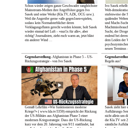
Schon wieder zeigen ganze Geschwader ranghöchster
Ivo Sasek erhellt
Mainstream-Medien ihre Angriffslust gegen Ivo
Welt-demokratisc
Sasek und seine Werke (Kla.TV, AZK, OCG usw.).
stufenweise die
Weil die Angreifer gerne »alle gegen1nen«spielen,
quälender Welten
sodass kein Normalsterblicher deren
und Macht-Sucht 
Verklagungsfluten gerecht werden könnte, holt Sasek
Machtmissbrauch
wieder einmal tief Luft – »nur1x für alle«, aber
Sucht, der Droge 
richtig! Journalisten, zieht euch warm an, jetzt bläst
endend bei deren
ein anderer Wind …
dem Leiden der Vö
psychozymischen 
neuen Terminus –
Gegendarstellung
- Afghanistan in Phase 5 – US-
Gegendarstellu
Rückzugsstrategie - von Ivo Sasek
Regeln aus!
Gemäß Lehrfilm »Wie funktionieren moderne
Sasek zieht hier 
Kriege?« ( www.kla.tv/3359) entspricht der Rückzug
Aufklärungs-Send
der US-Militärs aus Afghanistan Phase 5 einer
nicht allein um 
modernen Kriegsstrategie. Dass der US-Rückzug
die Kla.TV seit 
kurz vor dem 20. Jahrestag von 9/11 stattfindet, hat
sämtliche Aufklär