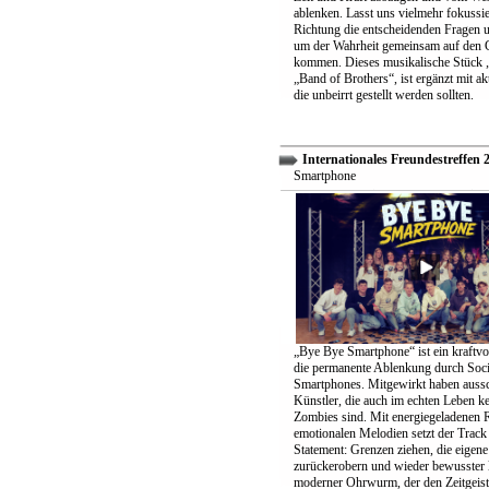
ablenken. Lasst uns vielmehr fokussier
Richtung die entscheidenden Fragen un
um der Wahrheit gemeinsam auf den 
kommen. Dieses musikalische Stück „
„Band of Brothers“, ist ergänzt mit ak
die unbeirrt gestellt werden sollten.
Internationales Freundestreffen 
Smartphone
„Bye Bye Smartphone“ ist ein kraftvo
die permanente Ablenkung durch Soc
Smartphones. Mitgewirkt haben aussc
Künstler, die auch im echten Leben k
Zombies sind. Mit energiegeladenen 
emotionalen Melodien setzt der Track 
Statement: Grenzen ziehen, die eigene 
zurückerobern und wieder bewusster 
moderner Ohrwurm, der den Zeitgeist 