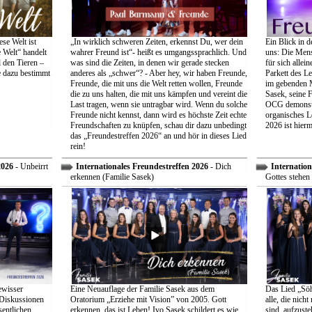
se Welt ist
„In wirklich schweren Zeiten, erkennst Du, wer dein
Ein Blick in d
 Welt“ handelt
wahrer Freund ist“- heißt es umgangssprachlich. Und
uns: Die Mens
 den Tieren –
was sind die Zeiten, in denen wir gerade stecken
für sich allei
e dazu bestimmt
anderes als „schwer“? - Aber hey, wir haben Freunde,
Parkett des Le
Freunde, die mit uns die Welt retten wollen, Freunde
im gebenden M
die zu uns halten, die mit uns kämpfen und vereint die
Sasek, seine 
Last tragen, wenn sie untragbar wird. Wenn du solche
OCG demonstri
Freunde nicht kennst, dann wird es höchste Zeit echte
organisches L
Freundschaften zu knüpfen, schau dir dazu unbedingt
2026 ist hiermi
das „Freundestreffen 2026“ an und hör in dieses Lied
rein!
2026
- Unbeirrt
Internationales Freundestreffen 2026
- Dich
Internation
erkennen (Familie Sasek)
Gottes stehen 
ewisser
Eine Neuauflage der Familie Sasek aus dem
Das Lied „Söhn
 Diskussionen
Oratorium „Erziehe mit Vision” von 2005. Gott
alle, die nich
entlichen
erkennen, das ist Leben! Ivo Sasek schildert es wie
sind, aufzust