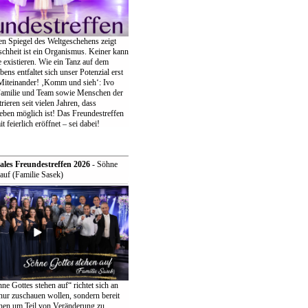
en Spiegel des Weltgeschehens zeigt
chheit ist ein Organismus. Keiner kann
ne existieren. Wie ein Tanz auf dem
bens entfaltet sich unser Potenzial erst
iteinander! ‚Komm und sieh‘: Ivo
Familie und Team sowie Menschen der
eren seit vielen Jahren, dass
eben möglich ist! Das Freundestreffen
t feierlich eröffnet – sei dabei!
ales Freundestreffen 2026
- Söhne
auf (Familie Sasek)
e Gottes stehen auf“ richtet sich an
t nur zuschauen wollen, sondern bereit
ehen um Teil von Veränderung zu