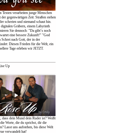
en Texten verarbeiten junge Menschen
 der gegenwärtigen Zeit: Straßen stehen
der schreien und niemand schaut hin.
igitalen Gräbern, einem Labyrinth
amieren Sie dennoch: "Da gibt‘s noch
wartet eine bessere Zukunft!" "God
 Schrei nach Gott, der in der
ndet: Diesen Frieden für die Welt, ein
ellere Tage erleben wir JETZT.
ise Up
t, dass dein Mund dein Ruder ist? Weißt
die Worte, die du sprichst, dir die
n? Lasst uns aufstehen, bis diese Welt
eue verwandelt hat!