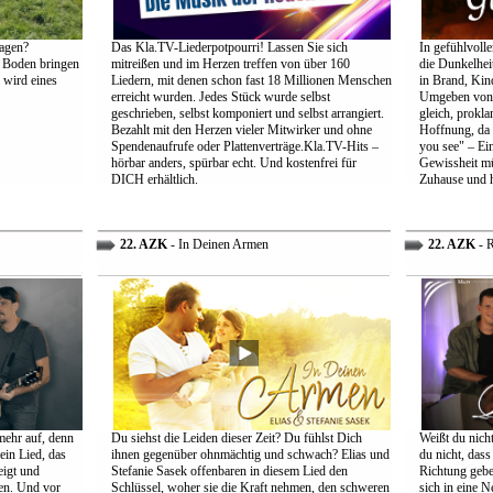
agen?
Das Kla.TV-Liederpotpourri! Lassen Sie sich
In gefühlvoll
 Boden bringen
mitreißen und im Herzen treffen von über 160
die Dunkelheit
 wird eines
Liedern, mit denen schon fast 18 Millionen Menschen
in Brand, Kin
erreicht wurden. Jedes Stück wurde selbst
Umgeben von d
geschrieben, selbst komponiert und selbst arrangiert.
gleich, prokl
Bezahlt mit den Herzen vieler Mitwirker und ohne
Hoffnung, da 
Spendenaufrufe oder Plattenverträge.Kla.TV-Hits –
you see" – Ein
hörbar anders, spürbar echt. Und kostenfrei für
Gewissheit mü
DICH erhältlich.
Zuhause und h
22. AZK
- In Deinen Armen
22. AZK
- R
mehr auf, denn
Du siehst die Leiden dieser Zeit? Du fühlst Dich
Weißt du nich
ein Lied, das
ihnen gegenüber ohnmächtig und schwach? Elias und
du nicht, dass 
eigt und
Stefanie Sasek offenbaren in diesem Lied den
Richtung gebe
en. Und vor
Schlüssel, woher sie die Kraft nehmen, den schweren
sich in eine N