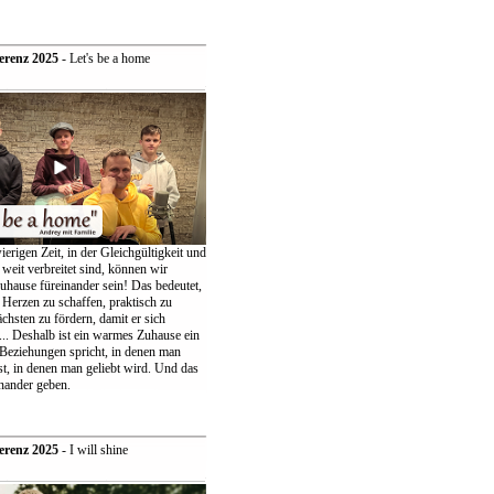
erenz 2025
- Let's be a home
ierigen Zeit, in der Gleichgültigkeit und
weit verbreitet sind, können wir
uhause füreinander sein! Das bedeutet,
 Herzen zu schaffen, praktisch zu
chsten zu fördern, damit er sich
... Deshalb ist ein warmes Zuhause ein
 Beziehungen spricht, in denen man
t, in denen man geliebt wird. Und das
nander geben.
erenz 2025
- I will shine