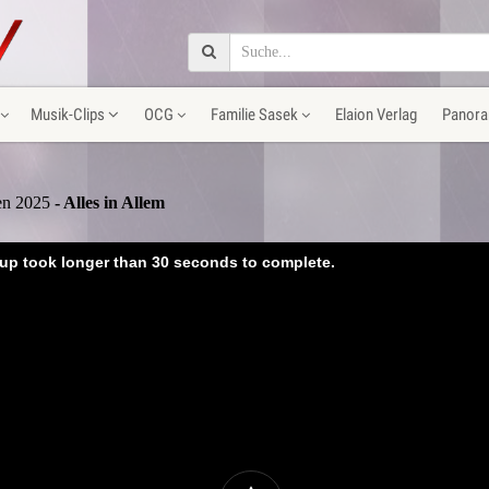
Musik-Clips
OCG
Familie Sasek
Elaion Verlag
Panora
fen 2025
- Alles in Allem
tup took longer than 30 seconds to complete.