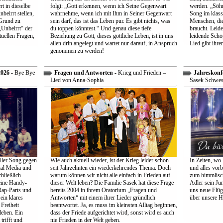
t in dieselbe
folgt: „Gott erkennen, wenn ich Seine Gegenwart
werden. „Söhne
beirrt stellen,
wahrnehme, wenn ich mit Ihm in Seiner Gegenwart
Song im klass
Grund zu
sein darf, das ist das Leben pur. Es gibt nichts, was
Menschen, die
Unbeirrt“ der
du toppen könntest.“ Und genau diese tiefe
braucht. Leid
tuellen Fragen,
Beziehung zu Gott, dieses göttliche Leben, ist in uns
leidende Schö
allen drin angelegt und wartet nur darauf, in Anspruch
Lied gibt ihre
genommen zu werden!
2026
- Bye Bye
Fragen und Antworten
- Krieg und Frieden –
Jahreskonf
Lied von Anna-Sophia
Sasek Schwes
ller Song gegen
Wie auch aktuell wieder, ist der Krieg leider schon
In Zeiten, wo 
ial Media und
seit Jahrzehnten ein wiederkehrendes Thema. Doch
und alles vorb
hließlich
warum können wir nicht alle einfach in Frieden auf
zum himmlisch
eine Handy-
dieser Welt leben? Die Familie Sasek hat diese Frage
Adler sein Jun
Rap-Parts und
bereits 2004 in ihrem Oratorium „Fragen und
uns neue Flüg
ein klares
Antworten“ mit einem ihrer Lieder gründlich
über unsere H
Freiheit
beantwortet. Ja, es muss im kleinsten Alltag beginnen,
leben. Ein
dass der Friede aufgerichtet wird, sonst wird es auch
trifft und
nie Frieden in der Welt geben.