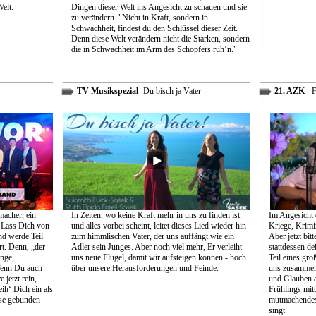
Welt.
Dingen dieser Welt ins Angesicht zu schauen und sie
zu verändern. "Nicht in Kraft, sondern in
Schwachheit, findest du den Schlüssel dieser Zeit.
Denn diese Welt verändern nicht die Starken, sondern
die in Schwachheit im Arm des Schöpfers ruh’n."
TV-Musikspezial
- Du bisch ja Vater
21. AZK
- F
macher, ein
In Zeiten, wo keine Kraft mehr in uns zu finden ist
Im Angesicht 
 Lass Dich von
und alles vorbei scheint, leitet dieses Lied wieder hin
Kriege, Krimi
nd werde Teil
zum himmlischen Vater, der uns auffängt wie ein
Aber jetzt bit
rt. Denn, „der
Adler sein Junges. Aber noch viel mehr, Er verleiht
stattdessen d
ange,
uns neue Flügel, damit wir aufsteigen können - hoch
Teil eines gr
Wenn Du auch
über unsere Herausforderungen und Feinde.
uns zusammen 
 jetzt rein,
und Glauben 
ih‘ Dich ein als
Frühlings mit
öse gebunden
mutmachendes 
singt