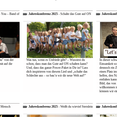
o You – Band of
Jahreskonferenz 2025
- Schalte das Gute auf ON
Jahreskonf
ou" von der
Was tun, wenn es Unfriede gibt? – Wusstest du
In dieser schw
it auf die
schon, dass man das Gute auf ON schalten kann?
Einsamkeit so 
Und, dass das ganze Power-Paket in Dir ist? Lass
dennoch ein Z
dich inspirieren von diesem Lied und „schalte das
einen Platz im
Schlechte aus – so bau’n wir dir neue Welt auf!“
helfen, den Nä
entfalten kann
Bild, das von
willkommen is
können wir ei
r Mensch
Jahreskonferenz 2025
- Weißt du wieviel Sternlein
Jahreskonf