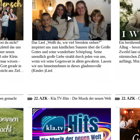
st du nicht?
Das Lied „Weißt du, wie viel Sternlein stehen?“
Ein berührend
leteil das uns
inspiriert uns zum kindlichen Staunen über die Größe
Alltag – beso
einer neuen
Gottes und seine wunderbare Schöpfung. Seine
Zweifel laut s
 oder Klein
unendlich große Liebe strahlt durch jeden von uns,
stürmischen Z
genau wissen -
wenn wir seine Gegenwart in allem gewahren. Lassen
auffängt, Mut
 Gott gerade in
wir uns hinneinnehmen in dieses glaubensvolle
nicht ans Ziel…
(Kinder-)Lied.
en gemacht
22. AZK
- Kla.TV-Hits - Die Musik der neuen Welt
22. AZK
- G