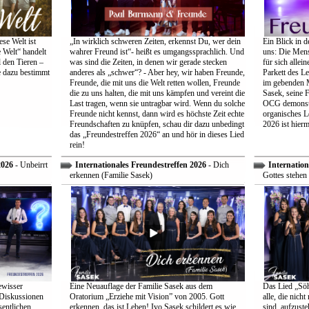
se Welt ist
„In wirklich schweren Zeiten, erkennst Du, wer dein
Ein Blick in d
 Welt“ handelt
wahrer Freund ist“- heißt es umgangssprachlich. Und
uns: Die Mens
 den Tieren –
was sind die Zeiten, in denen wir gerade stecken
für sich allei
e dazu bestimmt
anderes als „schwer“? - Aber hey, wir haben Freunde,
Parkett des Le
Freunde, die mit uns die Welt retten wollen, Freunde
im gebenden M
die zu uns halten, die mit uns kämpfen und vereint die
Sasek, seine 
Last tragen, wenn sie untragbar wird. Wenn du solche
OCG demonstri
Freunde nicht kennst, dann wird es höchste Zeit echte
organisches L
Freundschaften zu knüpfen, schau dir dazu unbedingt
2026 ist hiermi
das „Freundestreffen 2026“ an und hör in dieses Lied
rein!
2026
- Unbeirrt
Internationales Freundestreffen 2026
- Dich
Internation
erkennen (Familie Sasek)
Gottes stehen 
ewisser
Eine Neuauflage der Familie Sasek aus dem
Das Lied „Söhn
 Diskussionen
Oratorium „Erziehe mit Vision” von 2005. Gott
alle, die nich
entlichen
erkennen, das ist Leben! Ivo Sasek schildert es wie
sind, aufzust