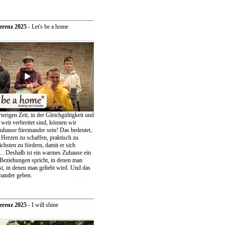
erenz 2025
- Let's be a home
ierigen Zeit, in der Gleichgültigkeit und
weit verbreitet sind, können wir
uhause füreinander sein! Das bedeutet,
 Herzen zu schaffen, praktisch zu
chsten zu fördern, damit er sich
... Deshalb ist ein warmes Zuhause ein
 Beziehungen spricht, in denen man
t, in denen man geliebt wird. Und das
nander geben.
erenz 2025
- I will shine