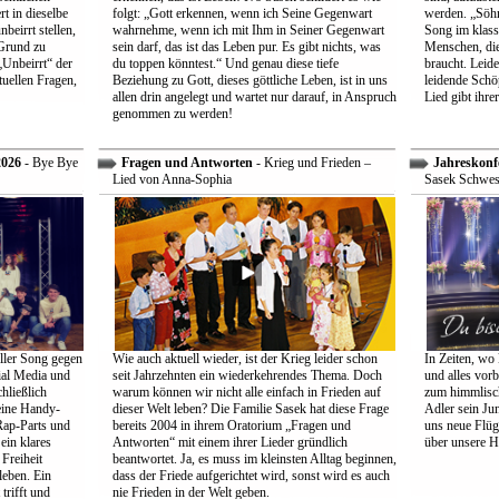
t in dieselbe
folgt: „Gott erkennen, wenn ich Seine Gegenwart
werden. „Söhne
beirrt stellen,
wahrnehme, wenn ich mit Ihm in Seiner Gegenwart
Song im klass
Grund zu
sein darf, das ist das Leben pur. Es gibt nichts, was
Menschen, die
Unbeirrt“ der
du toppen könntest.“ Und genau diese tiefe
braucht. Leid
tuellen Fragen,
Beziehung zu Gott, dieses göttliche Leben, ist in uns
leidende Schö
allen drin angelegt und wartet nur darauf, in Anspruch
Lied gibt ihre
genommen zu werden!
2026
- Bye Bye
Fragen und Antworten
- Krieg und Frieden –
Jahreskonf
Lied von Anna-Sophia
Sasek Schwes
ller Song gegen
Wie auch aktuell wieder, ist der Krieg leider schon
In Zeiten, wo 
ial Media und
seit Jahrzehnten ein wiederkehrendes Thema. Doch
und alles vorb
hließlich
warum können wir nicht alle einfach in Frieden auf
zum himmlisch
eine Handy-
dieser Welt leben? Die Familie Sasek hat diese Frage
Adler sein Jun
Rap-Parts und
bereits 2004 in ihrem Oratorium „Fragen und
uns neue Flüg
ein klares
Antworten“ mit einem ihrer Lieder gründlich
über unsere H
Freiheit
beantwortet. Ja, es muss im kleinsten Alltag beginnen,
leben. Ein
dass der Friede aufgerichtet wird, sonst wird es auch
trifft und
nie Frieden in der Welt geben.