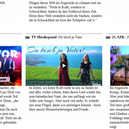
Welt.
Dingen dieser Welt ins Angesicht zu schauen und sie
zu verändern. "Nicht in Kraft, sondern in
Schwachheit, findest du den Schlüssel dieser Zeit.
Denn diese Welt verändern nicht die Starken, sondern
die in Schwachheit im Arm des Schöpfers ruh’n."
TV-Musikspezial
- Du bisch ja Vater
21. AZK
- F
macher, ein
In Zeiten, wo keine Kraft mehr in uns zu finden ist
Im Angesicht 
 Lass Dich von
und alles vorbei scheint, leitet dieses Lied wieder hin
Kriege, Krimi
nd werde Teil
zum himmlischen Vater, der uns auffängt wie ein
Aber jetzt bit
rt. Denn, „der
Adler sein Junges. Aber noch viel mehr, Er verleiht
stattdessen d
ange,
uns neue Flügel, damit wir aufsteigen können - hoch
Teil eines gr
Wenn Du auch
über unsere Herausforderungen und Feinde.
uns zusammen 
 jetzt rein,
und Glauben 
ih‘ Dich ein als
Frühlings mit
öse gebunden
mutmachendes 
singt