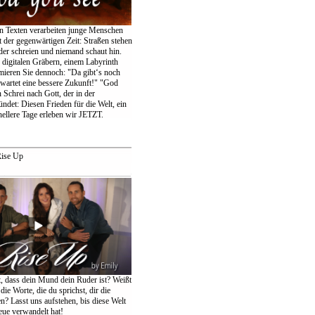
en Texten verarbeiten junge Menschen
 der gegenwärtigen Zeit: Straßen stehen
der schreien und niemand schaut hin.
igitalen Gräbern, einem Labyrinth
amieren Sie dennoch: "Da gibt‘s noch
wartet eine bessere Zukunft!" "God
 Schrei nach Gott, der in der
ndet: Diesen Frieden für die Welt, ein
ellere Tage erleben wir JETZT.
ise Up
t, dass dein Mund dein Ruder ist? Weißt
die Worte, die du sprichst, dir die
n? Lasst uns aufstehen, bis diese Welt
eue verwandelt hat!