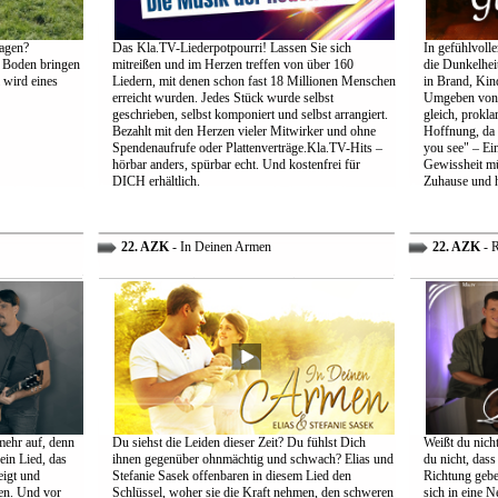
agen?
Das Kla.TV-Liederpotpourri! Lassen Sie sich
In gefühlvoll
 Boden bringen
mitreißen und im Herzen treffen von über 160
die Dunkelheit
 wird eines
Liedern, mit denen schon fast 18 Millionen Menschen
in Brand, Kin
erreicht wurden. Jedes Stück wurde selbst
Umgeben von d
geschrieben, selbst komponiert und selbst arrangiert.
gleich, prokl
Bezahlt mit den Herzen vieler Mitwirker und ohne
Hoffnung, da 
Spendenaufrufe oder Plattenverträge.Kla.TV-Hits –
you see" – Ein
hörbar anders, spürbar echt. Und kostenfrei für
Gewissheit mü
DICH erhältlich.
Zuhause und h
22. AZK
- In Deinen Armen
22. AZK
- R
mehr auf, denn
Du siehst die Leiden dieser Zeit? Du fühlst Dich
Weißt du nich
ein Lied, das
ihnen gegenüber ohnmächtig und schwach? Elias und
du nicht, dass 
eigt und
Stefanie Sasek offenbaren in diesem Lied den
Richtung gebe
en. Und vor
Schlüssel, woher sie die Kraft nehmen, den schweren
sich in eine N