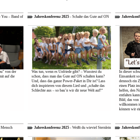
o You – Band of
Jahreskonferenz 2025
- Schalte das Gute auf ON
Jahreskonf
ou" von der
Was tun, wenn es Unfriede gibt? – Wusstest du
In dieser schw
it auf die
schon, dass man das Gute auf ON schalten kann?
Einsamkeit so 
Und, dass das ganze Power-Paket in Dir ist? Lass
dennoch ein Z
dich inspirieren von diesem Lied und „schalte das
einen Platz im
Schlechte aus – so bau’n wir dir neue Welt auf!“
helfen, den Nä
entfalten kann
Bild, das von
willkommen is
können wir ei
r Mensch
Jahreskonferenz 2025
- Weißt du wieviel Sternlein
Jahreskonf