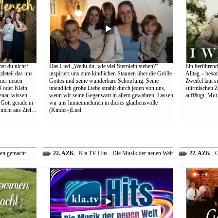
st du nicht?
Das Lied „Weißt du, wie viel Sternlein stehen?“
Ein berührend
leteil das uns
inspiriert uns zum kindlichen Staunen über die Größe
Alltag – beso
einer neuen
Gottes und seine wunderbare Schöpfung. Seine
Zweifel laut s
 oder Klein
unendlich große Liebe strahlt durch jeden von uns,
stürmischen Z
genau wissen -
wenn wir seine Gegenwart in allem gewahren. Lassen
auffängt, Mut
 Gott gerade in
wir uns hinneinnehmen in dieses glaubensvolle
nicht ans Ziel…
(Kinder-)Lied.
en gemacht
22. AZK
- Kla.TV-Hits - Die Musik der neuen Welt
22. AZK
- G