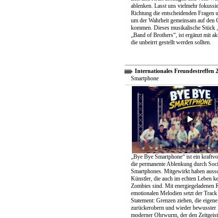
ablenken. Lasst uns vielmehr fokussier
Richtung die entscheidenden Fragen un
um der Wahrheit gemeinsam auf den 
kommen. Dieses musikalische Stück „
„Band of Brothers“, ist ergänzt mit ak
die unbeirrt gestellt werden sollten.
Internationales Freundestreffen 
Smartphone
„Bye Bye Smartphone“ ist ein kraftvo
die permanente Ablenkung durch Soc
Smartphones. Mitgewirkt haben aussc
Künstler, die auch im echten Leben k
Zombies sind. Mit energiegeladenen 
emotionalen Melodien setzt der Track 
Statement: Grenzen ziehen, die eigene 
zurückerobern und wieder bewusster 
moderner Ohrwurm, der den Zeitgeist 