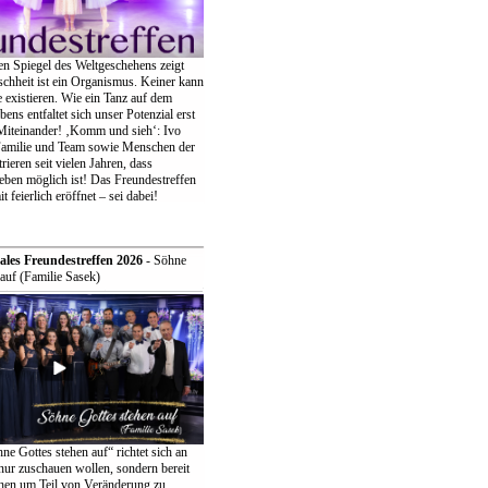
en Spiegel des Weltgeschehens zeigt
chheit ist ein Organismus. Keiner kann
ne existieren. Wie ein Tanz auf dem
bens entfaltet sich unser Potenzial erst
iteinander! ‚Komm und sieh‘: Ivo
Familie und Team sowie Menschen der
eren seit vielen Jahren, dass
eben möglich ist! Das Freundestreffen
t feierlich eröffnet – sei dabei!
ales Freundestreffen 2026
- Söhne
auf (Familie Sasek)
e Gottes stehen auf“ richtet sich an
t nur zuschauen wollen, sondern bereit
ehen um Teil von Veränderung zu