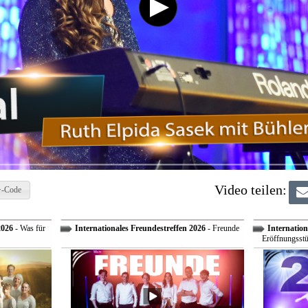
Video teilen:
-Code
2026
- Was für
Internationales Freundestreffen 2026
- Freunde
Internation
Eröffnungsstü