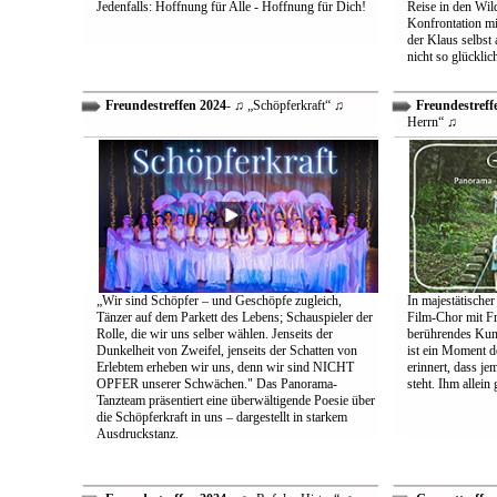
Jedenfalls: Hoffnung für Alle - Hoffnung für Dich!
Reise in den Wil
Konfrontation mit
der Klaus selbst 
nicht so glücklic
Freundestreffen 2024
- ♫ „Schöpferkraft“ ♫
Freundestreff
Herrn“ ♫
„Wir sind Schöpfer – und Geschöpfe zugleich,
In majestätischer
Tänzer auf dem Parkett des Lebens; Schauspieler der
Film-Chor mit Fr
Rolle, die wir uns selber wählen. Jenseits der
berührendes Kun
Dunkelheit von Zweifel, jenseits der Schatten von
ist ein Moment d
Erlebtem erheben wir uns, denn wir sind NICHT
erinnert, dass j
OPFER unserer Schwächen." Das Panorama-
steht. Ihm allein
Tanzteam präsentiert eine überwältigende Poesie über
die Schöpferkraft in uns – dargestellt in starkem
Ausdruckstanz.