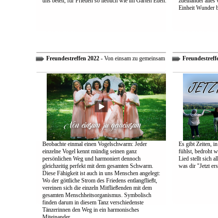
uns beten, für Frieden so lieblich wie im Garten Eden.
zueinander alles
Einheit Wunder 
Freundestreffen 2022
- Von einsam zu gemeinsam
Freundestreff
Beobachte einmal einen Vogelschwarm: Jeder
Es gibt Zeiten, i
einzelne Vogel kennt mündig seinen ganz
fühlst, bedroht w
persönlichen Weg und harmoniert dennoch
Lied stellt sich 
gleichzeitig perfekt mit dem gesamten Schwarm.
was dir "Jetzt ers
Diese Fähigkeit ist auch in uns Menschen angelegt:
Wo der göttliche Strom des Friedens entlangfließt,
vereinen sich die einzeln Mitfließenden mit dem
gesamten Menschheitsorganismus. Symbolisch
finden darum in diesem Tanz verschiedenste
Tänzerinnen den Weg in ein harmonisches
Miteinander.