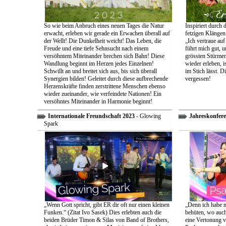
So wie beim Anbruch eines neuen Tages die Natur
Inspiriert durch 
erwacht, erleben wir gerade ein Erwachen überall auf
fetzigen Klängen
der Wellt! Die Dunkelheit weicht! Das Leben, die
„Ich vertraue auf
Freude und eine tiefe Sehnsucht nach einem
führt mich gut, 
versöhntem Miteinander brechen sich Bahn! Diese
grössten Stürmen
Wandlung beginnt im Herzen jedes Einzelnen!
wieder erleben, is
Schwillt an und breitet sich aus, bis sich überall
im Stich lässt. D
Synergien bilden! Geleitet durch diese aufbrechende
vergessen!
Herzenskräfte finden zerstrittene Menschen ebenso
wieder zueinander, wie verfeindete Nationen! Ein
versöhntes Miteinander in Harmonie beginnt!
Internationale Freundschaft 2023
- Glowing
Jahreskonfere
Spark
„Wenn Gott spricht, gibt ER dir oft nur einen kleinen
„Denn ich habe m
Funken.“ (Zitat Ivo Sasek) Dies erlebten auch die
behüten, wo auch
beiden Brüder Timon & Silas von Band of Brothers,
eine Vertonung v