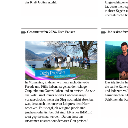
der Kraft Gottes erzählt.
Ungerechtigkeiten
ist, desto mehr 
in ihren Segeln 
übernatürliche Kr
Gesamttreffen 2024
- Dich Preisen
Jahreskonfere
In Momenten, in denen wir noch nicht die volle
Das idyllische In
Freude und Fülle haben, ist genau der richtige
die sanfte Ruhe 
Zeitpunkt, um Gott zu loben und zu preisen! So wie
und lädt zum vol
das Volk Israel immer wieder Lobpreissänger
harmonischen Klä
vorausschickte, wenn der Sieg noch nicht absehbar
Schönheit der K
war, lasst auch uns unseren Lobpreis dem Herrn
schenken. Es ist egal, ob wir grad jubeln und
jauchzen oder tief betrübt sind. ER ist es IMMER
wert gepriesen zu werden! Darum lasst uns
zusammen unseren wunderbaren Gott preisen!