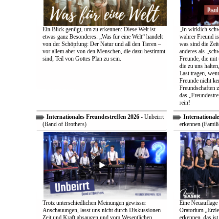
Ein Blick genügt, um zu erkennen: Diese Welt ist
„In wirklich sch
etwas ganz Besonderes. „Was für eine Welt“ handelt
wahrer Freund is
von der Schöpfung: Der Natur und all den Tieren –
was sind die Zeit
vor allem aber von den Menschen, die dazu bestimmt
anderes als „sch
sind, Teil von Gottes Plan zu sein.
Freunde, die mit 
die zu uns halten
Last tragen, wen
Freunde nicht ken
Freundschaften z
das „Freundestre
rein!
Internationales Freundestreffen 2026
- Unbeirrt
Internationale
(Band of Brothers)
erkennen (Famili
Trotz unterschiedlichen Meinungen gewisser
Eine Neuauflage 
Anschauungen, lasst uns nicht durch Diskussionen
Oratorium „Erzie
Zeit und Kraft absaugen und vom Wesentlichen
erkennen, das ist