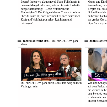
Leben? Indem wir glaubensvoll Seine Fülle hinein in
Mutter und Kind:
unseren Mangel bekennen, wie es die erste Liedzeile
Zuwendung, Schu
beispielhaft besingt – „Dein Mut für meine
Vergiss nie, dass
Mutlosigkeit“! Das Original dieses Covers ist schon
dich will und der
über 30 Jahre alt, doch der Inhalt ist auch heute noch
du behütet bleib
Kraft und Wahrheit pur. Also: Reinhören und
ein großes Gesch
mitsingen!
https://www.yo
Jahreskonferenz 2023
- Du, nur Du, Herr, ganz
Jahreskonfere
allein
Du, nur Du, Herr, ganz allein, sollst mir ewig all mein
Wir sind Schöpfe
Verlangen sein!
auf dem Parkett 
die wir uns selbe
von Zweifel, jens
erheben wir uns
unserer Schwäch