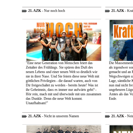
21. AZK
- Nur noch hoch
21. AZK
- Kra
"Eine neue Generation von Menschen feiert das
Die Massenmedie
Zeitalter des Frühlings. Sie spüren den Duft des
als irgendwer son
neuen Lebens und einer neuen Welt so deutlich wie
gemacht und an K
nie in ihrer Nase. Und Sie feiern diese neue Welt mit
Wegschweigen un
göttlichen Privilegien - die darauf warten, auch von
Lage, sämtliche 
Dir freigeschaltet zu werden - bereits heute! Was ist
nun mal nicht fre
ihr Geheimnis, dass es immer nur aufwärts geht? -
ungeheuren Lügen 
Hör rein, mach mit und überwinde mit uns zusammen
Amtes als das Vo
das Dunkle. Denn die neue Welt kommt.
Ende.
Unaufhaltsam!"
21. AZK
- Nicht in unserem Namen
21. AZK
- Nei