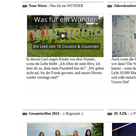
Neue Werte
- Was für ein WUNDER
Jahreskonfere
In diesem Lied singen Kinder von dem Wunder,
Auch wenn alle fa
wenn die Liebe bleibt: „Ich öffne dir mein Herz, ich
wer dann? Die We
höre dir zu, denn mein Puzzleteil bist du!“ „Wir geben
kannst - wenn du 
nicht auf, bis der Friede gewinnt, und unsere Herzen
Licht 10.000 Mann
wieder vereinigt sind!“
sich reißt einfac
Unsere Zeit!
Gesamttreffen 2024
- ♫ Regenzeit ♫
20. AZK
- ♫ P