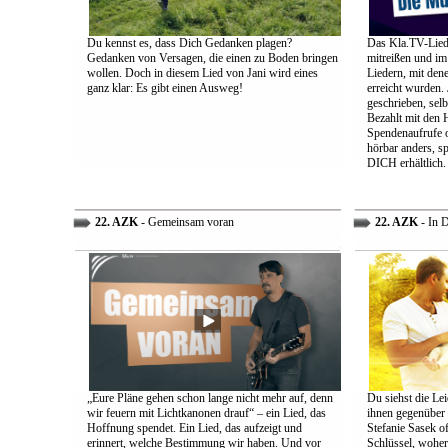
Du kennst es, dass Dich Gedanken plagen?
Das Kla.TV-Liede
Gedanken von Versagen, die einen zu Boden bringen
mitreißen und im
wollen. Doch in diesem Lied von Jani wird eines
Liedern, mit den
ganz klar: Es gibt einen Ausweg!
erreicht wurden.
geschrieben, selb
Bezahlt mit den 
Spendenaufrufe o
hörbar anders, sp
DICH erhältlich.
22. AZK
- Gemeinsam voran
22. AZK
- In 
„Eure Pläne gehen schon lange nicht mehr auf, denn
Du siehst die Lei
wir feuern mit Lichtkanonen drauf“ – ein Lied, das
ihnen gegenüber
Hoffnung spendet. Ein Lied, das aufzeigt und
Stefanie Sasek o
erinnert, welche Bestimmung wir haben. Und vor
Schlüssel, woher