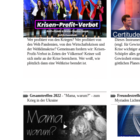
Wer profitiert von den Kriegen? Wer profitiert von
Dieses Instrumen
den Welt-Pandemien, von den Wirtschaftskrisen und
(engl. für Gewiss
der Weltklimakrise? Gemeinsam fordern wir: Krisen-
Krise wichtiger a
Profit-Verbot in Zeiten der Völkernot! Keiner soll
Schöpfer alles g
sich mehr an der Krise bereichern. Wer weiß, wie
Gewissheit ermuti
plötzlich dann eine Weltkrise beendet ist.
göttlichen Plane
Gesamttreffen 2022
- "Mama, warum?" - zum
Freundestreff
Krieg in der Ukraine
Myriaden Lichter