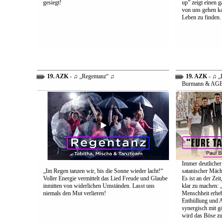
gesiegt!
up” zeigt einen 
von uns gehen ka
Leben zu finden.
19. AZK
- ♫ „Regentanz“ ♫
19. AZK
- ♫ „E
Burmann & AG
Immer deutlicher
„Im Regen tanzen wir, bis die Sonne wieder lacht!“
satanischer Mäch
Voller Energie vermittelt das Lied Freude und Glaube
Es ist an der Ze
inmitten von widerlichen Umständen. Lasst uns
klar zu machen: „
niemals den Mut verlieren!
Menschheit erheb
Enthüllung und A
synergisch mit g
wird das Böse zu