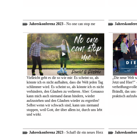
Jahreskonferenz 2023
- No one can stop me
Jahreskonfere
Vielleicht geht es dir so wie mir: Es scheint so, als
„Die neue Welt w
könnte ich es nicht aufhalten, dass die Welt jeden Tag
Jetzt und Hier!“ 
schlimmer wird. Es scheint so, als könnte ich es nicht
verheißungsvolle
verhindern, den Glauben zu verlieren. Aber: Genauso
Brändli, das uns 
kann mich auch niemand daran hindern, wieder
praktisch aufzub
aufzustehen und den Glauben wieder zu ergreifen!
Selbst wenn wir schwach sind, kann uns niemand
stoppen, weil Gott, der über allem ist, durch uns lebt
und wirkt.
Jahreskonferenz 2023
- Schaff dir ein neues Herz
Jahreskonfere