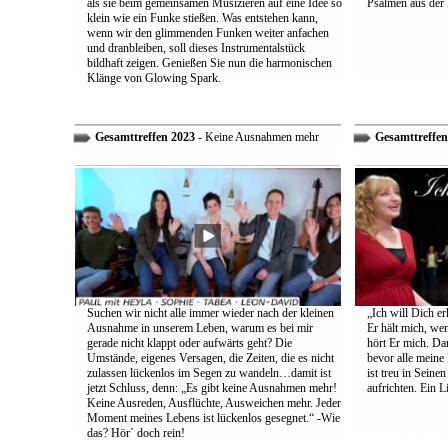
als sie beim gemeinsamen Musizieren auf eine Idee so
Psalmen aus der 
klein wie ein Funke stießen. Was entstehen kann,
wenn wir den glimmenden Funken weiter anfachen
und dranbleiben, soll dieses Instrumentalstück
bildhaft zeigen. Genießen Sie nun die harmonischen
Klänge von Glowing Spark.
Gesamttreffen 2023
- Keine Ausnahmen mehr
Gesamttreffen
Suchen wir nicht alle immer wieder nach der kleinen
„Ich will Dich e
Ausnahme in unserem Leben, warum es bei mir
Er hält mich, wen
gerade nicht klappt oder aufwärts geht? Die
hört Er mich. Dar
Umstände, eigenes Versagen, die Zeiten, die es nicht
bevor alle meine
zulassen lückenlos im Segen zu wandeln…damit ist
ist treu in Sein
jetzt Schluss, denn: „Es gibt keine Ausnahmen mehr!
aufrichten. Ein 
Keine Ausreden, Ausflüchte, Ausweichen mehr. Jeder
Moment meines Lebens ist lückenlos gesegnet.“ -Wie
das? Hör´ doch rein!