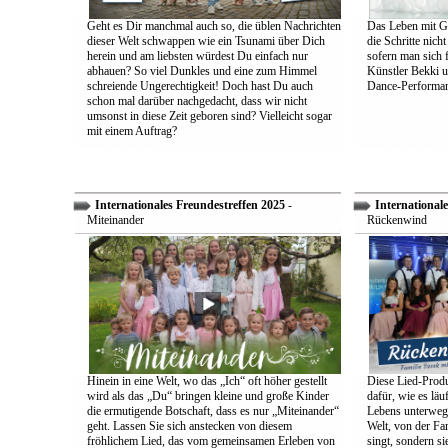
Geht es Dir manchmal auch so, die üblen Nachrichten
Das Leben mit Go
dieser Welt schwappen wie ein Tsunami über Dich
die Schritte nich
herein und am liebsten würdest Du einfach nur
sofern man sich 
abhauen? So viel Dunkles und eine zum Himmel
Künstler Bekki u
schreiende Ungerechtigkeit! Doch hast Du auch
Dance-Performan
schon mal darüber nachgedacht, dass wir nicht
umsonst in diese Zeit geboren sind? Vielleicht sogar
mit einem Auftrag?
Internationales Freundestreffen 2025
-
Internationale
Miteinander
Rückenwind
Hinein in eine Welt, wo das „Ich“ oft höher gestellt
Diese Lied-Produ
wird als das „Du“ bringen kleine und große Kinder
dafür, wie es lä
die ermutigende Botschaft, dass es nur „Miteinander“
Lebens unterwegs 
geht. Lassen Sie sich anstecken von diesem
Welt, von der Fam
fröhlichem Lied, das vom gemeinsamen Erleben von
singt, sondern sie