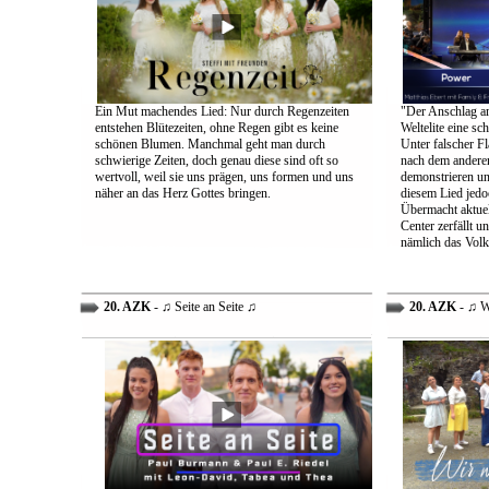
Ein Mut machendes Lied: Nur durch Regenzeiten
"Der Anschlag am
entstehen Blütezeiten, ohne Regen gibt es keine
Weltelite eine sc
schönen Blumen. Manchmal geht man durch
Unter falscher Fl
schwierige Zeiten, doch genau diese sind oft so
nach dem anderen
wertvoll, weil sie uns prägen, uns formen und uns
demonstrieren un
näher an das Herz Gottes bringen.
diesem Lied jedo
Übermacht aktuel
Center zerfällt u
nämlich das Volk
20. AZK
- ♫ Seite an Seite ♫
20. AZK
- ♫ W