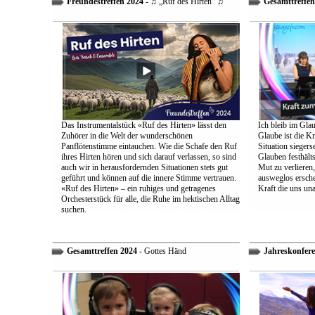
Freundestreffen 2024
- ♫ „Ruf des Hirten“ ♫
Gesamttreffen
Das Instrumentalstück «Ruf des Hirten» lässt den
Ich bleib im Glau
Zuhörer in die Welt der wunderschönen
Glaube ist die Kr
Panflötenstimme eintauchen. Wie die Schafe den Ruf
Situation sieger
ihres Hirten hören und sich darauf verlassen, so sind
Glauben festhält
auch wir in herausfordernden Situationen stets gut
Mut zu verlieren
geführt und können auf die innere Stimme vertrauen.
ausweglos ersche
«Ruf des Hirten» – ein ruhiges und getragenes
Kraft die uns un
Orchesterstück für alle, die Ruhe im hektischen Alltag
suchen.
Gesamttreffen 2024
- Gottes Händ
Jahreskonfere