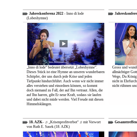
Jahreskonferenz 2022
- Inno di lode
Jahreskonfere
(Lobeshymne)
„Inno di lode“ bedeutet übersetzt „Lobeshymne“.
Gross und wunde
Dieses Stück ist eine Hymne an unseren wunderbaren
allmächtiger Got
Schöpfer, der uns durch jede Krise und jeden
Wege, Du König a
Tiefpunkt hindurchführt. Auch wenn wir nicht immer
nicht in Ehrfur
alles verstehen und einordnen können, so kommt
nicht rühmen und 
doch niemand zu Fall, der auf Ihn vertraut. Allen, die
auf Ihn harren, gibt Er neue Kraft, sodass sie laufen
und dabei nicht müde werden. Viel Freude mit diesen
Himmelsklängen.
18. AZK
– ♫ „Krisenprofitverbot“ ♫ mit Vorwort
Gesamttreffen
von Ruth E. Sasek (18. AZK)