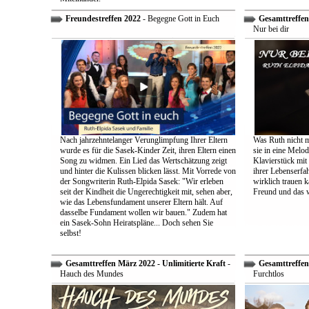
Freundestreffen 2022
- Begegne Gott in Euch
Gesamttreffen 
Nur bei dir
Nach jahrzehntelanger Verunglimpfung Ihrer Eltern
Was Ruth nicht m
wurde es für die Sasek-Kinder Zeit, ihren Eltern einen
sie in eine Melo
Song zu widmen. Ein Lied das Wertschätzung zeigt
Klavierstück mit
und hinter die Kulissen blicken lässt. Mit Vorrede von
ihrer Lebenserf
der Songwriterin Ruth-Elpida Sasek: "Wir erleben
wirklich trauen ka
seit der Kindheit die Ungerechtigkeit mit, sehen aber,
Freund und das 
wie das Lebensfundament unserer Eltern hält. Auf
dasselbe Fundament wollen wir bauen." Zudem hat
ein Sasek-Sohn Heiratspläne... Doch sehen Sie
selbst!
Gesamttreffen März 2022 - Unlimitierte Kraft
-
Gesamttreffen 
Hauch des Mundes
Furchtlos