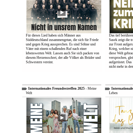
Für dieses Lied haben sich Männer aus
Das tief berühre
Süddeutschland zusammengetan, die sich für Friede
Sasek zeigt die t
und gegen Krieg aussprechen. Es sind Söhne und
zur Front aufger
Väter mit einem schallenden Ruf nach einer
Krieg, welcher n
lebenswerten Welt. Lassen auch Sie sich packen von
diese Welt gebra
diesem Herzensschrei, der alle Völker als Brüder und
versprochen, glei
Schwestern vereint.
aufgerüstet. Das
nicht mehr in den
Internationales Freundestreffen 2025
- Meine
Internationale
Welt
Leben