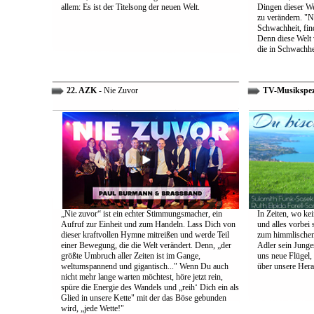
allem: Es ist der Titelsong der neuen Welt.
Dingen dieser We
zu verändern. "Ni
Schwachheit, find
Denn diese Welt 
die in Schwachhe
22. AZK
- Nie Zuvor
TV-Musikspez
„Nie zuvor“ ist ein echter Stimmungsmacher, ein
In Zeiten, wo kei
Aufruf zur Einheit und zum Handeln. Lass Dich von
und alles vorbei s
dieser kraftvollen Hymne mitreißen und werde Teil
zum himmlischen 
einer Bewegung, die die Welt verändert. Denn, „der
Adler sein Junges
größte Umbruch aller Zeiten ist im Gange,
uns neue Flügel,
weltumspannend und gigantisch..." Wenn Du auch
über unsere Her
nicht mehr lange warten möchtest, höre jetzt rein,
spüre die Energie des Wandels und „reih‘ Dich ein als
Glied in unsere Kette" mit der das Böse gebunden
wird, „jede Wette!"