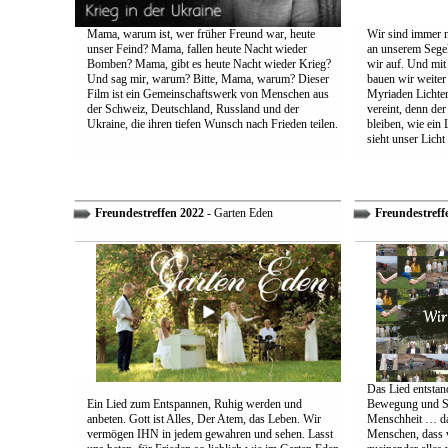
Mama, warum ist, wer früher Freund war, heute
Wir sind immer n
unser Feind? Mama, fallen heute Nacht wieder
an unserem Segel
Bomben? Mama, gibt es heute Nacht wieder Krieg?
wir auf. Und mit
Und sag mir, warum? Bitte, Mama, warum? Dieser
bauen wir weiter
Film ist ein Gemeinschaftswerk von Menschen aus
Myriaden Lichter
der Schweiz, Deutschland, Russland und der
vereint, denn de
Ukraine, die ihren tiefen Wunsch nach Frieden teilen.
bleiben, wie ein 
sieht unser Licht
Freundestreffen 2022
- Garten Eden
Freundestreff
Das Lied entstand
Ein Lied zum Entspannen, Ruhig werden und
Bewegung und So
anbeten. Gott ist Alles, Der Atem, das Leben. Wir
Menschheit … das
vermögen IHN in jedem gewahren und sehen. Lasst
Menschen, dass w