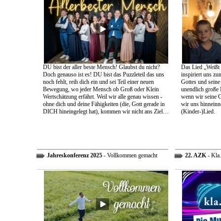
DU bist der aller beste Mensch! Glaubst du nicht?
Das Lied „Weißt d
Doch genauso ist es! DU bist das Puzzleteil das uns
inspiriert uns z
noch fehlt, reih dich ein und sei Teil einer neuen
Gottes und sein
Bewegung, wo jeder Mensch ob Groß oder Klein
unendlich große L
Wertschätzung erfährt. Weil wir alle genau wissen -
wenn wir seine 
ohne dich und deine Fähigkeiten (die, Gott gerade in
wir uns hinneinn
DICH hineingelegt hat), kommen wir nicht ans Ziel…
(Kinder-)Lied.
Jahreskonferenz 2025
- Vollkommen gemacht
22. AZK
- Kla.