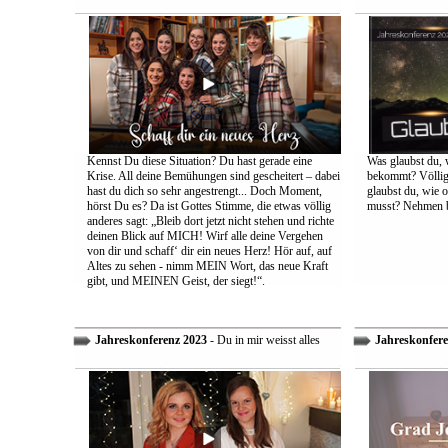
Kennst Du diese Situation? Du hast gerade eine
Was glaubst du, 
Krise. All deine Bemühungen sind gescheitert – dabei
bekommt? Völlig 
hast du dich so sehr angestrengt... Doch Moment,
glaubst du, wie 
hörst Du es? Da ist Gottes Stimme, die etwas völlig
musst? Nehmen bi
anderes sagt: „Bleib dort jetzt nicht stehen und richte
deinen Blick auf MICH! Wirf alle deine Vergehen
von dir und schaff‘ dir ein neues Herz! Hör auf, auf
Altes zu sehen - nimm MEIN Wort, das neue Kraft
gibt, und MEINEN Geist, der siegt!“.
Jahreskonferenz 2023
- Du in mir weisst alles
Jahreskonfere