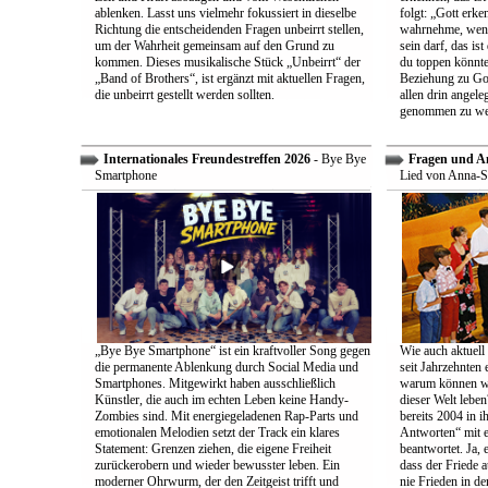
ablenken. Lasst uns vielmehr fokussiert in dieselbe
folgt: „Gott erk
Richtung die entscheidenden Fragen unbeirrt stellen,
wahrnehme, wenn
um der Wahrheit gemeinsam auf den Grund zu
sein darf, das is
kommen. Dieses musikalische Stück „Unbeirrt“ der
du toppen könnte
„Band of Brothers“, ist ergänzt mit aktuellen Fragen,
Beziehung zu Gott
die unbeirrt gestellt werden sollten.
allen drin angele
genommen zu we
Internationales Freundestreffen 2026
- Bye Bye
Fragen und A
Smartphone
Lied von Anna-S
„Bye Bye Smartphone“ ist ein kraftvoller Song gegen
Wie auch aktuell 
die permanente Ablenkung durch Social Media und
seit Jahrzehnten
Smartphones. Mitgewirkt haben ausschließlich
warum können wir
Künstler, die auch im echten Leben keine Handy-
dieser Welt leben
Zombies sind. Mit energiegeladenen Rap-Parts und
bereits 2004 in 
emotionalen Melodien setzt der Track ein klares
Antworten“ mit e
Statement: Grenzen ziehen, die eigene Freiheit
beantwortet. Ja, 
zurückerobern und wieder bewusster leben. Ein
dass der Friede a
moderner Ohrwurm, der den Zeitgeist trifft und
nie Frieden in de