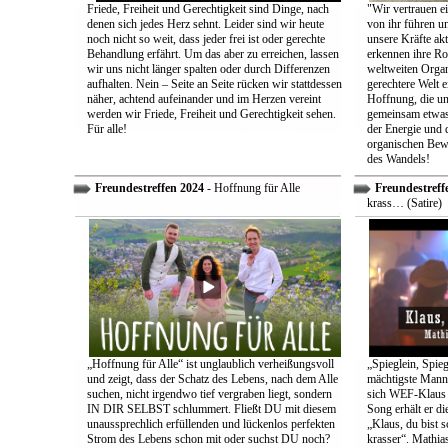
Friede, Freiheit und Gerechtigkeit sind Dinge, nach
"Wir vertrauen e
denen sich jedes Herz sehnt. Leider sind wir heute
von ihr führen un
noch nicht so weit, dass jeder frei ist oder gerechte
unsere Kräfte ak
Behandlung erfährt. Um das aber zu erreichen, lassen
erkennen ihre Rol
wir uns nicht länger spalten oder durch Differenzen
weltweiten Organ
aufhalten. Nein – Seite an Seite rücken wir stattdessen
gerechtere Welt e
näher, achtend aufeinander und im Herzen vereint
Hoffnung, die uns
werden wir Friede, Freiheit und Gerechtigkeit sehen.
gemeinsam etwas
Für alle!
der Energie und 
organischen Bewe
des Wandels!
Freundestreffen 2024
- Hoffnung für Alle
Freundestreff
krass… (Satire)
„Hoffnung für Alle“ ist unglaublich verheißungsvoll
„Spieglein, Spieg
und zeigt, dass der Schatz des Lebens, nach dem Alle
mächtigste Mann 
suchen, nicht irgendwo tief vergraben liegt, sondern
sich WEF-Klaus 
IN DIR SELBST schlummert. Fließt DU mit diesem
Song erhält er di
unaussprechlich erfüllenden und lückenlos perfekten
„Klaus, du bist 
Strom des Lebens schon mit oder suchst DU noch?
krasser“. Mathia