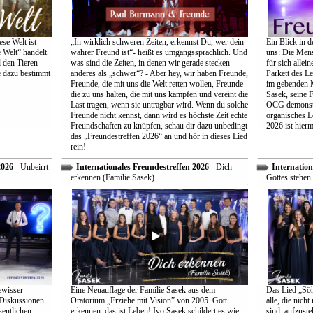
se Welt ist
„In wirklich schweren Zeiten, erkennst Du, wer dein
Ein Blick in d
 Welt“ handelt
wahrer Freund ist“- heißt es umgangssprachlich. Und
uns: Die Mens
 den Tieren –
was sind die Zeiten, in denen wir gerade stecken
für sich allei
e dazu bestimmt
anderes als „schwer“? - Aber hey, wir haben Freunde,
Parkett des Le
Freunde, die mit uns die Welt retten wollen, Freunde
im gebenden M
die zu uns halten, die mit uns kämpfen und vereint die
Sasek, seine 
Last tragen, wenn sie untragbar wird. Wenn du solche
OCG demonstri
Freunde nicht kennst, dann wird es höchste Zeit echte
organisches L
Freundschaften zu knüpfen, schau dir dazu unbedingt
2026 ist hiermi
das „Freundestreffen 2026“ an und hör in dieses Lied
rein!
2026
- Unbeirrt
Internationales Freundestreffen 2026
- Dich
Internation
erkennen (Familie Sasek)
Gottes stehen 
ewisser
Eine Neuauflage der Familie Sasek aus dem
Das Lied „Söhn
 Diskussionen
Oratorium „Erziehe mit Vision” von 2005. Gott
alle, die nich
entlichen
erkennen, das ist Leben! Ivo Sasek schildert es wie
sind, aufzust