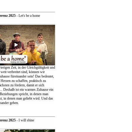
erenz 2025
- Let's be a home
ierigen Zeit, in der Gleichgültigkeit und
weit verbreitet sind, können wir
uhause füreinander sein! Das bedeutet,
 Herzen zu schaffen, praktisch zu
chsten zu fördern, damit er sich
... Deshalb ist ein warmes Zuhause ein
 Beziehungen spricht, in denen man
t, in denen man geliebt wird. Und das
nander geben.
erenz 2025
- I will shine