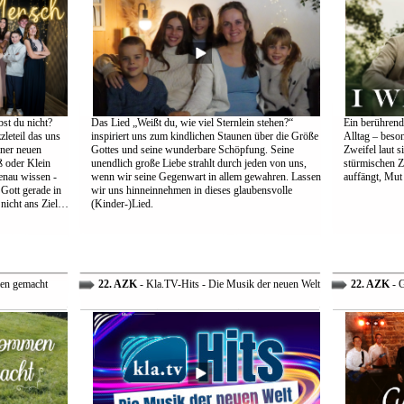
st du nicht?
Das Lied „Weißt du, wie viel Sternlein stehen?“
Ein berührend
leteil das uns
inspiriert uns zum kindlichen Staunen über die Größe
Alltag – beso
einer neuen
Gottes und seine wunderbare Schöpfung. Seine
Zweifel laut s
 oder Klein
unendlich große Liebe strahlt durch jeden von uns,
stürmischen Z
genau wissen -
wenn wir seine Gegenwart in allem gewahren. Lassen
auffängt, Mut
 Gott gerade in
wir uns hinneinnehmen in dieses glaubensvolle
nicht ans Ziel…
(Kinder-)Lied.
en gemacht
22. AZK
- Kla.TV-Hits - Die Musik der neuen Welt
22. AZK
- G