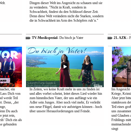
Welt.
Dingen dieser Welt ins Angesicht zu schauen und sie
zu verändern. "Nicht in Kraft, sondern in
Schwachheit, findest du den Schlüssel dieser Zeit.
Denn diese Welt verändern nicht die Starken, sondern
die in Schwachheit im Arm des Schöpfers ruh’n."
TV-Musikspezial
- Du bisch ja Vater
21. AZK
- F
macher, ein
In Zeiten, wo keine Kraft mehr in uns zu finden ist
Im Angesicht 
 Lass Dich von
und alles vorbei scheint, leitet dieses Lied wieder hin
Kriege, Krimi
nd werde Teil
zum himmlischen Vater, der uns auffängt wie ein
Aber jetzt bit
rt. Denn, „der
Adler sein Junges. Aber noch viel mehr, Er verleiht
stattdessen d
ange,
uns neue Flügel, damit wir aufsteigen können - hoch
Teil eines gr
Wenn Du auch
über unsere Herausforderungen und Feinde.
uns zusammen 
 jetzt rein,
und Glauben 
ih‘ Dich ein als
Frühlings mit
öse gebunden
mutmachendes 
singt