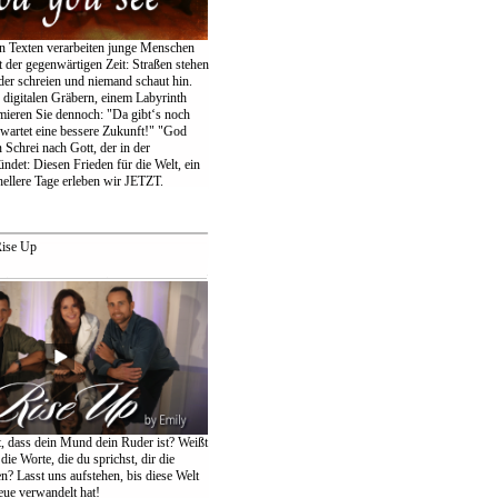
en Texten verarbeiten junge Menschen
 der gegenwärtigen Zeit: Straßen stehen
der schreien und niemand schaut hin.
igitalen Gräbern, einem Labyrinth
amieren Sie dennoch: "Da gibt‘s noch
wartet eine bessere Zukunft!" "God
 Schrei nach Gott, der in der
ndet: Diesen Frieden für die Welt, ein
ellere Tage erleben wir JETZT.
ise Up
t, dass dein Mund dein Ruder ist? Weißt
die Worte, die du sprichst, dir die
n? Lasst uns aufstehen, bis diese Welt
eue verwandelt hat!