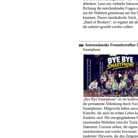
ablenken. Lasst uns vielmehr fokussier
Richtung die entscheidenden Fragen un
um der Wahrheit gemeinsam auf den 
kommen. Dieses musikalische Stück „
„Band of Brothers“, ist ergänzt mit ak
die unbeirrt gestellt werden sollten.
Internationales Freundestreffen 
Smartphone
„Bye Bye Smartphone“ ist ein kraftvo
die permanente Ablenkung durch Soc
Smartphones. Mitgewirkt haben aussc
Künstler, die auch im echten Leben k
Zombies sind. Mit energiegeladenen 
emotionalen Melodien setzt der Track 
Statement: Grenzen ziehen, die eigene 
zurückerobern und wieder bewusster 
moderner Ohrwurm, der den Zeitgeist 