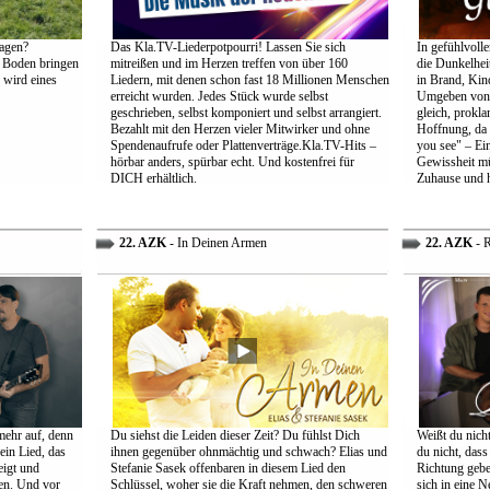
agen?
Das Kla.TV-Liederpotpourri! Lassen Sie sich
In gefühlvoll
 Boden bringen
mitreißen und im Herzen treffen von über 160
die Dunkelheit
 wird eines
Liedern, mit denen schon fast 18 Millionen Menschen
in Brand, Kin
erreicht wurden. Jedes Stück wurde selbst
Umgeben von d
geschrieben, selbst komponiert und selbst arrangiert.
gleich, prokl
Bezahlt mit den Herzen vieler Mitwirker und ohne
Hoffnung, da 
Spendenaufrufe oder Plattenverträge.Kla.TV-Hits –
you see" – Ein
hörbar anders, spürbar echt. Und kostenfrei für
Gewissheit mü
DICH erhältlich.
Zuhause und h
22. AZK
- In Deinen Armen
22. AZK
- R
mehr auf, denn
Du siehst die Leiden dieser Zeit? Du fühlst Dich
Weißt du nich
ein Lied, das
ihnen gegenüber ohnmächtig und schwach? Elias und
du nicht, dass 
eigt und
Stefanie Sasek offenbaren in diesem Lied den
Richtung gebe
en. Und vor
Schlüssel, woher sie die Kraft nehmen, den schweren
sich in eine N