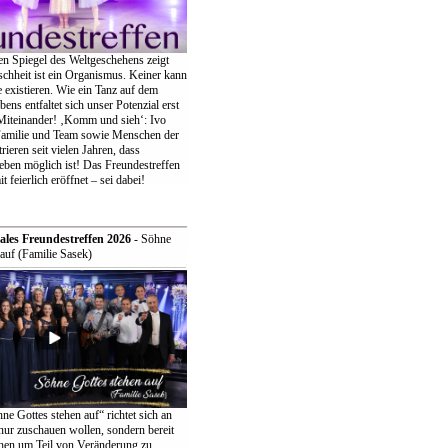
en Spiegel des Weltgeschehens zeigt
chheit ist ein Organismus. Keiner kann
ne existieren. Wie ein Tanz auf dem
bens entfaltet sich unser Potenzial erst
iteinander! ‚Komm und sieh‘: Ivo
Familie und Team sowie Menschen der
eren seit vielen Jahren, dass
eben möglich ist! Das Freundestreffen
t feierlich eröffnet – sei dabei!
ales Freundestreffen 2026
- Söhne
auf (Familie Sasek)
e Gottes stehen auf“ richtet sich an
t nur zuschauen wollen, sondern bereit
ehen um Teil von Veränderung zu