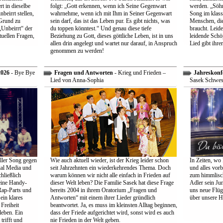
t in dieselbe
folgt: „Gott erkennen, wenn ich Seine Gegenwart
werden. „Söhne
beirrt stellen,
wahrnehme, wenn ich mit Ihm in Seiner Gegenwart
Song im klass
Grund zu
sein darf, das ist das Leben pur. Es gibt nichts, was
Menschen, die
Unbeirrt“ der
du toppen könntest.“ Und genau diese tiefe
braucht. Leid
tuellen Fragen,
Beziehung zu Gott, dieses göttliche Leben, ist in uns
leidende Schö
allen drin angelegt und wartet nur darauf, in Anspruch
Lied gibt ihre
genommen zu werden!
2026
- Bye Bye
Fragen und Antworten
- Krieg und Frieden –
Jahreskonf
Lied von Anna-Sophia
Sasek Schwes
ller Song gegen
Wie auch aktuell wieder, ist der Krieg leider schon
In Zeiten, wo 
ial Media und
seit Jahrzehnten ein wiederkehrendes Thema. Doch
und alles vorb
hließlich
warum können wir nicht alle einfach in Frieden auf
zum himmlisch
eine Handy-
dieser Welt leben? Die Familie Sasek hat diese Frage
Adler sein Jun
Rap-Parts und
bereits 2004 in ihrem Oratorium „Fragen und
uns neue Flüg
ein klares
Antworten“ mit einem ihrer Lieder gründlich
über unsere H
Freiheit
beantwortet. Ja, es muss im kleinsten Alltag beginnen,
leben. Ein
dass der Friede aufgerichtet wird, sonst wird es auch
trifft und
nie Frieden in der Welt geben.