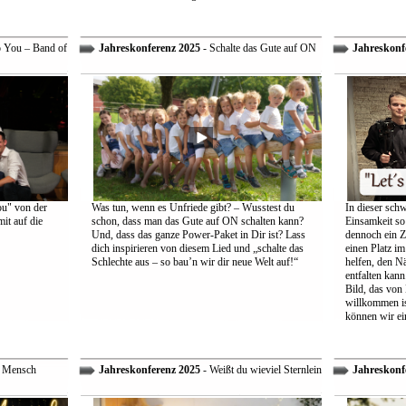
o You – Band of
Jahreskonferenz 2025
- Schalte das Gute auf ON
Jahreskonf
ou" von der
Was tun, wenn es Unfriede gibt? – Wusstest du
In dieser schw
it auf die
schon, dass man das Gute auf ON schalten kann?
Einsamkeit so 
Und, dass das ganze Power-Paket in Dir ist? Lass
dennoch ein Z
dich inspirieren von diesem Lied und „schalte das
einen Platz im
Schlechte aus – so bau’n wir dir neue Welt auf!“
helfen, den Nä
entfalten kann
Bild, das von
willkommen is
können wir ei
r Mensch
Jahreskonferenz 2025
- Weißt du wieviel Sternlein
Jahreskonf