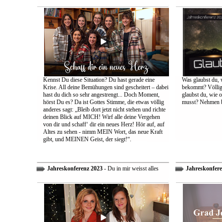
Kennst Du diese Situation? Du hast gerade eine
Was glaubst du, 
Krise. All deine Bemühungen sind gescheitert – dabei
bekommt? Völlig 
hast du dich so sehr angestrengt... Doch Moment,
glaubst du, wie 
hörst Du es? Da ist Gottes Stimme, die etwas völlig
musst? Nehmen bi
anderes sagt: „Bleib dort jetzt nicht stehen und richte
deinen Blick auf MICH! Wirf alle deine Vergehen
von dir und schaff‘ dir ein neues Herz! Hör auf, auf
Altes zu sehen - nimm MEIN Wort, das neue Kraft
gibt, und MEINEN Geist, der siegt!“.
Jahreskonferenz 2023
- Du in mir weisst alles
Jahreskonfere