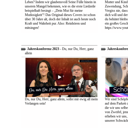
Leben? Indem wir glaubensvoll Seine Fülle hinein in
Mutter und Kind:
unseren Mangel bekennen, wie es die erste Liedzeile
Zuwendung, Schu
beispielhaft besingt – „Dein Mut für meine
Vergiss nie, dass
Mutlosigkeit“! Das Original dieses Covers ist schon
dich will und der
über 30 Jahre alt, doch der Inhalt ist auch heute noch
du behütet bleib
Kraft und Wahrheit pur. Also: Reinhören und
ein großes Gesch
mitsingen!
https://www.yo
Jahreskonferenz 2023
- Du, nur Du, Herr, ganz
Jahreskonfere
allein
Du, nur Du, Herr, ganz allein, sollst mir ewig all mein
Wir sind Schöpfe
Verlangen sein!
auf dem Parkett 
die wir uns selbe
von Zweifel, jens
erheben wir uns
unserer Schwäch