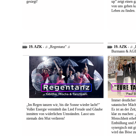
gesiegt!
up” zeigt einen 
von uns gehen ka
Leben zu finden.
19. AZK
- ♫ „Regentanz“ ♫
19. AZK
- ♫ „E
Burmann & AG
Immer deutlicher
„Im Regen tanzen wir, bis die Sonne wieder lacht!“
satanischer Mäch
Voller Energie vermittelt das Lied Freude und Glaube
Es ist an der Ze
inmitten von widerlichen Umständen. Lasst uns
klar zu machen: „
niemals den Mut verlieren!
Menschheit erheb
Enthüllung und A
synergisch mit g
wird das Böse zu