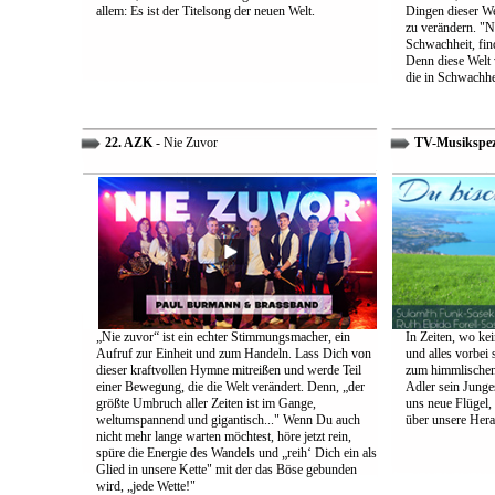
allem: Es ist der Titelsong der neuen Welt.
Dingen dieser We
zu verändern. "Ni
Schwachheit, find
Denn diese Welt 
die in Schwachhe
22. AZK
- Nie Zuvor
TV-Musikspez
„Nie zuvor“ ist ein echter Stimmungsmacher, ein
In Zeiten, wo kei
Aufruf zur Einheit und zum Handeln. Lass Dich von
und alles vorbei s
dieser kraftvollen Hymne mitreißen und werde Teil
zum himmlischen 
einer Bewegung, die die Welt verändert. Denn, „der
Adler sein Junges
größte Umbruch aller Zeiten ist im Gange,
uns neue Flügel,
weltumspannend und gigantisch..." Wenn Du auch
über unsere Her
nicht mehr lange warten möchtest, höre jetzt rein,
spüre die Energie des Wandels und „reih‘ Dich ein als
Glied in unsere Kette" mit der das Böse gebunden
wird, „jede Wette!"