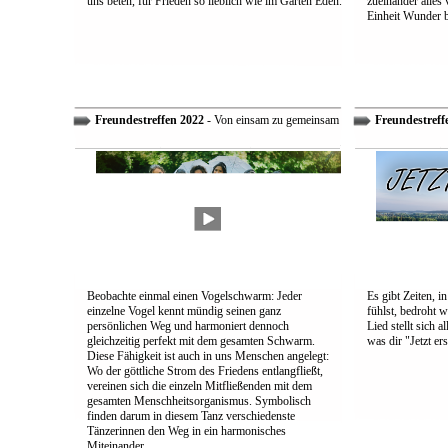
uns beten, für Frieden so lieblich wie im Garten Eden.
zueinander alles
Einheit Wunder 
Freundestreffen 2022
- Von einsam zu gemeinsam
Freundestreff
Beobachte einmal einen Vogelschwarm: Jeder
Es gibt Zeiten, i
einzelne Vogel kennt mündig seinen ganz
fühlst, bedroht w
persönlichen Weg und harmoniert dennoch
Lied stellt sich 
gleichzeitig perfekt mit dem gesamten Schwarm.
was dir "Jetzt ers
Diese Fähigkeit ist auch in uns Menschen angelegt:
Wo der göttliche Strom des Friedens entlangfließt,
vereinen sich die einzeln Mitfließenden mit dem
gesamten Menschheitsorganismus. Symbolisch
finden darum in diesem Tanz verschiedenste
Tänzerinnen den Weg in ein harmonisches
Miteinander.