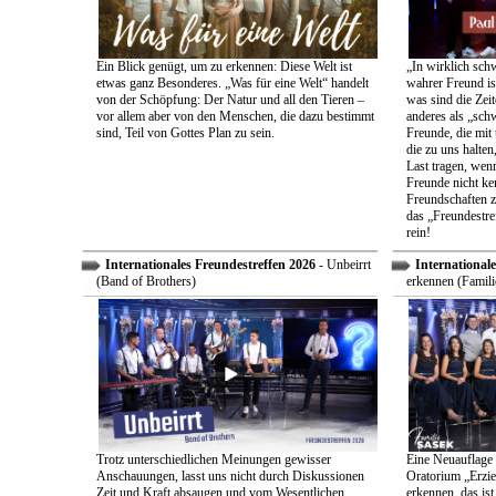
Ein Blick genügt, um zu erkennen: Diese Welt ist
„In wirklich sch
etwas ganz Besonderes. „Was für eine Welt“ handelt
wahrer Freund is
von der Schöpfung: Der Natur und all den Tieren –
was sind die Zeit
vor allem aber von den Menschen, die dazu bestimmt
anderes als „sch
sind, Teil von Gottes Plan zu sein.
Freunde, die mit 
die zu uns halten
Last tragen, wen
Freunde nicht ken
Freundschaften z
das „Freundestre
rein!
Internationales Freundestreffen 2026
- Unbeirrt
Internationale
(Band of Brothers)
erkennen (Famili
Trotz unterschiedlichen Meinungen gewisser
Eine Neuauflage 
Anschauungen, lasst uns nicht durch Diskussionen
Oratorium „Erzie
Zeit und Kraft absaugen und vom Wesentlichen
erkennen, das ist