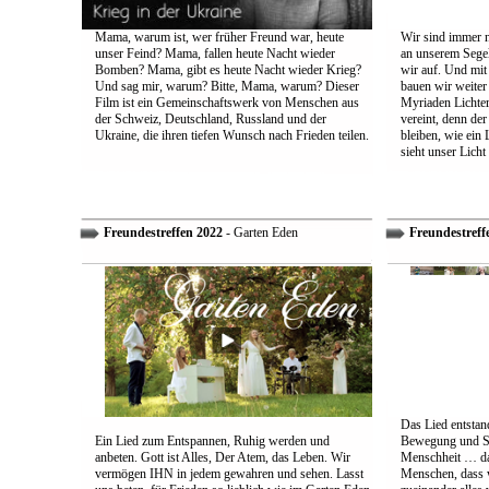
Mama, warum ist, wer früher Freund war, heute
Wir sind immer n
unser Feind? Mama, fallen heute Nacht wieder
an unserem Segel
Bomben? Mama, gibt es heute Nacht wieder Krieg?
wir auf. Und mit
Und sag mir, warum? Bitte, Mama, warum? Dieser
bauen wir weiter
Film ist ein Gemeinschaftswerk von Menschen aus
Myriaden Lichter
der Schweiz, Deutschland, Russland und der
vereint, denn de
Ukraine, die ihren tiefen Wunsch nach Frieden teilen.
bleiben, wie ein 
sieht unser Licht
Freundestreffen 2022
- Garten Eden
Freundestreff
Das Lied entstand
Ein Lied zum Entspannen, Ruhig werden und
Bewegung und So
anbeten. Gott ist Alles, Der Atem, das Leben. Wir
Menschheit … das
vermögen IHN in jedem gewahren und sehen. Lasst
Menschen, dass w