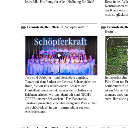
Jedenfalls: Hoffnung für Alle - Hoffnung für Dich!
Reise in den Wil
Konfrontation mit
der Klaus selbst 
nicht so glücklic
Freundestreffen 2024
- ♫ „Schöpferkraft“ ♫
Freundestreff
Herrn“ ♫
„Wir sind Schöpfer – und Geschöpfe zugleich,
In majestätischer
Tänzer auf dem Parkett des Lebens; Schauspieler der
Film-Chor mit Fr
Rolle, die wir uns selber wählen. Jenseits der
berührendes Kun
Dunkelheit von Zweifel, jenseits der Schatten von
ist ein Moment d
Erlebtem erheben wir uns, denn wir sind NICHT
erinnert, dass j
OPFER unserer Schwächen." Das Panorama-
steht. Ihm allein
Tanzteam präsentiert eine überwältigende Poesie über
die Schöpferkraft in uns – dargestellt in starkem
Ausdruckstanz.