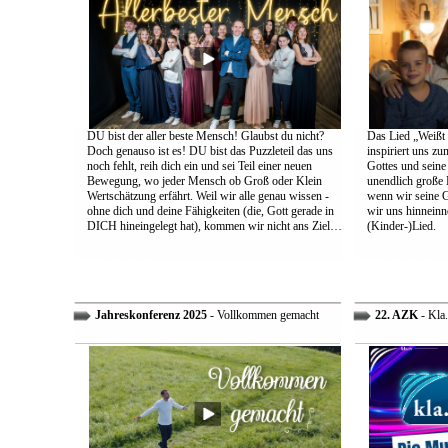
DU bist der aller beste Mensch! Glaubst du nicht?
Das Lied „Weißt d
Doch genauso ist es! DU bist das Puzzleteil das uns
inspiriert uns z
noch fehlt, reih dich ein und sei Teil einer neuen
Gottes und sein
Bewegung, wo jeder Mensch ob Groß oder Klein
unendlich große L
Wertschätzung erfährt. Weil wir alle genau wissen -
wenn wir seine 
ohne dich und deine Fähigkeiten (die, Gott gerade in
wir uns hinneinn
DICH hineingelegt hat), kommen wir nicht ans Ziel…
(Kinder-)Lied.
Jahreskonferenz 2025
- Vollkommen gemacht
22. AZK
- Kla.