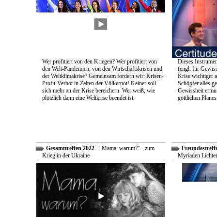
Wer profitiert von den Kriegen? Wer profitiert von
Dieses Instrumen
den Welt-Pandemien, von den Wirtschaftskrisen und
(engl. für Gewiss
der Weltklimakrise? Gemeinsam fordern wir: Krisen-
Krise wichtiger a
Profit-Verbot in Zeiten der Völkernot! Keiner soll
Schöpfer alles g
sich mehr an der Krise bereichern. Wer weiß, wie
Gewissheit ermuti
plötzlich dann eine Weltkrise beendet ist.
göttlichen Plane
Gesamttreffen 2022
- "Mama, warum?" - zum
Freundestreff
Krieg in der Ukraine
Myriaden Lichter