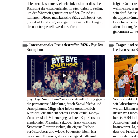
ablenken. Lasst uns vielmehr fokussiert in dieselbe
folgt: „Gott erk
Richtung die entscheidenden Fragen unbeirrt stellen,
wahrnehme, wenn
um der Wahrheit gemeinsam auf den Grund zu
sein darf, das is
kommen. Dieses musikalische Stück „Unbeirrt“ der
du toppen könnte
„Band of Brothers“, ist ergänzt mit aktuellen Fragen,
Beziehung zu Gott
die unbeirrt gestellt werden sollten.
allen drin angele
genommen zu we
Internationales Freundestreffen 2026
- Bye Bye
Fragen und A
Smartphone
Lied von Anna-S
„Bye Bye Smartphone“ ist ein kraftvoller Song gegen
Wie auch aktuell 
die permanente Ablenkung durch Social Media und
seit Jahrzehnten
Smartphones. Mitgewirkt haben ausschließlich
warum können wir
Künstler, die auch im echten Leben keine Handy-
dieser Welt leben
Zombies sind. Mit energiegeladenen Rap-Parts und
bereits 2004 in 
emotionalen Melodien setzt der Track ein klares
Antworten“ mit e
Statement: Grenzen ziehen, die eigene Freiheit
beantwortet. Ja, 
zurückerobern und wieder bewusster leben. Ein
dass der Friede a
moderner Ohrwurm, der den Zeitgeist trifft und
nie Frieden in de