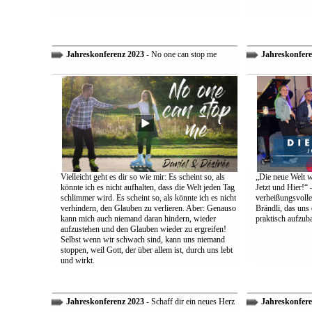
Jahreskonferenz 2023
- No one can stop me
Jahreskonfere
Vielleicht geht es dir so wie mir: Es scheint so, als
„Die neue Welt w
könnte ich es nicht aufhalten, dass die Welt jeden Tag
Jetzt und Hier!“ 
schlimmer wird. Es scheint so, als könnte ich es nicht
verheißungsvolle
verhindern, den Glauben zu verlieren. Aber: Genauso
Brändli, das uns 
kann mich auch niemand daran hindern, wieder
praktisch aufzub
aufzustehen und den Glauben wieder zu ergreifen!
Selbst wenn wir schwach sind, kann uns niemand
stoppen, weil Gott, der über allem ist, durch uns lebt
und wirkt.
Jahreskonferenz 2023
- Schaff dir ein neues Herz
Jahreskonfere