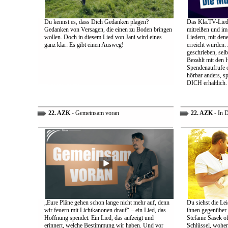
Du kennst es, dass Dich Gedanken plagen?
Das Kla.TV-Liede
Gedanken von Versagen, die einen zu Boden bringen
mitreißen und im
wollen. Doch in diesem Lied von Jani wird eines
Liedern, mit den
ganz klar: Es gibt einen Ausweg!
erreicht wurden.
geschrieben, selb
Bezahlt mit den 
Spendenaufrufe o
hörbar anders, sp
DICH erhältlich.
22. AZK
- Gemeinsam voran
22. AZK
- In 
„Eure Pläne gehen schon lange nicht mehr auf, denn
Du siehst die Lei
wir feuern mit Lichtkanonen drauf“ – ein Lied, das
ihnen gegenüber
Hoffnung spendet. Ein Lied, das aufzeigt und
Stefanie Sasek o
erinnert, welche Bestimmung wir haben. Und vor
Schlüssel, woher