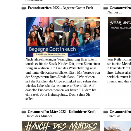
Freundestreffen 2022
- Begegne Gott in Euch
Gesamttreffen 
Nur bei dir
Nach jahrzehntelanger Verunglimpfung Ihrer Eltern
Was Ruth nicht m
wurde es für die Sasek-Kinder Zeit, ihren Eltern einen
sie in eine Melo
Song zu widmen. Ein Lied das Wertschätzung zeigt
Klavierstück mit
und hinter die Kulissen blicken lässt. Mit Vorrede von
ihrer Lebenserf
der Songwriterin Ruth-Elpida Sasek: "Wir erleben
wirklich trauen ka
seit der Kindheit die Ungerechtigkeit mit, sehen aber,
Freund und das 
wie das Lebensfundament unserer Eltern hält. Auf
dasselbe Fundament wollen wir bauen." Zudem hat
ein Sasek-Sohn Heiratspläne... Doch sehen Sie
selbst!
Gesamttreffen März 2022 - Unlimitierte Kraft
-
Gesamttreffen 
Hauch des Mundes
Furchtlos