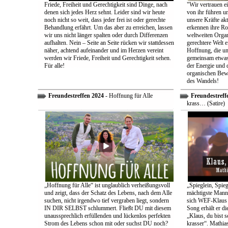
Friede, Freiheit und Gerechtigkeit sind Dinge, nach
"Wir vertrauen e
denen sich jedes Herz sehnt. Leider sind wir heute
von ihr führen un
noch nicht so weit, dass jeder frei ist oder gerechte
unsere Kräfte ak
Behandlung erfährt. Um das aber zu erreichen, lassen
erkennen ihre Rol
wir uns nicht länger spalten oder durch Differenzen
weltweiten Organ
aufhalten. Nein – Seite an Seite rücken wir stattdessen
gerechtere Welt e
näher, achtend aufeinander und im Herzen vereint
Hoffnung, die uns
werden wir Friede, Freiheit und Gerechtigkeit sehen.
gemeinsam etwas
Für alle!
der Energie und 
organischen Bewe
des Wandels!
Freundestreffen 2024
- Hoffnung für Alle
Freundestreff
krass… (Satire)
„Hoffnung für Alle“ ist unglaublich verheißungsvoll
„Spieglein, Spieg
und zeigt, dass der Schatz des Lebens, nach dem Alle
mächtigste Mann 
suchen, nicht irgendwo tief vergraben liegt, sondern
sich WEF-Klaus 
IN DIR SELBST schlummert. Fließt DU mit diesem
Song erhält er di
unaussprechlich erfüllenden und lückenlos perfekten
„Klaus, du bist 
Strom des Lebens schon mit oder suchst DU noch?
krasser“. Mathia