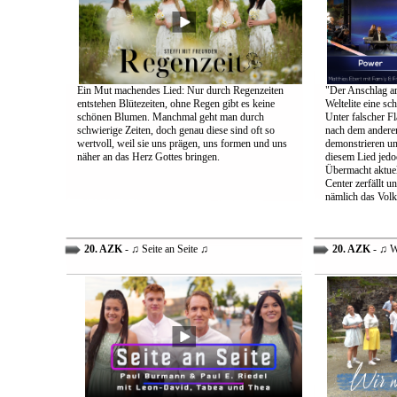
Ein Mut machendes Lied: Nur durch Regenzeiten
"Der Anschlag am
entstehen Blütezeiten, ohne Regen gibt es keine
Weltelite eine sc
schönen Blumen. Manchmal geht man durch
Unter falscher Fl
schwierige Zeiten, doch genau diese sind oft so
nach dem anderen
wertvoll, weil sie uns prägen, uns formen und uns
demonstrieren un
näher an das Herz Gottes bringen.
diesem Lied jedo
Übermacht aktuel
Center zerfällt u
nämlich das Volk
20. AZK
- ♫ Seite an Seite ♫
20. AZK
- ♫ W