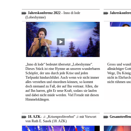
Jahreskonferenz 2022
- Inno di lode
Jahreskonfere
(Lobeshymne)
„Inno di lode“ bedeutet übersetzt „Lobeshymne“.
Gross und wunde
Dieses Stück ist eine Hymne an unseren wunderbaren
allmächtiger Got
Schöpfer, der uns durch jede Krise und jeden
Wege, Du König a
Tiefpunkt hindurchführt. Auch wenn wir nicht immer
nicht in Ehrfur
alles verstehen und einordnen können, so kommt
nicht rühmen und 
doch niemand zu Fall, der auf Ihn vertraut. Allen, die
auf Ihn harren, gibt Er neue Kraft, sodass sie laufen
und dabei nicht müde werden. Viel Freude mit diesen
Himmelsklängen.
18. AZK
– ♫ „Krisenprofitverbot“ ♫ mit Vorwort
Gesamttreffen
von Ruth E. Sasek (18. AZK)