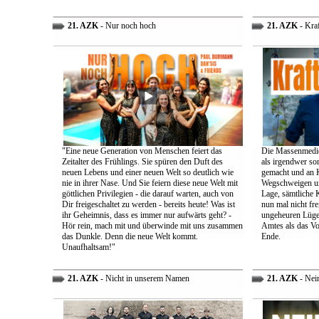
21. AZK
- Nur noch hoch
21. AZK
- Kra
"Eine neue Generation von Menschen feiert das
Die Massenmedie
Zeitalter des Frühlings. Sie spüren den Duft des
als irgendwer son
neuen Lebens und einer neuen Welt so deutlich wie
gemacht und an K
nie in ihrer Nase. Und Sie feiern diese neue Welt mit
Wegschweigen un
göttlichen Privilegien - die darauf warten, auch von
Lage, sämtliche 
Dir freigeschaltet zu werden - bereits heute! Was ist
nun mal nicht fre
ihr Geheimnis, dass es immer nur aufwärts geht? -
ungeheuren Lügen 
Hör rein, mach mit und überwinde mit uns zusammen
Amtes als das Vo
das Dunkle. Denn die neue Welt kommt.
Ende.
Unaufhaltsam!"
21. AZK
- Nicht in unserem Namen
21. AZK
- Nei