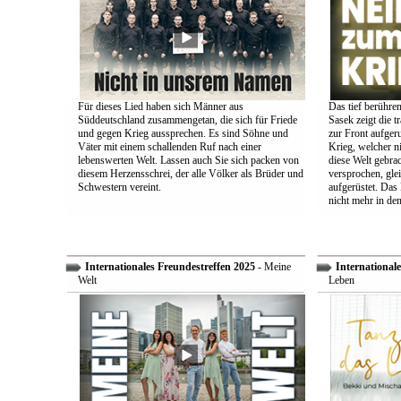
Für dieses Lied haben sich Männer aus
Das tief berühre
Süddeutschland zusammengetan, die sich für Friede
Sasek zeigt die t
und gegen Krieg aussprechen. Es sind Söhne und
zur Front aufger
Väter mit einem schallenden Ruf nach einer
Krieg, welcher n
lebenswerten Welt. Lassen auch Sie sich packen von
diese Welt gebra
diesem Herzensschrei, der alle Völker als Brüder und
versprochen, glei
Schwestern vereint.
aufgerüstet. Das
nicht mehr in den
Internationales Freundestreffen 2025
- Meine
Internationale
Welt
Leben