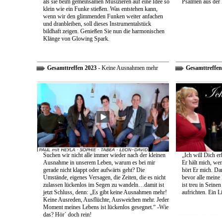
als sie beim gemeinsamen Musizieren auf eine Idee so
Psalmen aus der 
klein wie ein Funke stießen. Was entstehen kann,
wenn wir den glimmenden Funken weiter anfachen
und dranbleiben, soll dieses Instrumentalstück
bildhaft zeigen. Genießen Sie nun die harmonischen
Klänge von Glowing Spark.
Gesamttreffen 2023
- Keine Ausnahmen mehr
Gesamttreffen
Suchen wir nicht alle immer wieder nach der kleinen
„Ich will Dich e
Ausnahme in unserem Leben, warum es bei mir
Er hält mich, wen
gerade nicht klappt oder aufwärts geht? Die
hört Er mich. Dar
Umstände, eigenes Versagen, die Zeiten, die es nicht
bevor alle meine
zulassen lückenlos im Segen zu wandeln…damit ist
ist treu in Sein
jetzt Schluss, denn: „Es gibt keine Ausnahmen mehr!
aufrichten. Ein 
Keine Ausreden, Ausflüchte, Ausweichen mehr. Jeder
Moment meines Lebens ist lückenlos gesegnet.“ -Wie
das? Hör´ doch rein!