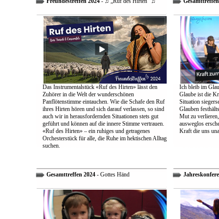
Freundestreffen 2024
- ♫ „Ruf des Hirten“ ♫
Gesamttreffen
Das Instrumentalstück «Ruf des Hirten» lässt den
Ich bleib im Glau
Zuhörer in die Welt der wunderschönen
Glaube ist die Kr
Panflötenstimme eintauchen. Wie die Schafe den Ruf
Situation sieger
ihres Hirten hören und sich darauf verlassen, so sind
Glauben festhält
auch wir in herausfordernden Situationen stets gut
Mut zu verlieren
geführt und können auf die innere Stimme vertrauen.
ausweglos ersche
«Ruf des Hirten» – ein ruhiges und getragenes
Kraft die uns un
Orchesterstück für alle, die Ruhe im hektischen Alltag
suchen.
Gesamttreffen 2024
- Gottes Händ
Jahreskonfere