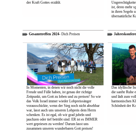
der Kraft Gottes erzählt.
Ungerechtigkeiten
ist, desto mehr 
in ihren Segeln 
übernatürliche Kr
Gesamttreffen 2024
- Dich Preisen
Jahreskonfere
In Momenten, in denen wir noch nicht die volle
Das idyllische In
Freude und Fülle haben, ist genau der richtige
die sanfte Ruhe 
Zeitpunkt, um Gott zu loben und zu preisen! So wie
und lädt zum vol
das Volk Israel immer wieder Lobpreissänger
harmonischen Klä
vorausschickte, wenn der Sieg noch nicht absehbar
Schönheit der K
war, lasst auch uns unseren Lobpreis dem Herrn
schenken. Es ist egal, ob wir grad jubeln und
jauchzen oder tief betrübt sind. ER ist es IMMER
wert gepriesen zu werden! Darum lasst uns
zusammen unseren wunderbaren Gott preisen!