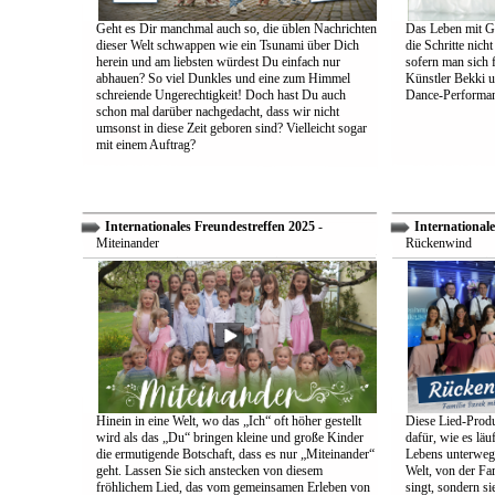
Geht es Dir manchmal auch so, die üblen Nachrichten
Das Leben mit Go
dieser Welt schwappen wie ein Tsunami über Dich
die Schritte nich
herein und am liebsten würdest Du einfach nur
sofern man sich 
abhauen? So viel Dunkles und eine zum Himmel
Künstler Bekki u
schreiende Ungerechtigkeit! Doch hast Du auch
Dance-Performan
schon mal darüber nachgedacht, dass wir nicht
umsonst in diese Zeit geboren sind? Vielleicht sogar
mit einem Auftrag?
Internationales Freundestreffen 2025
-
Internationale
Miteinander
Rückenwind
Hinein in eine Welt, wo das „Ich“ oft höher gestellt
Diese Lied-Produ
wird als das „Du“ bringen kleine und große Kinder
dafür, wie es lä
die ermutigende Botschaft, dass es nur „Miteinander“
Lebens unterwegs 
geht. Lassen Sie sich anstecken von diesem
Welt, von der Fam
fröhlichem Lied, das vom gemeinsamen Erleben von
singt, sondern sie