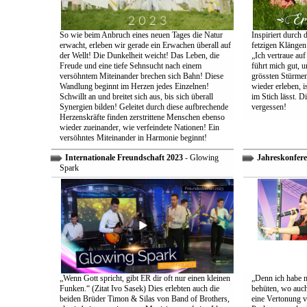
So wie beim Anbruch eines neuen Tages die Natur
Inspiriert durch 
erwacht, erleben wir gerade ein Erwachen überall auf
fetzigen Klängen
der Wellt! Die Dunkelheit weicht! Das Leben, die
„Ich vertraue auf
Freude und eine tiefe Sehnsucht nach einem
führt mich gut, 
versöhntem Miteinander brechen sich Bahn! Diese
grössten Stürmen
Wandlung beginnt im Herzen jedes Einzelnen!
wieder erleben, is
Schwillt an und breitet sich aus, bis sich überall
im Stich lässt. D
Synergien bilden! Geleitet durch diese aufbrechende
vergessen!
Herzenskräfte finden zerstrittene Menschen ebenso
wieder zueinander, wie verfeindete Nationen! Ein
versöhntes Miteinander in Harmonie beginnt!
Internationale Freundschaft 2023
- Glowing
Jahreskonfere
Spark
„Wenn Gott spricht, gibt ER dir oft nur einen kleinen
„Denn ich habe m
Funken.“ (Zitat Ivo Sasek) Dies erlebten auch die
behüten, wo auch
beiden Brüder Timon & Silas von Band of Brothers,
eine Vertonung v