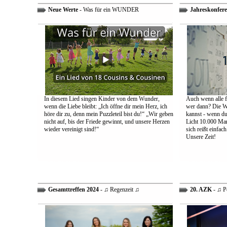
Neue Werte
- Was für ein WUNDER
Jahreskonfere
In diesem Lied singen Kinder von dem Wunder,
Auch wenn alle fa
wenn die Liebe bleibt: „Ich öffne dir mein Herz, ich
wer dann? Die We
höre dir zu, denn mein Puzzleteil bist du!“ „Wir geben
kannst - wenn du 
nicht auf, bis der Friede gewinnt, und unsere Herzen
Licht 10.000 Mann
wieder vereinigt sind!“
sich reißt einfac
Unsere Zeit!
Gesamttreffen 2024
- ♫ Regenzeit ♫
20. AZK
- ♫ P