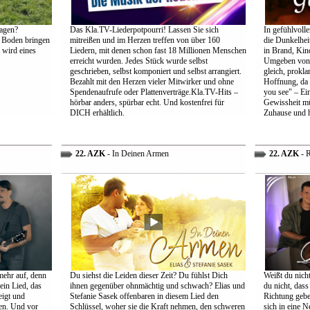
agen?
Das Kla.TV-Liederpotpourri! Lassen Sie sich
In gefühlvoll
 Boden bringen
mitreißen und im Herzen treffen von über 160
die Dunkelheit
 wird eines
Liedern, mit denen schon fast 18 Millionen Menschen
in Brand, Kin
erreicht wurden. Jedes Stück wurde selbst
Umgeben von d
geschrieben, selbst komponiert und selbst arrangiert.
gleich, prokl
Bezahlt mit den Herzen vieler Mitwirker und ohne
Hoffnung, da 
Spendenaufrufe oder Plattenverträge.Kla.TV-Hits –
you see" – Ein
hörbar anders, spürbar echt. Und kostenfrei für
Gewissheit mü
DICH erhältlich.
Zuhause und h
22. AZK
- In Deinen Armen
22. AZK
- R
mehr auf, denn
Du siehst die Leiden dieser Zeit? Du fühlst Dich
Weißt du nich
ein Lied, das
ihnen gegenüber ohnmächtig und schwach? Elias und
du nicht, dass 
eigt und
Stefanie Sasek offenbaren in diesem Lied den
Richtung gebe
en. Und vor
Schlüssel, woher sie die Kraft nehmen, den schweren
sich in eine N