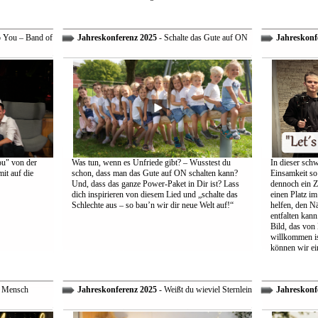
o You – Band of
Jahreskonferenz 2025
- Schalte das Gute auf ON
Jahreskonf
ou" von der
Was tun, wenn es Unfriede gibt? – Wusstest du
In dieser schw
it auf die
schon, dass man das Gute auf ON schalten kann?
Einsamkeit so 
Und, dass das ganze Power-Paket in Dir ist? Lass
dennoch ein Z
dich inspirieren von diesem Lied und „schalte das
einen Platz im
Schlechte aus – so bau’n wir dir neue Welt auf!“
helfen, den Nä
entfalten kann
Bild, das von
willkommen is
können wir ei
r Mensch
Jahreskonferenz 2025
- Weißt du wieviel Sternlein
Jahreskonf