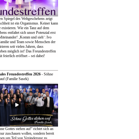
en Spiegel des Weltgeschehens zeigt
chheit ist ein Organismus. Keiner kann
ne existieren. Wie ein Tanz auf dem
bens entfaltet sich unser Potenzial erst
iteinander! ‚Komm und sieh‘: Ivo
Familie und Team sowie Menschen der
eren seit vielen Jahren, dass
eben möglich ist! Das Freundestreffen
t feierlich eröffnet – sei dabei!
ales Freundestreffen 2026
- Söhne
auf (Familie Sasek)
e Gottes stehen auf“ richtet sich an
t nur zuschauen wollen, sondern bereit
ehen um Teil von Veränderung zu