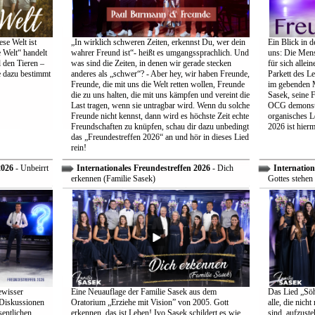
se Welt ist
„In wirklich schweren Zeiten, erkennst Du, wer dein
Ein Blick in d
 Welt“ handelt
wahrer Freund ist“- heißt es umgangssprachlich. Und
uns: Die Mens
 den Tieren –
was sind die Zeiten, in denen wir gerade stecken
für sich allei
e dazu bestimmt
anderes als „schwer“? - Aber hey, wir haben Freunde,
Parkett des Le
Freunde, die mit uns die Welt retten wollen, Freunde
im gebenden M
die zu uns halten, die mit uns kämpfen und vereint die
Sasek, seine 
Last tragen, wenn sie untragbar wird. Wenn du solche
OCG demonstri
Freunde nicht kennst, dann wird es höchste Zeit echte
organisches L
Freundschaften zu knüpfen, schau dir dazu unbedingt
2026 ist hiermi
das „Freundestreffen 2026“ an und hör in dieses Lied
rein!
2026
- Unbeirrt
Internationales Freundestreffen 2026
- Dich
Internation
erkennen (Familie Sasek)
Gottes stehen 
ewisser
Eine Neuauflage der Familie Sasek aus dem
Das Lied „Söhn
 Diskussionen
Oratorium „Erziehe mit Vision” von 2005. Gott
alle, die nich
entlichen
erkennen, das ist Leben! Ivo Sasek schildert es wie
sind, aufzust