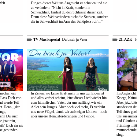
Welt.
Dingen dieser Welt ins Angesicht zu schauen und sie
zu verändern. "Nicht in Kraft, sondern in
Schwachheit, findest du den Schlüssel dieser Zeit.
Denn diese Welt verändern nicht die Starken, sondern
die in Schwachheit im Arm des Schöpfers ruh’n."
TV-Musikspezial
- Du bisch ja Vater
21. AZK
- F
macher, ein
In Zeiten, wo keine Kraft mehr in uns zu finden ist
Im Angesicht 
 Lass Dich von
und alles vorbei scheint, leitet dieses Lied wieder hin
Kriege, Krimi
nd werde Teil
zum himmlischen Vater, der uns auffängt wie ein
Aber jetzt bit
rt. Denn, „der
Adler sein Junges. Aber noch viel mehr, Er verleiht
stattdessen d
ange,
uns neue Flügel, damit wir aufsteigen können - hoch
Teil eines gr
Wenn Du auch
über unsere Herausforderungen und Feinde.
uns zusammen 
 jetzt rein,
und Glauben 
ih‘ Dich ein als
Frühlings mit
öse gebunden
mutmachendes 
singt