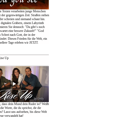
en Texten verarbeiten junge Menschen
 der gegenwärtigen Zeit: Straßen stehen
der schreien und niemand schaut hin.
igitalen Gräbern, einem Labyrinth
amieren Sie dennoch: "Da gibt‘s noch
wartet eine bessere Zukunft!" "God
 Schrei nach Gott, der in der
ndet: Diesen Frieden für die Welt, ein
ellere Tage erleben wir JETZT.
ise Up
t, dass dein Mund dein Ruder ist? Weißt
die Worte, die du sprichst, dir die
n? Lasst uns aufstehen, bis diese Welt
eue verwandelt hat!