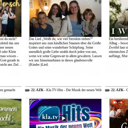
st du nicht?
Das Lied „Weißt du, wie viel Sternlein stehen?“
Ein berührend
leteil das uns
inspiriert uns zum kindlichen Staunen über die Größe
Alltag – beso
einer neuen
Gottes und seine wunderbare Schöpfung. Seine
Zweifel laut s
 oder Klein
unendlich große Liebe strahlt durch jeden von uns,
stürmischen Z
genau wissen -
wenn wir seine Gegenwart in allem gewahren. Lassen
auffängt, Mut
 Gott gerade in
wir uns hinneinnehmen in dieses glaubensvolle
nicht ans Ziel…
(Kinder-)Lied.
en gemacht
22. AZK
- Kla.TV-Hits - Die Musik der neuen Welt
22. AZK
- G