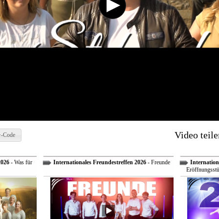
Video teile
-Code
2026
- Was für
Internationales Freundestreffen 2026
- Freunde
Internation
Eröffnungsstü