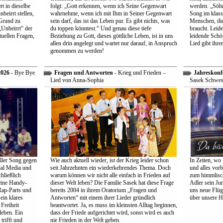
t in dieselbe
folgt: „Gott erkennen, wenn ich Seine Gegenwart
werden. „Söhne
beirrt stellen,
wahrnehme, wenn ich mit Ihm in Seiner Gegenwart
Song im klass
Grund zu
sein darf, das ist das Leben pur. Es gibt nichts, was
Menschen, die
Unbeirrt“ der
du toppen könntest.“ Und genau diese tiefe
braucht. Leid
tuellen Fragen,
Beziehung zu Gott, dieses göttliche Leben, ist in uns
leidende Schö
allen drin angelegt und wartet nur darauf, in Anspruch
Lied gibt ihre
genommen zu werden!
2026
- Bye Bye
Fragen und Antworten
- Krieg und Frieden –
Jahreskonf
Lied von Anna-Sophia
Sasek Schwes
ller Song gegen
Wie auch aktuell wieder, ist der Krieg leider schon
In Zeiten, wo 
ial Media und
seit Jahrzehnten ein wiederkehrendes Thema. Doch
und alles vorb
hließlich
warum können wir nicht alle einfach in Frieden auf
zum himmlisch
eine Handy-
dieser Welt leben? Die Familie Sasek hat diese Frage
Adler sein Jun
Rap-Parts und
bereits 2004 in ihrem Oratorium „Fragen und
uns neue Flüg
ein klares
Antworten“ mit einem ihrer Lieder gründlich
über unsere H
Freiheit
beantwortet. Ja, es muss im kleinsten Alltag beginnen,
leben. Ein
dass der Friede aufgerichtet wird, sonst wird es auch
trifft und
nie Frieden in der Welt geben.