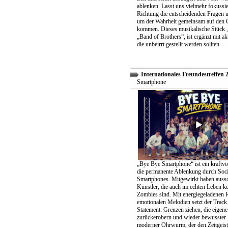
ablenken. Lasst uns vielmehr fokussier
Richtung die entscheidenden Fragen un
um der Wahrheit gemeinsam auf den 
kommen. Dieses musikalische Stück „
„Band of Brothers“, ist ergänzt mit ak
die unbeirrt gestellt werden sollten.
Internationales Freundestreffen 
Smartphone
„Bye Bye Smartphone“ ist ein kraftvo
die permanente Ablenkung durch Soc
Smartphones. Mitgewirkt haben aussc
Künstler, die auch im echten Leben k
Zombies sind. Mit energiegeladenen 
emotionalen Melodien setzt der Track 
Statement: Grenzen ziehen, die eigene 
zurückerobern und wieder bewusster 
moderner Ohrwurm, der den Zeitgeist 