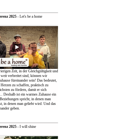
erenz 2025
- Let's be a home
ierigen Zeit, in der Gleichgültigkeit und
weit verbreitet sind, können wir
uhause füreinander sein! Das bedeutet,
 Herzen zu schaffen, praktisch zu
chsten zu fördern, damit er sich
... Deshalb ist ein warmes Zuhause ein
 Beziehungen spricht, in denen man
t, in denen man geliebt wird. Und das
nander geben.
erenz 2025
- I will shine