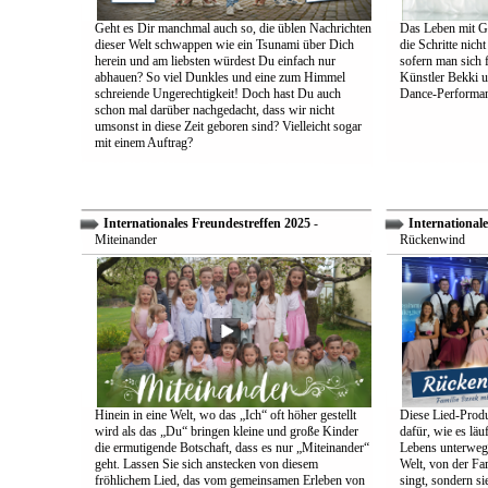
Geht es Dir manchmal auch so, die üblen Nachrichten
Das Leben mit Go
dieser Welt schwappen wie ein Tsunami über Dich
die Schritte nich
herein und am liebsten würdest Du einfach nur
sofern man sich 
abhauen? So viel Dunkles und eine zum Himmel
Künstler Bekki u
schreiende Ungerechtigkeit! Doch hast Du auch
Dance-Performan
schon mal darüber nachgedacht, dass wir nicht
umsonst in diese Zeit geboren sind? Vielleicht sogar
mit einem Auftrag?
Internationales Freundestreffen 2025
-
Internationale
Miteinander
Rückenwind
Hinein in eine Welt, wo das „Ich“ oft höher gestellt
Diese Lied-Produ
wird als das „Du“ bringen kleine und große Kinder
dafür, wie es lä
die ermutigende Botschaft, dass es nur „Miteinander“
Lebens unterwegs 
geht. Lassen Sie sich anstecken von diesem
Welt, von der Fam
fröhlichem Lied, das vom gemeinsamen Erleben von
singt, sondern sie