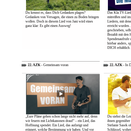
Du kennst es, dass Dich Gedanken plagen?
Das Kla.TV-Liede
Gedanken von Versagen, die einen zu Boden bringen
mitreißen und im
wollen. Doch in diesem Lied von Jani wird eines
Liedern, mit den
ganz klar: Es gibt einen Ausweg!
erreicht wurden.
geschrieben, selb
Bezahlt mit den 
Spendenaufrufe o
hörbar anders, sp
DICH erhältlich.
22. AZK
- Gemeinsam voran
22. AZK
- In 
„Eure Pläne gehen schon lange nicht mehr auf, denn
Du siehst die Lei
wir feuern mit Lichtkanonen drauf“ – ein Lied, das
ihnen gegenüber
Hoffnung spendet. Ein Lied, das aufzeigt und
Stefanie Sasek o
erinnert, welche Bestimmung wir haben. Und vor
Schlüssel, woher