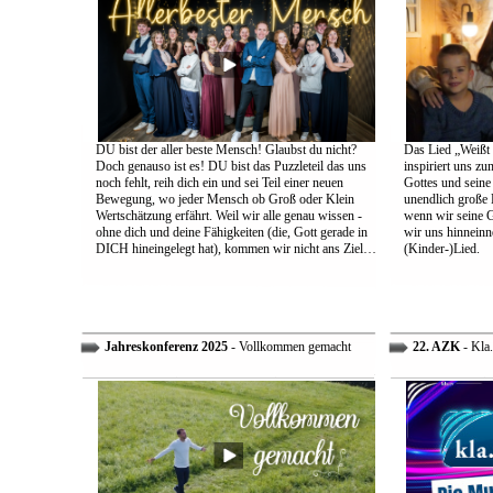
DU bist der aller beste Mensch! Glaubst du nicht?
Das Lied „Weißt d
Doch genauso ist es! DU bist das Puzzleteil das uns
inspiriert uns z
noch fehlt, reih dich ein und sei Teil einer neuen
Gottes und sein
Bewegung, wo jeder Mensch ob Groß oder Klein
unendlich große L
Wertschätzung erfährt. Weil wir alle genau wissen -
wenn wir seine 
ohne dich und deine Fähigkeiten (die, Gott gerade in
wir uns hinneinn
DICH hineingelegt hat), kommen wir nicht ans Ziel…
(Kinder-)Lied.
Jahreskonferenz 2025
- Vollkommen gemacht
22. AZK
- Kla.