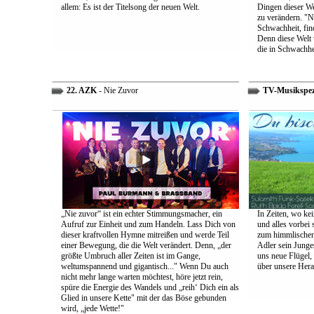
allem: Es ist der Titelsong der neuen Welt.
Dingen dieser We
zu verändern. "Ni
Schwachheit, find
Denn diese Welt 
die in Schwachhe
22. AZK
- Nie Zuvor
TV-Musikspez
„Nie zuvor“ ist ein echter Stimmungsmacher, ein
In Zeiten, wo kei
Aufruf zur Einheit und zum Handeln. Lass Dich von
und alles vorbei s
dieser kraftvollen Hymne mitreißen und werde Teil
zum himmlischen 
einer Bewegung, die die Welt verändert. Denn, „der
Adler sein Junges
größte Umbruch aller Zeiten ist im Gange,
uns neue Flügel,
weltumspannend und gigantisch..." Wenn Du auch
über unsere Her
nicht mehr lange warten möchtest, höre jetzt rein,
spüre die Energie des Wandels und „reih‘ Dich ein als
Glied in unsere Kette" mit der das Böse gebunden
wird, „jede Wette!"