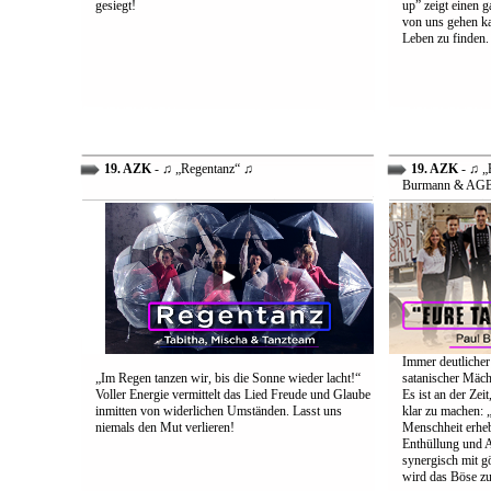
gesiegt!
up” zeigt einen 
von uns gehen ka
Leben zu finden.
19. AZK
- ♫ „Regentanz“ ♫
19. AZK
- ♫ „E
Burmann & AG
Immer deutlicher
„Im Regen tanzen wir, bis die Sonne wieder lacht!“
satanischer Mäch
Voller Energie vermittelt das Lied Freude und Glaube
Es ist an der Ze
inmitten von widerlichen Umständen. Lasst uns
klar zu machen: „
niemals den Mut verlieren!
Menschheit erheb
Enthüllung und A
synergisch mit g
wird das Böse zu