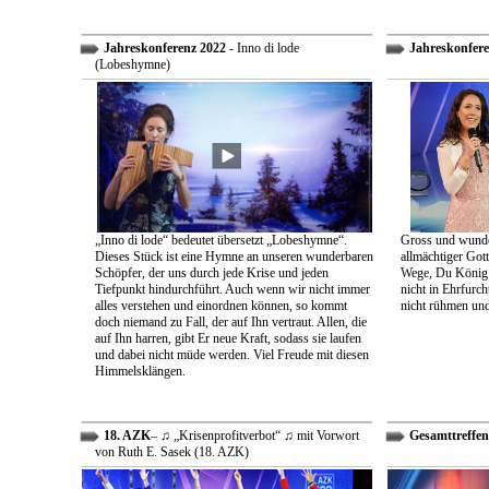
Jahreskonferenz 2022
- Inno di lode
Jahreskonfere
(Lobeshymne)
„Inno di lode“ bedeutet übersetzt „Lobeshymne“.
Gross und wunde
Dieses Stück ist eine Hymne an unseren wunderbaren
allmächtiger Got
Schöpfer, der uns durch jede Krise und jeden
Wege, Du König a
Tiefpunkt hindurchführt. Auch wenn wir nicht immer
nicht in Ehrfur
alles verstehen und einordnen können, so kommt
nicht rühmen und 
doch niemand zu Fall, der auf Ihn vertraut. Allen, die
auf Ihn harren, gibt Er neue Kraft, sodass sie laufen
und dabei nicht müde werden. Viel Freude mit diesen
Himmelsklängen.
18. AZK
– ♫ „Krisenprofitverbot“ ♫ mit Vorwort
Gesamttreffen
von Ruth E. Sasek (18. AZK)