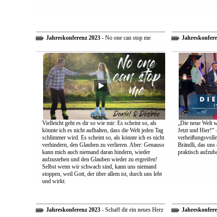
Jahreskonferenz 2023
- No one can stop me
Jahreskonfere
Vielleicht geht es dir so wie mir: Es scheint so, als
„Die neue Welt w
könnte ich es nicht aufhalten, dass die Welt jeden Tag
Jetzt und Hier!“ 
schlimmer wird. Es scheint so, als könnte ich es nicht
verheißungsvolle
verhindern, den Glauben zu verlieren. Aber: Genauso
Brändli, das uns 
kann mich auch niemand daran hindern, wieder
praktisch aufzub
aufzustehen und den Glauben wieder zu ergreifen!
Selbst wenn wir schwach sind, kann uns niemand
stoppen, weil Gott, der über allem ist, durch uns lebt
und wirkt.
Jahreskonferenz 2023
- Schaff dir ein neues Herz
Jahreskonfere