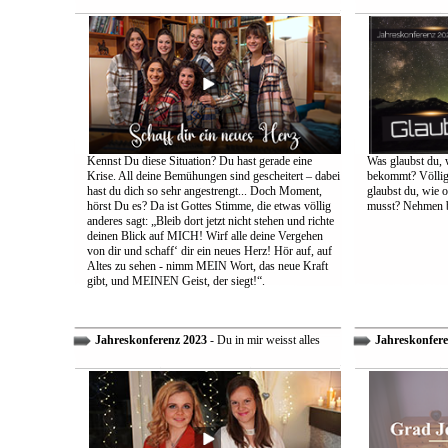
Kennst Du diese Situation? Du hast gerade eine
Was glaubst du, 
Krise. All deine Bemühungen sind gescheitert – dabei
bekommt? Völlig 
hast du dich so sehr angestrengt... Doch Moment,
glaubst du, wie 
hörst Du es? Da ist Gottes Stimme, die etwas völlig
musst? Nehmen bi
anderes sagt: „Bleib dort jetzt nicht stehen und richte
deinen Blick auf MICH! Wirf alle deine Vergehen
von dir und schaff‘ dir ein neues Herz! Hör auf, auf
Altes zu sehen - nimm MEIN Wort, das neue Kraft
gibt, und MEINEN Geist, der siegt!“.
Jahreskonferenz 2023
- Du in mir weisst alles
Jahreskonfere