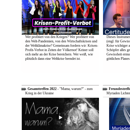
Wer profitiert von den Kriegen? Wer profitiert von
Dieses Instrumen
den Welt-Pandemien, von den Wirtschaftskrisen und
(engl. für Gewiss
der Weltklimakrise? Gemeinsam fordern wir: Krisen-
Krise wichtiger a
Profit-Verbot in Zeiten der Völkernot! Keiner soll
Schöpfer alles g
sich mehr an der Krise bereichern. Wer weiß, wie
Gewissheit ermuti
plötzlich dann eine Weltkrise beendet ist.
göttlichen Plane
Gesamttreffen 2022
- "Mama, warum?" - zum
Freundestreff
Krieg in der Ukraine
Myriaden Lichter