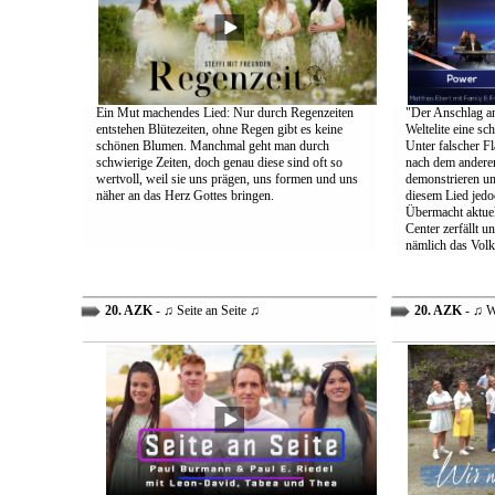
Ein Mut machendes Lied: Nur durch Regenzeiten
"Der Anschlag am
entstehen Blütezeiten, ohne Regen gibt es keine
Weltelite eine sc
schönen Blumen. Manchmal geht man durch
Unter falscher Fl
schwierige Zeiten, doch genau diese sind oft so
nach dem anderen
wertvoll, weil sie uns prägen, uns formen und uns
demonstrieren un
näher an das Herz Gottes bringen.
diesem Lied jedo
Übermacht aktuel
Center zerfällt u
nämlich das Volk
20. AZK
- ♫ Seite an Seite ♫
20. AZK
- ♫ W