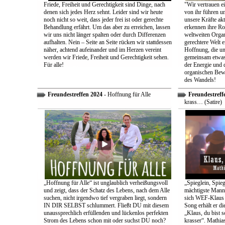
Friede, Freiheit und Gerechtigkeit sind Dinge, nach
"Wir vertrauen e
denen sich jedes Herz sehnt. Leider sind wir heute
von ihr führen un
noch nicht so weit, dass jeder frei ist oder gerechte
unsere Kräfte ak
Behandlung erfährt. Um das aber zu erreichen, lassen
erkennen ihre Rol
wir uns nicht länger spalten oder durch Differenzen
weltweiten Organ
aufhalten. Nein – Seite an Seite rücken wir stattdessen
gerechtere Welt e
näher, achtend aufeinander und im Herzen vereint
Hoffnung, die uns
werden wir Friede, Freiheit und Gerechtigkeit sehen.
gemeinsam etwas
Für alle!
der Energie und 
organischen Bewe
des Wandels!
Freundestreffen 2024
- Hoffnung für Alle
Freundestreff
krass… (Satire)
„Hoffnung für Alle“ ist unglaublich verheißungsvoll
„Spieglein, Spieg
und zeigt, dass der Schatz des Lebens, nach dem Alle
mächtigste Mann 
suchen, nicht irgendwo tief vergraben liegt, sondern
sich WEF-Klaus 
IN DIR SELBST schlummert. Fließt DU mit diesem
Song erhält er di
unaussprechlich erfüllenden und lückenlos perfekten
„Klaus, du bist 
Strom des Lebens schon mit oder suchst DU noch?
krasser“. Mathia