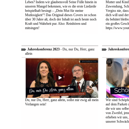
Leben? Indem wir glaubensvoll Seine Fülle hinein in
Mutter und Kind:
unseren Mangel bekennen, wie es die erste Liedzeile
Zuwendung, Schu
beispielhaft besingt – „Dein Mut für meine
Vergiss nie, dass
Mutlosigkeit“! Das Original dieses Covers ist schon
dich will und der
über 30 Jahre alt, doch der Inhalt ist auch heute noch
du behütet bleib
Kraft und Wahrheit pur. Also: Reinhören und
ein großes Gesch
mitsingen!
https://www.yo
Jahreskonferenz 2023
- Du, nur Du, Herr, ganz
Jahreskonfere
allein
Du, nur Du, Herr, ganz allein, sollst mir ewig all mein
Wir sind Schöpfe
Verlangen sein!
auf dem Parkett 
die wir uns selbe
von Zweifel, jens
erheben wir uns
unserer Schwäch