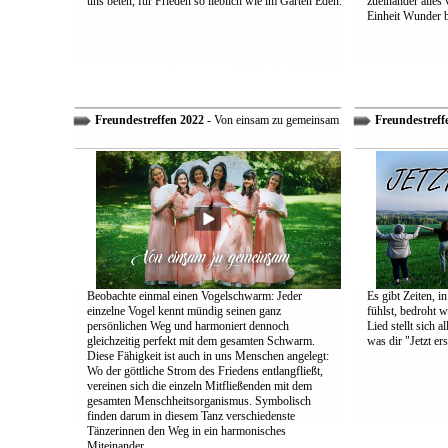
uns beten, für Frieden so lieblich wie im Garten Eden.
zueinander alles
Einheit Wunder 
Freundestreffen 2022
- Von einsam zu gemeinsam
Freundestreff
Beobachte einmal einen Vogelschwarm: Jeder
Es gibt Zeiten, i
einzelne Vogel kennt mündig seinen ganz
fühlst, bedroht w
persönlichen Weg und harmoniert dennoch
Lied stellt sich 
gleichzeitig perfekt mit dem gesamten Schwarm.
was dir "Jetzt ers
Diese Fähigkeit ist auch in uns Menschen angelegt:
Wo der göttliche Strom des Friedens entlangfließt,
vereinen sich die einzeln Mitfließenden mit dem
gesamten Menschheitsorganismus. Symbolisch
finden darum in diesem Tanz verschiedenste
Tänzerinnen den Weg in ein harmonisches
Miteinander.