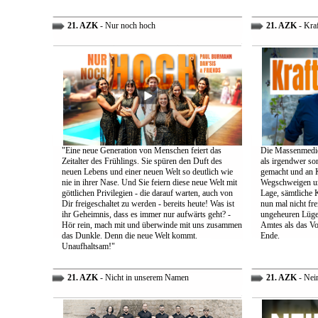
21. AZK
- Nur noch hoch
21. AZK
- Kra
"Eine neue Generation von Menschen feiert das
Die Massenmedie
Zeitalter des Frühlings. Sie spüren den Duft des
als irgendwer son
neuen Lebens und einer neuen Welt so deutlich wie
gemacht und an K
nie in ihrer Nase. Und Sie feiern diese neue Welt mit
Wegschweigen un
göttlichen Privilegien - die darauf warten, auch von
Lage, sämtliche 
Dir freigeschaltet zu werden - bereits heute! Was ist
nun mal nicht fre
ihr Geheimnis, dass es immer nur aufwärts geht? -
ungeheuren Lügen 
Hör rein, mach mit und überwinde mit uns zusammen
Amtes als das Vo
das Dunkle. Denn die neue Welt kommt.
Ende.
Unaufhaltsam!"
21. AZK
- Nicht in unserem Namen
21. AZK
- Nei