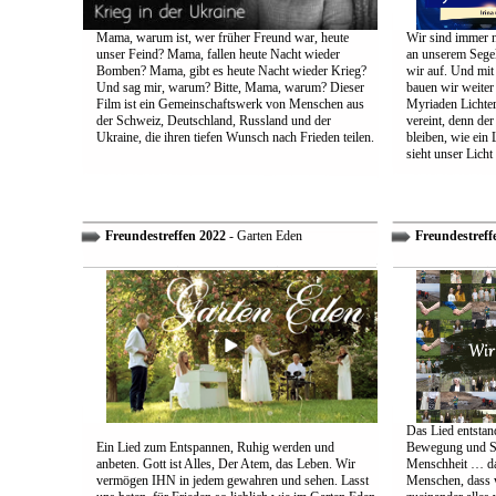
Mama, warum ist, wer früher Freund war, heute
Wir sind immer n
unser Feind? Mama, fallen heute Nacht wieder
an unserem Segel
Bomben? Mama, gibt es heute Nacht wieder Krieg?
wir auf. Und mit
Und sag mir, warum? Bitte, Mama, warum? Dieser
bauen wir weiter
Film ist ein Gemeinschaftswerk von Menschen aus
Myriaden Lichter
der Schweiz, Deutschland, Russland und der
vereint, denn de
Ukraine, die ihren tiefen Wunsch nach Frieden teilen.
bleiben, wie ein 
sieht unser Licht
Freundestreffen 2022
- Garten Eden
Freundestreff
Das Lied entstand
Ein Lied zum Entspannen, Ruhig werden und
Bewegung und So
anbeten. Gott ist Alles, Der Atem, das Leben. Wir
Menschheit … das
vermögen IHN in jedem gewahren und sehen. Lasst
Menschen, dass w