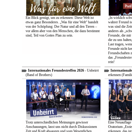
Ein Blick genügt, um zu erkennen: Diese Welt ist
„In wirklich sch
etwas ganz Besonderes. „Was für eine Welt“ handelt
wahrer Freund is
von der Schöpfung: Der Natur und all den Tieren –
was sind die Zeit
vor allem aber von den Menschen, die dazu bestimmt
anderes als „sch
sind, Teil von Gottes Plan zu sein.
Freunde, die mit 
die zu uns halten
Last tragen, wen
Freunde nicht ken
Freundschaften z
das „Freundestre
rein!
Internationales Freundestreffen 2026
- Unbeirrt
Internationale
(Band of Brothers)
erkennen (Famili
Trotz unterschiedlichen Meinungen gewisser
Eine Neuauflage 
Anschauungen, lasst uns nicht durch Diskussionen
Oratorium „Erzie
Zeit und Kraft absaugen und vom Wesentlichen
erkennen, das ist