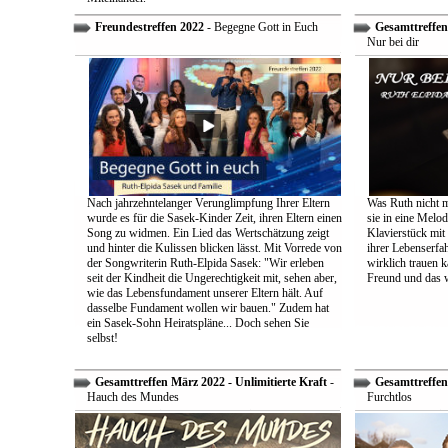
Freundestreffen 2022
- Begegne Gott in Euch
Gesamttreffen 
Nur bei dir
Nach jahrzehntelanger Verunglimpfung Ihrer Eltern
Was Ruth nicht m
wurde es für die Sasek-Kinder Zeit, ihren Eltern einen
sie in eine Melo
Song zu widmen. Ein Lied das Wertschätzung zeigt
Klavierstück mit
und hinter die Kulissen blicken lässt. Mit Vorrede von
ihrer Lebenserf
der Songwriterin Ruth-Elpida Sasek: "Wir erleben
wirklich trauen ka
seit der Kindheit die Ungerechtigkeit mit, sehen aber,
Freund und das 
wie das Lebensfundament unserer Eltern hält. Auf
dasselbe Fundament wollen wir bauen." Zudem hat
ein Sasek-Sohn Heiratspläne... Doch sehen Sie
selbst!
Gesamttreffen März 2022 - Unlimitierte Kraft
-
Gesamttreffen 
Hauch des Mundes
Furchtlos