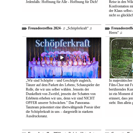
Jedenfalls: Hoffnung für Alle - Hoffnung für Dich!
Reise in den Wil
Konfrontation mit
der Klaus selbst 
nicht so glücklic
Freundestreffen 2024
- ♫ „Schöpferkraft“ ♫
Freundestreff
Herrn“ ♫
„Wir sind Schöpfer – und Geschöpfe zugleich,
In majestätischer
Tänzer auf dem Parkett des Lebens; Schauspieler der
Film-Chor mit Fr
Rolle, die wir uns selber wählen. Jenseits der
berührendes Kun
Dunkelheit von Zweifel, jenseits der Schatten von
ist ein Moment d
Erlebtem erheben wir uns, denn wir sind NICHT
erinnert, dass j
OPFER unserer Schwächen." Das Panorama-
steht. Ihm allein
Tanzteam präsentiert eine überwältigende Poesie über
die Schöpferkraft in uns – dargestellt in starkem
Ausdruckstanz.