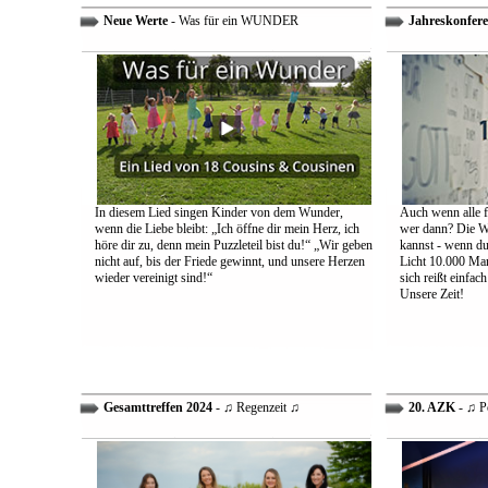
Neue Werte
- Was für ein WUNDER
Jahreskonfere
In diesem Lied singen Kinder von dem Wunder,
Auch wenn alle fa
wenn die Liebe bleibt: „Ich öffne dir mein Herz, ich
wer dann? Die We
höre dir zu, denn mein Puzzleteil bist du!“ „Wir geben
kannst - wenn du 
nicht auf, bis der Friede gewinnt, und unsere Herzen
Licht 10.000 Mann
wieder vereinigt sind!“
sich reißt einfac
Unsere Zeit!
Gesamttreffen 2024
- ♫ Regenzeit ♫
20. AZK
- ♫ P