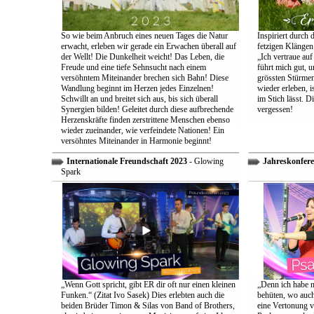
So wie beim Anbruch eines neuen Tages die Natur
Inspiriert durch 
erwacht, erleben wir gerade ein Erwachen überall auf
fetzigen Klängen
der Wellt! Die Dunkelheit weicht! Das Leben, die
„Ich vertraue auf
Freude und eine tiefe Sehnsucht nach einem
führt mich gut, 
versöhntem Miteinander brechen sich Bahn! Diese
grössten Stürmen
Wandlung beginnt im Herzen jedes Einzelnen!
wieder erleben, is
Schwillt an und breitet sich aus, bis sich überall
im Stich lässt. D
Synergien bilden! Geleitet durch diese aufbrechende
vergessen!
Herzenskräfte finden zerstrittene Menschen ebenso
wieder zueinander, wie verfeindete Nationen! Ein
versöhntes Miteinander in Harmonie beginnt!
Internationale Freundschaft 2023
- Glowing
Jahreskonfere
Spark
„Wenn Gott spricht, gibt ER dir oft nur einen kleinen
„Denn ich habe m
Funken.“ (Zitat Ivo Sasek) Dies erlebten auch die
behüten, wo auch
beiden Brüder Timon & Silas von Band of Brothers,
eine Vertonung v