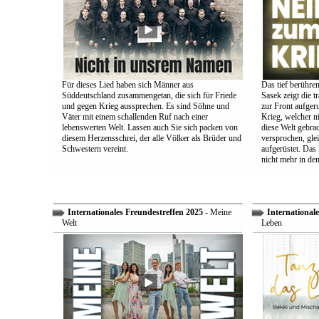
Für dieses Lied haben sich Männer aus
Das tief berühre
Süddeutschland zusammengetan, die sich für Friede
Sasek zeigt die t
und gegen Krieg aussprechen. Es sind Söhne und
zur Front aufger
Väter mit einem schallenden Ruf nach einer
Krieg, welcher n
lebenswerten Welt. Lassen auch Sie sich packen von
diese Welt gebra
diesem Herzensschrei, der alle Völker als Brüder und
versprochen, glei
Schwestern vereint.
aufgerüstet. Das
nicht mehr in den
Internationales Freundestreffen 2025
- Meine
Internationale
Welt
Leben