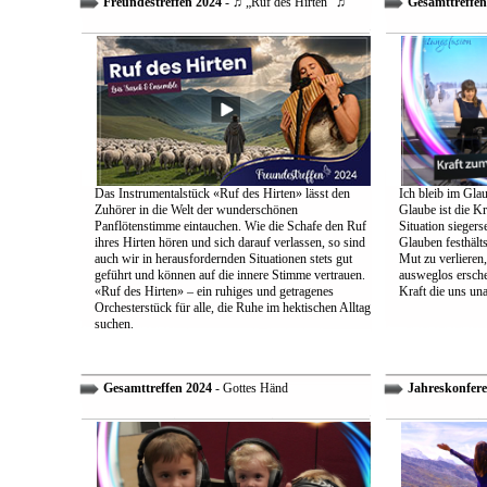
Freundestreffen 2024
- ♫ „Ruf des Hirten“ ♫
Gesamttreffen
Das Instrumentalstück «Ruf des Hirten» lässt den
Ich bleib im Glau
Zuhörer in die Welt der wunderschönen
Glaube ist die Kr
Panflötenstimme eintauchen. Wie die Schafe den Ruf
Situation sieger
ihres Hirten hören und sich darauf verlassen, so sind
Glauben festhält
auch wir in herausfordernden Situationen stets gut
Mut zu verlieren
geführt und können auf die innere Stimme vertrauen.
ausweglos ersche
«Ruf des Hirten» – ein ruhiges und getragenes
Kraft die uns un
Orchesterstück für alle, die Ruhe im hektischen Alltag
suchen.
Gesamttreffen 2024
- Gottes Händ
Jahreskonfere