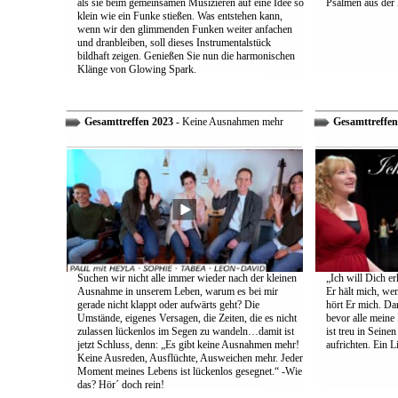
als sie beim gemeinsamen Musizieren auf eine Idee so
Psalmen aus der 
klein wie ein Funke stießen. Was entstehen kann,
wenn wir den glimmenden Funken weiter anfachen
und dranbleiben, soll dieses Instrumentalstück
bildhaft zeigen. Genießen Sie nun die harmonischen
Klänge von Glowing Spark.
Gesamttreffen 2023
- Keine Ausnahmen mehr
Gesamttreffen
Suchen wir nicht alle immer wieder nach der kleinen
„Ich will Dich e
Ausnahme in unserem Leben, warum es bei mir
Er hält mich, wen
gerade nicht klappt oder aufwärts geht? Die
hört Er mich. Dar
Umstände, eigenes Versagen, die Zeiten, die es nicht
bevor alle meine
zulassen lückenlos im Segen zu wandeln…damit ist
ist treu in Sein
jetzt Schluss, denn: „Es gibt keine Ausnahmen mehr!
aufrichten. Ein 
Keine Ausreden, Ausflüchte, Ausweichen mehr. Jeder
Moment meines Lebens ist lückenlos gesegnet.“ -Wie
das? Hör´ doch rein!