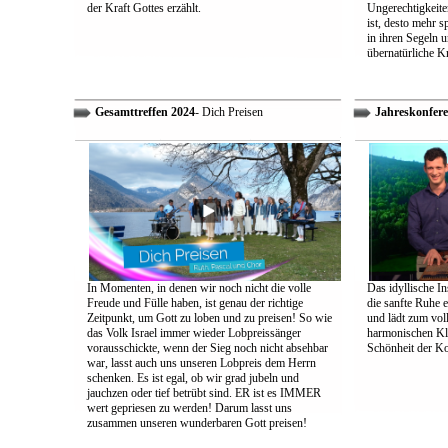
der Kraft Gottes erzählt.
Ungerechtigkeiten
ist, desto mehr 
in ihren Segeln 
übernatürliche Kr
Gesamttreffen 2024
- Dich Preisen
Jahreskonfere
In Momenten, in denen wir noch nicht die volle
Das idyllische In
Freude und Fülle haben, ist genau der richtige
die sanfte Ruhe 
Zeitpunkt, um Gott zu loben und zu preisen! So wie
und lädt zum vol
das Volk Israel immer wieder Lobpreissänger
harmonischen Klä
vorausschickte, wenn der Sieg noch nicht absehbar
Schönheit der K
war, lasst auch uns unseren Lobpreis dem Herrn
schenken. Es ist egal, ob wir grad jubeln und
jauchzen oder tief betrübt sind. ER ist es IMMER
wert gepriesen zu werden! Darum lasst uns
zusammen unseren wunderbaren Gott preisen!