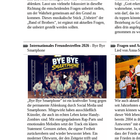
ablenken. Lasst uns vielmehr fokussiert in dieselbe
folgt: „Gott erk
Richtung die entscheidenden Fragen unbeirrt stellen,
wahrnehme, wenn
um der Wahrheit gemeinsam auf den Grund zu
sein darf, das is
kommen. Dieses musikalische Stück „Unbeirrt“ der
du toppen könnte
„Band of Brothers“, ist ergänzt mit aktuellen Fragen,
Beziehung zu Gott
die unbeirrt gestellt werden sollten.
allen drin angele
genommen zu we
Internationales Freundestreffen 2026
- Bye Bye
Fragen und A
Smartphone
Lied von Anna-S
„Bye Bye Smartphone“ ist ein kraftvoller Song gegen
Wie auch aktuell 
die permanente Ablenkung durch Social Media und
seit Jahrzehnten
Smartphones. Mitgewirkt haben ausschließlich
warum können wir
Künstler, die auch im echten Leben keine Handy-
dieser Welt leben
Zombies sind. Mit energiegeladenen Rap-Parts und
bereits 2004 in 
emotionalen Melodien setzt der Track ein klares
Antworten“ mit e
Statement: Grenzen ziehen, die eigene Freiheit
beantwortet. Ja, 
zurückerobern und wieder bewusster leben. Ein
dass der Friede a
moderner Ohrwurm, der den Zeitgeist trifft und
nie Frieden in de