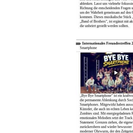
ablenken. Lasst uns vielmehr fokussier
Richtung die entscheidenden Fragen un
um der Wahrheit gemeinsam auf den 
kommen. Dieses musikalische Stück „
„Band of Brothers“, ist ergänzt mit ak
die unbeirrt gestellt werden sollten.
Internationales Freundestreffen 
Smartphone
„Bye Bye Smartphone“ ist ein kraftvo
die permanente Ablenkung durch Soc
Smartphones. Mitgewirkt haben aussc
Künstler, die auch im echten Leben k
Zombies sind. Mit energiegeladenen 
emotionalen Melodien setzt der Track 
Statement: Grenzen ziehen, die eigene 
zurückerobern und wieder bewusster 
moderner Ohrwurm, der den Zeitgeist 