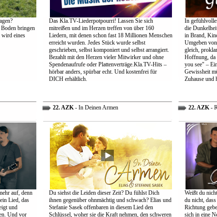
agen?
Das Kla.TV-Liederpotpourri! Lassen Sie sich
In gefühlvoll
 Boden bringen
mitreißen und im Herzen treffen von über 160
die Dunkelheit
 wird eines
Liedern, mit denen schon fast 18 Millionen Menschen
in Brand, Kin
erreicht wurden. Jedes Stück wurde selbst
Umgeben von d
geschrieben, selbst komponiert und selbst arrangiert.
gleich, prokl
Bezahlt mit den Herzen vieler Mitwirker und ohne
Hoffnung, da 
Spendenaufrufe oder Plattenverträge.Kla.TV-Hits –
you see" – Ein
hörbar anders, spürbar echt. Und kostenfrei für
Gewissheit mü
DICH erhältlich.
Zuhause und h
22. AZK
- In Deinen Armen
22. AZK
- R
mehr auf, denn
Du siehst die Leiden dieser Zeit? Du fühlst Dich
Weißt du nich
ein Lied, das
ihnen gegenüber ohnmächtig und schwach? Elias und
du nicht, dass 
eigt und
Stefanie Sasek offenbaren in diesem Lied den
Richtung gebe
en. Und vor
Schlüssel, woher sie die Kraft nehmen, den schweren
sich in eine N