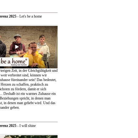
erenz 2025
- Let's be a home
ierigen Zeit, in der Gleichgültigkeit und
weit verbreitet sind, können wir
uhause füreinander sein! Das bedeutet,
 Herzen zu schaffen, praktisch zu
chsten zu fördern, damit er sich
... Deshalb ist ein warmes Zuhause ein
 Beziehungen spricht, in denen man
t, in denen man geliebt wird. Und das
nander geben.
erenz 2025
- I will shine