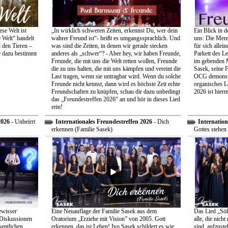
se Welt ist
„In wirklich schweren Zeiten, erkennst Du, wer dein
Ein Blick in d
 Welt“ handelt
wahrer Freund ist“- heißt es umgangssprachlich. Und
uns: Die Mens
 den Tieren –
was sind die Zeiten, in denen wir gerade stecken
für sich allei
e dazu bestimmt
anderes als „schwer“? - Aber hey, wir haben Freunde,
Parkett des Le
Freunde, die mit uns die Welt retten wollen, Freunde
im gebenden M
die zu uns halten, die mit uns kämpfen und vereint die
Sasek, seine 
Last tragen, wenn sie untragbar wird. Wenn du solche
OCG demonstri
Freunde nicht kennst, dann wird es höchste Zeit echte
organisches L
Freundschaften zu knüpfen, schau dir dazu unbedingt
2026 ist hiermi
das „Freundestreffen 2026“ an und hör in dieses Lied
rein!
2026
- Unbeirrt
Internationales Freundestreffen 2026
- Dich
Internation
erkennen (Familie Sasek)
Gottes stehen 
ewisser
Eine Neuauflage der Familie Sasek aus dem
Das Lied „Söhn
 Diskussionen
Oratorium „Erziehe mit Vision” von 2005. Gott
alle, die nich
entlichen
erkennen, das ist Leben! Ivo Sasek schildert es wie
sind, aufzust