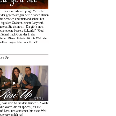
en Texten verarbeiten junge Menschen
 der gegenwärtigen Zeit: Straßen stehen
der schreien und niemand schaut hin.
igitalen Gräbern, einem Labyrinth
amieren Sie dennoch: "Da gibt‘s noch
wartet eine bessere Zukunft!" "God
 Schrei nach Gott, der in der
ndet: Diesen Frieden für die Welt, ein
ellere Tage erleben wir JETZT.
ise Up
t, dass dein Mund dein Ruder ist? Weißt
die Worte, die du sprichst, dir die
n? Lasst uns aufstehen, bis diese Welt
eue verwandelt hat!