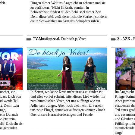
Welt.
Dingen dieser Welt ins Angesicht zu schauen und sie
zu verändern. "Nicht in Kraft, sondern in
Schwachheit, findest du den Schlüssel dieser Zeit.
Denn diese Welt verändern nicht die Starken, sondern
die in Schwachheit im Arm des Schöpfers ruh’n."
TV-Musikspezial
- Du bisch ja Vater
21. AZK
- F
macher, ein
In Zeiten, wo keine Kraft mehr in uns zu finden ist
Im Angesicht 
 Lass Dich von
und alles vorbei scheint, leitet dieses Lied wieder hin
Kriege, Krimi
nd werde Teil
zum himmlischen Vater, der uns auffängt wie ein
Aber jetzt bit
rt. Denn, „der
Adler sein Junges. Aber noch viel mehr, Er verleiht
stattdessen d
ange,
uns neue Flügel, damit wir aufsteigen können - hoch
Teil eines gr
Wenn Du auch
über unsere Herausforderungen und Feinde.
uns zusammen 
 jetzt rein,
und Glauben 
ih‘ Dich ein als
Frühlings mit
öse gebunden
mutmachendes 
singt