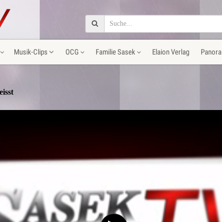
Musik-Clips
OCG
Familie Sasek
Elaion Verlag
Panora
isst