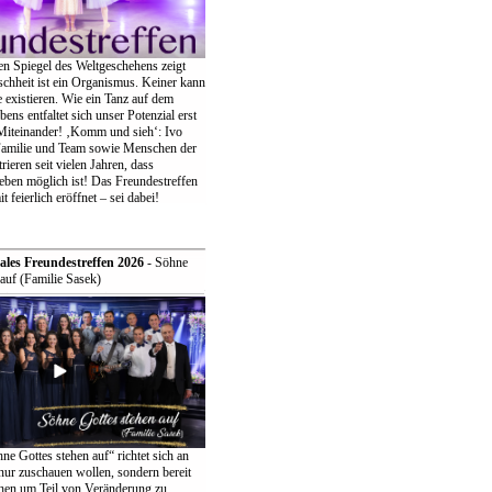
en Spiegel des Weltgeschehens zeigt
chheit ist ein Organismus. Keiner kann
ne existieren. Wie ein Tanz auf dem
bens entfaltet sich unser Potenzial erst
iteinander! ‚Komm und sieh‘: Ivo
Familie und Team sowie Menschen der
eren seit vielen Jahren, dass
eben möglich ist! Das Freundestreffen
t feierlich eröffnet – sei dabei!
ales Freundestreffen 2026
- Söhne
auf (Familie Sasek)
e Gottes stehen auf“ richtet sich an
t nur zuschauen wollen, sondern bereit
ehen um Teil von Veränderung zu