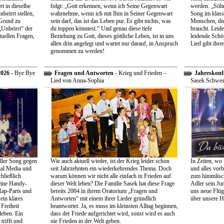
t in dieselbe
folgt: „Gott erkennen, wenn ich Seine Gegenwart
werden. „Söhne
beirrt stellen,
wahrnehme, wenn ich mit Ihm in Seiner Gegenwart
Song im klass
Grund zu
sein darf, das ist das Leben pur. Es gibt nichts, was
Menschen, die
Unbeirrt“ der
du toppen könntest.“ Und genau diese tiefe
braucht. Leid
tuellen Fragen,
Beziehung zu Gott, dieses göttliche Leben, ist in uns
leidende Schö
allen drin angelegt und wartet nur darauf, in Anspruch
Lied gibt ihre
genommen zu werden!
2026
- Bye Bye
Fragen und Antworten
- Krieg und Frieden –
Jahreskonf
Lied von Anna-Sophia
Sasek Schwes
ller Song gegen
Wie auch aktuell wieder, ist der Krieg leider schon
In Zeiten, wo 
ial Media und
seit Jahrzehnten ein wiederkehrendes Thema. Doch
und alles vorb
hließlich
warum können wir nicht alle einfach in Frieden auf
zum himmlisch
eine Handy-
dieser Welt leben? Die Familie Sasek hat diese Frage
Adler sein Jun
Rap-Parts und
bereits 2004 in ihrem Oratorium „Fragen und
uns neue Flüg
ein klares
Antworten“ mit einem ihrer Lieder gründlich
über unsere H
Freiheit
beantwortet. Ja, es muss im kleinsten Alltag beginnen,
leben. Ein
dass der Friede aufgerichtet wird, sonst wird es auch
trifft und
nie Frieden in der Welt geben.