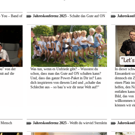
o You – Band of
Jahreskonferenz 2025
- Schalte das Gute auf ON
Jahreskonf
ou" von der
Was tun, wenn es Unfriede gibt? – Wusstest du
In dieser schw
it auf die
schon, dass man das Gute auf ON schalten kann?
Einsamkeit so 
Und, dass das ganze Power-Paket in Dir ist? Lass
dennoch ein Z
dich inspirieren von diesem Lied und „schalte das
einen Platz im
Schlechte aus – so bau’n wir dir neue Welt auf!“
helfen, den Nä
entfalten kann
Bild, das von
willkommen is
können wir ei
r Mensch
Jahreskonferenz 2025
- Weißt du wieviel Sternlein
Jahreskonf