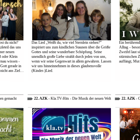
st du nicht?
Das Lied „Weißt du, wie viel Sternlein stehen?“
Ein berührend
leteil das uns
inspiriert uns zum kindlichen Staunen über die Größe
Alltag – beso
einer neuen
Gottes und seine wunderbare Schöpfung. Seine
Zweifel laut s
 oder Klein
unendlich große Liebe strahlt durch jeden von uns,
stürmischen Z
genau wissen -
wenn wir seine Gegenwart in allem gewahren. Lassen
auffängt, Mut
 Gott gerade in
wir uns hinneinnehmen in dieses glaubensvolle
nicht ans Ziel…
(Kinder-)Lied.
en gemacht
22. AZK
- Kla.TV-Hits - Die Musik der neuen Welt
22. AZK
- G