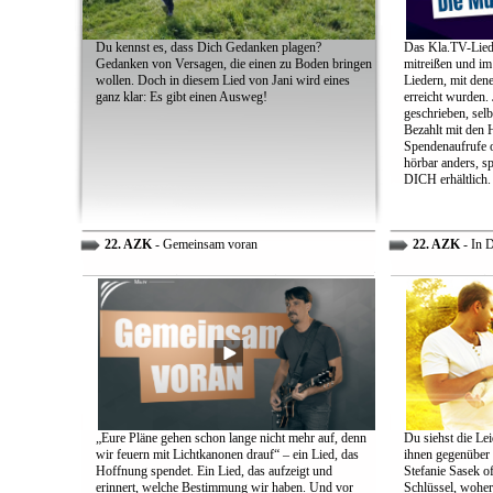
Du kennst es, dass Dich Gedanken plagen?
Das Kla.TV-Liede
Gedanken von Versagen, die einen zu Boden bringen
mitreißen und im
wollen. Doch in diesem Lied von Jani wird eines
Liedern, mit den
ganz klar: Es gibt einen Ausweg!
erreicht wurden.
geschrieben, selb
Bezahlt mit den 
Spendenaufrufe o
hörbar anders, sp
DICH erhältlich.
22. AZK
- Gemeinsam voran
22. AZK
- In 
„Eure Pläne gehen schon lange nicht mehr auf, denn
Du siehst die Lei
wir feuern mit Lichtkanonen drauf“ – ein Lied, das
ihnen gegenüber
Hoffnung spendet. Ein Lied, das aufzeigt und
Stefanie Sasek o
erinnert, welche Bestimmung wir haben. Und vor
Schlüssel, woher