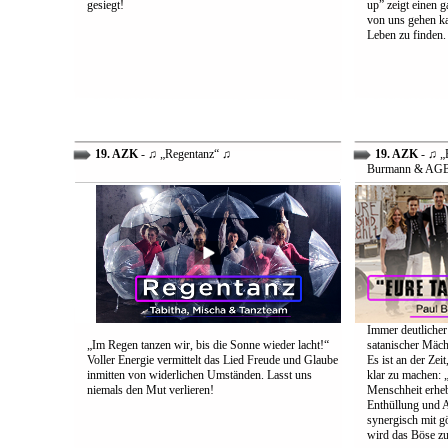
gesiegt!
up” zeigt einen 
von uns gehen ka
Leben zu finden.
19. AZK
- ♫ „Regentanz“ ♫
19. AZK
- ♫ „E
Burmann & AG
Immer deutlicher
„Im Regen tanzen wir, bis die Sonne wieder lacht!“
satanischer Mäch
Voller Energie vermittelt das Lied Freude und Glaube
Es ist an der Ze
inmitten von widerlichen Umständen. Lasst uns
klar zu machen: „
niemals den Mut verlieren!
Menschheit erheb
Enthüllung und A
synergisch mit g
wird das Böse zu