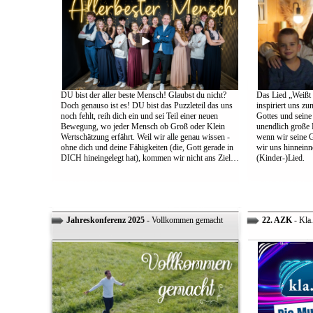
DU bist der aller beste Mensch! Glaubst du nicht?
Das Lied „Weißt d
Doch genauso ist es! DU bist das Puzzleteil das uns
inspiriert uns z
noch fehlt, reih dich ein und sei Teil einer neuen
Gottes und sein
Bewegung, wo jeder Mensch ob Groß oder Klein
unendlich große L
Wertschätzung erfährt. Weil wir alle genau wissen -
wenn wir seine 
ohne dich und deine Fähigkeiten (die, Gott gerade in
wir uns hinneinn
DICH hineingelegt hat), kommen wir nicht ans Ziel…
(Kinder-)Lied.
Jahreskonferenz 2025
- Vollkommen gemacht
22. AZK
- Kla.