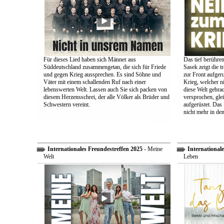
Für dieses Lied haben sich Männer aus
Das tief berühre
Süddeutschland zusammengetan, die sich für Friede
Sasek zeigt die t
und gegen Krieg aussprechen. Es sind Söhne und
zur Front aufger
Väter mit einem schallenden Ruf nach einer
Krieg, welcher n
lebenswerten Welt. Lassen auch Sie sich packen von
diese Welt gebra
diesem Herzensschrei, der alle Völker als Brüder und
versprochen, glei
Schwestern vereint.
aufgerüstet. Das
nicht mehr in den
Internationales Freundestreffen 2025
- Meine
Internationale
Welt
Leben