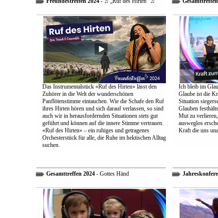
Freundestreffen 2024
- ♫ „Ruf des Hirten“ ♫
Gesamttreffen
Das Instrumentalstück «Ruf des Hirten» lässt den
Ich bleib im Glau
Zuhörer in die Welt der wunderschönen
Glaube ist die Kr
Panflötenstimme eintauchen. Wie die Schafe den Ruf
Situation sieger
ihres Hirten hören und sich darauf verlassen, so sind
Glauben festhält
auch wir in herausfordernden Situationen stets gut
Mut zu verlieren
geführt und können auf die innere Stimme vertrauen.
ausweglos ersche
«Ruf des Hirten» – ein ruhiges und getragenes
Kraft die uns un
Orchesterstück für alle, die Ruhe im hektischen Alltag
suchen.
Gesamttreffen 2024
- Gottes Händ
Jahreskonfere