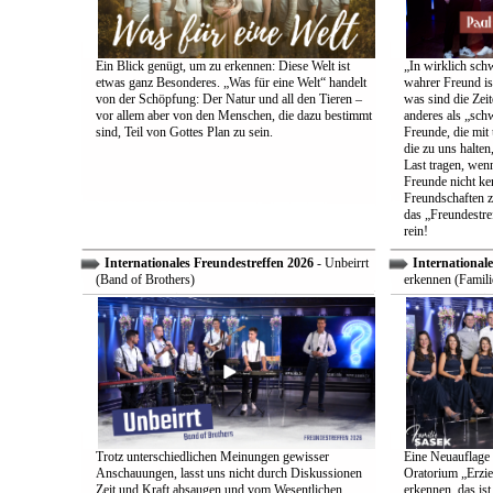
Ein Blick genügt, um zu erkennen: Diese Welt ist
„In wirklich sch
etwas ganz Besonderes. „Was für eine Welt“ handelt
wahrer Freund is
von der Schöpfung: Der Natur und all den Tieren –
was sind die Zeit
vor allem aber von den Menschen, die dazu bestimmt
anderes als „sch
sind, Teil von Gottes Plan zu sein.
Freunde, die mit 
die zu uns halten
Last tragen, wen
Freunde nicht ken
Freundschaften z
das „Freundestre
rein!
Internationales Freundestreffen 2026
- Unbeirrt
Internationale
(Band of Brothers)
erkennen (Famili
Trotz unterschiedlichen Meinungen gewisser
Eine Neuauflage 
Anschauungen, lasst uns nicht durch Diskussionen
Oratorium „Erzie
Zeit und Kraft absaugen und vom Wesentlichen
erkennen, das ist