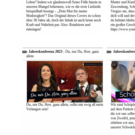
Leben? Indem wir glaubensvoll Seine Fülle hinein in
Mutter und Kind:
unseren Mangel bekennen, wie es die erste Liedzeile
Zuwendung, Schu
beispielhaft besingt – „Dein Mut für meine
Vergiss nie, dass
Mutlosigkeit“! Das Original dieses Covers ist schon
dich will und der
über 30 Jahre alt, doch der Inhalt ist auch heute noch
du behütet bleib
Kraft und Wahrheit pur. Also: Reinhören und
ein großes Gesch
mitsingen!
https://www.yo
Jahreskonferenz 2023
- Du, nur Du, Herr, ganz
Jahreskonfere
allein
Du, nur Du, Herr, ganz allein, sollst mir ewig all mein
Wir sind Schöpfe
Verlangen sein!
auf dem Parkett 
die wir uns selbe
von Zweifel, jens
erheben wir uns
unserer Schwäch