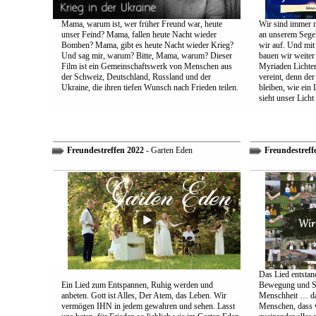
Mama, warum ist, wer früher Freund war, heute
Wir sind immer n
unser Feind? Mama, fallen heute Nacht wieder
an unserem Segel
Bomben? Mama, gibt es heute Nacht wieder Krieg?
wir auf. Und mit
Und sag mir, warum? Bitte, Mama, warum? Dieser
bauen wir weiter
Film ist ein Gemeinschaftswerk von Menschen aus
Myriaden Lichter
der Schweiz, Deutschland, Russland und der
vereint, denn de
Ukraine, die ihren tiefen Wunsch nach Frieden teilen.
bleiben, wie ein 
sieht unser Licht
Freundestreffen 2022
- Garten Eden
Freundestreff
Das Lied entstand
Ein Lied zum Entspannen, Ruhig werden und
Bewegung und So
anbeten. Gott ist Alles, Der Atem, das Leben. Wir
Menschheit … das
vermögen IHN in jedem gewahren und sehen. Lasst
Menschen, dass w