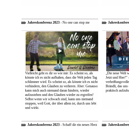
Jahreskonferenz 2023
- No one can stop me
Jahreskonfere
Vielleicht geht es dir so wie mir: Es scheint so, als
„Die neue Welt w
könnte ich es nicht aufhalten, dass die Welt jeden Tag
Jetzt und Hier!“ 
schlimmer wird. Es scheint so, als könnte ich es nicht
verheißungsvolle
verhindern, den Glauben zu verlieren. Aber: Genauso
Brändli, das uns 
kann mich auch niemand daran hindern, wieder
praktisch aufzub
aufzustehen und den Glauben wieder zu ergreifen!
Selbst wenn wir schwach sind, kann uns niemand
stoppen, weil Gott, der über allem ist, durch uns lebt
und wirkt.
Jahreskonferenz 2023
- Schaff dir ein neues Herz
Jahreskonfere