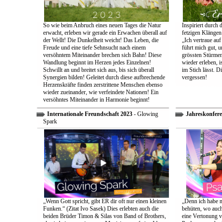
So wie beim Anbruch eines neuen Tages die Natur
Inspiriert durch 
erwacht, erleben wir gerade ein Erwachen überall auf
fetzigen Klängen
der Wellt! Die Dunkelheit weicht! Das Leben, die
„Ich vertraue auf
Freude und eine tiefe Sehnsucht nach einem
führt mich gut, 
versöhntem Miteinander brechen sich Bahn! Diese
grössten Stürmen
Wandlung beginnt im Herzen jedes Einzelnen!
wieder erleben, is
Schwillt an und breitet sich aus, bis sich überall
im Stich lässt. D
Synergien bilden! Geleitet durch diese aufbrechende
vergessen!
Herzenskräfte finden zerstrittene Menschen ebenso
wieder zueinander, wie verfeindete Nationen! Ein
versöhntes Miteinander in Harmonie beginnt!
Internationale Freundschaft 2023
- Glowing
Jahreskonfere
Spark
„Wenn Gott spricht, gibt ER dir oft nur einen kleinen
„Denn ich habe m
Funken.“ (Zitat Ivo Sasek) Dies erlebten auch die
behüten, wo auch
beiden Brüder Timon & Silas von Band of Brothers,
eine Vertonung v