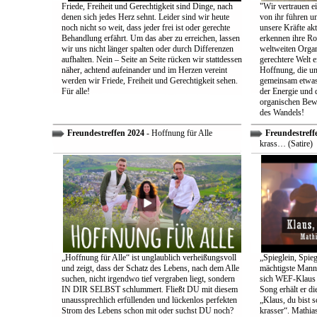
Friede, Freiheit und Gerechtigkeit sind Dinge, nach
"Wir vertrauen e
denen sich jedes Herz sehnt. Leider sind wir heute
von ihr führen un
noch nicht so weit, dass jeder frei ist oder gerechte
unsere Kräfte ak
Behandlung erfährt. Um das aber zu erreichen, lassen
erkennen ihre Rol
wir uns nicht länger spalten oder durch Differenzen
weltweiten Organ
aufhalten. Nein – Seite an Seite rücken wir stattdessen
gerechtere Welt e
näher, achtend aufeinander und im Herzen vereint
Hoffnung, die uns
werden wir Friede, Freiheit und Gerechtigkeit sehen.
gemeinsam etwas
Für alle!
der Energie und 
organischen Bewe
des Wandels!
Freundestreffen 2024
- Hoffnung für Alle
Freundestreff
krass… (Satire)
„Hoffnung für Alle“ ist unglaublich verheißungsvoll
„Spieglein, Spieg
und zeigt, dass der Schatz des Lebens, nach dem Alle
mächtigste Mann 
suchen, nicht irgendwo tief vergraben liegt, sondern
sich WEF-Klaus 
IN DIR SELBST schlummert. Fließt DU mit diesem
Song erhält er di
unaussprechlich erfüllenden und lückenlos perfekten
„Klaus, du bist 
Strom des Lebens schon mit oder suchst DU noch?
krasser“. Mathia