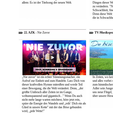
allem: Es ist der Titelsong der neuen Welt.
Dingen dieser We
zu verändern. "Ni
Schwachheit, find
Denn diese Welt 
die in Schwachhe
22. AZK
- Nie Zuvor
TV-Musikspez
„Nie zuvor“ ist ein echter Stimmungsmacher, ein
In Zeiten, wo kei
Aufruf zur Einheit und zum Handeln. Lass Dich von
und alles vorbei s
dieser kraftvollen Hymne mitreißen und werde Teil
zum himmlischen 
einer Bewegung, die die Welt verändert. Denn, „der
Adler sein Junges
größte Umbruch aller Zeiten ist im Gange,
uns neue Flügel,
weltumspannend und gigantisch..." Wenn Du auch
über unsere Her
nicht mehr lange warten möchtest, höre jetzt rein,
spüre die Energie des Wandels und „reih‘ Dich ein als
Glied in unsere Kette" mit der das Böse gebunden
wird, „jede Wette!"