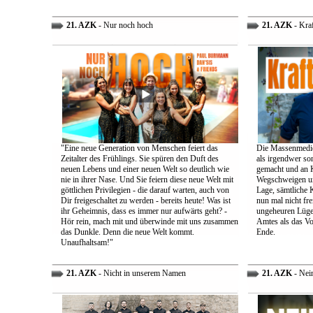
21. AZK
- Nur noch hoch
21. AZK
- Kra
"Eine neue Generation von Menschen feiert das
Die Massenmedie
Zeitalter des Frühlings. Sie spüren den Duft des
als irgendwer son
neuen Lebens und einer neuen Welt so deutlich wie
gemacht und an K
nie in ihrer Nase. Und Sie feiern diese neue Welt mit
Wegschweigen un
göttlichen Privilegien - die darauf warten, auch von
Lage, sämtliche 
Dir freigeschaltet zu werden - bereits heute! Was ist
nun mal nicht fre
ihr Geheimnis, dass es immer nur aufwärts geht? -
ungeheuren Lügen 
Hör rein, mach mit und überwinde mit uns zusammen
Amtes als das Vo
das Dunkle. Denn die neue Welt kommt.
Ende.
Unaufhaltsam!"
21. AZK
- Nicht in unserem Namen
21. AZK
- Nei