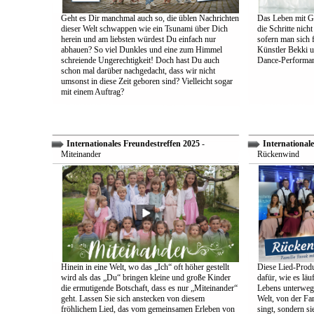
Geht es Dir manchmal auch so, die üblen Nachrichten
Das Leben mit Go
dieser Welt schwappen wie ein Tsunami über Dich
die Schritte nich
herein und am liebsten würdest Du einfach nur
sofern man sich 
abhauen? So viel Dunkles und eine zum Himmel
Künstler Bekki u
schreiende Ungerechtigkeit! Doch hast Du auch
Dance-Performan
schon mal darüber nachgedacht, dass wir nicht
umsonst in diese Zeit geboren sind? Vielleicht sogar
mit einem Auftrag?
Internationales Freundestreffen 2025
-
Internationale
Miteinander
Rückenwind
Hinein in eine Welt, wo das „Ich“ oft höher gestellt
Diese Lied-Produ
wird als das „Du“ bringen kleine und große Kinder
dafür, wie es lä
die ermutigende Botschaft, dass es nur „Miteinander“
Lebens unterwegs 
geht. Lassen Sie sich anstecken von diesem
Welt, von der Fam
fröhlichem Lied, das vom gemeinsamen Erleben von
singt, sondern sie