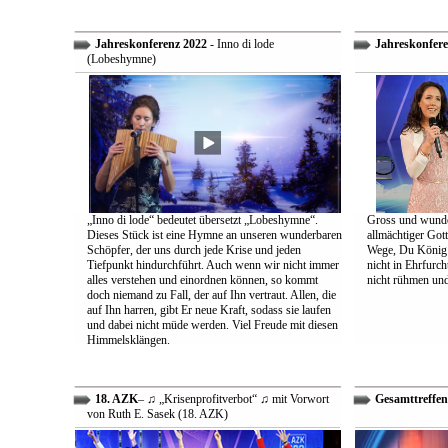
Jahreskonferenz 2022
- Inno di lode
Jahreskonfere
(Lobeshymne)
„Inno di lode“ bedeutet übersetzt „Lobeshymne“.
Gross und wunde
Dieses Stück ist eine Hymne an unseren wunderbaren
allmächtiger Got
Schöpfer, der uns durch jede Krise und jeden
Wege, Du König a
Tiefpunkt hindurchführt. Auch wenn wir nicht immer
nicht in Ehrfur
alles verstehen und einordnen können, so kommt
nicht rühmen und 
doch niemand zu Fall, der auf Ihn vertraut. Allen, die
auf Ihn harren, gibt Er neue Kraft, sodass sie laufen
und dabei nicht müde werden. Viel Freude mit diesen
Himmelsklängen.
18. AZK
– ♫ „Krisenprofitverbot“ ♫ mit Vorwort
Gesamttreffen
von Ruth E. Sasek (18. AZK)