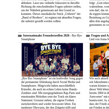
ablenken. Lasst uns vielmehr fokussiert in dieselbe
folgt: „Gott erk
Richtung die entscheidenden Fragen unbeirrt stellen,
wahrnehme, wenn
um der Wahrheit gemeinsam auf den Grund zu
sein darf, das is
kommen. Dieses musikalische Stück „Unbeirrt“ der
du toppen könnte
„Band of Brothers“, ist ergänzt mit aktuellen Fragen,
Beziehung zu Gott
die unbeirrt gestellt werden sollten.
allen drin angele
genommen zu we
Internationales Freundestreffen 2026
- Bye Bye
Fragen und A
Smartphone
Lied von Anna-S
„Bye Bye Smartphone“ ist ein kraftvoller Song gegen
Wie auch aktuell 
die permanente Ablenkung durch Social Media und
seit Jahrzehnten
Smartphones. Mitgewirkt haben ausschließlich
warum können wir
Künstler, die auch im echten Leben keine Handy-
dieser Welt leben
Zombies sind. Mit energiegeladenen Rap-Parts und
bereits 2004 in 
emotionalen Melodien setzt der Track ein klares
Antworten“ mit e
Statement: Grenzen ziehen, die eigene Freiheit
beantwortet. Ja, 
zurückerobern und wieder bewusster leben. Ein
dass der Friede a
moderner Ohrwurm, der den Zeitgeist trifft und
nie Frieden in de