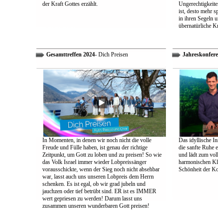
der Kraft Gottes erzählt.
Ungerechtigkeiten
ist, desto mehr 
in ihren Segeln 
übernatürliche Kr
Gesamttreffen 2024
- Dich Preisen
Jahreskonfere
In Momenten, in denen wir noch nicht die volle
Das idyllische In
Freude und Fülle haben, ist genau der richtige
die sanfte Ruhe 
Zeitpunkt, um Gott zu loben und zu preisen! So wie
und lädt zum vol
das Volk Israel immer wieder Lobpreissänger
harmonischen Klä
vorausschickte, wenn der Sieg noch nicht absehbar
Schönheit der K
war, lasst auch uns unseren Lobpreis dem Herrn
schenken. Es ist egal, ob wir grad jubeln und
jauchzen oder tief betrübt sind. ER ist es IMMER
wert gepriesen zu werden! Darum lasst uns
zusammen unseren wunderbaren Gott preisen!