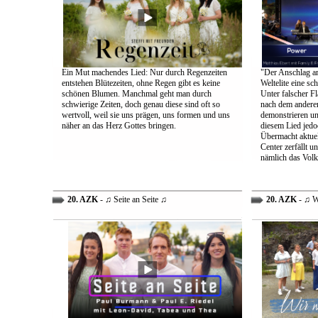
Ein Mut machendes Lied: Nur durch Regenzeiten
"Der Anschlag am
entstehen Blütezeiten, ohne Regen gibt es keine
Weltelite eine sc
schönen Blumen. Manchmal geht man durch
Unter falscher Fl
schwierige Zeiten, doch genau diese sind oft so
nach dem anderen
wertvoll, weil sie uns prägen, uns formen und uns
demonstrieren un
näher an das Herz Gottes bringen.
diesem Lied jedo
Übermacht aktuel
Center zerfällt u
nämlich das Volk
20. AZK
- ♫ Seite an Seite ♫
20. AZK
- ♫ W