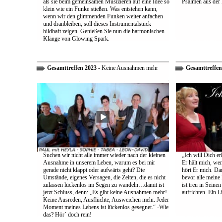
als sie beim gemeinsamen Musizieren auf eine Idee so
Psalmen aus der 
klein wie ein Funke stießen. Was entstehen kann,
wenn wir den glimmenden Funken weiter anfachen
und dranbleiben, soll dieses Instrumentalstück
bildhaft zeigen. Genießen Sie nun die harmonischen
Klänge von Glowing Spark.
Gesamttreffen 2023
- Keine Ausnahmen mehr
Gesamttreffen
Suchen wir nicht alle immer wieder nach der kleinen
„Ich will Dich e
Ausnahme in unserem Leben, warum es bei mir
Er hält mich, wen
gerade nicht klappt oder aufwärts geht? Die
hört Er mich. Dar
Umstände, eigenes Versagen, die Zeiten, die es nicht
bevor alle meine
zulassen lückenlos im Segen zu wandeln…damit ist
ist treu in Sein
jetzt Schluss, denn: „Es gibt keine Ausnahmen mehr!
aufrichten. Ein 
Keine Ausreden, Ausflüchte, Ausweichen mehr. Jeder
Moment meines Lebens ist lückenlos gesegnet.“ -Wie
das? Hör´ doch rein!