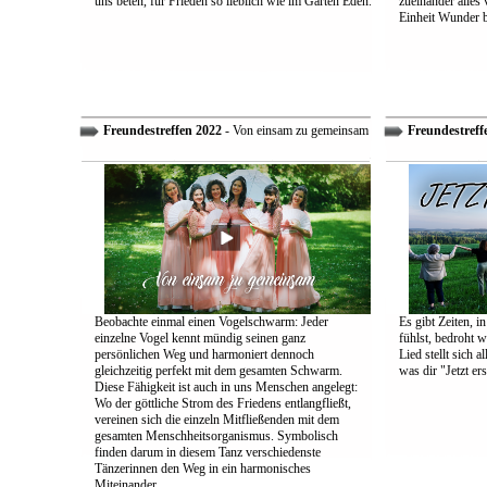
uns beten, für Frieden so lieblich wie im Garten Eden.
zueinander alles
Einheit Wunder 
Freundestreffen 2022
- Von einsam zu gemeinsam
Freundestreff
Beobachte einmal einen Vogelschwarm: Jeder
Es gibt Zeiten, i
einzelne Vogel kennt mündig seinen ganz
fühlst, bedroht w
persönlichen Weg und harmoniert dennoch
Lied stellt sich 
gleichzeitig perfekt mit dem gesamten Schwarm.
was dir "Jetzt ers
Diese Fähigkeit ist auch in uns Menschen angelegt:
Wo der göttliche Strom des Friedens entlangfließt,
vereinen sich die einzeln Mitfließenden mit dem
gesamten Menschheitsorganismus. Symbolisch
finden darum in diesem Tanz verschiedenste
Tänzerinnen den Weg in ein harmonisches
Miteinander.