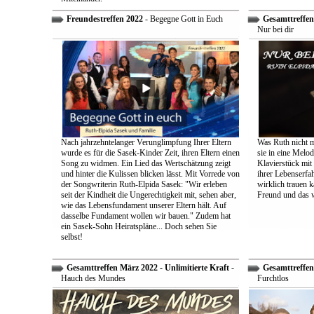
Freundestreffen 2022
- Begegne Gott in Euch
Gesamttreffen 
Nur bei dir
Nach jahrzehntelanger Verunglimpfung Ihrer Eltern
Was Ruth nicht m
wurde es für die Sasek-Kinder Zeit, ihren Eltern einen
sie in eine Melo
Song zu widmen. Ein Lied das Wertschätzung zeigt
Klavierstück mit
und hinter die Kulissen blicken lässt. Mit Vorrede von
ihrer Lebenserf
der Songwriterin Ruth-Elpida Sasek: "Wir erleben
wirklich trauen ka
seit der Kindheit die Ungerechtigkeit mit, sehen aber,
Freund und das 
wie das Lebensfundament unserer Eltern hält. Auf
dasselbe Fundament wollen wir bauen." Zudem hat
ein Sasek-Sohn Heiratspläne... Doch sehen Sie
selbst!
Gesamttreffen März 2022 - Unlimitierte Kraft
-
Gesamttreffen 
Hauch des Mundes
Furchtlos