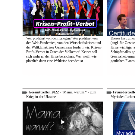
Wer profitiert von den Kriegen? Wer profitiert von
Dieses Instrumen
den Welt-Pandemien, von den Wirtschaftskrisen und
(engl. für Gewiss
der Weltklimakrise? Gemeinsam fordern wir: Krisen-
Krise wichtiger a
Profit-Verbot in Zeiten der Völkernot! Keiner soll
Schöpfer alles g
sich mehr an der Krise bereichern. Wer weiß, wie
Gewissheit ermuti
plötzlich dann eine Weltkrise beendet ist.
göttlichen Plane
Gesamttreffen 2022
- "Mama, warum?" - zum
Freundestreff
Krieg in der Ukraine
Myriaden Lichter