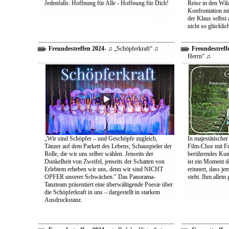
Jedenfalls: Hoffnung für Alle - Hoffnung für Dich!
Reise in den Wil
Konfrontation mit
der Klaus selbst 
nicht so glücklic
Freundestreffen 2024
- ♫ „Schöpferkraft“ ♫
Freundestreff
Herrn“ ♫
„Wir sind Schöpfer – und Geschöpfe zugleich,
In majestätischer
Tänzer auf dem Parkett des Lebens; Schauspieler der
Film-Chor mit Fr
Rolle, die wir uns selber wählen. Jenseits der
berührendes Kun
Dunkelheit von Zweifel, jenseits der Schatten von
ist ein Moment d
Erlebtem erheben wir uns, denn wir sind NICHT
erinnert, dass j
OPFER unserer Schwächen." Das Panorama-
steht. Ihm allein
Tanzteam präsentiert eine überwältigende Poesie über
die Schöpferkraft in uns – dargestellt in starkem
Ausdruckstanz.