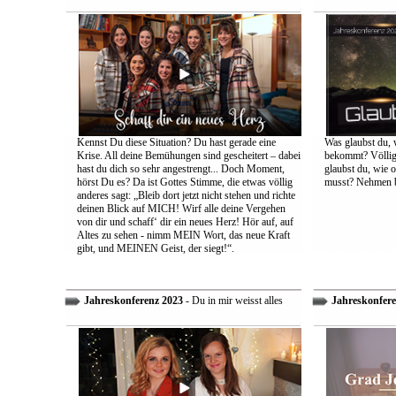
Kennst Du diese Situation? Du hast gerade eine
Was glaubst du, 
Krise. All deine Bemühungen sind gescheitert – dabei
bekommt? Völlig 
hast du dich so sehr angestrengt... Doch Moment,
glaubst du, wie 
hörst Du es? Da ist Gottes Stimme, die etwas völlig
musst? Nehmen bi
anderes sagt: „Bleib dort jetzt nicht stehen und richte
deinen Blick auf MICH! Wirf alle deine Vergehen
von dir und schaff‘ dir ein neues Herz! Hör auf, auf
Altes zu sehen - nimm MEIN Wort, das neue Kraft
gibt, und MEINEN Geist, der siegt!“.
Jahreskonferenz 2023
- Du in mir weisst alles
Jahreskonfere