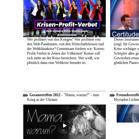
Wer profitiert von den Kriegen? Wer profitiert von
Dieses Instrumen
den Welt-Pandemien, von den Wirtschaftskrisen und
(engl. für Gewiss
der Weltklimakrise? Gemeinsam fordern wir: Krisen-
Krise wichtiger a
Profit-Verbot in Zeiten der Völkernot! Keiner soll
Schöpfer alles g
sich mehr an der Krise bereichern. Wer weiß, wie
Gewissheit ermuti
plötzlich dann eine Weltkrise beendet ist.
göttlichen Plane
Gesamttreffen 2022
- "Mama, warum?" - zum
Freundestreff
Krieg in der Ukraine
Myriaden Lichter