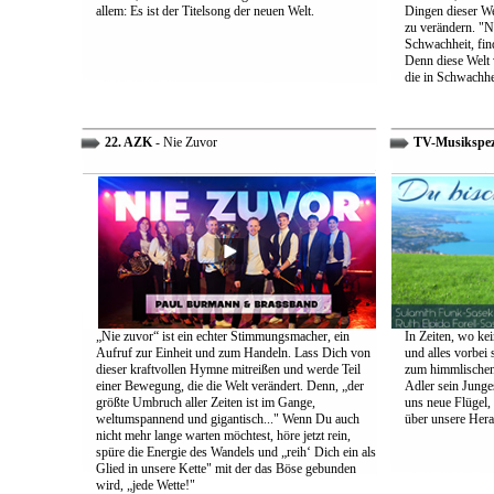
allem: Es ist der Titelsong der neuen Welt.
Dingen dieser We
zu verändern. "Ni
Schwachheit, find
Denn diese Welt 
die in Schwachhe
22. AZK
- Nie Zuvor
TV-Musikspez
„Nie zuvor“ ist ein echter Stimmungsmacher, ein
In Zeiten, wo kei
Aufruf zur Einheit und zum Handeln. Lass Dich von
und alles vorbei s
dieser kraftvollen Hymne mitreißen und werde Teil
zum himmlischen 
einer Bewegung, die die Welt verändert. Denn, „der
Adler sein Junges
größte Umbruch aller Zeiten ist im Gange,
uns neue Flügel,
weltumspannend und gigantisch..." Wenn Du auch
über unsere Her
nicht mehr lange warten möchtest, höre jetzt rein,
spüre die Energie des Wandels und „reih‘ Dich ein als
Glied in unsere Kette" mit der das Böse gebunden
wird, „jede Wette!"