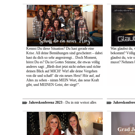
Kennst Du diese Situation? Du hast gerade eine
Was glaubst du, 
Krise. All deine Bemühungen sind gescheitert – dabei
bekommt? Völlig 
hast du dich so sehr angestrengt... Doch Moment,
glaubst du, wie 
hörst Du es? Da ist Gottes Stimme, die etwas völlig
musst? Nehmen bi
anderes sagt: „Bleib dort jetzt nicht stehen und richte
deinen Blick auf MICH! Wirf alle deine Vergehen
von dir und schaff‘ dir ein neues Herz! Hör auf, auf
Altes zu sehen - nimm MEIN Wort, das neue Kraft
gibt, und MEINEN Geist, der siegt!“.
Jahreskonferenz 2023
- Du in mir weisst alles
Jahreskonfere