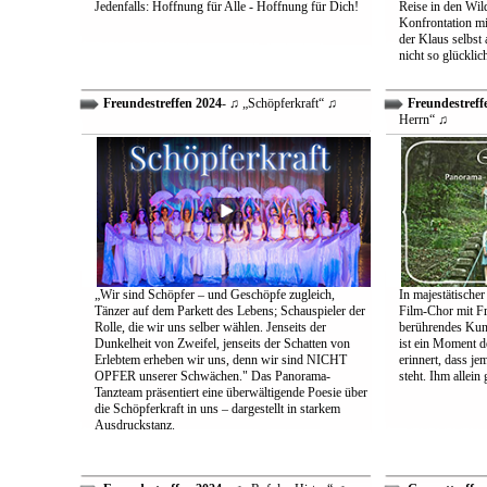
Jedenfalls: Hoffnung für Alle - Hoffnung für Dich!
Reise in den Wil
Konfrontation mit
der Klaus selbst 
nicht so glücklic
Freundestreffen 2024
- ♫ „Schöpferkraft“ ♫
Freundestreff
Herrn“ ♫
„Wir sind Schöpfer – und Geschöpfe zugleich,
In majestätischer
Tänzer auf dem Parkett des Lebens; Schauspieler der
Film-Chor mit Fr
Rolle, die wir uns selber wählen. Jenseits der
berührendes Kun
Dunkelheit von Zweifel, jenseits der Schatten von
ist ein Moment d
Erlebtem erheben wir uns, denn wir sind NICHT
erinnert, dass j
OPFER unserer Schwächen." Das Panorama-
steht. Ihm allein
Tanzteam präsentiert eine überwältigende Poesie über
die Schöpferkraft in uns – dargestellt in starkem
Ausdruckstanz.