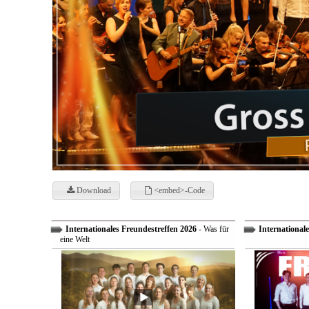
Download
<embed>-Code
Internationales Freundestreffen 2026
- Was für
Internationale
eine Welt