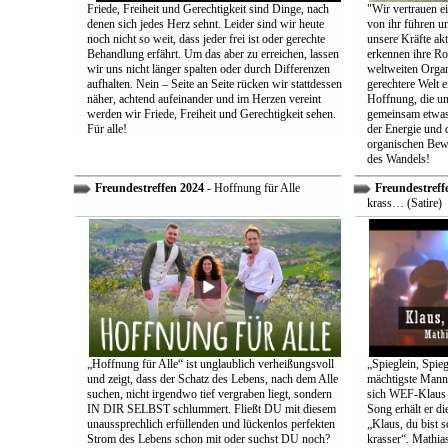
Friede, Freiheit und Gerechtigkeit sind Dinge, nach
"Wir vertrauen e
denen sich jedes Herz sehnt. Leider sind wir heute
von ihr führen un
noch nicht so weit, dass jeder frei ist oder gerechte
unsere Kräfte ak
Behandlung erfährt. Um das aber zu erreichen, lassen
erkennen ihre Rol
wir uns nicht länger spalten oder durch Differenzen
weltweiten Organ
aufhalten. Nein – Seite an Seite rücken wir stattdessen
gerechtere Welt e
näher, achtend aufeinander und im Herzen vereint
Hoffnung, die uns
werden wir Friede, Freiheit und Gerechtigkeit sehen.
gemeinsam etwas
Für alle!
der Energie und 
organischen Bewe
des Wandels!
Freundestreffen 2024
- Hoffnung für Alle
Freundestreff
krass… (Satire)
„Hoffnung für Alle“ ist unglaublich verheißungsvoll
„Spieglein, Spieg
und zeigt, dass der Schatz des Lebens, nach dem Alle
mächtigste Mann 
suchen, nicht irgendwo tief vergraben liegt, sondern
sich WEF-Klaus 
IN DIR SELBST schlummert. Fließt DU mit diesem
Song erhält er di
unaussprechlich erfüllenden und lückenlos perfekten
„Klaus, du bist 
Strom des Lebens schon mit oder suchst DU noch?
krasser“. Mathia