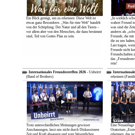
Ein Blick genügt, um zu erkennen: Diese Welt ist
„In wirklich sch
etwas ganz Besonderes. „Was für eine Welt“ handelt
wahrer Freund is
von der Schöpfung: Der Natur und all den Tieren –
was sind die Zeit
vor allem aber von den Menschen, die dazu bestimmt
anderes als „sch
sind, Teil von Gottes Plan zu sein.
Freunde, die mit 
die zu uns halten
Last tragen, wen
Freunde nicht ken
Freundschaften z
das „Freundestre
rein!
Internationales Freundestreffen 2026
- Unbeirrt
Internationale
(Band of Brothers)
erkennen (Famili
Trotz unterschiedlichen Meinungen gewisser
Eine Neuauflage 
Anschauungen, lasst uns nicht durch Diskussionen
Oratorium „Erzie
Zeit und Kraft absaugen und vom Wesentlichen
erkennen, das ist