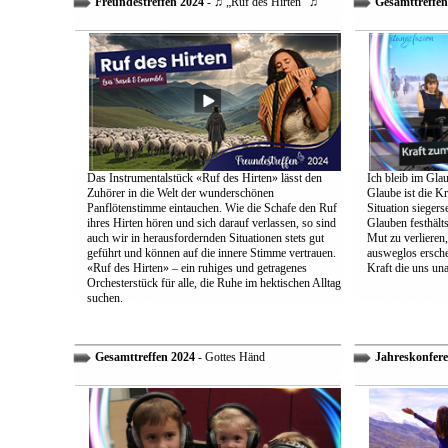
Freundestreffen 2024
- ♫ „Ruf des Hirten“ ♫
Gesamttreffen
Das Instrumentalstück «Ruf des Hirten» lässt den
Ich bleib im Glau
Zuhörer in die Welt der wunderschönen
Glaube ist die Kr
Panflötenstimme eintauchen. Wie die Schafe den Ruf
Situation sieger
ihres Hirten hören und sich darauf verlassen, so sind
Glauben festhält
auch wir in herausfordernden Situationen stets gut
Mut zu verlieren
geführt und können auf die innere Stimme vertrauen.
ausweglos ersche
«Ruf des Hirten» – ein ruhiges und getragenes
Kraft die uns un
Orchesterstück für alle, die Ruhe im hektischen Alltag
suchen.
Gesamttreffen 2024
- Gottes Händ
Jahreskonfere