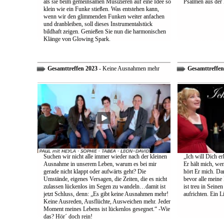
als sie beim gemeinsamen Musizieren auf eine Idee so
Psalmen aus der 
klein wie ein Funke stießen. Was entstehen kann,
wenn wir den glimmenden Funken weiter anfachen
und dranbleiben, soll dieses Instrumentalstück
bildhaft zeigen. Genießen Sie nun die harmonischen
Klänge von Glowing Spark.
Gesamttreffen 2023
- Keine Ausnahmen mehr
Gesamttreffen
Suchen wir nicht alle immer wieder nach der kleinen
„Ich will Dich e
Ausnahme in unserem Leben, warum es bei mir
Er hält mich, wen
gerade nicht klappt oder aufwärts geht? Die
hört Er mich. Dar
Umstände, eigenes Versagen, die Zeiten, die es nicht
bevor alle meine
zulassen lückenlos im Segen zu wandeln…damit ist
ist treu in Sein
jetzt Schluss, denn: „Es gibt keine Ausnahmen mehr!
aufrichten. Ein 
Keine Ausreden, Ausflüchte, Ausweichen mehr. Jeder
Moment meines Lebens ist lückenlos gesegnet.“ -Wie
das? Hör´ doch rein!