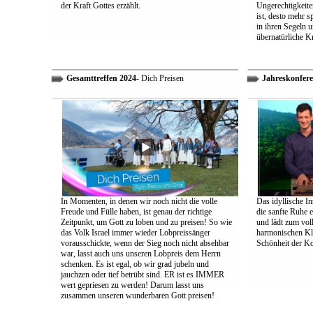
der Kraft Gottes erzählt.
Ungerechtigkeiten
ist, desto mehr 
in ihren Segeln 
übernatürliche Kr
Gesamttreffen 2024
- Dich Preisen
Jahreskonfere
In Momenten, in denen wir noch nicht die volle
Das idyllische In
Freude und Fülle haben, ist genau der richtige
die sanfte Ruhe 
Zeitpunkt, um Gott zu loben und zu preisen! So wie
und lädt zum vol
das Volk Israel immer wieder Lobpreissänger
harmonischen Klä
vorausschickte, wenn der Sieg noch nicht absehbar
Schönheit der K
war, lasst auch uns unseren Lobpreis dem Herrn
schenken. Es ist egal, ob wir grad jubeln und
jauchzen oder tief betrübt sind. ER ist es IMMER
wert gepriesen zu werden! Darum lasst uns
zusammen unseren wunderbaren Gott preisen!