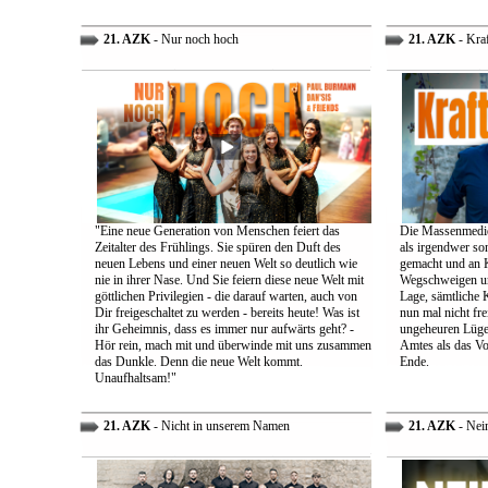
21. AZK
- Nur noch hoch
21. AZK
- Kra
"Eine neue Generation von Menschen feiert das
Die Massenmedie
Zeitalter des Frühlings. Sie spüren den Duft des
als irgendwer son
neuen Lebens und einer neuen Welt so deutlich wie
gemacht und an K
nie in ihrer Nase. Und Sie feiern diese neue Welt mit
Wegschweigen un
göttlichen Privilegien - die darauf warten, auch von
Lage, sämtliche 
Dir freigeschaltet zu werden - bereits heute! Was ist
nun mal nicht fre
ihr Geheimnis, dass es immer nur aufwärts geht? -
ungeheuren Lügen 
Hör rein, mach mit und überwinde mit uns zusammen
Amtes als das Vo
das Dunkle. Denn die neue Welt kommt.
Ende.
Unaufhaltsam!"
21. AZK
- Nicht in unserem Namen
21. AZK
- Nei