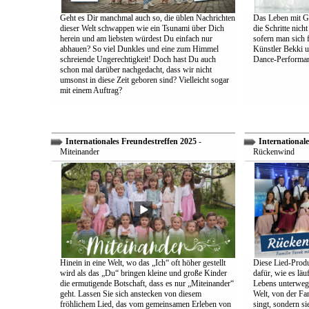
Geht es Dir manchmal auch so, die üblen Nachrichten
Das Leben mit Go
dieser Welt schwappen wie ein Tsunami über Dich
die Schritte nich
herein und am liebsten würdest Du einfach nur
sofern man sich 
abhauen? So viel Dunkles und eine zum Himmel
Künstler Bekki u
schreiende Ungerechtigkeit! Doch hast Du auch
Dance-Performan
schon mal darüber nachgedacht, dass wir nicht
umsonst in diese Zeit geboren sind? Vielleicht sogar
mit einem Auftrag?
Internationales Freundestreffen 2025
-
Internationale
Miteinander
Rückenwind
Hinein in eine Welt, wo das „Ich“ oft höher gestellt
Diese Lied-Produ
wird als das „Du“ bringen kleine und große Kinder
dafür, wie es lä
die ermutigende Botschaft, dass es nur „Miteinander“
Lebens unterwegs 
geht. Lassen Sie sich anstecken von diesem
Welt, von der Fam
fröhlichem Lied, das vom gemeinsamen Erleben von
singt, sondern sie