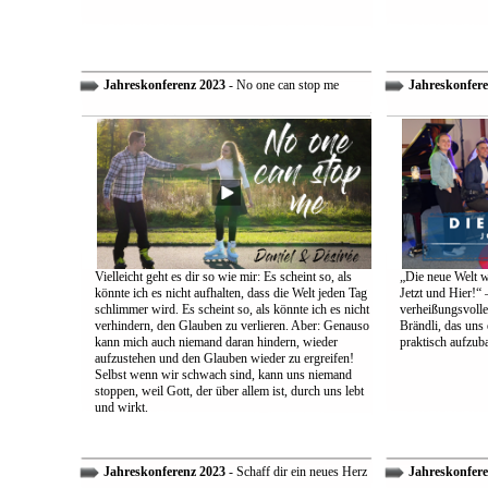
Jahreskonferenz 2023
- No one can stop me
Jahreskonfere
Vielleicht geht es dir so wie mir: Es scheint so, als
„Die neue Welt w
könnte ich es nicht aufhalten, dass die Welt jeden Tag
Jetzt und Hier!“ 
schlimmer wird. Es scheint so, als könnte ich es nicht
verheißungsvolle
verhindern, den Glauben zu verlieren. Aber: Genauso
Brändli, das uns 
kann mich auch niemand daran hindern, wieder
praktisch aufzub
aufzustehen und den Glauben wieder zu ergreifen!
Selbst wenn wir schwach sind, kann uns niemand
stoppen, weil Gott, der über allem ist, durch uns lebt
und wirkt.
Jahreskonferenz 2023
- Schaff dir ein neues Herz
Jahreskonfere