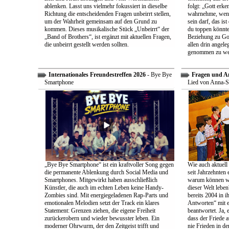
ablenken. Lasst uns vielmehr fokussiert in dieselbe
folgt: „Gott erk
Richtung die entscheidenden Fragen unbeirrt stellen,
wahrnehme, wenn
um der Wahrheit gemeinsam auf den Grund zu
sein darf, das is
kommen. Dieses musikalische Stück „Unbeirrt“ der
du toppen könnte
„Band of Brothers“, ist ergänzt mit aktuellen Fragen,
Beziehung zu Gott
die unbeirrt gestellt werden sollten.
allen drin angele
genommen zu we
Internationales Freundestreffen 2026
- Bye Bye
Fragen und A
Smartphone
Lied von Anna-S
„Bye Bye Smartphone“ ist ein kraftvoller Song gegen
Wie auch aktuell 
die permanente Ablenkung durch Social Media und
seit Jahrzehnten
Smartphones. Mitgewirkt haben ausschließlich
warum können wir
Künstler, die auch im echten Leben keine Handy-
dieser Welt leben
Zombies sind. Mit energiegeladenen Rap-Parts und
bereits 2004 in 
emotionalen Melodien setzt der Track ein klares
Antworten“ mit e
Statement: Grenzen ziehen, die eigene Freiheit
beantwortet. Ja, 
zurückerobern und wieder bewusster leben. Ein
dass der Friede a
moderner Ohrwurm, der den Zeitgeist trifft und
nie Frieden in de