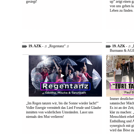
gesiegt!
up” zeigt einen 
von uns gehen ka
Leben zu finden.
19. AZK
- ♫ „Regentanz“ ♫
19. AZK
- ♫ „E
Burmann & AG
Immer deutlicher
„Im Regen tanzen wir, bis die Sonne wieder lacht!“
satanischer Mäch
Voller Energie vermittelt das Lied Freude und Glaube
Es ist an der Ze
inmitten von widerlichen Umständen. Lasst uns
klar zu machen: „
niemals den Mut verlieren!
Menschheit erheb
Enthüllung und A
synergisch mit g
wird das Böse zu