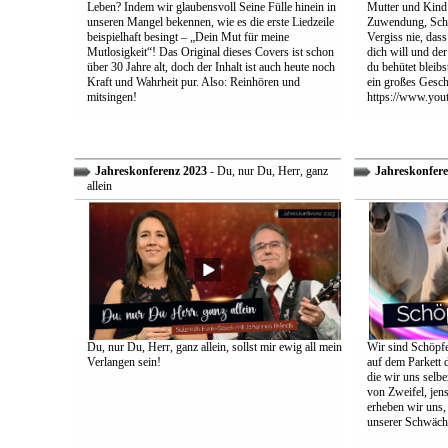
Leben? Indem wir glaubensvoll Seine Fülle hinein in
Mutter und Kind:
unseren Mangel bekennen, wie es die erste Liedzeile
Zuwendung, Schu
beispielhaft besingt – „Dein Mut für meine
Vergiss nie, dass
Mutlosigkeit“! Das Original dieses Covers ist schon
dich will und der
über 30 Jahre alt, doch der Inhalt ist auch heute noch
du behütet bleib
Kraft und Wahrheit pur. Also: Reinhören und
ein großes Gesch
mitsingen!
https://www.yo
Jahreskonferenz 2023
- Du, nur Du, Herr, ganz
Jahreskonfere
allein
Du, nur Du, Herr, ganz allein, sollst mir ewig all mein
Wir sind Schöpfe
Verlangen sein!
auf dem Parkett 
die wir uns selbe
von Zweifel, jens
erheben wir uns
unserer Schwäch