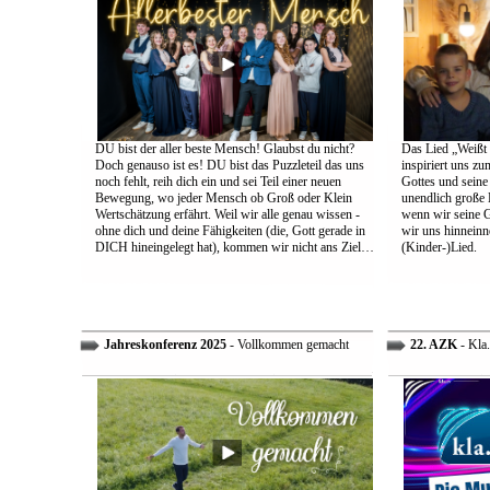
DU bist der aller beste Mensch! Glaubst du nicht?
Das Lied „Weißt d
Doch genauso ist es! DU bist das Puzzleteil das uns
inspiriert uns z
noch fehlt, reih dich ein und sei Teil einer neuen
Gottes und sein
Bewegung, wo jeder Mensch ob Groß oder Klein
unendlich große L
Wertschätzung erfährt. Weil wir alle genau wissen -
wenn wir seine 
ohne dich und deine Fähigkeiten (die, Gott gerade in
wir uns hinneinn
DICH hineingelegt hat), kommen wir nicht ans Ziel…
(Kinder-)Lied.
Jahreskonferenz 2025
- Vollkommen gemacht
22. AZK
- Kla.