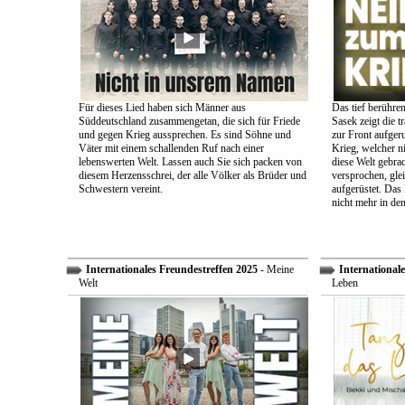
Für dieses Lied haben sich Männer aus
Das tief berühre
Süddeutschland zusammengetan, die sich für Friede
Sasek zeigt die t
und gegen Krieg aussprechen. Es sind Söhne und
zur Front aufger
Väter mit einem schallenden Ruf nach einer
Krieg, welcher n
lebenswerten Welt. Lassen auch Sie sich packen von
diese Welt gebra
diesem Herzensschrei, der alle Völker als Brüder und
versprochen, glei
Schwestern vereint.
aufgerüstet. Das
nicht mehr in den
Internationales Freundestreffen 2025
- Meine
Internationale
Welt
Leben