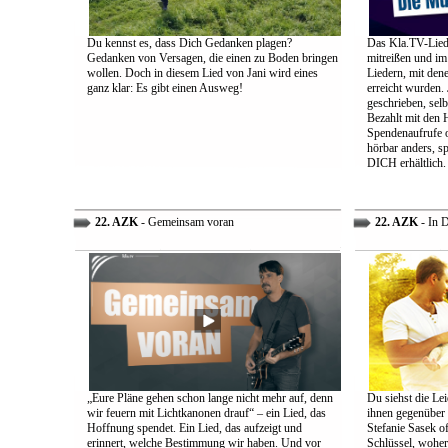
Du kennst es, dass Dich Gedanken plagen?
Das Kla.TV-Liede
Gedanken von Versagen, die einen zu Boden bringen
mitreißen und im
wollen. Doch in diesem Lied von Jani wird eines
Liedern, mit den
ganz klar: Es gibt einen Ausweg!
erreicht wurden.
geschrieben, selb
Bezahlt mit den 
Spendenaufrufe o
hörbar anders, sp
DICH erhältlich.
22. AZK
- Gemeinsam voran
22. AZK
- In 
„Eure Pläne gehen schon lange nicht mehr auf, denn
Du siehst die Lei
wir feuern mit Lichtkanonen drauf“ – ein Lied, das
ihnen gegenüber
Hoffnung spendet. Ein Lied, das aufzeigt und
Stefanie Sasek o
erinnert, welche Bestimmung wir haben. Und vor
Schlüssel, woher