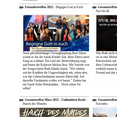
Freundestreffen 2022
- Begegne Gott in Euch
Gesamttreffen 
Nur bei dir
Nach jahrzehntelanger Verunglimpfung Ihrer Eltern
Was Ruth nicht m
wurde es für die Sasek-Kinder Zeit, ihren Eltern einen
sie in eine Melo
Song zu widmen. Ein Lied das Wertschätzung zeigt
Klavierstück mit
und hinter die Kulissen blicken lässt. Mit Vorrede von
ihrer Lebenserf
der Songwriterin Ruth-Elpida Sasek: "Wir erleben
wirklich trauen ka
seit der Kindheit die Ungerechtigkeit mit, sehen aber,
Freund und das 
wie das Lebensfundament unserer Eltern hält. Auf
dasselbe Fundament wollen wir bauen." Zudem hat
ein Sasek-Sohn Heiratspläne... Doch sehen Sie
selbst!
Gesamttreffen März 2022 - Unlimitierte Kraft
-
Gesamttreffen 
Hauch des Mundes
Furchtlos