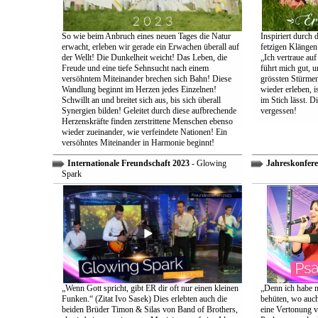
So wie beim Anbruch eines neuen Tages die Natur
Inspiriert durch 
erwacht, erleben wir gerade ein Erwachen überall auf
fetzigen Klängen
der Wellt! Die Dunkelheit weicht! Das Leben, die
„Ich vertraue auf
Freude und eine tiefe Sehnsucht nach einem
führt mich gut, 
versöhntem Miteinander brechen sich Bahn! Diese
grössten Stürmen
Wandlung beginnt im Herzen jedes Einzelnen!
wieder erleben, is
Schwillt an und breitet sich aus, bis sich überall
im Stich lässt. D
Synergien bilden! Geleitet durch diese aufbrechende
vergessen!
Herzenskräfte finden zerstrittene Menschen ebenso
wieder zueinander, wie verfeindete Nationen! Ein
versöhntes Miteinander in Harmonie beginnt!
Internationale Freundschaft 2023
- Glowing
Jahreskonfere
Spark
„Wenn Gott spricht, gibt ER dir oft nur einen kleinen
„Denn ich habe m
Funken.“ (Zitat Ivo Sasek) Dies erlebten auch die
behüten, wo auch
beiden Brüder Timon & Silas von Band of Brothers,
eine Vertonung v