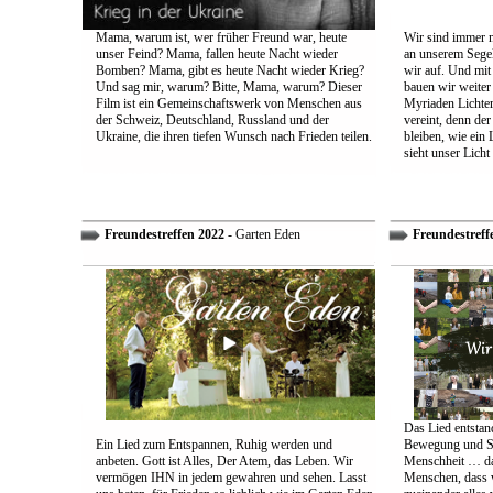
Mama, warum ist, wer früher Freund war, heute
Wir sind immer n
unser Feind? Mama, fallen heute Nacht wieder
an unserem Segel
Bomben? Mama, gibt es heute Nacht wieder Krieg?
wir auf. Und mit
Und sag mir, warum? Bitte, Mama, warum? Dieser
bauen wir weiter
Film ist ein Gemeinschaftswerk von Menschen aus
Myriaden Lichter
der Schweiz, Deutschland, Russland und der
vereint, denn de
Ukraine, die ihren tiefen Wunsch nach Frieden teilen.
bleiben, wie ein 
sieht unser Licht
Freundestreffen 2022
- Garten Eden
Freundestreff
Das Lied entstand
Ein Lied zum Entspannen, Ruhig werden und
Bewegung und So
anbeten. Gott ist Alles, Der Atem, das Leben. Wir
Menschheit … das
vermögen IHN in jedem gewahren und sehen. Lasst
Menschen, dass w