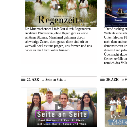
Ein Mut machendes Lied: Nur durch Regenzeiten
"Der Anschlag am
entstehen Blütezeiten, ohne Regen gibt es keine
Weltelite eine sc
schönen Blumen. Manchmal geht man durch
Unter falscher Fl
schwierige Zeiten, doch genau diese sind oft so
nach dem anderen
wertvoll, weil sie uns prägen, uns formen und uns
demonstrieren un
näher an das Herz Gottes bringen.
diesem Lied jedo
Übermacht aktuel
Center zerfällt u
nämlich das Volk
20. AZK
- ♫ Seite an Seite ♫
20. AZK
- ♫ W