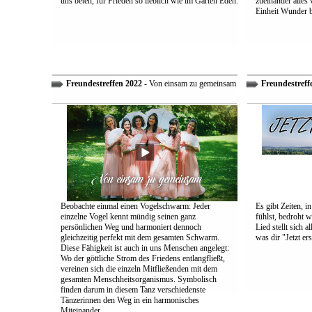
uns beten, für Frieden so lieblich wie im Garten Eden.
zueinander alles
Einheit Wunder 
Freundestreffen 2022
- Von einsam zu gemeinsam
Freundestreff
Beobachte einmal einen Vogelschwarm: Jeder
Es gibt Zeiten, i
einzelne Vogel kennt mündig seinen ganz
fühlst, bedroht w
persönlichen Weg und harmoniert dennoch
Lied stellt sich 
gleichzeitig perfekt mit dem gesamten Schwarm.
was dir "Jetzt ers
Diese Fähigkeit ist auch in uns Menschen angelegt:
Wo der göttliche Strom des Friedens entlangfließt,
vereinen sich die einzeln Mitfließenden mit dem
gesamten Menschheitsorganismus. Symbolisch
finden darum in diesem Tanz verschiedenste
Tänzerinnen den Weg in ein harmonisches
Miteinander.