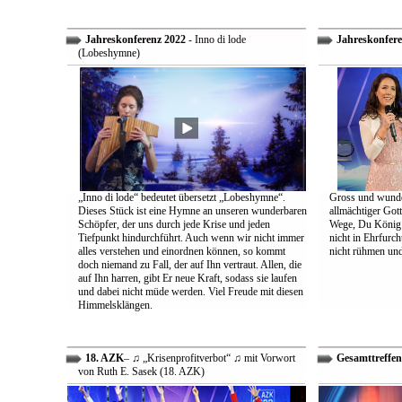
Jahreskonferenz 2022
- Inno di lode
Jahreskonfere
(Lobeshymne)
„Inno di lode“ bedeutet übersetzt „Lobeshymne“.
Gross und wunde
Dieses Stück ist eine Hymne an unseren wunderbaren
allmächtiger Got
Schöpfer, der uns durch jede Krise und jeden
Wege, Du König a
Tiefpunkt hindurchführt. Auch wenn wir nicht immer
nicht in Ehrfur
alles verstehen und einordnen können, so kommt
nicht rühmen und 
doch niemand zu Fall, der auf Ihn vertraut. Allen, die
auf Ihn harren, gibt Er neue Kraft, sodass sie laufen
und dabei nicht müde werden. Viel Freude mit diesen
Himmelsklängen.
18. AZK
– ♫ „Krisenprofitverbot“ ♫ mit Vorwort
Gesamttreffen
von Ruth E. Sasek (18. AZK)