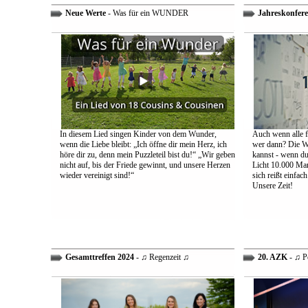
Neue Werte
- Was für ein WUNDER
Jahreskonfere
In diesem Lied singen Kinder von dem Wunder,
Auch wenn alle fa
wenn die Liebe bleibt: „Ich öffne dir mein Herz, ich
wer dann? Die We
höre dir zu, denn mein Puzzleteil bist du!“ „Wir geben
kannst - wenn du 
nicht auf, bis der Friede gewinnt, und unsere Herzen
Licht 10.000 Mann
wieder vereinigt sind!“
sich reißt einfac
Unsere Zeit!
Gesamttreffen 2024
- ♫ Regenzeit ♫
20. AZK
- ♫ P