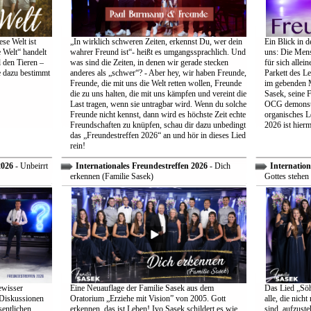
se Welt ist
„In wirklich schweren Zeiten, erkennst Du, wer dein
Ein Blick in d
 Welt“ handelt
wahrer Freund ist“- heißt es umgangssprachlich. Und
uns: Die Mens
 den Tieren –
was sind die Zeiten, in denen wir gerade stecken
für sich allei
e dazu bestimmt
anderes als „schwer“? - Aber hey, wir haben Freunde,
Parkett des Le
Freunde, die mit uns die Welt retten wollen, Freunde
im gebenden M
die zu uns halten, die mit uns kämpfen und vereint die
Sasek, seine 
Last tragen, wenn sie untragbar wird. Wenn du solche
OCG demonstri
Freunde nicht kennst, dann wird es höchste Zeit echte
organisches L
Freundschaften zu knüpfen, schau dir dazu unbedingt
2026 ist hiermi
das „Freundestreffen 2026“ an und hör in dieses Lied
rein!
2026
- Unbeirrt
Internationales Freundestreffen 2026
- Dich
Internation
erkennen (Familie Sasek)
Gottes stehen 
ewisser
Eine Neuauflage der Familie Sasek aus dem
Das Lied „Söhn
 Diskussionen
Oratorium „Erziehe mit Vision” von 2005. Gott
alle, die nich
entlichen
erkennen, das ist Leben! Ivo Sasek schildert es wie
sind, aufzust