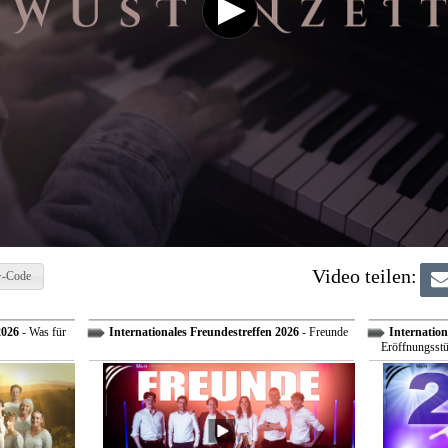
Video teilen:
-Code
2026
- Was für
Internationales Freundestreffen 2026
- Freunde
Internation
Eröffnungsstü