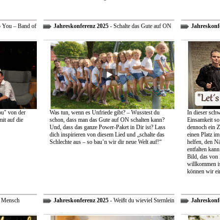
o You – Band of
Jahreskonferenz 2025
- Schalte das Gute auf ON
Jahreskonf
ou" von der
Was tun, wenn es Unfriede gibt? – Wusstest du
In dieser schw
it auf die
schon, dass man das Gute auf ON schalten kann?
Einsamkeit so 
Und, dass das ganze Power-Paket in Dir ist? Lass
dennoch ein Z
dich inspirieren von diesem Lied und „schalte das
einen Platz im
Schlechte aus – so bau’n wir dir neue Welt auf!“
helfen, den Nä
entfalten kann
Bild, das von
willkommen is
können wir ei
r Mensch
Jahreskonferenz 2025
- Weißt du wieviel Sternlein
Jahreskonf