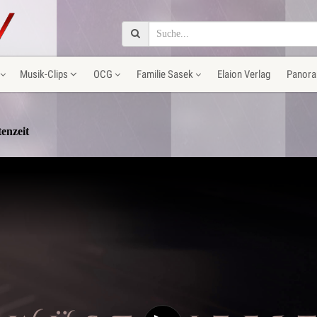
Musik-Clips
OCG
Familie Sasek
Elaion Verlag
Panora
enzeit